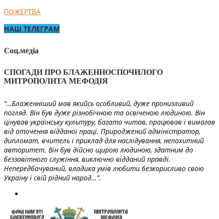
ПОЖЕРТВА
НАШ ТЕЛЕГРАМ
Соц.медіа
СПОГАДИ ПРО БЛАЖЕННОСПОЧИЛОГО
МИТРОПОЛИТА МЕФОДІЯ
“…Блаженніший мав якийсь особливий, дуже пронизливий
погляд. Він був дуже різнобічною та освіченою людиною. Він
цінував українську культуру, багато читав, працював і вимагав
від оточення відданої праці. Природжений адміністратор,
дипломат, вчитель і приклад для наслідування, непохитний
авторитет. Він був дійсно щирою людиною, здатним до
беззавітного служіння, виключно відданий правді.
Непередбачуваний, владика умів любити безкорисливо свою
Україну і свій рідний народ…”.