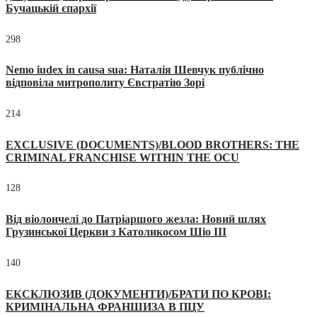
Бучацькій єпархії
298
Nemo iudex in causa sua: Наталія Шевчук публічно
відповіла митрополиту Євстратію Зорі
214
EXCLUSIVE (DOCUMENTS)/BLOOD BROTHERS: THE
CRIMINAL FRANCHISE WITHIN THE OCU
128
Від віолончелі до Патріаршого жезла: Новий шлях
Грузинської Церкви з Католикосом Шіо III
140
ЕКСКЛЮЗИВ (ДОКУМЕНТИ)/БРАТИ ПО КРОВІ:
КРИМІНАЛЬНА ФРАНШИЗА В ПЦУ