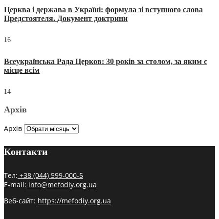
Церква і держава в Україні: формула зі вступного слова
Предстоятеля. Документ доктрини
16
Всеукраїнська Рада Церков: 30 років за столом, за яким є
місце всім
14
Архів
Архів
Контакти
Тел:
+38 (044) 599-000-5
E-mail:
info@mefodiy.org.ua
Веб-сайт:
https://mefodiy.org.ua