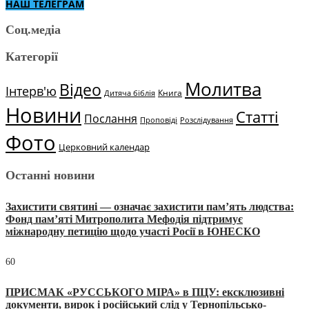
НАШ ТЕЛЕГРАМ
Соц.медіа
Категорії
Молитва
Відео
Інтерв'ю
Книга
Дитяча біблія
Новини
Статті
Послання
Проповіді
Розслідування
Фото
Церковний календар
Останні новини
Захистити святині — означає захистити пам’ять людства:
Фонд пам’яті Митрополита Мефодія підтримує
міжнародну петицію щодо участі Росії в ЮНЕСКО
60
ПРИСМАК «РУССЬКОГО МІРА» в ПЦУ: ексклюзивні
документи, вирок і російський слід у Тернопільсько-