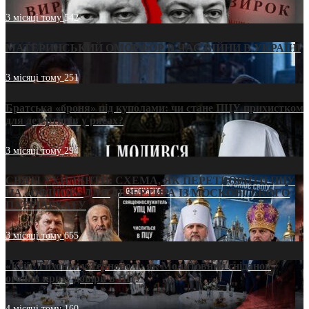
3 місяці тому
542
МАТЕРИНСЬКИЙ ОМОРФОР В ЧАС ВІЙНИ В УКРАЇНІ
3 місяці тому
251
Братська «броня» під куполами: чи стане ПЦУ прихистком
для дезертирів у рясах?
3 місяці тому
294
СВЯТІ УХИЛЯНТИ: СХЕМА, ЯК ПЕРЕТВОРИТИ ПЦУ
НА «ОФШОР» ДЛЯ ДЕЗЕРТИРА ІЗ МОСКОВСЬКОГО
ПАТРІАРХАТУ
3 місяці тому
655
«Кейс Тихона» у Тернополі: як Молитовний сніданок
оголив кризу довіри в ПЦУ
4 місяці тому
160