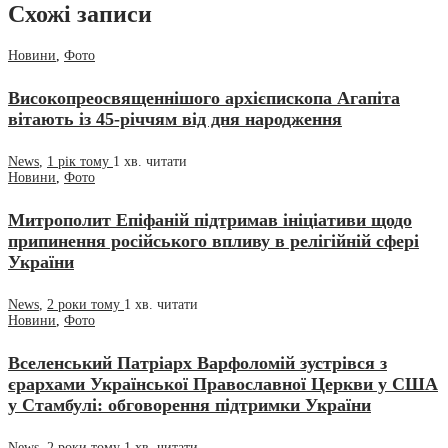
Схожі записи
Новини
,
Фото
Високопреосвященнішого архієпископа Агапіта
вітають із 45-річчям від дня народження
News
,
1 рік тому
1 хв.
читати
Новини
,
Фото
Митрополит Епіфаній підтримав ініціативи щодо
припинення російського впливу в релігійній сфері
України
News
,
2 роки тому
1 хв.
читати
Новини
,
Фото
Вселенський Патріарх Варфоломій зустрівся з
єрархами Української Православної Церкви у США
у Стамбулі: обговорення підтримки України
News
,
2 роки тому
1 хв.
читати