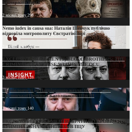
Бучацькій єпархії
2 місяці тому
298
Nemo iudex in causa sua: Наталія Шевчук публічно
відповіла митрополиту Євстратію Зорі
3 місяці тому
214
EXCLUSIVE (DOCUMENTS)/BLOOD BROTHERS: THE
CRIMINAL FRANCHISE WITHIN THE OCU
3 місяці тому
128
Від віолончелі до Патріаршого жезла: Новий шлях
Грузинської Церкви з Католикосом Шіо III
3 місяці тому
140
ЕКСКЛЮЗИВ (ДОКУМЕНТИ)/БРАТИ ПО КРОВІ:
КРИМІНАЛЬНА ФРАНШИЗА В ПЦУ