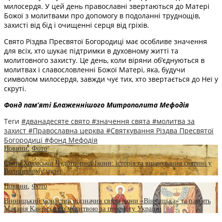
милосердя. У цей день православні звертаються до Матері
Божої з молитвами про допомогу в подоланні труднощів,
захисті від бід і очищенні серця від гріхів.
Свято Різдва Пресвятої Богородиці має особливе значення
для всіх, хто шукає підтримки в духовному житті та
молитовного захисту. Це день, коли віряни об’єднуються в
молитвах і славословленні Божої Матері, яка, будучи
символом милосердя, завжди чує тих, хто звертається до Неї у
скруті.
Фонд пам’яті Блаженнішого Митрополита Мефоді
я
Теги
#дванадесяте свято
#значення свята
#молитва за
захист
#Православна церква
#Святкування Різдва Пресвятої
Богородиці
#фонд Мефодія
Новини
,
Фото
Свято Холмської Чудотворної Ікони: історія та вшанування святині у
Волинському музеї
Новини
,
Фото
Вінницький монастир відзначив свято ікони «Вінницька» та пам'ять
Макарія Канівського молитвою за перемогу України