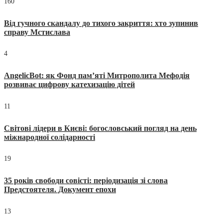
160
Від гучного скандалу до тихого закриття: хто зупинив
справу Мстислава
4
AngelicBot: як Фонд пам’яті Митрополита Мефодія
розвиває цифрову катехизацію дітей
11
Світові лідери в Києві: богословський погляд на день
міжнародної солідарності
19
35 років свободи совісті: періодизація зі слова
Предстоятеля. Документ епохи
13