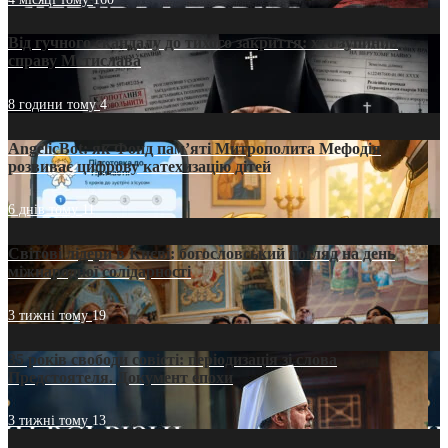
Від гучного скандалу до тихого закриття: хто зупинив
справу Мстислава
8 години тому
4
AngelicBot: як Фонд пам’яті Митрополита Мефодія
розвиває цифрову катехизацію дітей
6 днів тому
11
Світові лідери в Києві: богословський погляд на день
міжнародної солідарності
3 тижні тому
19
35 років свободи совісті: періодизація зі слова
Предстоятеля. Документ епохи
3 тижні тому
13