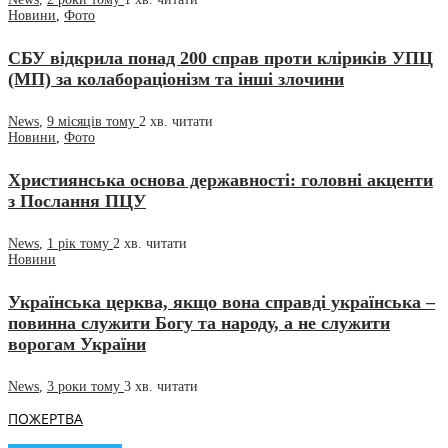
Новини
,
Фото
СБУ відкрила понад 200 справ проти кліриків УПЦ
(МП) за колабораціонізм та інші злочини
News
,
9 місяців тому
2 хв.
читати
Новини
,
Фото
Християнська основа державності: головні акценти
з Послання ПЦУ
News
,
1 рік тому
2 хв.
читати
Новини
Українська церква, якщо вона справді українська –
повинна служити Богу та народу, а не служити
ворогам України
News
,
3 роки тому
3 хв.
читати
ПОЖЕРТВА