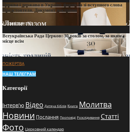
Церква і держава в Україні: формула зі вступного слова
Предстоятеля. Документ доктрини
3 тижні тому
16
Всеукраїнська Рада Церков: 30 років за столом, за яким є
місце всім
3 тижні тому
14
ПОЖЕРТВА
НАШ ТЕЛЕГРАМ
Категорії
Молитва
Відео
Інтерв'ю
Книга
Дитяча біблія
Новини
Статті
Послання
Проповіді
Розслідування
Фото
Церковний календар