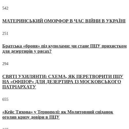
542
МАТЕРИНСЬКИЙ ОМОРФОР В ЧАС ВІЙНИ В УКРАЇНІ
251
Братська «броня» під куполами: чи стане ПЦУ прихистком
для дезертирів у рясах?
294
СВЯТІ УХИЛЯНТИ: СХЕМА, ЯК ПЕРЕТВОРИТИ ПЦУ
НА «ОФШОР» ДЛЯ ДЕЗЕРТИРА ІЗ МОСКОВСЬКОГО
ПАТРІАРХАТУ
655
«Кейс Тихона» у Тернополі: як Молитовний сніданок
оголив кризу довіри в ПЦУ