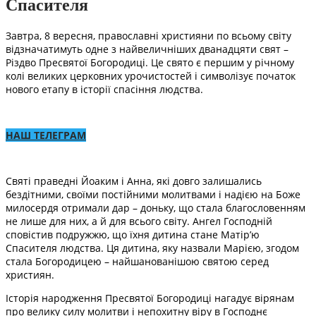
Спасителя
Завтра, 8 вересня, православні християни по всьому світу
відзначатимуть одне з найвеличніших дванадцяти свят –
Різдво Пресвятої Богородиці. Це свято є першим у річному
колі великих церковних урочистостей і символізує початок
нового етапу в історії спасіння людства.
НАШ ТЕЛЕГРАМ
Святі праведні Йоаким і Анна, які довго залишались
бездітними, своїми постійними молитвами і надією на Боже
милосердя отримали дар – доньку, що стала благословенням
не лише для них, а й для всього світу. Ангел Господній
сповістив подружжю, що їхня дитина стане Матір’ю
Спасителя людства. Ця дитина, яку назвали Марією, згодом
стала Богородицею – найшанованішою святою серед
християн.
Історія народження Пресвятої Богородиці нагадує вірянам
про велику силу молитви і непохитну віру в Господнє