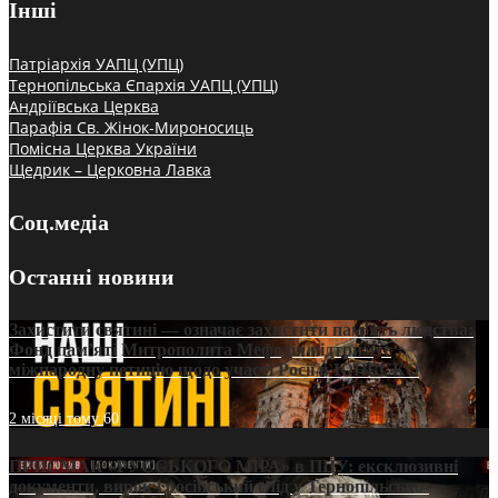
Інші
Патріархія УАПЦ (УПЦ)
Тернопільська Єпархія УАПЦ (УПЦ)
Андріївська Церква
Парафія Св. Жінок-Мироносиць
Помісна Церква України
Щедрик – Церковна Лавка
Соц.медіа
Останні новини
Захистити святині — означає захистити пам’ять людства:
Фонд пам’яті Митрополита Мефодія підтримує
міжнародну петицію щодо участі Росії в ЮНЕСКО
2 місяці тому
60
ПРИСМАК «РУССЬКОГО МІРА» в ПЦУ: ексклюзивні
документи, вирок і російський слід у Тернопільсько-