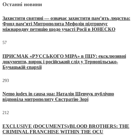
Останні новини
Захистити святині — означає захистити пам’ять людства:
Фонд пам’яті Митрополита Мефодія підтримує
міжнародну петицію щодо участі Росії в ЮНЕСКО
57
ПРИСМАК «РУССЬКОГО МІРА» в ПЦУ: ексклюзивні
документи, вирок і російський слід у Тернопільсько-
Бучацькій єпархії
293
Nemo iudex in causa sua: Наталія Шевчук публічно
відповіла митрополиту Євстратію Зорі
212
EXCLUSIVE (DOCUMENTS)/BLOOD BROTHERS: THE
CRIMINAL FRANCHISE WITHIN THE OCU