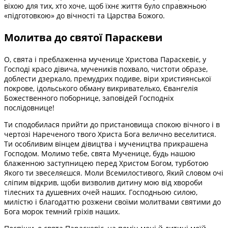
віхою для тих, хто хоче, щоб їхнє життя було справжньою
«підготовкою» до вічності та Царства Божого.
Молитва до святої Параскеви
О, свята і преблаженна мученице Христова Параскевіє, у
Господі красо дівича, мучеників похвало, чистоти образе,
доблести дзеркало, премудрих подиве, віри християнської
покрове, ідольського обману викривателько, Євангелія
Божественного поборнице, заповідей Господніх
послідовнице!
Ти сподобилася прийти до пристановища спокою вічного і в
чертозі Нареченого твого Христа Бога велично веселитися.
Ти особливим вінцем дівицтва і мучеництва прикрашена
Господом. Молимо тебе, свята Мученице, будь нашою
блаженною заступницею перед Христом Богом, турботою
Якого ти звеселяєшся. Моли Всемилостивого, Який словом очі
сліпим відкрив, щоби визволив дитину мою від хвороби
тілесних та душевних очей наших. Господньою силою,
милістю і благодаттю розжени своїми молитвами святими до
Бога морок темний гріхів наших.