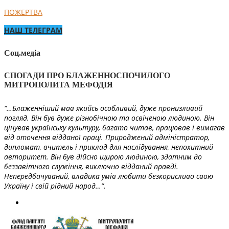
ПОЖЕРТВА
НАШ ТЕЛЕГРАМ
Соц.медіа
СПОГАДИ ПРО БЛАЖЕННОСПОЧИЛОГО
МИТРОПОЛИТА МЕФОДІЯ
“…Блаженніший мав якийсь особливий, дуже пронизливий
погляд. Він був дуже різнобічною та освіченою людиною. Він
цінував українську культуру, багато читав, працював і вимагав
від оточення відданої праці. Природжений адміністратор,
дипломат, вчитель і приклад для наслідування, непохитний
авторитет. Він був дійсно щирою людиною, здатним до
беззавітного служіння, виключно відданий правді.
Непередбачуваний, владика умів любити безкорисливо свою
Україну і свій рідний народ…”.