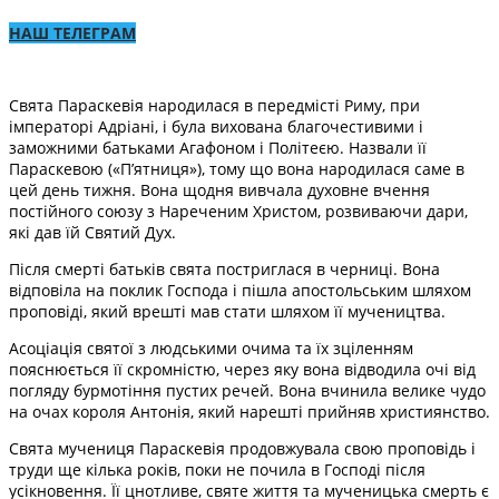
НАШ ТЕЛЕГРАМ
Свята Параскевія народилася в передмісті Риму, при
імператорі Адріані, і була вихована благочестивими і
заможними батьками Агафоном і Політеєю. Назвали її
Параскевою («П’ятниця»), тому що вона народилася саме в
цей день тижня. Вона щодня вивчала духовне вчення
постійного союзу з Нареченим Христом, розвиваючи дари,
які дав їй Святий Дух.
Після смерті батьків свята постриглася в черниці. Вона
відповіла на поклик Господа і пішла апостольським шляхом
проповіді, який врешті мав стати шляхом її мучеництва.
Асоціація святої з людськими очима та їх зціленням
пояснюється її скромністю, через яку вона відводила очі від
погляду бурмотіння пустих речей. Вона вчинила велике чудо
на очах короля Антонія, який нарешті прийняв християнство.
Свята мучениця Параскевія продовжувала свою проповідь і
труди ще кілька років, поки не почила в Господі після
усікновення. Її цнотливе, святе життя та мученицька смерть є