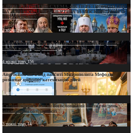
СВЯТІ УХИЛЯНТИ: СХЕМА, ЯК ПЕРЕТВОРИТИ ПЦУ
НА «ОФШОР» ДЛЯ ДЕЗЕРТИРА ІЗ МОСКОВСЬКОГО
ПАТРІАРХАТУ
3 місяці тому
650
«Кейс Тихона» у Тернополі: як Молитовний сніданок
оголив кризу довіри в ПЦУ
4 місяці тому
156
AngelicBot: як Фонд пам’яті Митрополита Мефодія
розвиває цифрову катехизацію дітей
4 дні тому
7
Світові лідери в Києві: богословський погляд на день
міжнародної солідарності
3 тижні тому
14