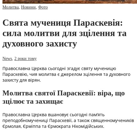
Молитва
,
Новини
,
Фото
Свята мучениця Параскевія:
сила молитви для зцілення та
духовного захисту
News
,
2 роки тому
Православна Церква сьогодні згадує святу мученицю
Параскевію, чия молитва є джерелом зцілення та духовного
захисту для вірян.
Молитва святої Параскевії: віра, що
зцілює та захищає
Православна Церква вшановує сьогодні пам’ять
преподобномучениці Параскевії, а також священномучеників
Єрмолая, Єрміппа та Єрмократа Нікомідійських.