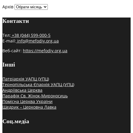
Архів
Контакти
Тел:
+38 (044) 599-000-5
E-mail:
info@mefodiy.org.ua
Веб-сайт:
https://mefodiy.org.ua
Інші
Патріархія УАПЦ (УПЦ)
Тернопільська Єпархія УАПЦ (УПЦ)
Андріївська Церква
Парафія Св. Жінок-Мироносиць
Помісна Церква України
Щедрик – Церковна Лавка
Соц.медіа