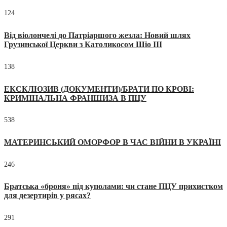
124
Від віолончелі до Патріаршого жезла: Новий шлях
Грузинської Церкви з Католикосом Шіо III
138
ЕКСКЛЮЗИВ (ДОКУМЕНТИ)/БРАТИ ПО КРОВІ:
КРИМІНАЛЬНА ФРАНШИЗА В ПЦУ
538
МАТЕРИНСЬКИЙ ОМОРФОР В ЧАС ВІЙНИ В УКРАЇНІ
246
Братська «броня» під куполами: чи стане ПЦУ прихистком
для дезертирів у рясах?
291