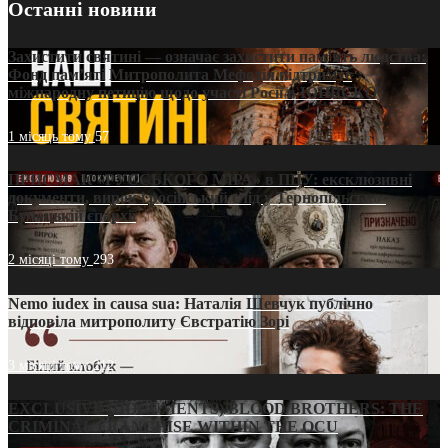
Останні новини
Захистити святині — означає захистити пам’ять людства:
Фонд пам’яті Митрополита Мефодія підтримує
міжнародну петицію щодо участі Росії в ЮНЕСКО
1 місяць тому
57
ПРИСМАК «РУССЬКОГО МІРА» в ПЦУ: ексклюзивні
документи, вирок і російський слід у Тернопільсько-
Бучацькій єпархії
2 місяці тому
293
Nemo iudex in causa sua: Наталія Шевчук публічно
відповіла митрополиту Євстратію Зорі
3 місяці тому
212
EXCLUSIVE (DOCUMENTS)/BLOOD BROTHERS: THE
CRIMINAL FRANCHISE WITHIN THE OCU