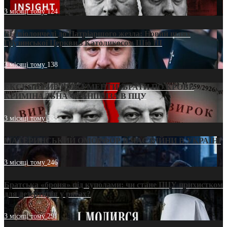
3 місяці тому
124
Від віолончелі до Патріаршого жезла: Новий шлях
Грузинської Церкви з Католикосом Шіо III
3 місяці тому
138
ЕКСКЛЮЗИВ (ДОКУМЕНТИ)/БРАТИ ПО КРОВІ:
КРИМІНАЛЬНА ФРАНШИЗА В ПЦУ
3 місяці тому
538
МАТЕРИНСЬКИЙ ОМОРФОР В ЧАС ВІЙНИ В УКРАЇНІ
3 місяці тому
246
Братська «броня» під куполами: чи стане ПЦУ прихистком
для дезертирів у рясах?
3 місяці тому
291