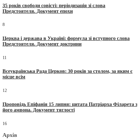
35 років свободи совісті: періодизація зі слова
Предстоятеля. Документ епохи
8
Церква і держава в Україні: формула зі вступного слова
Предстоятеля. Документ доктрини
11
Всеукраїнська Рада Церков: 30 років за столом, за яким є
місце всім
12
Проповідь Епіфанія 15 липня: цитата Патріарха Філарета з
його амвона. Документ тяглості
16
Архів