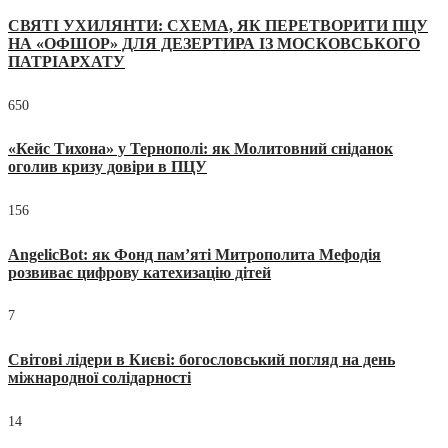
СВЯТІ УХИЛЯНТИ: СХЕМА, ЯК ПЕРЕТВОРИТИ ПЦУ
НА «ОФШОР» ДЛЯ ДЕЗЕРТИРА ІЗ МОСКОВСЬКОГО
ПАТРІАРХАТУ
650
«Кейс Тихона» у Тернополі: як Молитовний сніданок
оголив кризу довіри в ПЦУ
156
AngelicBot: як Фонд пам’яті Митрополита Мефодія
розвиває цифрову катехизацію дітей
7
Світові лідери в Києві: богословський погляд на день
міжнародної солідарності
14