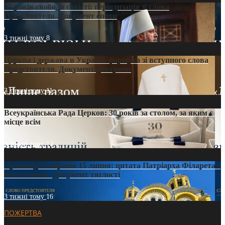
35 років свободи совісті: періодизація зі слова
Предстоятеля. Документ епохи
3 тижні тому
8
Церква і держава в Україні: формула зі вступного слова
Предстоятеля. Документ доктрини
3 тижні тому
11
Всеукраїнська Рада Церков: 30 років за столом, за яким є
місце всім
3 тижні тому
12
Проповідь Епіфанія 15 липня: цитата Патріарха Філарета з
його амвона. Документ тяглості
3 тижні тому
16
ПОЖЕРТВА