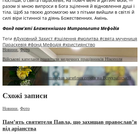
Поспіши, о свята Параскевіє, на поміч мені й дитині моїй, —
разом зі мною випроси в Бога зцілення й відновлення душі і
тіла. Щоб за твоєю допомогою ми з пітьми вийшли в світлі й
силі віри істинної та діянь Божественних. Амінь.
Фонд пам’яті Блаженнішого Митрополита Мефоді
я
Теги
#Духовний Захист
#зцілення
#молитва
#свята мучениця
Параскевія
#фонд Мефодія
#християнство
Новини
,
Фото
Військові капелани привітали медичних працівників Нікополя
Новини
,
Фото
Митрополит Епіфаній вшанував загиблих героїв на Всеукраїнській
прощі у Лішні
Схожі записи
Новини
,
Фото
Пам’ять святителя Павла, що захищав православ’я
від аріанства