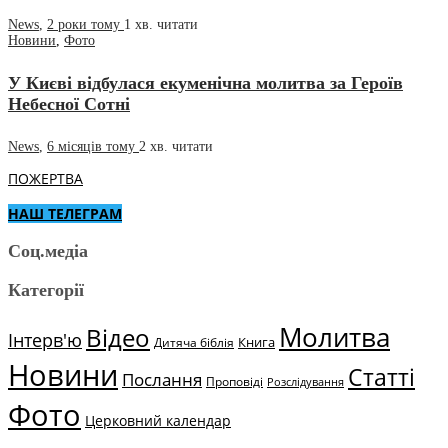
News
,
2 роки тому
1 хв.
читати
Новини
,
Фото
У Києві відбулася екуменічна молитва за Героїв
Небесної Сотні
News
,
6 місяців тому
2 хв.
читати
ПОЖЕРТВА
НАШ ТЕЛЕГРАМ
Соц.медіа
Категорії
Молитва
Відео
Інтерв'ю
Книга
Дитяча біблія
Новини
Статті
Послання
Проповіді
Розслідування
Фото
Церковний календар