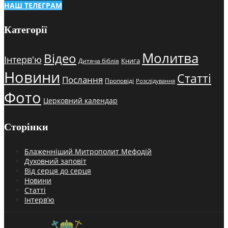
НАШ ТЕЛЕГРАМ
Категорії
Молитва
Відео
Інтерв'ю
Книга
Дитяча біблія
Новини
Статті
Послання
Проповіді
Розслідування
Фото
Церковний календар
Сторінки
Блаженніший Митрополит Мефодій
Духовний заповіт
Від серця до серця
Новини
Статті
Інтерв’ю