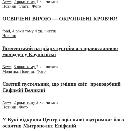
News
,
2 роки тому
1 хв.
читати
Новини
,
Статті
,
Фото
ОСВЯЧЕНІ ВІРОЮ — ОКРОПЛЕНІ КРОВ’Ю!
fond
,
4 роки тому
4 хв.
читати
Новини
Вселенський патріарх зустрівся з православною
молоддю у Каунісніємі
News
,
3 роки тому
2 хв.
читати
Молитва
,
Новини
,
Фото
Святий пустельник, що змінив світ: преподобний
Євфимій Великий
News
,
2 роки тому
2 хв.
читати
Новини
,
Фото
У Бучі відкрили Центр соціальної підтримки: його
освятив Митрополит Епіфаній