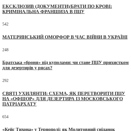
ЕКСКЛЮЗИВ (ДОКУМЕНТИ)/БРАТИ ПО КРОВІ:
КРИМІНАЛЬНА ФРАНШИЗА В ПЦУ
542
МАТЕРИНСЬКИЙ ОМОРФОР В ЧАС ВІЙНИ В УКРАЇНІ
248
Братська «броня» під куполами: чи стане ПЦУ прихистком
для дезертирів у рясах?
292
СВЯТІ УХИЛЯНТИ: СХЕМА, ЯК ПЕРЕТВОРИТИ ПЦУ
НА «ОФШОР» ДЛЯ ДЕЗЕРТИРА ІЗ МОСКОВСЬКОГО
ПАТРІАРХАТУ
654
«Кейс Тихона» у Тернополі: як Молитовний сніданок