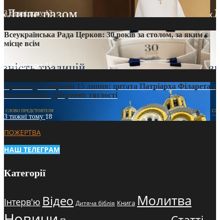
3 тижні тому
13
Всеукраїнська Рада Церков: 30 років за столом, за яким є
місце всім
3 тижні тому
12
Проповідь Епіфанія 15 липня: цитата Патріарха Філарета з
його амвона. Документ тяглості
3 тижні тому
18
ПОЖЕРТВА
НАШ ТЕЛЕГРАМ
Категорії
Молитва
Відео
Інтерв'ю
Книга
Дитяча біблія
Новини