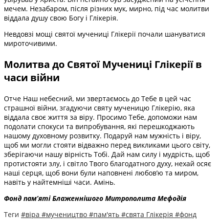
мечем. Незабаром, після різних мук, мирно, під час молитви
віддала душу свою Богу і Глікерія.
Невдовзі мощі святої мучениці Глікерії почали шануватися
мироточивими.
Молитва до Святої Мучениці Глікерії в
часи війни
Отче Наш небесний, ми звертаємось до Тебе в цей час
страшної війни, згадуючи святу мученицю Глікерію, яка
віддала своє життя за віру. Просимо Тебе, допоможи нам
подолати спокуси та випробування, які перешкоджають
нашому духовному розвитку. Подаруй нам мужність і віру,
щоб ми могли стояти відважно перед викликами цього світу,
зберігаючи нашу вірність Тобі. Дай нам силу і мудрість, щоб
протистояти злу, і світло Твого благодатного духу, нехай осяє
наші серця, щоб вони були наповнені любов’ю та миром,
навіть у найтемніші часи. Амінь.
Фонд пам’яті Блаженнішого Митрополита Мефоді
я
Теги
#віра
#мучеництво
#пам'ять
#свята Глікерія
#фонд