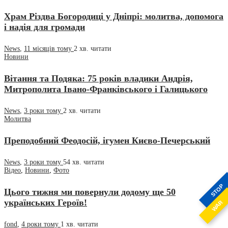
Храм Різдва Богородиці у Дніпрі: молитва, допомога
і надія для громади
News
,
11 місяців тому
2 хв.
читати
Новини
Вітання та Подяка: 75 років владики Андрія,
Митрополита Івано-Франківського і Галицького
News
,
3 роки тому
2 хв.
читати
Молитва
Преподобний Феодосій, ігумен Києво-Печерський
News
,
3 роки тому
54 хв.
читати
Відео
,
Новини
,
Фото
STOP
Цього тижня ми повернули додому ще 50
українських Героїв!
WAR
fond
,
4 роки тому
1 хв.
читати