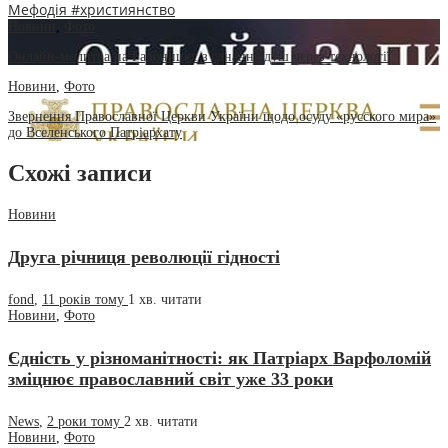
Мефодія
#християнство
Новини
,
Фото
Онлайн-молитва на Радоницю: з'єднання душ через технології
Новини
,
Фото
Звернення Православної Церкви України щодо осуду «русского мира»
до Вселенського Патріархату
Схожі записи
Новини
Друга річниця революції гідності
fond
,
11 років тому
1 хв.
читати
Новини
,
Фото
Єдність у різноманітності: як Патріарх Варфоломій
зміцнює православний світ уже 33 роки
News
,
2 роки тому
2 хв.
читати
Новини
,
Фото