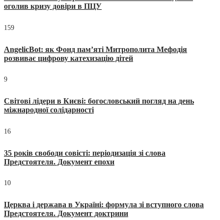
оголив кризу довіри в ПЦУ
159
AngelicBot: як Фонд пам’яті Митрополита Мефодія
розвиває цифрову катехизацію дітей
9
Світові лідери в Києві: богословський погляд на день
міжнародної солідарності
16
35 років свободи совісті: періодизація зі слова
Предстоятеля. Документ епохи
10
Церква і держава в Україні: формула зі вступного слова
Предстоятеля. Документ доктрини