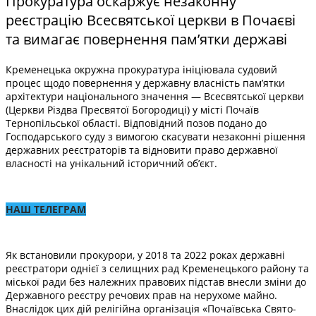
Прокуратура оскаржує незаконну
реєстрацію Всесвятської церкви в Почаєві
та вимагає повернення пам’ятки державі
Кременецька окружна прокуратура ініціювала судовий
процес щодо повернення у державну власність пам’ятки
архітектури національного значення — Всесвятської церкви
(Церкви Різдва Пресвятої Богородиці) у місті Почаїв
Тернопільської області. Відповідний позов подано до
Господарського суду з вимогою скасувати незаконні рішення
державних реєстраторів та відновити право державної
власності на унікальний історичний об’єкт.
НАШ ТЕЛЕГРАМ
Як встановили прокурори, у 2018 та 2022 роках державні
реєстратори однієї з селищних рад Кременецького району та
міської ради без належних правових підстав внесли зміни до
Державного реєстру речових прав на нерухоме майно.
Внаслідок цих дій релігійна організація «Почаївська Свято-