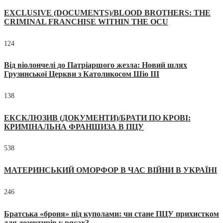
EXCLUSIVE (DOCUMENTS)/BLOOD BROTHERS: THE
CRIMINAL FRANCHISE WITHIN THE OCU
124
Від віолончелі до Патріаршого жезла: Новий шлях
Грузинської Церкви з Католикосом Шіо III
138
ЕКСКЛЮЗИВ (ДОКУМЕНТИ)/БРАТИ ПО КРОВІ:
КРИМІНАЛЬНА ФРАНШИЗА В ПЦУ
538
МАТЕРИНСЬКИЙ ОМОРФОР В ЧАС ВІЙНИ В УКРАЇНІ
246
Братська «броня» під куполами: чи стане ПЦУ прихистком
для дезертирів у рясах?