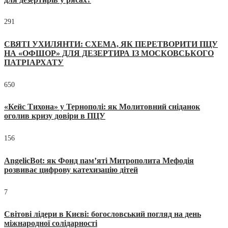
291
СВЯТІ УХИЛЯНТИ: СХЕМА, ЯК ПЕРЕТВОРИТИ ПЦУ
НА «ОФШОР» ДЛЯ ДЕЗЕРТИРА ІЗ МОСКОВСЬКОГО
ПАТРІАРХАТУ
650
«Кейс Тихона» у Тернополі: як Молитовний сніданок
оголив кризу довіри в ПЦУ
156
AngelicBot: як Фонд пам’яті Митрополита Мефодія
розвиває цифрову катехизацію дітей
7
Світові лідери в Києві: богословський погляд на день
міжнародної солідарності