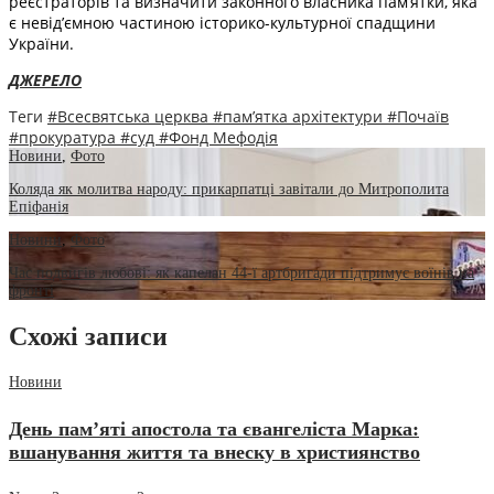
реєстраторів та визначити законного власника пам’ятки, яка
є невід’ємною частиною історико-культурної спадщини
України.
ДЖЕРЕЛО
Теги
#Всесвятська церква
#пам’ятка архітектури
#Почаїв
#прокуратура
#суд
#Фонд Мефодія
Новини
,
Фото
Коляда як молитва народу: прикарпатці завітали до Митрополита
Епіфанія
Новини
,
Фото
Час подвигів любові: як капелан 44-ї артбригади підтримує воїнів на
фронті
Схожі записи
Новини
День пам’яті апостола та євангеліста Марка:
вшанування життя та внеску в християнство