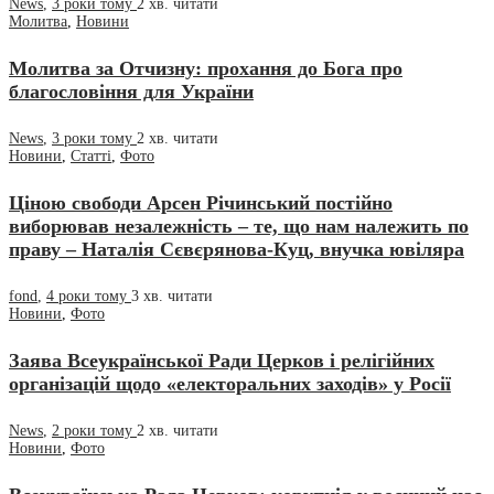
News
,
3 роки тому
2 хв.
читати
Молитва
,
Новини
Молитва за Отчизну: прохання до Бога про
благословіння для України
News
,
3 роки тому
2 хв.
читати
Новини
,
Статті
,
Фото
Ціною свободи Арсен Річинський постійно
виборював незалежність – те, що нам належить по
праву – Наталія Сєвєрянова-Куц, внучка ювіляра
fond
,
4 роки тому
3 хв.
читати
Новини
,
Фото
Заява Всеукраїнської Ради Церков і релігійних
організацій щодо «електоральних заходів» у Росії
News
,
2 роки тому
2 хв.
читати
Новини
,
Фото