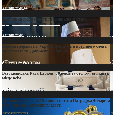
3 тижні тому
14
35 років свободи совісті: періодизація зі слова
Предстоятеля. Документ епохи
3 тижні тому
8
Церква і держава в Україні: формула зі вступного слова
Предстоятеля. Документ доктрини
3 тижні тому
11
Всеукраїнська Рада Церков: 30 років за столом, за яким є
місце всім
3 тижні тому
12
Проповідь Епіфанія 15 липня: цитата Патріарха Філарета з
його амвона. Документ тяглості