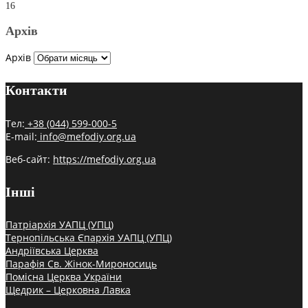
16
Архів
Архів
Контакти
Тел:
+38 (044) 599-000-5
E-mail:
info@mefodiy.org.ua
Веб-сайт:
https://mefodiy.org.ua
Інші
Патріархія УАПЦ (УПЦ)
Тернопільська Єпархія УАПЦ (УПЦ)
Андріївська Церква
Парафія Св. Жінок-Мироносиць
Помісна Церква України
Щедрик – Церковна Лавка