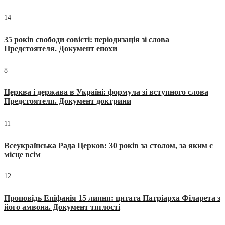
14
35 років свободи совісті: періодизація зі слова
Предстоятеля. Документ епохи
8
Церква і держава в Україні: формула зі вступного слова
Предстоятеля. Документ доктрини
11
Всеукраїнська Рада Церков: 30 років за столом, за яким є
місце всім
12
Проповідь Епіфанія 15 липня: цитата Патріарха Філарета з
його амвона. Документ тяглості