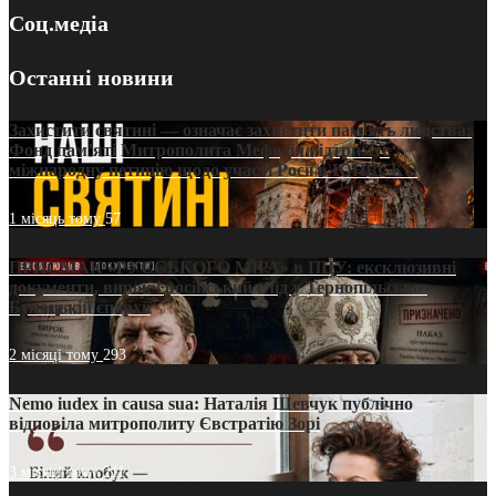
Соц.медіа
Останні новини
Захистити святині — означає захистити пам’ять людства:
Фонд пам’яті Митрополита Мефодія підтримує
міжнародну петицію щодо участі Росії в ЮНЕСКО
1 місяць тому
57
ПРИСМАК «РУССЬКОГО МІРА» в ПЦУ: ексклюзивні
документи, вирок і російський слід у Тернопільсько-
Бучацькій єпархії
2 місяці тому
293
Nemo iudex in causa sua: Наталія Шевчук публічно
відповіла митрополиту Євстратію Зорі
3 місяці тому
211