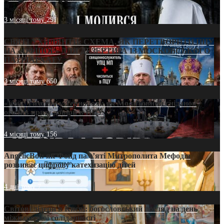
3 місяці тому
291
СВЯТІ УХИЛЯНТИ: СХЕМА, ЯК ПЕРЕТВОРИТИ ПЦУ
НА «ОФШОР» ДЛЯ ДЕЗЕРТИРА ІЗ МОСКОВСЬКОГО
ПАТРІАРХАТУ
3 місяці тому
650
«Кейс Тихона» у Тернополі: як Молитовний сніданок
оголив кризу довіри в ПЦУ
4 місяці тому
156
AngelicBot: як Фонд пам’яті Митрополита Мефодія
розвиває цифрову катехизацію дітей
4 дні тому
7
Світові лідери в Києві: богословський погляд на день
міжнародної солідарності