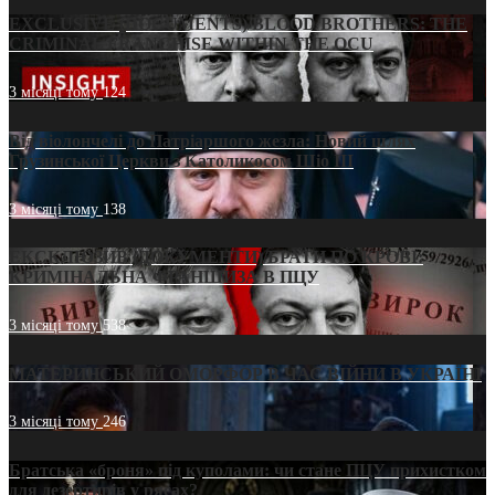
EXCLUSIVE (DOCUMENTS)/BLOOD BROTHERS: THE
CRIMINAL FRANCHISE WITHIN THE OCU
3 місяці тому
124
Від віолончелі до Патріаршого жезла: Новий шлях
Грузинської Церкви з Католикосом Шіо III
3 місяці тому
138
ЕКСКЛЮЗИВ (ДОКУМЕНТИ)/БРАТИ ПО КРОВІ:
КРИМІНАЛЬНА ФРАНШИЗА В ПЦУ
3 місяці тому
538
МАТЕРИНСЬКИЙ ОМОРФОР В ЧАС ВІЙНИ В УКРАЇНІ
3 місяці тому
246
Братська «броня» під куполами: чи стане ПЦУ прихистком
для дезертирів у рясах?