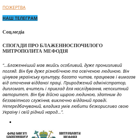
ПОЖЕРТВА
НАШ ТЕЛЕГРАМ
Соц.медіа
СПОГАДИ ПРО БЛАЖЕННОСПОЧИЛОГО
МИТРОПОЛИТА МЕФОДІЯ
“…Блаженніший мав якийсь особливий, дуже пронизливий
погляд. Він був дуже різнобічною та освіченою людиною. Він
цінував українську культуру, багато читав, працював і вимагав
від оточення відданої праці. Природжений адміністратор,
дипломат, вчитель і приклад для наслідування, непохитний
авторитет. Він був дійсно щирою людиною, здатним до
беззавітного служіння, виключно відданий правді.
Непередбачуваний, владика умів любити безкорисливо свою
Україну і свій рідний народ…”.