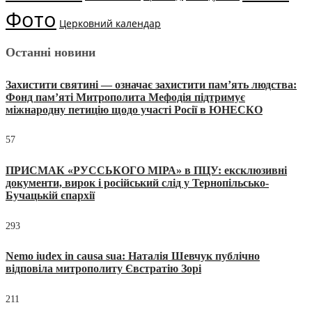
Фото
Церковний календар
Останні новини
Захистити святині — означає захистити пам’ять людства:
Фонд пам’яті Митрополита Мефодія підтримує
міжнародну петицію щодо участі Росії в ЮНЕСКО
57
ПРИСМАК «РУССЬКОГО МІРА» в ПЦУ: ексклюзивні
документи, вирок і російський слід у Тернопільсько-
Бучацькій єпархії
293
Nemo iudex in causa sua: Наталія Шевчук публічно
відповіла митрополиту Євстратію Зорі
211