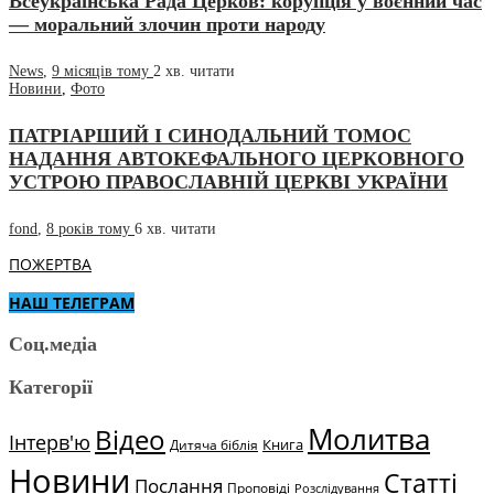
Всеукраїнська Рада Церков: корупція у воєнний час
— моральний злочин проти народу
News
,
9 місяців тому
2 хв.
читати
Новини
,
Фото
ПАТРІАРШИЙ І СИНОДАЛЬНИЙ ТОМОС
НАДАННЯ АВТОКЕФАЛЬНОГО ЦЕРКОВНОГО
УСТРОЮ ПРАВОСЛАВНІЙ ЦЕРКВІ УКРАЇНИ
fond
,
8 років тому
6 хв.
читати
ПОЖЕРТВА
НАШ ТЕЛЕГРАМ
Соц.медіа
Категорії
Молитва
Відео
Інтерв'ю
Книга
Дитяча біблія
Новини
Статті
Послання
Проповіді
Розслідування