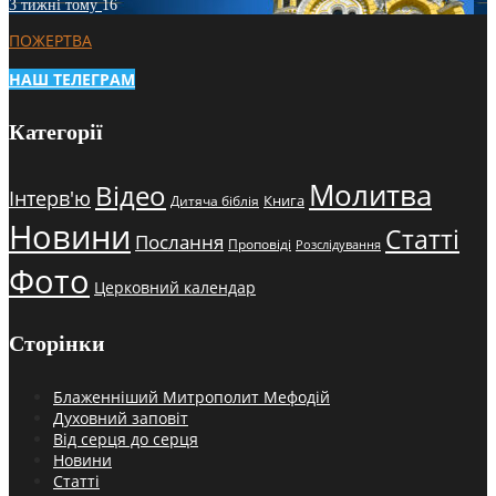
3 тижні тому
16
ПОЖЕРТВА
НАШ ТЕЛЕГРАМ
Категорії
Молитва
Відео
Інтерв'ю
Книга
Дитяча біблія
Новини
Статті
Послання
Проповіді
Розслідування
Фото
Церковний календар
Сторінки
Блаженніший Митрополит Мефодій
Духовний заповіт
Від серця до серця
Новини
Статті