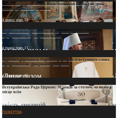
Світові лідери в Києві: богословський погляд на день
міжнародної солідарності
4 тижні тому
19
35 років свободи совісті: періодизація зі слова
Предстоятеля. Документ епохи
4 тижні тому
13
Церква і держава в Україні: формула зі вступного слова
Предстоятеля. Документ доктрини
4 тижні тому
16
Всеукраїнська Рада Церков: 30 років за столом, за яким є
місце всім
4 тижні тому
15
ПОЖЕРТВА