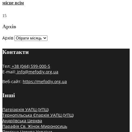
місце всім
15
Архів
Архів
Контакти
Тел:
+38 (044) 599-000-5
E-mail:
info@mefodiy.org.ua
Веб-сайт:
https://mefodiy.org.ua
Інші
Патріархія УАПЦ (УПЦ)
Тернопільська Єпархія УАПЦ (УПЦ)
Андріївська Церква
Парафія Св. Жінок-Мироносиць
Помісна Церква України