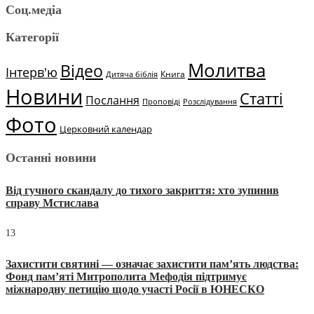
Соц.медіа
Категорії
Молитва
Відео
Інтерв'ю
Книга
Дитяча біблія
Новини
Статті
Послання
Проповіді
Розслідування
Фото
Церковний календар
Останні новини
Від гучного скандалу до тихого закриття: хто зупинив
справу Мстислава
13
Захистити святині — означає захистити пам’ять людства:
Фонд пам’яті Митрополита Мефодія підтримує
міжнародну петицію щодо участі Росії в ЮНЕСКО