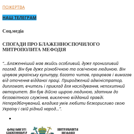
ПОЖЕРТВА
НАШ ТЕЛЕГРАМ
Соц.медіа
СПОГАДИ ПРО БЛАЖЕННОСПОЧИЛОГО
МИТРОПОЛИТА МЕФОДІЯ
“…Блаженніший мав якийсь особливий, дуже пронизливий
погляд. Він був дуже різнобічною та освіченою людиною. Він
цінував українську культуру, багато читав, працював і вимагав
від оточення відданої праці. Природжений адміністратор,
дипломат, вчитель і приклад для наслідування, непохитний
авторитет. Він був дійсно щирою людиною, здатним до
беззавітного служіння, виключно відданий правді.
Непередбачуваний, владика умів любити безкорисливо свою
Україну і свій рідний народ…”.