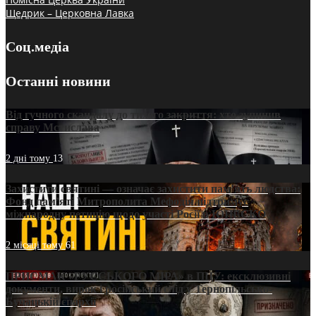
Щедрик – Церковна Лавка
Соц.медіа
Останні новини
Від гучного скандалу до тихого закриття: хто зупинив
справу Мстислава
2 дні тому
13
Захистити святині — означає захистити пам’ять людства:
Фонд пам’яті Митрополита Мефодія підтримує
міжнародну петицію щодо участі Росії в ЮНЕСКО
2 місяці тому
61
ПРИСМАК «РУССЬКОГО МІРА» в ПЦУ: ексклюзивні
документи, вирок і російський слід у Тернопільсько-
Бучацькій єпархії