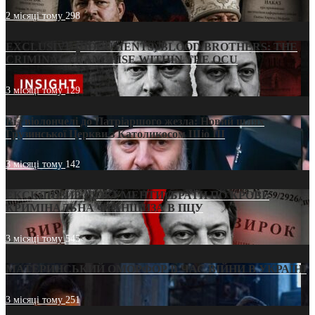
2 місяці тому
298
EXCLUSIVE (DOCUMENTS)/BLOOD BROTHERS: THE
CRIMINAL FRANCHISE WITHIN THE OCU
3 місяці тому
129
Від віолончелі до Патріаршого жезла: Новий шлях
Грузинської Церкви з Католикосом Шіо III
3 місяці тому
142
ЕКСКЛЮЗИВ (ДОКУМЕНТИ)/БРАТИ ПО КРОВІ:
КРИМІНАЛЬНА ФРАНШИЗА В ПЦУ
3 місяці тому
545
МАТЕРИНСЬКИЙ ОМОРФОР В ЧАС ВІЙНИ В УКРАЇНІ
3 місяці тому
251