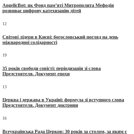
AngelicBot: як Фонд пам’яті Митрополита Мефодія
розвиває цифрову катехизацію дітей
12
Світові лідери в Києві: богословський погляд на день
міжнародної солідарності
19
35 років свободи совісті: періодизація зі слова
Предстоятеля. Документ епохи
13
Церква і держава в Україні: формула зі вступного слова
Предстоятеля. Документ доктрини
16
Всеукраїнська Рада Церков: 30 років за столом, за яким є