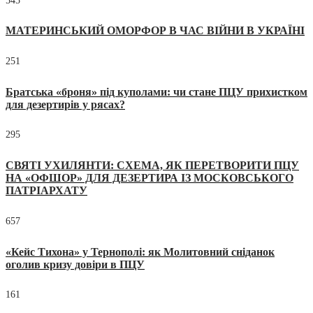
545
МАТЕРИНСЬКИЙ ОМОРФОР В ЧАС ВІЙНИ В УКРАЇНІ
251
Братська «броня» під куполами: чи стане ПЦУ прихистком
для дезертирів у рясах?
295
СВЯТІ УХИЛЯНТИ: СХЕМА, ЯК ПЕРЕТВОРИТИ ПЦУ
НА «ОФШОР» ДЛЯ ДЕЗЕРТИРА ІЗ МОСКОВСЬКОГО
ПАТРІАРХАТУ
657
«Кейс Тихона» у Тернополі: як Молитовний сніданок
оголив кризу довіри в ПЦУ
161