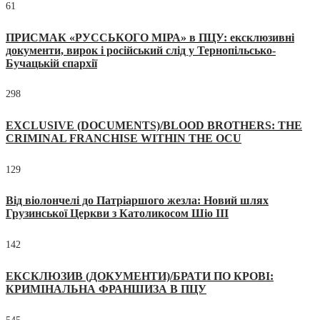
61
ПРИСМАК «РУССЬКОГО МІРА» в ПЦУ: ексклюзивні
документи, вирок і російський слід у Тернопільсько-
Бучацькій єпархії
298
EXCLUSIVE (DOCUMENTS)/BLOOD BROTHERS: THE
CRIMINAL FRANCHISE WITHIN THE OCU
129
Від віолончелі до Патріаршого жезла: Новий шлях
Грузинської Церкви з Католикосом Шіо III
142
ЕКСКЛЮЗИВ (ДОКУМЕНТИ)/БРАТИ ПО КРОВІ:
КРИМІНАЛЬНА ФРАНШИЗА В ПЦУ