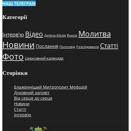
НАШ ТЕЛЕГРАМ
Категорії
Молитва
Відео
Інтерв'ю
Книга
Дитяча біблія
Новини
Статті
Послання
Проповіді
Розслідування
Фото
Церковний календар
Сторінки
Блаженніший Митрополит Мефодій
Духовний заповіт
Від серця до серця
Новини
Статті
Інтерв’ю