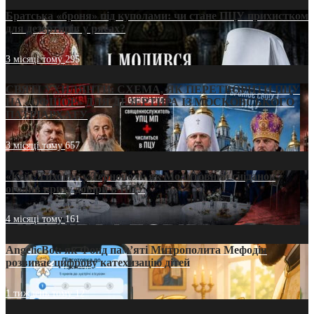
Братська «броня» під куполами: чи стане ПЦУ прихистком
для дезертирів у рясах?
3 місяці тому
295
СВЯТІ УХИЛЯНТИ: СХЕМА, ЯК ПЕРЕТВОРИТИ ПЦУ
НА «ОФШОР» ДЛЯ ДЕЗЕРТИРА ІЗ МОСКОВСЬКОГО
ПАТРІАРХАТУ
3 місяці тому
657
«Кейс Тихона» у Тернополі: як Молитовний сніданок
оголив кризу довіри в ПЦУ
4 місяці тому
161
AngelicBot: як Фонд пам’яті Митрополита Мефодія
розвиває цифрову катехизацію дітей
1 тиждень тому
12