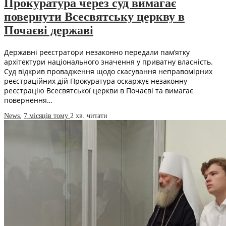
Прокуратура через суд вимагає
повернути Всесвятську церкву в
Почаєві державі
Державні реєстратори незаконно передали пам’ятку
архітектури національного значення у приватну власність.
Суд відкрив провадження щодо скасування неправомірних
реєстраційних дій Прокуратура оскаржує незаконну
реєстрацію Всесвятської церкви в Почаєві та вимагає
повернення…
News
,
7 місяців тому
2 хв.
читати