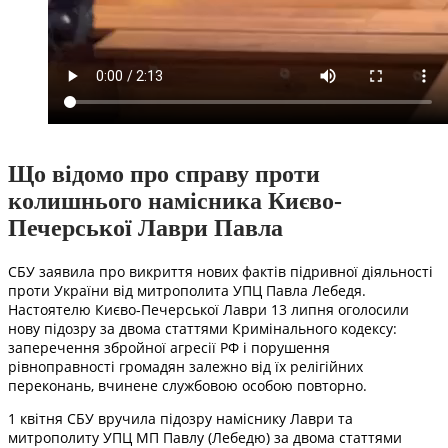
Що відомо про справу проти
колишнього намісника Києво-
Печерської Лаври Павла
СБУ заявила про викриття нових фактів підривної діяльності
проти України від митрополита УПЦ Павла Лебедя.
Настоятелю Києво-Печерської Лаври 13 липня оголосили
нову підозру за двома статтями Кримінального кодексу:
заперечення збройної агресії РФ і порушення
рівноправності громадян залежно від їх релігійних
переконань, вчинене службовою особою повторно.
1 квітня СБУ вручила підозру наміснику Лаври та
митрополиту УПЦ МП Павлу (Лебедю) за двома статтями