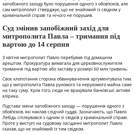
запобіжного заходу було порушення одного з обов’язків, але
сам митрополит стверджує, що не знайомий із свідком у
кримінальній справі та нічого не порушив.
Суд змінив запобіжний захід для
митрополита Павла – тримання під
вартою до 14 серпня
З квітня митрополит Павло перебував під домашнім
арештом. Прокуратура вимагала для церковнослужителя
тримання під вартою або заставу у розмірі 60 млн гривень.
Своє клопотання сторона обвинувачення аргументувала тим,
що у митрополита Павла рухомого та нерухомого майна саме
на таку суму. Крім того, сюди не врахували банківські активи
клірика.
Підстава зміни запобіжного заходу — порушення одного з
обов’язків, які наклав слідчий суддя. Зазначають, що Павло
Лебідь спілкувався з одним зі свідків у кримінальній справі.
Проте у виступі на судовому засіданні митрополит Павло
сказав, що не знайомий із тим свідком.