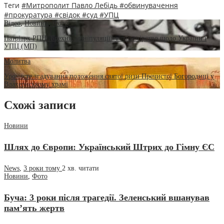
Теги
#Митрополит Павло Лебідь
#обвинувачення
#прокуратура
#свідок
#суд
#УПЦ
Відео
,
Новини
,
Фото
Патріарх РПЦ: Брехня, маніпуляції та лицемірство щодо України і
УПЦ (МП)
Молитва
Урочисте згадування положення святої ризи Пречистої Богородиці у
Влахернському храмі
Схожі записи
Новини
Шлях до Європи: Український Штрих до Гімну ЄС
News
,
3 роки тому
2 хв.
читати
Новини
,
Фото
Буча: 3 роки після трагедії. Зеленський вшанував
пам’ять жертв