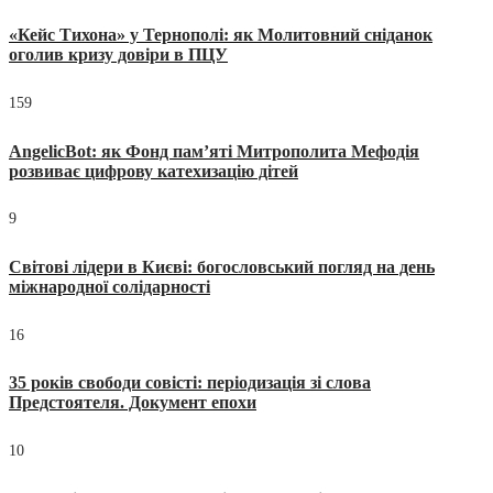
«Кейс Тихона» у Тернополі: як Молитовний сніданок
оголив кризу довіри в ПЦУ
159
AngelicBot: як Фонд пам’яті Митрополита Мефодія
розвиває цифрову катехизацію дітей
9
Світові лідери в Києві: богословський погляд на день
міжнародної солідарності
16
35 років свободи совісті: періодизація зі слова
Предстоятеля. Документ епохи
10