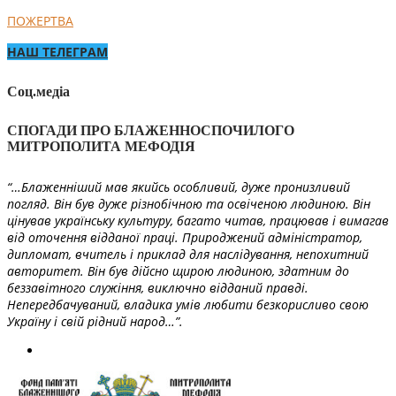
ПОЖЕРТВА
НАШ ТЕЛЕГРАМ
Соц.медіа
СПОГАДИ ПРО БЛАЖЕННОСПОЧИЛОГО
МИТРОПОЛИТА МЕФОДІЯ
“…Блаженніший мав якийсь особливий, дуже пронизливий
погляд. Він був дуже різнобічною та освіченою людиною. Він
цінував українську культуру, багато читав, працював і вимагав
від оточення відданої праці. Природжений адміністратор,
дипломат, вчитель і приклад для наслідування, непохитний
авторитет. Він був дійсно щирою людиною, здатним до
беззавітного служіння, виключно відданий правді.
Непередбачуваний, владика умів любити безкорисливо свою
Україну і свій рідний народ…”.