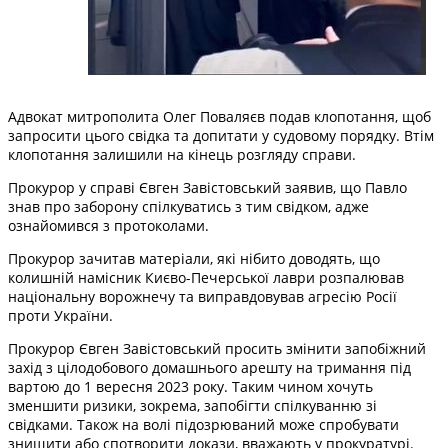
Адвокат митрополита Олег Поваляєв подав клопотання, щоб
запросити цього свідка та допитати у судовому порядку. Втім
клопотання залишили на кінець розгляду справи.
Прокурор у справі Євген Завістовський заявив, що Павло
знав про заборону спілкуватись з тим свідком, адже
ознайомився з протоколами.
Прокурор зачитав матеріали, які нібито доводять, що
колишній намісник Києво-Печерської лаври розпалював
національну ворожнечу та виправдовував агресію Росії
проти України.
Прокурор Євген Завістовський просить змінити запобіжний
захід з цілодобового домашнього арешту на тримання під
вартою до 1 вересня 2023 року. Таким чином хочуть
зменшити ризики, зокрема, запобігти спілкуванню зі
свідками. Також на волі підозрюваний може спробувати
знищити або спотворити докази, вважають у прокуратурі.