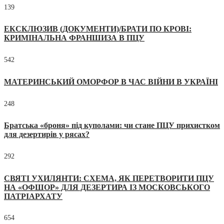
139
ЕКСКЛЮЗИВ (ДОКУМЕНТИ)/БРАТИ ПО КРОВІ:
КРИМІНАЛЬНА ФРАНШИЗА В ПЦУ
542
МАТЕРИНСЬКИЙ ОМОРФОР В ЧАС ВІЙНИ В УКРАЇНІ
248
Братська «броня» під куполами: чи стане ПЦУ прихистком
для дезертирів у рясах?
292
СВЯТІ УХИЛЯНТИ: СХЕМА, ЯК ПЕРЕТВОРИТИ ПЦУ
НА «ОФШОР» ДЛЯ ДЕЗЕРТИРА ІЗ МОСКОВСЬКОГО
ПАТРІАРХАТУ
654