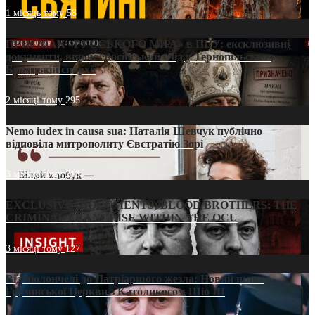
1 місяць тому
58
ПРИСМАК «РУССЬКОГО МІРА» в ПЦУ: ексклюзивні
документи, вирок і російський слід у Тернопільсько-
Бучацькій єпархії
2 місяці тому
295
Nemo iudex in causa sua: Наталія Шевчук публічно
відповіла митрополиту Євстратію Зорі
3 місяці тому
213
EXCLUSIVE (DOCUMENTS)/BLOOD BROTHERS: THE
CRIMINAL FRANCHISE WITHIN THE OCU
3 місяці тому
127
Від віолончелі до Патріаршого жезла: Новий шлях
Грузинської Церкви з Католикосом Шіо III