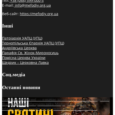
Тел:
+38 (044) 599-000-5
E-mail:
info@mefodiy.org.ua
Веб-сайт:
https://mefodiy.org.ua
Інші
Патріархія УАПЦ (УПЦ)
Тернопільська Єпархія УАПЦ (УПЦ)
Андріївська Церква
Парафія Св. Жінок-Мироносиць
Помісна Церква України
Щедрик – Церковна Лавка
Соц.медіа
Останні новини
Захистити святині — означає захистити пам’ять людства:
Фонд пам’яті Митрополита Мефодія підтримує
міжнародну петицію щодо участі Росії в ЮНЕСКО