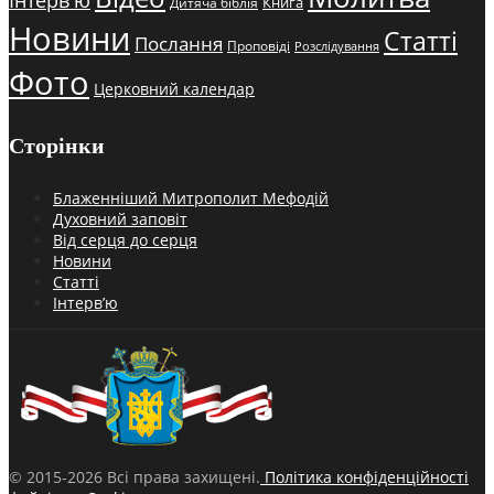
Книга
Дитяча біблія
Новини
Статті
Послання
Проповіді
Розслідування
Фото
Церковний календар
Сторінки
Блаженніший Митрополит Мефодій
Духовний заповіт
Від серця до серця
Новини
Статті
Інтерв’ю
© 2015-2026 Всі права захищені.
Політика конфіденційності