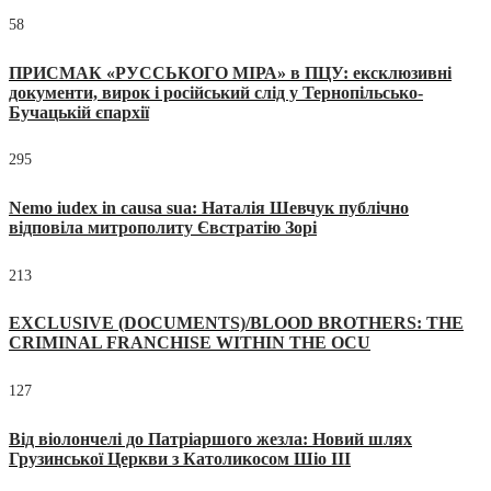
58
ПРИСМАК «РУССЬКОГО МІРА» в ПЦУ: ексклюзивні
документи, вирок і російський слід у Тернопільсько-
Бучацькій єпархії
295
Nemo iudex in causa sua: Наталія Шевчук публічно
відповіла митрополиту Євстратію Зорі
213
EXCLUSIVE (DOCUMENTS)/BLOOD BROTHERS: THE
CRIMINAL FRANCHISE WITHIN THE OCU
127
Від віолончелі до Патріаршого жезла: Новий шлях
Грузинської Церкви з Католикосом Шіо III