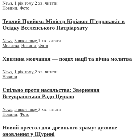
News
,
1 рік тому
2 хв.
читати
Новини
,
Фото
Теплий Прийом: Міністр Кіріакос П’єрракакіс в
Осідку Вселенського Патріархату
News
,
3 роки тому
1 хв.
читати
Молитва
,
Новини
,
Фото
Хвилина мовчання — подих нації та вічна молитва
News
,
1 рік тому
2 хв.
читати
Новини
Спільно проти насильства: Звернення
Всеукраїнської Ради Церков
News
,
3 роки тому
2 хв.
читати
Новини
,
Фото
Новий престол для древнього храму: духовне
оновлення у Щурині