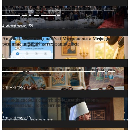
«Кейс Тихона» у Тернополі: як Молитовний сніданок
оголив кризу довіри в ПЦУ
4 місяці тому
159
AngelicBot: як Фонд пам’яті Митрополита Мефодія
розвиває цифрову катехизацію дітей
5 днів тому
9
Світові лідери в Києві: богословський погляд на день
міжнародної солідарності
3 тижні тому
16
35 років свободи совісті: періодизація зі слова
Предстоятеля. Документ епохи
3 тижні тому
10