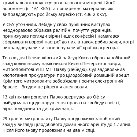
кримінального кодексу: розпалювання міжрелігійної
ворожнечі (с. 161 ККУ) та поширення матеріалів, які
виправдовують російську агресію (ст. 436-2 ККУ).
У СБУ уточнили, Лебідь у своїх публічних виступах
неодноразово ображав релігійні почуття українців,
принижував погляди вірян інших конфесій і намагався
сформувати ворожі настрої до них, а також робив заяви, котрі
виправдовували чи заперечували дії країни-агресора.
Того ж дня Шевченківський райсуд Києва обрав запобіжний
захід колишньому намісникові Києво-Печерської лаври,
митрополитові УПЦ МП Павлу (Лебедю). Суд задовольнив
клопотання прокуратури про цілодобовий домашній арешт.
Крім того митрополита зобов’язали носити електронний
браслет. Згодом це рішення апелювали.
13 квітня митрополит Павло звернувся до Офісу
омбудсмана щодо порушення права на свободу совісті,
віросповідання та дискримінації.
29 травня митрополиту Павлу продовжили запобіжний
захід у вигляді цілодобового домашнього арешту до 1 липня.
Після його знову продовжили на два місяці.