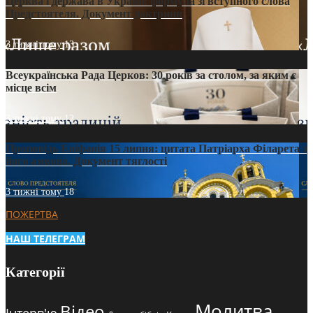
Церква і держава в Україні: формула зі вступного слова
Предстоятеля. Документ доктрини
3 тижні тому
13
Всеукраїнська Рада Церков: 30 років за столом, за яким є
місце всім
3 тижні тому
12
Проповідь Епіфанія 15 липня: цитата Патріарха Філарета з
його амвона. Документ тяглості
3 тижні тому
18
ПОЖЕРТВА
НАШ ТЕЛЕГРАМ
Категорії
Молитва
Відео
Інтерв'ю