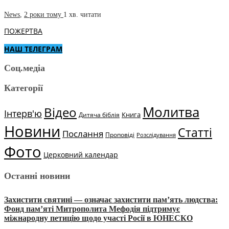
News
,
2 роки тому
1 хв.
читати
ПОЖЕРТВА
НАШ ТЕЛЕГРАМ
Соц.медіа
Категорії
Молитва
Відео
Інтерв'ю
Книга
Дитяча біблія
Новини
Статті
Послання
Проповіді
Розслідування
Фото
Церковний календар
Останні новини
Захистити святині — означає захистити пам’ять людства:
Фонд пам’яті Митрополита Мефодія підтримує
міжнародну петицію щодо участі Росії в ЮНЕСКО