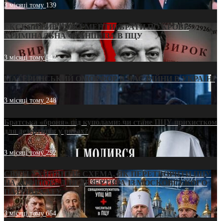
3 місяці тому
139
ЕКСКЛЮЗИВ (ДОКУМЕНТИ)/БРАТИ ПО КРОВІ:
КРИМІНАЛЬНА ФРАНШИЗА В ПЦУ
3 місяці тому
542
МАТЕРИНСЬКИЙ ОМОРФОР В ЧАС ВІЙНИ В УКРАЇНІ
3 місяці тому
248
Братська «броня» під куполами: чи стане ПЦУ прихистком
для дезертирів у рясах?
3 місяці тому
292
СВЯТІ УХИЛЯНТИ: СХЕМА, ЯК ПЕРЕТВОРИТИ ПЦУ
НА «ОФШОР» ДЛЯ ДЕЗЕРТИРА ІЗ МОСКОВСЬКОГО
ПАТРІАРХАТУ
3 місяці тому
654