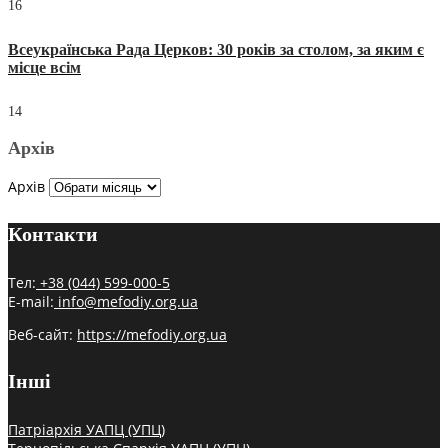
16
Всеукраїнська Рада Церков: 30 років за столом, за яким є
місце всім
14
Архів
Архів
Контакти
Тел:
+38 (044) 599-000-5
E-mail:
info@mefodiy.org.ua
Веб-сайт:
https://mefodiy.org.ua
Інші
Патріархія УАПЦ (УПЦ)