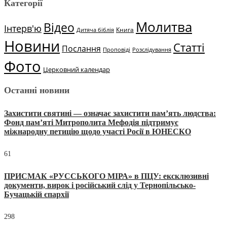
Категорії
Молитва
Відео
Інтерв'ю
Книга
Дитяча біблія
Новини
Статті
Послання
Проповіді
Розслідування
Фото
Церковний календар
Останні новини
Захистити святині — означає захистити пам’ять людства:
Фонд пам’яті Митрополита Мефодія підтримує
міжнародну петицію щодо участі Росії в ЮНЕСКО
61
ПРИСМАК «РУССЬКОГО МІРА» в ПЦУ: ексклюзивні
документи, вирок і російський слід у Тернопільсько-
Бучацькій єпархії
298