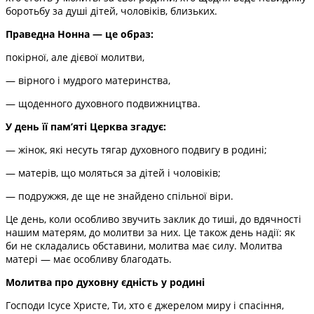
боротьбу за душі дітей, чоловіків, близьких.
Праведна Нонна — це образ:
покірної, але дієвої молитви,
— вірного і мудрого материнства,
— щоденного духовного подвижництва.
У день її пам’яті Церква згадує:
— жінок, які несуть тягар духовного подвигу в родині;
— матерів, що моляться за дітей і чоловіків;
— подружжя, де ще не знайдено спільної віри.
Це день, коли особливо звучить заклик до тиші, до вдячності
нашим матерям, до молитви за них. Це також день надії: як
би не складались обставини, молитва має силу. Молитва
матері — має особливу благодать.
Молитва про духовну єдність у родині
Господи Ісусе Христе, Ти, хто є джерелом миру і спасіння,