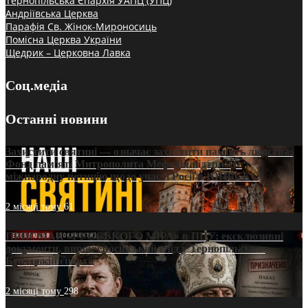
Тернопільська Єпархія УАПЦ (УПЦ)
Андріївська Церква
Парафія Св. Жінок-Мироносиць
Помісна Церква України
Щедрик – Церковна Лавка
Соц.медіа
Останні новини
Захистити святині — означає захистити пам’ять людства:
Фонд пам’яті Митрополита Мефодія підтримує
міжнародну петицію щодо участі Росії в ЮНЕСКО
2 місяці тому
61
ПРИСМАК «РУССЬКОГО МІРА» в ПЦУ: ексклюзивні
документи, вирок і російський слід у Тернопільсько-
Бучацькій єпархії
2 місяці тому
298