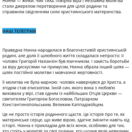
Нонни — жінки, чия тиха, покірна віра і незламна молитва
стали джерелом перетворення для цілої родини та
справжнім свідченням сили християнського материнства.
НАШ ТЕЛЕГРАМ
Праведна Нонна народилася в благочестивій християнській
родині, але доля її шлюбного життя складалася непросто: її
чоловік Григорій Назіанзін був язичником. І замість боротьби
за віру дискусіями чи примусом, Нонна обрала інший шлях —
шлях постійної молитви і мовчазної жертовності.
Її молитва не була марною: чоловік навернувся до Христа, а
згодом став єпископом. Їхній син, якого вона з любов’ю
виховала у вірі, став одним із найбільших Отців Церкви —
святителем Григорієм Богословом, Патріархом
Константинопольським, Великим Каппадокійцем.
Це не просто історія родинного щастя. Це історія про те, як
материнське серце, що живе вірою, здатне змінити навіть хід
історії. Нонна є прикладом для всіх жінок, особливо для тих,
хто стоїть у молитві за свої родини, хто щодня веде невидиму