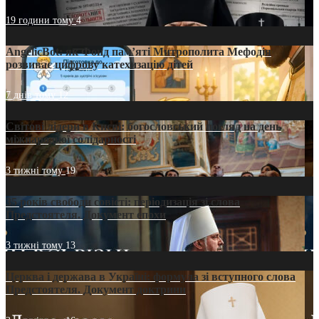
19 години тому
4
AngelicBot: як Фонд пам’яті Митрополита Мефодія
розвиває цифрову катехизацію дітей
7 днів тому
12
Світові лідери в Києві: богословський погляд на день
міжнародної солідарності
3 тижні тому
19
35 років свободи совісті: періодизація зі слова
Предстоятеля. Документ епохи
3 тижні тому
13
Церква і держава в Україні: формула зі вступного слова
Предстоятеля. Документ доктрини