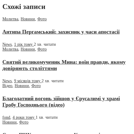
Схожі записи
Молитва
,
Новини
,
Фото
Антипа Пергамський: захисник у часи апостасії
News
,
1 рік тому
2 хв.
читати
Молитва
,
Новини
,
Фото
Святий великомученик Мина: воїн правди, якому
довіряють століттями
News
,
9 місяців тому
2 хв.
читати
Відео
,
Новини
,
Фото
Благодатний вогонь зійшов у Єрусалимі у храмі
Гробу Господнього (відео)
fond
,
4 роки тому
1 хв.
читати
Новини
,
Фото