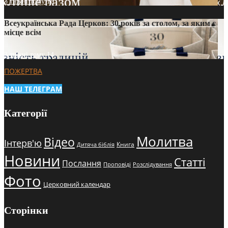
3 тижні тому
16
Всеукраїнська Рада Церков: 30 років за столом, за яким є
місце всім
3 тижні тому
14
ПОЖЕРТВА
НАШ ТЕЛЕГРАМ
Категорії
Молитва
Відео
Інтерв'ю
Книга
Дитяча біблія
Новини
Статті
Послання
Проповіді
Розслідування
Фото
Церковний календар
Сторінки