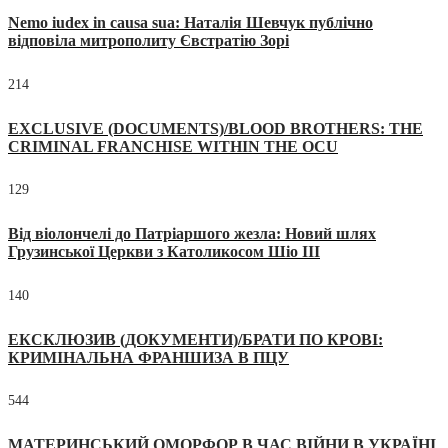
Nemo iudex in causa sua: Наталія Шевчук публічно
відповіла митрополиту Євстратію Зорі
214
EXCLUSIVE (DOCUMENTS)/BLOOD BROTHERS: THE
CRIMINAL FRANCHISE WITHIN THE OCU
129
Від віолончелі до Патріаршого жезла: Новий шлях
Грузинської Церкви з Католикосом Шіо III
140
ЕКСКЛЮЗИВ (ДОКУМЕНТИ)/БРАТИ ПО КРОВІ:
КРИМІНАЛЬНА ФРАНШИЗА В ПЦУ
544
МАТЕРИНСЬКИЙ ОМОРФОР В ЧАС ВІЙНИ В УКРАЇНІ