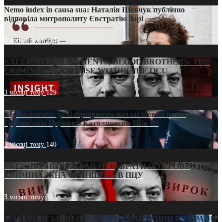
Nemo iudex in causa sua: Наталія Шевчук публічно
відповіла митрополиту Євстратію Зорі
3 місяці тому
214
EXCLUSIVE (DOCUMENTS)/BLOOD BROTHERS: THE
CRIMINAL FRANCHISE WITHIN THE OCU
3 місяці тому
129
Від віолончелі до Патріаршого жезла: Новий шлях
Грузинської Церкви з Католикосом Шіо III
3 місяці тому
140
ЕКСКЛЮЗИВ (ДОКУМЕНТИ)/БРАТИ ПО КРОВІ:
КРИМІНАЛЬНА ФРАНШИЗА В ПЦУ
3 місяці тому
544
МАТЕРИНСЬКИЙ ОМОРФОР В ЧАС ВІЙНИ В УКРАЇНІ