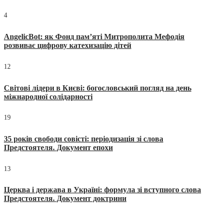
4
AngelicBot: як Фонд пам’яті Митрополита Мефодія
розвиває цифрову катехизацію дітей
12
Світові лідери в Києві: богословський погляд на день
міжнародної солідарності
19
35 років свободи совісті: періодизація зі слова
Предстоятеля. Документ епохи
13
Церква і держава в Україні: формула зі вступного слова
Предстоятеля. Документ доктрини