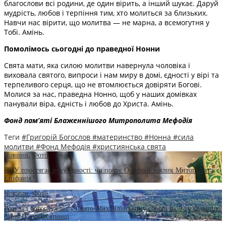
благослови всі родини, де один вірить, а інший шукає. Даруй
мудрість, любов і терпіння тим, хто молиться за близьких.
Навчи нас вірити, що молитва — не марна, а всемогутня у
Тобі. Амінь.
Помолімось сьогодні до праведної Нонни
Свята мати, яка силою молитви навернула чоловіка і
виховала святого, випроси і нам миру в домі, єдності у вірі та
терпеливого серця, що не втомлюється довіряти Богові.
Молися за нас, праведна Нонно, щоб у наших домівках
панували віра, єдність і любов до Христа. Амінь.
Фонд пам’яті Блаженнішого Митрополита Мефоді
я
Теги
#Григорій Богослов
#материнство
#Нонна
#сила
молитви
#Фонд Мефодія
#християнська свята
Новини
,
Фото
ПЦУ простягає руку єдності: чи почує Онуфрій заклик Митополита
Епіфанія?
Новини
,
Фото
Розклад богослужінь у Свято-Михайлівському соборі на 9-ту седмицю
після П’ятидесятниці