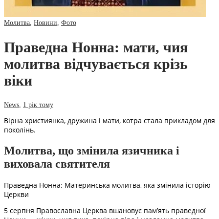
Молитва
,
Новини
,
Фото
Праведна Нонна: мати, чия
молитва відчувається крізь
віки
News
,
1 рік тому
Вірна християнка, дружина і мати, котра стала прикладом для
поколінь.
Молитва, що змінила язичника і
виховала святителя
Праведна Нонна: Материнська молитва, яка змінила історію
Церкви
5 серпня Православна Церква вшановує пам’ять праведної