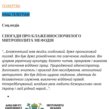
ПОЖЕРТВА
НАШ ТЕЛЕГРАМ
Соц.медіа
СПОГАДИ ПРО БЛАЖЕННОСПОЧИЛОГО
МИТРОПОЛИТА МЕФОДІЯ
“…Блаженніший мав якийсь особливий, дуже пронизливий
погляд. Він був дуже різнобічною та освіченою людиною. Він
цінував українську культуру, багато читав, працював і вимагав
від оточення відданої праці. Природжений адміністратор,
дипломат, вчитель і приклад для наслідування, непохитний
авторитет. Він був дійсно щирою людиною, здатним до
беззавітного служіння, виключно відданий правді.
Непередбачуваний, владика умів любити безкорисливо свою
Україну і свій рідний народ…”.