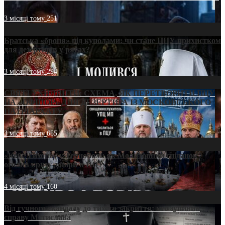
3 місяці тому
251
Братська «броня» під куполами: чи стане ПЦУ прихистком
для дезертирів у рясах?
3 місяці тому
294
СВЯТІ УХИЛЯНТИ: СХЕМА, ЯК ПЕРЕТВОРИТИ ПЦУ
НА «ОФШОР» ДЛЯ ДЕЗЕРТИРА ІЗ МОСКОВСЬКОГО
ПАТРІАРХАТУ
3 місяці тому
655
«Кейс Тихона» у Тернополі: як Молитовний сніданок
оголив кризу довіри в ПЦУ
4 місяці тому
160
Від гучного скандалу до тихого закриття: хто зупинив
справу Мстислава