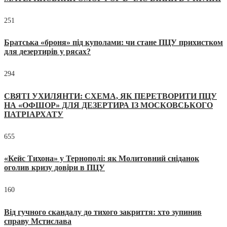
251
Братська «броня» під куполами: чи стане ПЦУ прихистком
для дезертирів у рясах?
294
СВЯТІ УХИЛЯНТИ: СХЕМА, ЯК ПЕРЕТВОРИТИ ПЦУ
НА «ОФШОР» ДЛЯ ДЕЗЕРТИРА ІЗ МОСКОВСЬКОГО
ПАТРІАРХАТУ
655
«Кейс Тихона» у Тернополі: як Молитовний сніданок
оголив кризу довіри в ПЦУ
160
Від гучного скандалу до тихого закриття: хто зупинив
справу Мстислава