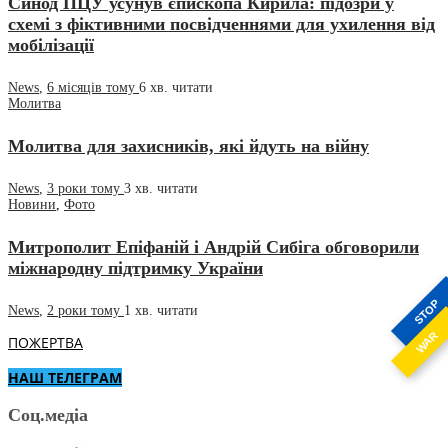
Синод ПЦУ усунув єпископа Кирила: підозри у
схемі з фіктивними посвідченнями для ухилення від
мобілізації
News
,
6 місяців тому
6 хв.
читати
Молитва
Молитва для захисників, які йдуть на війну
News
,
3 роки тому
3 хв.
читати
Новини
,
Фото
Митрополит Епіфаній і Андрій Сибіга обговорили
міжнародну підтримку України
STOP
News
,
2 роки тому
1 хв.
читати
WAR
ПОЖЕРТВА
НАШ ТЕЛЕГРАМ
Соц.медіа