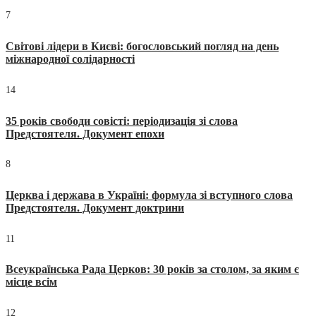
7
Світові лідери в Києві: богословський погляд на день
міжнародної солідарності
14
35 років свободи совісті: періодизація зі слова
Предстоятеля. Документ епохи
8
Церква і держава в Україні: формула зі вступного слова
Предстоятеля. Документ доктрини
11
Всеукраїнська Рада Церков: 30 років за столом, за яким є
місце всім
12