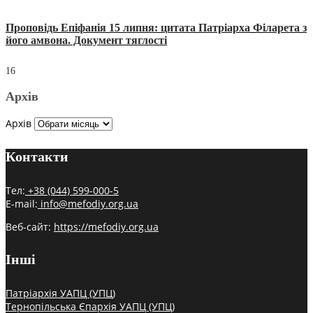
Проповідь Епіфанія 15 липня: цитата Патріарха Філарета з
його амвона. Документ тяглості
16
Архів
Архів
Контакти
Тел:
+38 (044) 599-000-5
E-mail:
info@mefodiy.org.ua
Веб-сайт:
https://mefodiy.org.ua
Інші
Патріархія УАПЦ (УПЦ)
Тернопільська Єпархія УАПЦ (УПЦ)