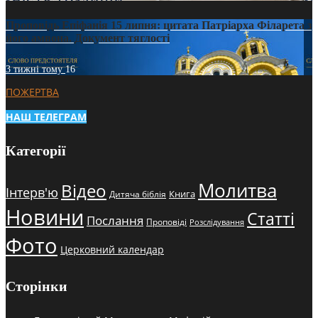
Проповідь Епіфанія 15 липня: цитата Патріарха Філарета з
його амвона. Документ тяглості
3 тижні тому
16
ПОЖЕРТВА
НАШ ТЕЛЕГРАМ
Категорії
Молитва
Відео
Інтерв'ю
Книга
Дитяча біблія
Новини
Статті
Послання
Проповіді
Розслідування
Фото
Церковний календар
Сторінки