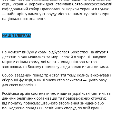
серці України. Ворожий дрон атакував Свято-Воскресенський
кафедральний собор Православної Церкви України в Сумах
— найстарішу кам’яну споруду міста та пам’ятку архітектури
національного значення.
НАШ ТЕЛЕГРАМ
На момент вибуху у храмі відбувалася Божественна літургія.
Десятки вірян молилися за мир і спокій в Україні. Завдяки
міцним стінам храму, які мають понад півтора метра
завтовшки, та Божому промислу люди залишилися живими.
Собор, зведений понад три століття тому, колись виконував і
оборонні функції, а нині знову став захистом — цього разу
для своїх парафіян.
Російська армія систематично нищить українські святині: за
даними релігійних організацій та правозахисних структур,
від початку повномасштабного вторгнення знищено або
пошкоджено понад 600 релігійних споруд по всій країні.