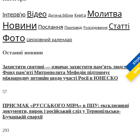
Молитва
Відео
Інтерв'ю
Книга
Дитяча біблія
Новини
Статті
Послання
Проповіді
Розслідування
Фото
Церковний календар
Останні новини
STO
Захистити святині — означає захистити пам’ять людства:
WA
Фонд пам’яті Митрополита Мефодія підтримує
міжнародну петицію щодо участі Росії в ЮНЕСКО
57
ПРИСМАК «РУССЬКОГО МІРА» в ПЦУ: ексклюзивні
документи, вирок і російський слід у Тернопільсько-
Бучацькій єпархії
293