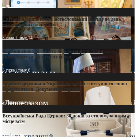
4 дні тому
7
Світові лідери в Києві: богословський погляд на день
міжнародної солідарності
3 тижні тому
14
35 років свободи совісті: періодизація зі слова
Предстоятеля. Документ епохи
3 тижні тому
8
Церква і держава в Україні: формула зі вступного слова
Предстоятеля. Документ доктрини
3 тижні тому
11
Всеукраїнська Рада Церков: 30 років за столом, за яким є
місце всім
3 тижні тому
12