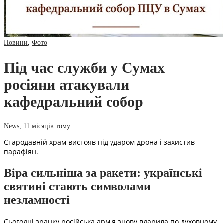
Новини
,
Фото
Під час служби у Сумах
росіяни атакували
кафедральний собор
News
,
11 місяців тому
Стародавній храм вистояв під ударом дрона і захистив
парафіян.
Віра сильніша за ракети: українські
святині стають символами
незламності
Сьогодні зранку російська армія знову вдарила по духовному