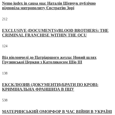
Nemo iudex in causa sua: Наталія Шевчук публічно
відповіла митрополиту Євстратію Зорі
212
EXCLUSIVE (DOCUMENTS)/BLOOD BROTHERS: THE
CRIMINAL FRANCHISE WITHIN THE OCU
124
Від віолончелі до Патріаршого жезла: Новий шлях
Грузинської Церкви з Католикосом Шіо III
138
ЕКСКЛЮЗИВ (ДОКУМЕНТИ)/БРАТИ ПО КРОВІ:
КРИМІНАЛЬНА ФРАНШИЗА В ПЦУ
538
МАТЕРИНСЬКИЙ ОМОРФОР В ЧАС ВІЙНИ В УКРАЇНІ