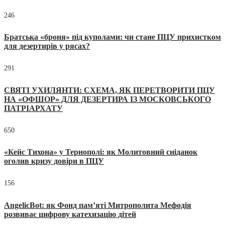
246
Братська «броня» під куполами: чи стане ПЦУ прихистком
для дезертирів у рясах?
291
СВЯТІ УХИЛЯНТИ: СХЕМА, ЯК ПЕРЕТВОРИТИ ПЦУ
НА «ОФШОР» ДЛЯ ДЕЗЕРТИРА ІЗ МОСКОВСЬКОГО
ПАТРІАРХАТУ
650
«Кейс Тихона» у Тернополі: як Молитовний сніданок
оголив кризу довіри в ПЦУ
156
AngelicBot: як Фонд пам’яті Митрополита Мефодія
розвиває цифрову катехизацію дітей