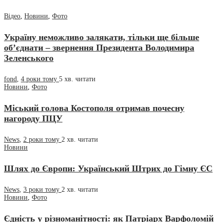
Відео
,
Новини
,
Фото
Україну неможливо залякати, тільки ще більше
об’єднати – звернення Президента Володимира
Зеленського
fond
,
4 роки тому
5 хв.
читати
Новини
,
Фото
Міський голова Костополя отримав почесну
нагороду ПЦУ
News
,
2 роки тому
2 хв.
читати
Новини
Шлях до Європи: Український Штрих до Гімну ЄС
News
,
3 роки тому
2 хв.
читати
Новини
,
Фото
Єдність у різноманітності: як Патріарх Варфоломій