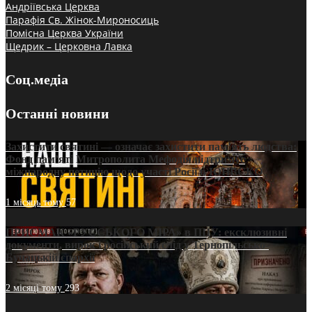
Андріївська Церква
Парафія Св. Жінок-Мироносиць
Помісна Церква України
Щедрик – Церковна Лавка
Соц.медіа
Останні новини
Захистити святині — означає захистити пам’ять людства:
Фонд пам’яті Митрополита Мефодія підтримує
міжнародну петицію щодо участі Росії в ЮНЕСКО
1 місяць тому
57
ПРИСМАК «РУССЬКОГО МІРА» в ПЦУ: ексклюзивні
документи, вирок і російський слід у Тернопільсько-
Бучацькій єпархії
2 місяці тому
293