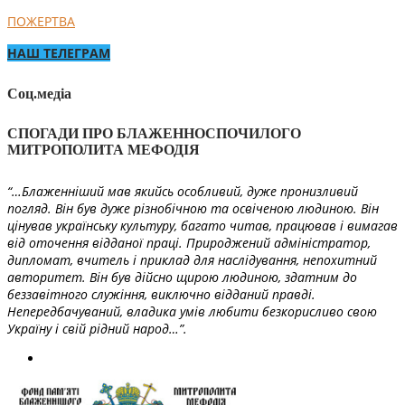
ПОЖЕРТВА
НАШ ТЕЛЕГРАМ
Соц.медіа
СПОГАДИ ПРО БЛАЖЕННОСПОЧИЛОГО
МИТРОПОЛИТА МЕФОДІЯ
“…Блаженніший мав якийсь особливий, дуже пронизливий
погляд. Він був дуже різнобічною та освіченою людиною. Він
цінував українську культуру, багато читав, працював і вимагав
від оточення відданої праці. Природжений адміністратор,
дипломат, вчитель і приклад для наслідування, непохитний
авторитет. Він був дійсно щирою людиною, здатним до
беззавітного служіння, виключно відданий правді.
Непередбачуваний, владика умів любити безкорисливо свою
Україну і свій рідний народ…”.