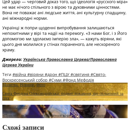
Цей удар — черговий доказ того, що ідеологія «русского міра»
не має нічого спільного з вірою та духовними цінностями.
Вона не поважає ані людське життя, ані культурну спадщину,
ані міжнародні норми.
Українці ж попри щоденні випробування залишаються
непохитними у вірі та надії на перемогу. «З нами Бог, і з Його
допомогою ми здолаємо імперію зла», — кажуть віряни, які
цього дня молилися у стінах пораненого, але нескореного
храму.
Джерело:
Українська Православна Церква/Православна
Церква України
Теги
#війна
#віряни
#дрон
#ПЦУ
#святиня
#Свято-
Воскресенський собор
#Суми
#Фонд Мефодія
Молитва
,
Новини
,
Фото
Свята Феодора Олександрійська: подвиг покаяння, що сильніший за
гріх
Новини
,
Фото
«Приснопам’ятний» як свідчення вічності любові та молитви
Схожі записи