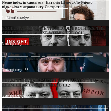
Nemo iudex in causa sua: Наталія Шевчук публічно
відповіла митрополиту Євстратію Зорі
3 місяці тому
212
EXCLUSIVE (DOCUMENTS)/BLOOD BROTHERS: THE
CRIMINAL FRANCHISE WITHIN THE OCU
3 місяці тому
124
Від віолончелі до Патріаршого жезла: Новий шлях
Грузинської Церкви з Католикосом Шіо III
3 місяці тому
138
ЕКСКЛЮЗИВ (ДОКУМЕНТИ)/БРАТИ ПО КРОВІ:
КРИМІНАЛЬНА ФРАНШИЗА В ПЦУ
3 місяці тому
538
МАТЕРИНСЬКИЙ ОМОРФОР В ЧАС ВІЙНИ В УКРАЇНІ