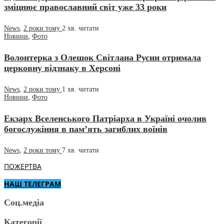
зміцнює православний світ уже 33 роки
News
,
2 роки тому
2 хв.
читати
Новини
,
Фото
Волонтерка з Олешок Світлана Русин отримала
церковну відзнаку в Херсоні
News
,
2 роки тому
1 хв.
читати
Новини
,
Фото
Екзарх Вселенського Патріарха в Україні очолив
богослужіння в пам’ять загиблих воїнів
News
,
2 роки тому
7 хв.
читати
ПОЖЕРТВА
НАШ ТЕЛЕГРАМ
Соц.медіа
Категорії