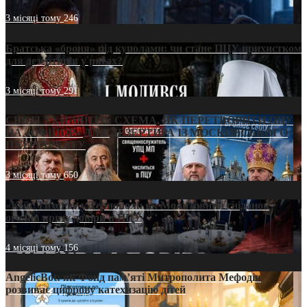
3 місяці тому
246
Братська «броня» під куполами: чи стане ПЦУ прихистком
для дезертирів у рясах?
3 місяці тому
291
СВЯТІ УХИЛЯНТИ: СХЕМА, ЯК ПЕРЕТВОРИТИ ПЦУ
НА «ОФШОР» ДЛЯ ДЕЗЕРТИРА ІЗ МОСКОВСЬКОГО
ПАТРІАРХАТУ
3 місяці тому
650
«Кейс Тихона» у Тернополі: як Молитовний сніданок
оголив кризу довіри в ПЦУ
4 місяці тому
156
AngelicBot: як Фонд пам’яті Митрополита Мефодія
розвиває цифрову катехизацію дітей