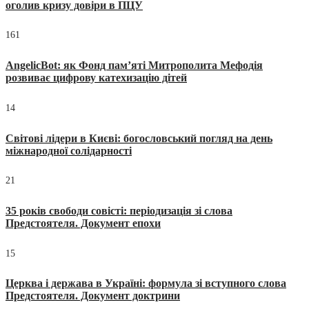
оголив кризу довіри в ПЦУ
161
AngelicBot: як Фонд пам’яті Митрополита Мефодія
розвиває цифрову катехизацію дітей
14
Світові лідери в Києві: богословський погляд на день
міжнародної солідарності
21
35 років свободи совісті: періодизація зі слова
Предстоятеля. Документ епохи
15
Церква і держава в Україні: формула зі вступного слова
Предстоятеля. Документ доктрини