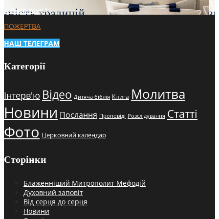
4 тижні тому
15
ПОЖЕРТВА
НАШ ТЕЛЕГРАМ
Категорії
Молитва
Відео
Інтерв'ю
Книга
Дитяча біблія
Новини
Статті
Послання
Проповіді
Розслідування
Фото
Церковний календар
Сторінки
Блаженніший Митрополит Мефодій
Духовний заповіт
Від серця до серця
Новини