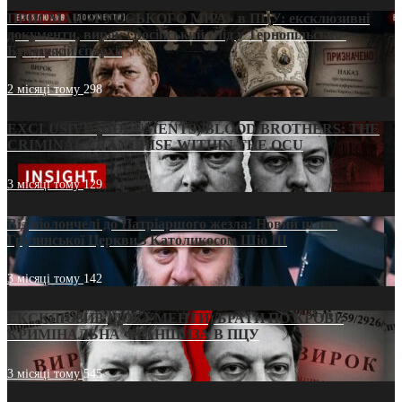
ПРИСМАК «РУССЬКОГО МІРА» в ПЦУ: ексклюзивні
документи, вирок і російський слід у Тернопільсько-
Бучацькій єпархії
2 місяці тому
298
EXCLUSIVE (DOCUMENTS)/BLOOD BROTHERS: THE
CRIMINAL FRANCHISE WITHIN THE OCU
3 місяці тому
129
Від віолончелі до Патріаршого жезла: Новий шлях
Грузинської Церкви з Католикосом Шіо III
3 місяці тому
142
ЕКСКЛЮЗИВ (ДОКУМЕНТИ)/БРАТИ ПО КРОВІ:
КРИМІНАЛЬНА ФРАНШИЗА В ПЦУ
3 місяці тому
545