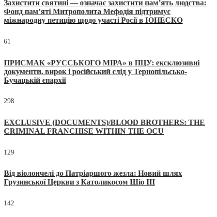
Захистити святині — означає захистити пам’ять людства:
Фонд пам’яті Митрополита Мефодія підтримує
міжнародну петицію щодо участі Росії в ЮНЕСКО
61
ПРИСМАК «РУССЬКОГО МІРА» в ПЦУ: ексклюзивні
документи, вирок і російський слід у Тернопільсько-
Бучацькій єпархії
298
EXCLUSIVE (DOCUMENTS)/BLOOD BROTHERS: THE
CRIMINAL FRANCHISE WITHIN THE OCU
129
Від віолончелі до Патріаршого жезла: Новий шлях
Грузинської Церкви з Католикосом Шіо III
142