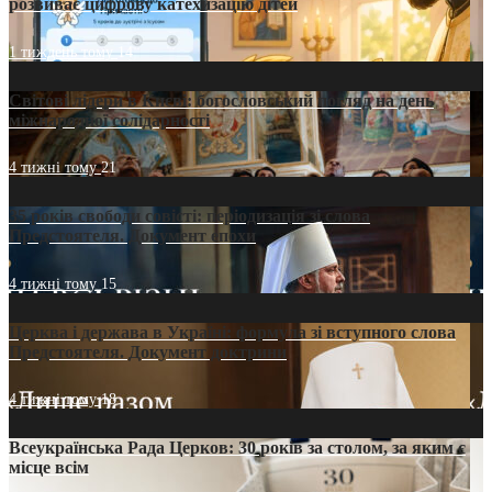
розвиває цифрову катехизацію дітей
1 тиждень тому
14
Світові лідери в Києві: богословський погляд на день
міжнародної солідарності
4 тижні тому
21
35 років свободи совісті: періодизація зі слова
Предстоятеля. Документ епохи
4 тижні тому
15
Церква і держава в Україні: формула зі вступного слова
Предстоятеля. Документ доктрини
4 тижні тому
18
Всеукраїнська Рада Церков: 30 років за столом, за яким є
місце всім