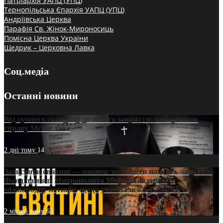
Патріархія УАПЦ (УПЦ)
Тернопільська Єпархія УАПЦ (УПЦ)
Андріївська Церква
Парафія Св. Жінок-Мироносиць
Помісна Церква України
Щедрик – Церковна Лавка
Соц.медіа
Останні новини
Від гучного скандалу до тихого закриття: хто зупинив
справу Мстислава
2 дні тому
14
Захистити святині — означає захистити пам’ять людства:
Фонд пам’яті Митрополита Мефодія підтримує
міжнародну петицію щодо участі Росії в ЮНЕСКО
2 місяці тому
61