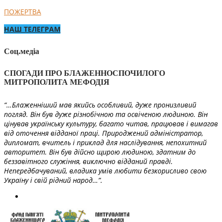
ПОЖЕРТВА
НАШ ТЕЛЕГРАМ
Соц.медіа
СПОГАДИ ПРО БЛАЖЕННОСПОЧИЛОГО
МИТРОПОЛИТА МЕФОДІЯ
“…Блаженніший мав якийсь особливий, дуже пронизливий
погляд. Він був дуже різнобічною та освіченою людиною. Він
цінував українську культуру, багато читав, працював і вимагав
від оточення відданої праці. Природжений адміністратор,
дипломат, вчитель і приклад для наслідування, непохитний
авторитет. Він був дійсно щирою людиною, здатним до
беззавітного служіння, виключно відданий правді.
Непередбачуваний, владика умів любити безкорисливо свою
Україну і свій рідний народ…”.