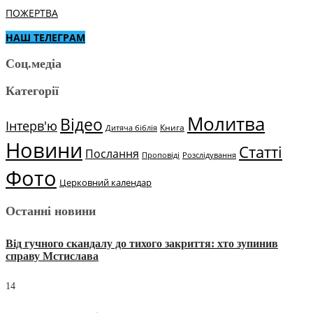
ПОЖЕРТВА
НАШ ТЕЛЕГРАМ
Соц.медіа
Категорії
Молитва
Відео
Інтерв'ю
Книга
Дитяча біблія
Новини
Статті
Послання
Проповіді
Розслідування
Фото
Церковний календар
Останні новини
Від гучного скандалу до тихого закриття: хто зупинив
справу Мстислава
14