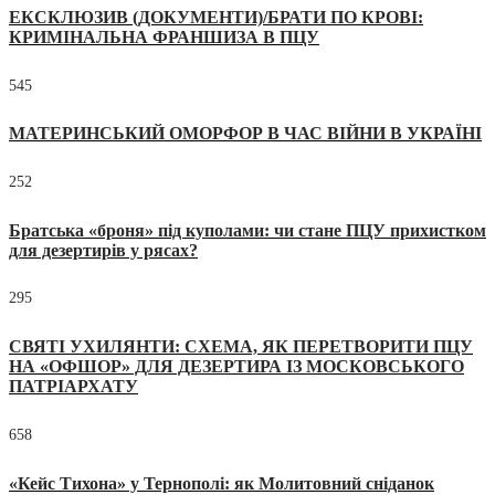
ЕКСКЛЮЗИВ (ДОКУМЕНТИ)/БРАТИ ПО КРОВІ:
КРИМІНАЛЬНА ФРАНШИЗА В ПЦУ
545
МАТЕРИНСЬКИЙ ОМОРФОР В ЧАС ВІЙНИ В УКРАЇНІ
252
Братська «броня» під куполами: чи стане ПЦУ прихистком
для дезертирів у рясах?
295
СВЯТІ УХИЛЯНТИ: СХЕМА, ЯК ПЕРЕТВОРИТИ ПЦУ
НА «ОФШОР» ДЛЯ ДЕЗЕРТИРА ІЗ МОСКОВСЬКОГО
ПАТРІАРХАТУ
658
«Кейс Тихона» у Тернополі: як Молитовний сніданок