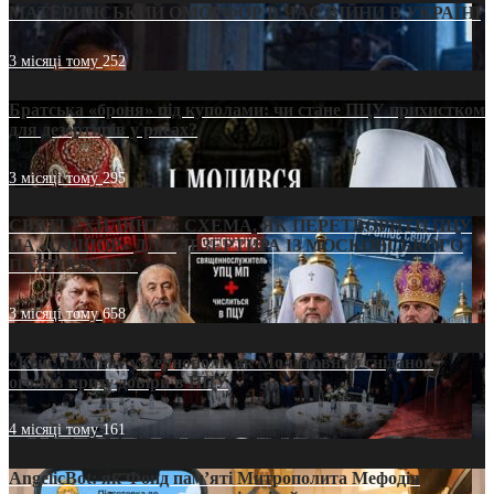
МАТЕРИНСЬКИЙ ОМОРФОР В ЧАС ВІЙНИ В УКРАЇНІ
3 місяці тому
252
Братська «броня» під куполами: чи стане ПЦУ прихистком
для дезертирів у рясах?
3 місяці тому
295
СВЯТІ УХИЛЯНТИ: СХЕМА, ЯК ПЕРЕТВОРИТИ ПЦУ
НА «ОФШОР» ДЛЯ ДЕЗЕРТИРА ІЗ МОСКОВСЬКОГО
ПАТРІАРХАТУ
3 місяці тому
658
«Кейс Тихона» у Тернополі: як Молитовний сніданок
оголив кризу довіри в ПЦУ
4 місяці тому
161
AngelicBot: як Фонд пам’яті Митрополита Мефодія