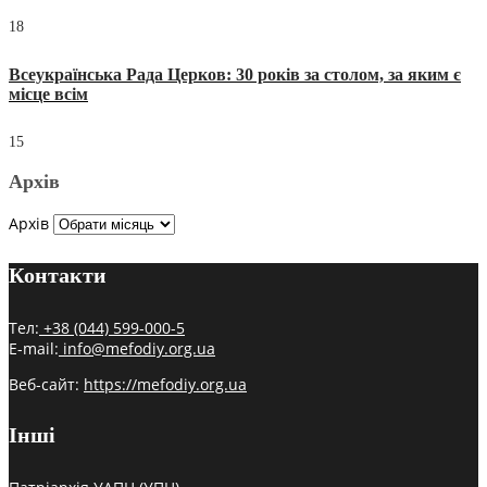
18
Всеукраїнська Рада Церков: 30 років за столом, за яким є
місце всім
15
Архів
Архів
Контакти
Тел:
+38 (044) 599-000-5
E-mail:
info@mefodiy.org.ua
Веб-сайт:
https://mefodiy.org.ua
Інші