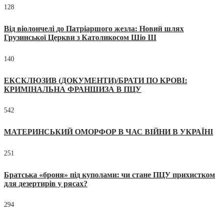
128
Від віолончелі до Патріаршого жезла: Новий шлях
Грузинської Церкви з Католикосом Шіо III
140
ЕКСКЛЮЗИВ (ДОКУМЕНТИ)/БРАТИ ПО КРОВІ:
КРИМІНАЛЬНА ФРАНШИЗА В ПЦУ
542
МАТЕРИНСЬКИЙ ОМОРФОР В ЧАС ВІЙНИ В УКРАЇНІ
251
Братська «броня» під куполами: чи стане ПЦУ прихистком
для дезертирів у рясах?
294