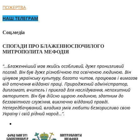
ПОЖЕРТВА
НАШ ТЕЛЕГРАМ
Соц.медіа
СПОГАДИ ПРО БЛАЖЕННОСПОЧИЛОГО
МИТРОПОЛИТА МЕФОДІЯ
“…Блаженніший мав якийсь особливий, дуже пронизливий
погляд. Він був дуже різнобічною та освіченою людиною. Він
цінував українську культуру, багато читав, працював і вимагав
від оточення відданої праці. Природжений адміністратор,
дипломат, вчитель і приклад для наслідування, непохитний
авторитет. Він був дійсно щирою людиною, здатним до
беззавітного служіння, виключно відданий правді.
Непередбачуваний, владика умів любити безкорисливо свою
Україну і свій рідний народ…”.