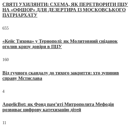
СВЯТІ УХИЛЯНТИ: СХЕМА, ЯК ПЕРЕТВОРИТИ ПЦУ
НА «ОФШОР» ДЛЯ ДЕЗЕРТИРА ІЗ МОСКОВСЬКОГО
ПАТРІАРХАТУ
655
«Кейс Тихона» у Тернополі: як Молитовний сніданок
оголив кризу довіри в ПЦУ
160
Від гучного скандалу до тихого закриття: хто зупинив
справу Мстислава
4
AngelicBot: як Фонд пам’яті Митрополита Мефодія
розвиває цифрову катехизацію дітей
11