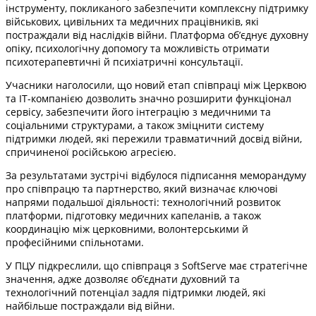
інструменту, покликаного забезпечити комплексну підтримку
військових, цивільних та медичних працівників, які
постраждали від наслідків війни. Платформа об’єднує духовну
опіку, психологічну допомогу та можливість отримати
психотерапевтичні й психіатричні консультації.
Учасники наголосили, що новий етап співпраці між Церквою
та ІТ-компанією дозволить значно розширити функціонал
сервісу, забезпечити його інтеграцію з медичними та
соціальними структурами, а також зміцнити систему
підтримки людей, які пережили травматичний досвід війни,
спричиненої російською агресією.
За результатами зустрічі відбулося підписання меморандуму
про співпрацю та партнерство, який визначає ключові
напрями подальшої діяльності: технологічний розвиток
платформи, підготовку медичних капеланів, а також
координацію між церковними, волонтерськими й
професійними спільнотами.
У ПЦУ підкреслили, що співпраця з SoftServe має стратегічне
значення, адже дозволяє об’єднати духовний та
технологічний потенціал задля підтримки людей, які
найбільше постраждали від війни.