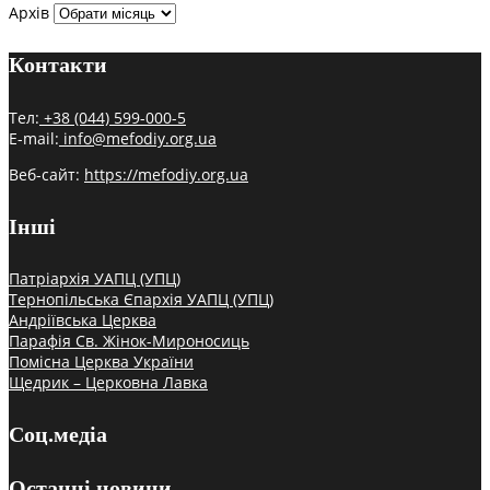
Архів
Контакти
Тел:
+38 (044) 599-000-5
E-mail:
info@mefodiy.org.ua
Веб-сайт:
https://mefodiy.org.ua
Інші
Патріархія УАПЦ (УПЦ)
Тернопільська Єпархія УАПЦ (УПЦ)
Андріївська Церква
Парафія Св. Жінок-Мироносиць
Помісна Церква України
Щедрик – Церковна Лавка
Соц.медіа
Останні новини