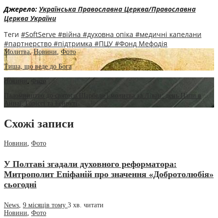
Джерело:
Українська Православна Церква/Православна
Церква України
Теги
#SoftServe
#війна
#духовна опіка
#медичні капелани
#партнерство
#підтримка
#ПЦУ
#Фонд Мефодія
Молитва
,
Новини
,
Фото
Тиша, що веде до Бога
Новини
,
Фото
Паломництво до святого Шарбеля і молитва за Ліван: день Папи в
Аннаї, Гаріссі та Бейруті
Схожі записи
Новини
,
Фото
У Полтаві згадали духовного реформатора:
Митрополит Епіфаній про значення «Добротолюбія»
сьогодні
News
,
9 місяців тому
3 хв.
читати
Новини
,
Фото