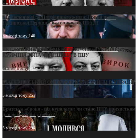
3 місяці тому
128
Від віолончелі до Патріаршого жезла: Новий шлях
Грузинської Церкви з Католикосом Шіо III
3 місяці тому
140
ЕКСКЛЮЗИВ (ДОКУМЕНТИ)/БРАТИ ПО КРОВІ:
КРИМІНАЛЬНА ФРАНШИЗА В ПЦУ
3 місяці тому
542
МАТЕРИНСЬКИЙ ОМОРФОР В ЧАС ВІЙНИ В УКРАЇНІ
3 місяці тому
251
Братська «броня» під куполами: чи стане ПЦУ прихистком
для дезертирів у рясах?
3 місяці тому
294