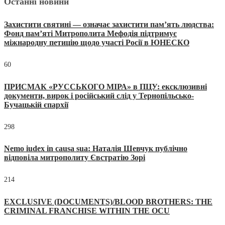
Останні новини
Захистити святині — означає захистити пам’ять людства:
Фонд пам’яті Митрополита Мефодія підтримує
міжнародну петицію щодо участі Росії в ЮНЕСКО
60
ПРИСМАК «РУССЬКОГО МІРА» в ПЦУ: ексклюзивні
документи, вирок і російський слід у Тернопільсько-
Бучацькій єпархії
298
Nemo iudex in causa sua: Наталія Шевчук публічно
відповіла митрополиту Євстратію Зорі
214
EXCLUSIVE (DOCUMENTS)/BLOOD BROTHERS: THE
CRIMINAL FRANCHISE WITHIN THE OCU