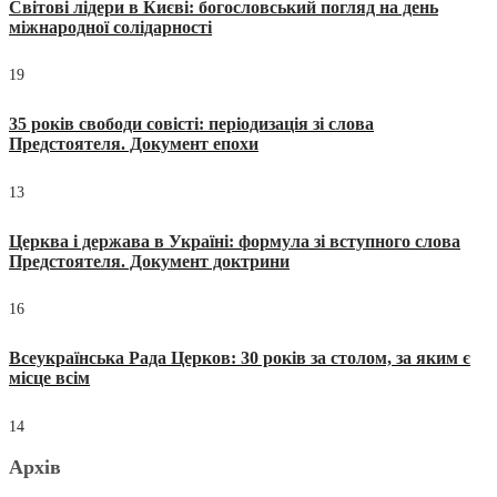
Світові лідери в Києві: богословський погляд на день
міжнародної солідарності
19
35 років свободи совісті: періодизація зі слова
Предстоятеля. Документ епохи
13
Церква і держава в Україні: формула зі вступного слова
Предстоятеля. Документ доктрини
16
Всеукраїнська Рада Церков: 30 років за столом, за яким є
місце всім
14
Архів