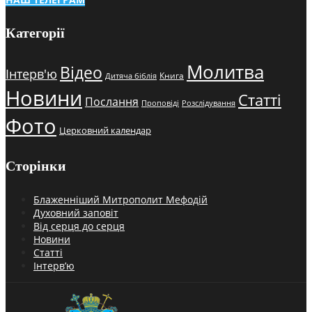
Категорії
Молитва
Відео
Інтерв'ю
Книга
Дитяча біблія
Новини
Статті
Послання
Проповіді
Розслідування
Фото
Церковний календар
Сторінки
Блаженніший Митрополит Мефодій
Духовний заповіт
Від серця до серця
Новини
Статті
Інтерв’ю