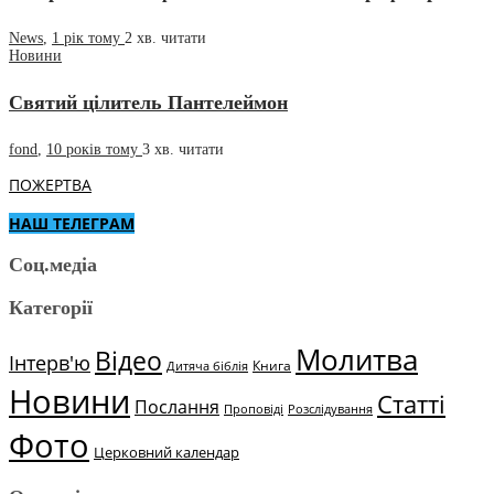
News
,
1 рік тому
2 хв.
читати
Новини
Святий цілитель Пантелеймон
fond
,
10 років тому
3 хв.
читати
ПОЖЕРТВА
НАШ ТЕЛЕГРАМ
Соц.медіа
Категорії
Молитва
Відео
Інтерв'ю
Книга
Дитяча біблія
Новини
Статті
Послання
Проповіді
Розслідування
Фото
Церковний календар