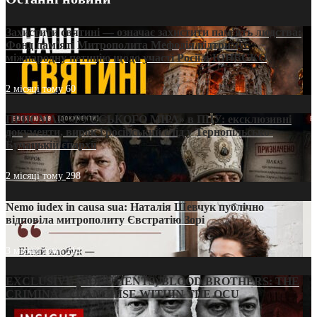
Захистити святині — означає захистити пам’ять людства:
Фонд пам’яті Митрополита Мефодія підтримує
міжнародну петицію щодо участі Росії в ЮНЕСКО
2 місяці тому
60
ПРИСМАК «РУССЬКОГО МІРА» в ПЦУ: ексклюзивні
документи, вирок і російський слід у Тернопільсько-
Бучацькій єпархії
2 місяці тому
298
Nemo iudex in causa sua: Наталія Шевчук публічно
відповіла митрополиту Євстратію Зорі
3 місяці тому
214
EXCLUSIVE (DOCUMENTS)/BLOOD BROTHERS: THE
CRIMINAL FRANCHISE WITHIN THE OCU