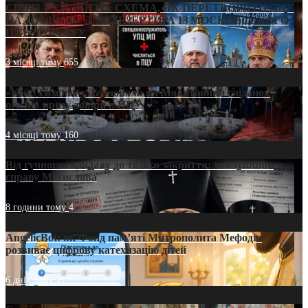
СВЯТІ УХИЛЯНТИ: СХЕМА, ЯК ПЕРЕТВОРИТИ ПЦУ
НА «ОФШОР» ДЛЯ ДЕЗЕРТИРА ІЗ МОСКОВСЬКОГО
ПАТРІАРХАТУ
3 місяці тому
655
«Кейс Тихона» у Тернополі: як Молитовний сніданок
оголив кризу довіри в ПЦУ
4 місяці тому
160
Від гучного скандалу до тихого закриття: хто зупинив
справу Мстислава
8 години тому
4
AngelicBot: як Фонд пам’яті Митрополита Мефодія
розвиває цифрову катехизацію дітей
6 днів тому
11