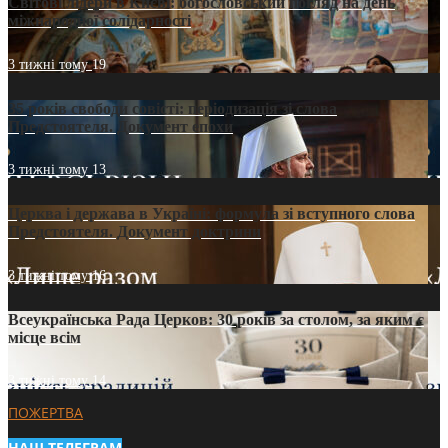
Світові лідери в Києві: богословський погляд на день
міжнародної солідарності
3 тижні тому
19
35 років свободи совісті: періодизація зі слова
Предстоятеля. Документ епохи
3 тижні тому
13
Церква і держава в Україні: формула зі вступного слова
Предстоятеля. Документ доктрини
3 тижні тому
16
Всеукраїнська Рада Церков: 30 років за столом, за яким є
місце всім
3 тижні тому
14
ПОЖЕРТВА
НАШ ТЕЛЕГРАМ