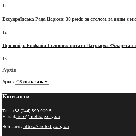
12
Всеукраїнська Рада Церков: 30 років за столом, за яким є мі
12
Проповідь Епіфанія 15 липня: цитата Патріарха Філарета з 
18
Архів
Архів
Контакти
Тел:
+38 (044) 599-000-5
E-mail:
info@mefodiy.org.ua
Веб-сайт:
https://mefodiy.org.ua