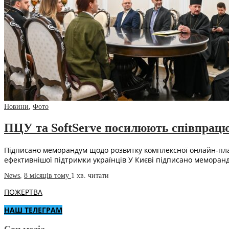
Новини
,
Фото
ПЦУ та SoftServe посилюють співпрацю 
Підписано меморандум щодо розвитку комплексної онлайн-платф
ефективнішої підтримки українців У Києві підписано меморан
News
,
8 місяців тому
1 хв.
читати
ПОЖЕРТВА
НАШ ТЕЛЕГРАМ