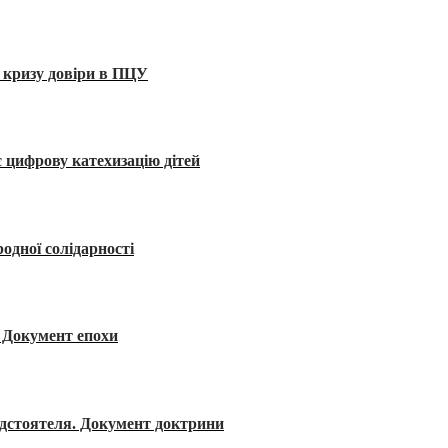
 кризу довіри в ПЦУ
 цифрову катехизацію дітей
одної солідарності
я. Документ епохи
редстоятеля. Документ доктрини