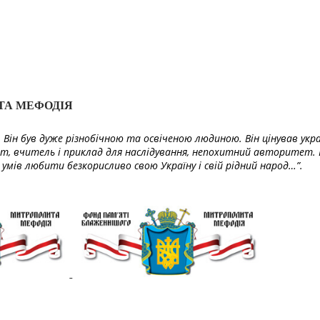
ТА МЕФОДІЯ
Він був дуже різнобічною та освіченою людиною. Він цінував укра
т, вчитель і приклад для наслідування, непохитний авторитет. 
умів любити безкорисливо свою Україну і свій рідний народ…”.