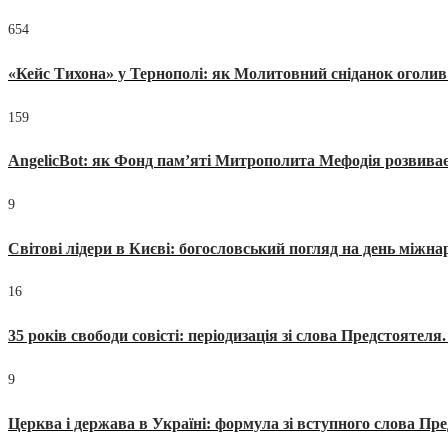
654
«Кейс Тихона» у Тернополі: як Молитовний сніданок оголив
159
AngelicBot: як Фонд пам’яті Митрополита Мефодія розвиває
9
Світові лідери в Києві: богословський погляд на день міжнар
16
35 років свободи совісті: періодизація зі слова Предстоятел
9
Церква і держава в Україні: формула зі вступного слова П