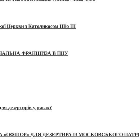
кої Церкви з Католикосом Шіо III
ІНАЛЬНА ФРАНШИЗА В ПЦУ
ля дезертирів у рясах?
А «ОФШОР» ДЛЯ ДЕЗЕРТИРА ІЗ МОСКОВСЬКОГО ПАТР