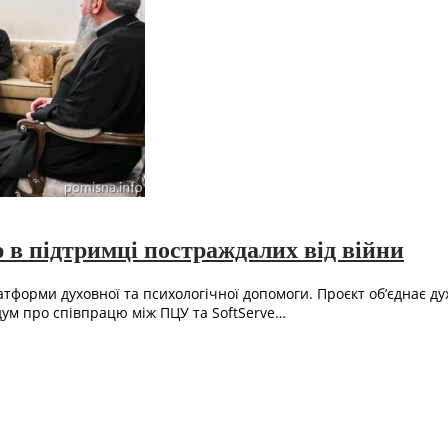
в підтримці постраждалих від війни
орми духовної та психологічної допомоги. Проєкт об’єднає духо
дум про співпрацю між ПЦУ та SoftServe…