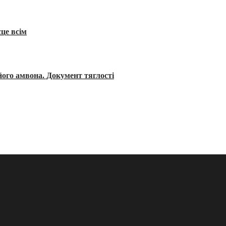
сце всім
його амвона. Документ тяглості