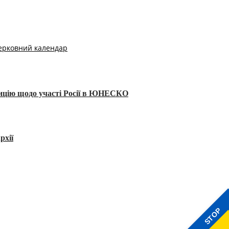
ерковний календар
тицію щодо участі Росії в ЮНЕСКО
рхії
STOP