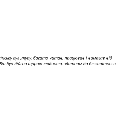
їнську культуру, багато читав, працював і вимагав від
Він був дійсно щирою людиною, здатним до беззавітного