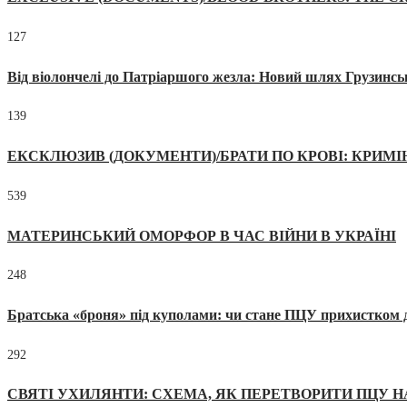
127
Від віолончелі до Патріаршого жезла: Новий шлях Грузинсь
139
ЕКСКЛЮЗИВ (ДОКУМЕНТИ)/БРАТИ ПО КРОВІ: КРИМ
539
МАТЕРИНСЬКИЙ ОМОРФОР В ЧАС ВІЙНИ В УКРАЇНІ
248
Братська «броня» під куполами: чи стане ПЦУ прихистком д
292
СВЯТІ УХИЛЯНТИ: СХЕМА, ЯК ПЕРЕТВОРИТИ ПЦУ Н