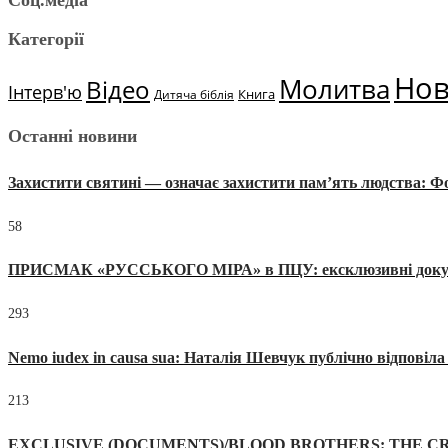
Соц.медіа
Категорії
Но
Молитва
Відео
Інтерв'ю
Книга
Дитяча біблія
Останні новини
Захистити святині — означає захистити пам’ять людства: 
58
ПРИСМАК «РУССЬКОГО МІРА» в ПЦУ: ексклюзивні документи
293
Nemo iudex in causa sua: Наталія Шевчук публічно відповіл
213
EXCLUSIVE (DOCUMENTS)/BLOOD BROTHERS: THE CR