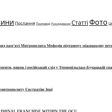
вини
Фото
Статті
Послання
Ц
Проповіді
Розслідування
Фонд пам’яті Митрополита Мефодія підтримує міжнародну пе
, вирок і російський слід у Тернопільсько-Бучацькій єпа
а митрополиту Євстратію Зорі
IMINAL FRANCHISE WITHIN THE OCU