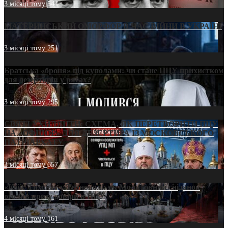
3 місяці тому
544
МАТЕРИНСЬКИЙ ОМОРФОР В ЧАС ВІЙНИ В УКРАЇНІ
3 місяці тому
251
Братська «броня» під куполами: чи стане ПЦУ прихистком
для дезертирів у рясах?
3 місяці тому
295
СВЯТІ УХИЛЯНТИ: СХЕМА, ЯК ПЕРЕТВОРИТИ ПЦУ
НА «ОФШОР» ДЛЯ ДЕЗЕРТИРА ІЗ МОСКОВСЬКОГО
ПАТРІАРХАТУ
3 місяці тому
657
«Кейс Тихона» у Тернополі: як Молитовний сніданок
оголив кризу довіри в ПЦУ
4 місяці тому
161