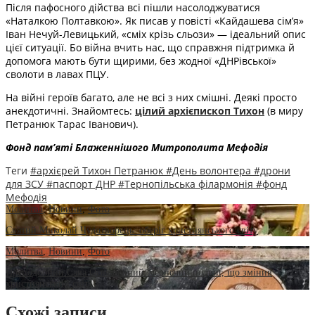
Після пафосного дійства всі пішли насолоджуватися
«Наталкою Полтавкою». Як писав у повісті «Кайдашева сім’я»
Іван Нечуй-Левицький, «сміх крізь сльози» — ідеальний опис
цієї ситуації. Бо війна вчить нас, що справжня підтримка й
допомога мають бути щирими, без жодної «ДНРівської»
сволоти в лавах ПЦУ.
На війні героїв багато, але не всі з них смішні. Деякі просто
анекдотичні. Знайомтесь:
цілий архієпископ Тихон
(в миру
Петранюк Тарас Іванович).
Фонд пам’яті Блаженнішого Митрополита Мефоді
я
Теги
#архієрей Тихон Петранюк
#День волонтера
#дрони
для ЗСУ
#паспорт ДНР
#Тернопільська філармонія
#фонд
Мефодія
Молитва
,
Новини
,
Фото
Святий Миколай Чудотворець: оберіг християнського світу
Молитва
,
Новини
,
Фото
Преподобний Сава Освященний: чернечий подвиг, що змінив
християнський світ
Схожі записи