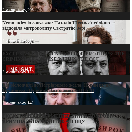
2 місяці тому
298
Nemo iudex in causa sua: Наталія Шевчук публічно
відповіла митрополиту Євстратію Зорі
3 місяці тому
215
EXCLUSIVE (DOCUMENTS)/BLOOD BROTHERS: THE
CRIMINAL FRANCHISE WITHIN THE OCU
3 місяці тому
129
Від віолончелі до Патріаршого жезла: Новий шлях
Грузинської Церкви з Католикосом Шіо III
3 місяці тому
142
ЕКСКЛЮЗИВ (ДОКУМЕНТИ)/БРАТИ ПО КРОВІ:
КРИМІНАЛЬНА ФРАНШИЗА В ПЦУ