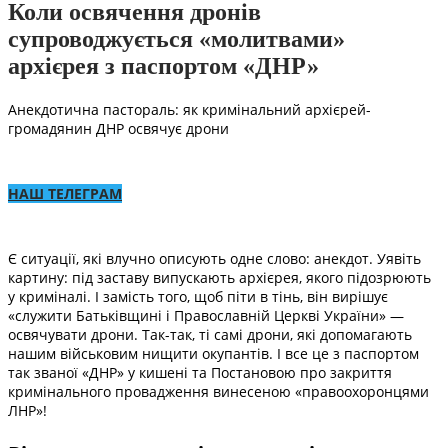
Коли освячення дронів
супроводжується «молитвами»
архієрея з паспортом «ДНР»
Анекдотична пастораль: як кримінальний архієрей-
громадянин ДНР освячує дрони
НАШ ТЕЛЕГРАМ
Є ситуації, які влучно описують одне слово: анекдот. Уявіть
картину: під заставу випускають архієрея, якого підозрюють
у криміналі. І замість того, щоб піти в тінь, він вирішує
«служити Батьківщині і Православній Церкві України» —
освячувати дрони. Так-так, ті самі дрони, які допомагають
нашим військовим нищити окупантів. І все це з паспортом
так званої «ДНР» у кишені та Постановою про закриття
кримінального провадження винесеною «правоохоронцями
ЛНР»!