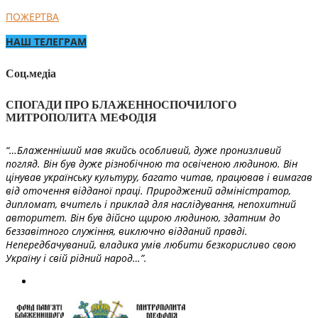
ПОЖЕРТВА
НАШ ТЕЛЕГРАМ
Соц.медіа
СПОГАДИ ПРО БЛАЖЕННОСПОЧИЛОГО
МИТРОПОЛИТА МЕФОДІЯ
“…Блаженніший мав якийсь особливий, дуже пронизливий
погляд. Він був дуже різнобічною та освіченою людиною. Він
цінував українську культуру, багато читав, працював і вимагав
від оточення відданої праці. Природжений адміністратор,
дипломат, вчитель і приклад для наслідування, непохитний
авторитет. Він був дійсно щирою людиною, здатним до
беззавітного служіння, виключно відданий правді.
Непередбачуваний, владика умів любити безкорисливо свою
Україну і свій рідний народ…”.