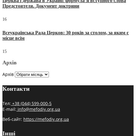
Церква і держава в Україні: формула зі вступного слова
Предстоятеля. Документ доктрини
16
Всеукраїнська Рада Церков: 30 років за столом, за яким є
місце всім
15
Архів
Архів
Контакти
Тел:
+38 (044) 599-000-5
E-mail:
info@mefodiy.org.ua
Веб-сайт:
https://mefodiy.org.ua
Інші