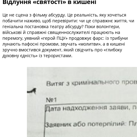
Відлуння «святості» в кишені
Це не сцена з фільму абсурду. Це реальність, яку хочеться
побачити наживо, щоб перевірити: чи це справжнє життя, чи
геніальна постановка театру абсурду? Поки волонтери,
військові й справжні священнослужителі працюють на
перемогу, уявний «герой ПЦУ» продовжує фарс: із трибуни
лунають пафосні промови, звучать «молитви», а в кишені
зручно вмостився документ, який свідчить про «глибоку
духовну єдність» із терористами.