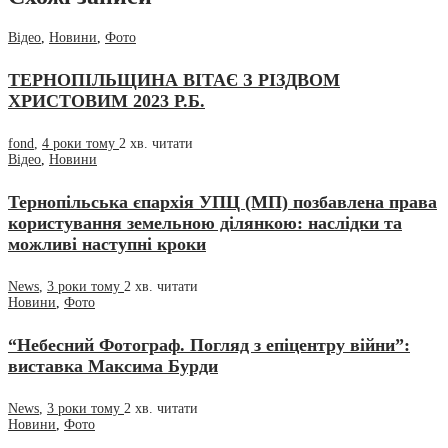
Відео
,
Новини
,
Фото
ТЕРНОПІЛЬЩИНА ВІТАЄ З РІЗДВОМ
ХРИСТОВИМ 2023 Р.Б.
fond
,
4 роки тому
2 хв.
читати
Відео
,
Новини
Тернопільська єпархія УПЦ (МП) позбавлена права
користування земельною ділянкою: наслідки та
можливі наступні кроки
News
,
3 роки тому
2 хв.
читати
Новини
,
Фото
“Небесний Фотограф. Погляд з епіцентру війни”:
виставка Максима Бурди
News
,
3 роки тому
2 хв.
читати
Новини
,
Фото