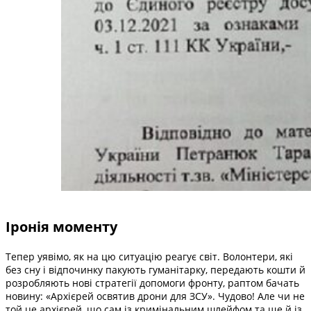
Іронія моменту
Тепер уявімо, як на цю ситуацію реагує світ. Волонтери, які
без сну і відпочинку пакують гуманітарку, передають кошти й
розробляють нові стратегії допомоги фронту, раптом бачать
новину: «Архієрей освятив дрони для ЗСУ». Чудово! Але чи не
той це архієрей, що сам із кримінальним шлейфом та ще й із