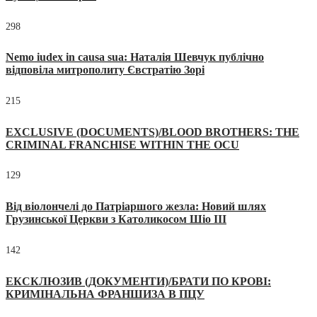
298
Nemo iudex in causa sua: Наталія Шевчук публічно
відповіла митрополиту Євстратію Зорі
215
EXCLUSIVE (DOCUMENTS)/BLOOD BROTHERS: THE
CRIMINAL FRANCHISE WITHIN THE OCU
129
Від віолончелі до Патріаршого жезла: Новий шлях
Грузинської Церкви з Католикосом Шіо III
142
ЕКСКЛЮЗИВ (ДОКУМЕНТИ)/БРАТИ ПО КРОВІ:
КРИМІНАЛЬНА ФРАНШИЗА В ПЦУ