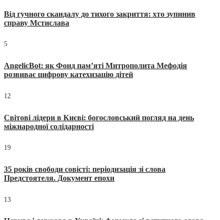
Від гучного скандалу до тихого закриття: хто зупинив
справу Мстислава
5
AngelicBot: як Фонд пам’яті Митрополита Мефодія
розвиває цифрову катехизацію дітей
12
Світові лідери в Києві: богословський погляд на день
міжнародної солідарності
19
35 років свободи совісті: періодизація зі слова
Предстоятеля. Документ епохи
13