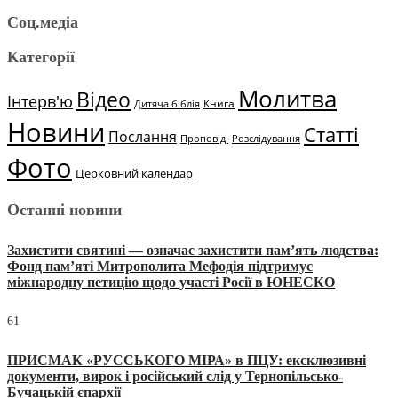
Соц.медіа
Категорії
Молитва
Відео
Інтерв'ю
Книга
Дитяча біблія
Новини
Статті
Послання
Проповіді
Розслідування
Фото
Церковний календар
Останні новини
Захистити святині — означає захистити пам’ять людства:
Фонд пам’яті Митрополита Мефодія підтримує
міжнародну петицію щодо участі Росії в ЮНЕСКО
61
ПРИСМАК «РУССЬКОГО МІРА» в ПЦУ: ексклюзивні
документи, вирок і російський слід у Тернопільсько-
Бучацькій єпархії