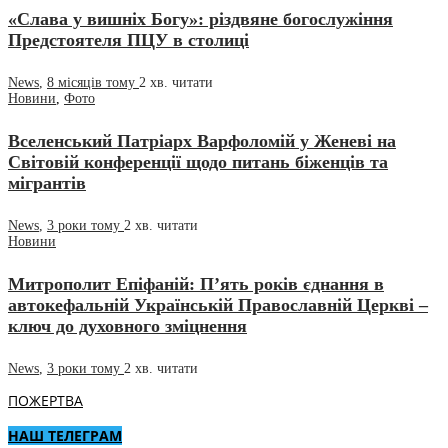
«Слава у вишніх Богу»: різдвяне богослужіння
Предстоятеля ПЦУ в столиці
News
,
8 місяців тому
2 хв.
читати
Новини
,
Фото
Вселенський Патріарх Варфоломій у Женеві на
Світовій конференції щодо питань біженців та
мігрантів
News
,
3 роки тому
2 хв.
читати
Новини
Митрополит Епіфаній: П’ять років єднання в
автокефальній Українській Православній Церкві –
ключ до духовного зміцнення
News
,
3 роки тому
2 хв.
читати
ПОЖЕРТВА
НАШ ТЕЛЕГРАМ