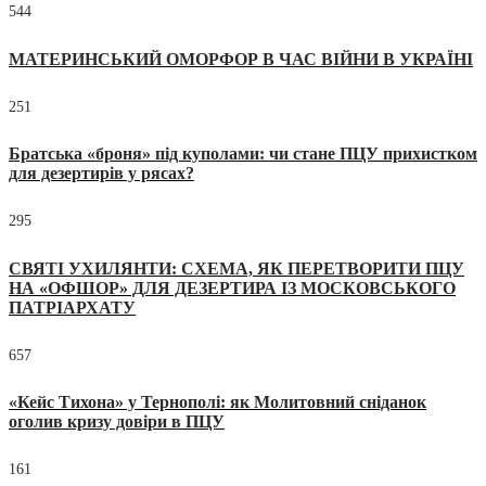
544
МАТЕРИНСЬКИЙ ОМОРФОР В ЧАС ВІЙНИ В УКРАЇНІ
251
Братська «броня» під куполами: чи стане ПЦУ прихистком
для дезертирів у рясах?
295
СВЯТІ УХИЛЯНТИ: СХЕМА, ЯК ПЕРЕТВОРИТИ ПЦУ
НА «ОФШОР» ДЛЯ ДЕЗЕРТИРА ІЗ МОСКОВСЬКОГО
ПАТРІАРХАТУ
657
«Кейс Тихона» у Тернополі: як Молитовний сніданок
оголив кризу довіри в ПЦУ
161