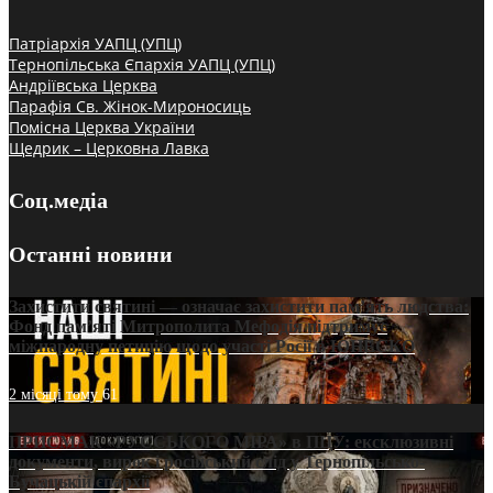
Патріархія УАПЦ (УПЦ)
Тернопільська Єпархія УАПЦ (УПЦ)
Андріївська Церква
Парафія Св. Жінок-Мироносиць
Помісна Церква України
Щедрик – Церковна Лавка
Соц.медіа
Останні новини
Захистити святині — означає захистити пам’ять людства:
Фонд пам’яті Митрополита Мефодія підтримує
міжнародну петицію щодо участі Росії в ЮНЕСКО
2 місяці тому
61
ПРИСМАК «РУССЬКОГО МІРА» в ПЦУ: ексклюзивні
документи, вирок і російський слід у Тернопільсько-
Бучацькій єпархії