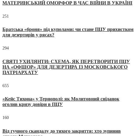
МАТЕРИНСЬКИЙ ОМОРФОР В ЧАС ВІЙНИ В УКРАЇНІ
251
Братська «броня» під куполами: чи стане ПЦУ прихистком
для дезертирів у рясах?
294
СВЯТІ УХИЛЯНТИ: СХЕМА, ЯК ПЕРЕТВОРИТИ ПЦУ
НА «ОФШОР» ДЛЯ ДЕЗЕРТИРА ІЗ МОСКОВСЬКОГО
ПАТРІАРХАТУ
655
«Кейс Тихона» у Тернополі: як Молитовний сніданок
оголив кризу довіри в ПЦУ
160
Від гучного скандалу до тихого закриття: хто зупинив