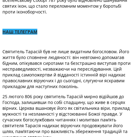
Вселенському Соборі 787 року було відновлено шанування
святих ікон, що стало переломним моментом у боротьбі
проти іконоборчості.
НАШ ТЕЛЕГРАМ
Святитель Тарасій був не лише видатним богословом. Його
життя було сповнене людяності: він невтомно допомагав
бідним, опікувався сиротами та безстрашно виступав проти
несправедливості, незважаючи на переслідування. Цей
приклад самопожертви й відданості істинній вірі надихає
православних віруючих і до сьогодні, слугуючи яскравим
прикладом для наступних поколінь.
25 лютого 806 року святитель Тарасій мирно відійшов до
Господа, залишивши по собі спадщину, що живе в серцях
вірних. Церква вшановує його як світильника віри, приклад
мужності та незламності у відстоюванні Божої правди. У
сучасних богослужбових читаннях і молитвах пам’ять
святителя Тарасія надихає віруючих продовжувати його
шлях, пам’ятаючи про важливість збереження традицій та