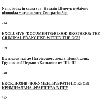
Nemo iudex in causa sua: Наталія Шевчук публічно
відповіла митрополиту Євстратію Зорі
214
EXCLUSIVE (DOCUMENTS)/BLOOD BROTHERS: THE
CRIMINAL FRANCHISE WITHIN THE OCU
129
Від віолончелі до Патріаршого жезла: Новий шлях
Грузинської Церкви з Католикосом Шіо III
140
ЕКСКЛЮЗИВ (ДОКУМЕНТИ)/БРАТИ ПО КРОВІ:
КРИМІНАЛЬНА ФРАНШИЗА В ПЦУ
542