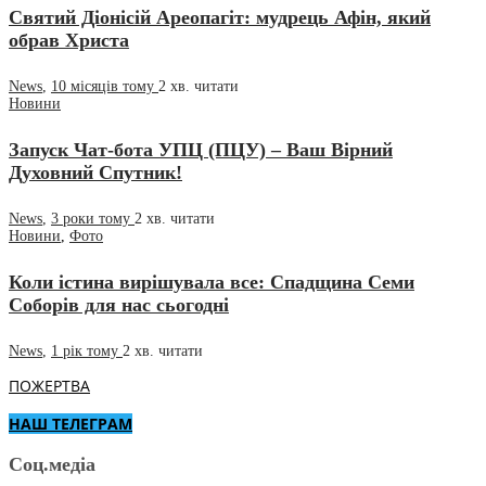
Святий Діонісій Ареопагіт: мудрець Афін, який
обрав Христа
News
,
10 місяців тому
2 хв.
читати
Новини
Запуск Чат-бота УПЦ (ПЦУ) – Ваш Вірний
Духовний Спутник!
News
,
3 роки тому
2 хв.
читати
Новини
,
Фото
Коли істина вирішувала все: Спадщина Семи
Соборів для нас сьогодні
News
,
1 рік тому
2 хв.
читати
ПОЖЕРТВА
НАШ ТЕЛЕГРАМ
Соц.медіа