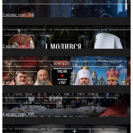
МАТЕРИНСЬКИЙ ОМОРФОР В ЧАС ВІЙНИ В УКРАЇНІ
3 місяці тому
251
Братська «броня» під куполами: чи стане ПЦУ прихистком
для дезертирів у рясах?
3 місяці тому
294
СВЯТІ УХИЛЯНТИ: СХЕМА, ЯК ПЕРЕТВОРИТИ ПЦУ
НА «ОФШОР» ДЛЯ ДЕЗЕРТИРА ІЗ МОСКОВСЬКОГО
ПАТРІАРХАТУ
3 місяці тому
655
«Кейс Тихона» у Тернополі: як Молитовний сніданок
оголив кризу довіри в ПЦУ
4 місяці тому
160
Від гучного скандалу до тихого закриття: хто зупинив
справу Мстислава