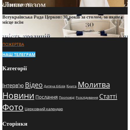
3 тижні тому
16
Всеукраїнська Рада Церков: 30 років за столом, за яким є
місце всім
3 тижні тому
14
ПОЖЕРТВА
НАШ ТЕЛЕГРАМ
Категорії
Молитва
Відео
Інтерв'ю
Книга
Дитяча біблія
Новини
Статті
Послання
Проповіді
Розслідування
Фото
Церковний календар
Сторінки