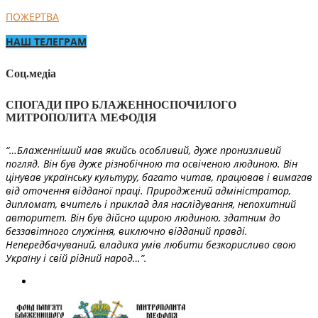
ПОЖЕРТВА
НАШ ТЕЛЕГРАМ
Соц.медіа
СПОГАДИ ПРО БЛАЖЕННОСПОЧИЛОГО
МИТРОПОЛИТА МЕФОДІЯ
“…Блаженніший мав якийсь особливий, дуже пронизливий
погляд. Він був дуже різнобічною та освіченою людиною. Він
цінував українську культуру, багато читав, працював і вимагав
від оточення відданої праці. Природжений адміністратор,
дипломат, вчитель і приклад для наслідування, непохитний
авторитет. Він був дійсно щирою людиною, здатним до
беззавітного служіння, виключно відданий правді.
Непередбачуваний, владика умів любити безкорисливо свою
Україну і свій рідний народ…”.