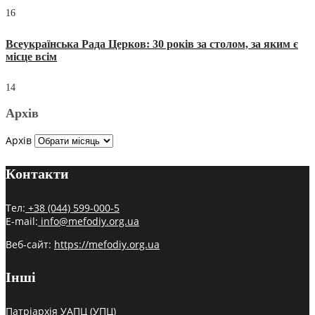
16
Всеукраїнська Рада Церков: 30 років за столом, за яким є
місце всім
14
Архів
Архів
Контакти
Тел:
+38 (044) 599-000-5
E-mail:
info@mefodiy.org.ua
Веб-сайт:
https://mefodiy.org.ua
Інші
Патріархія УАПЦ (УПЦ)