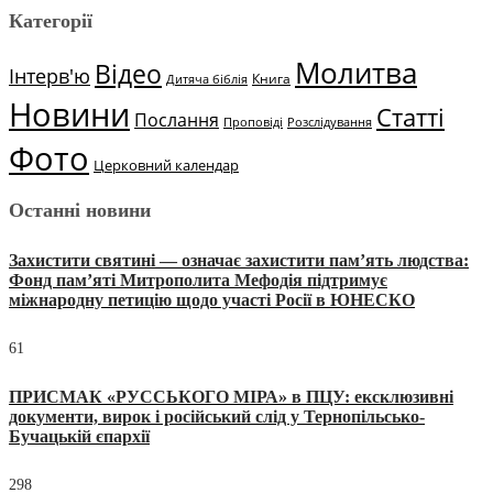
Категорії
Молитва
Відео
Інтерв'ю
Книга
Дитяча біблія
Новини
Статті
Послання
Проповіді
Розслідування
Фото
Церковний календар
Останні новини
Захистити святині — означає захистити пам’ять людства:
Фонд пам’яті Митрополита Мефодія підтримує
міжнародну петицію щодо участі Росії в ЮНЕСКО
61
ПРИСМАК «РУССЬКОГО МІРА» в ПЦУ: ексклюзивні
документи, вирок і російський слід у Тернопільсько-
Бучацькій єпархії
298