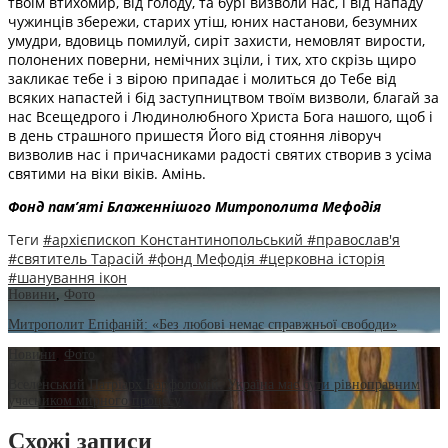
твоїм втихомир, від голоду, та бурі визволи нас, і від нападу
чужинців збережи, старих утіш, юних настанови, безумних
умудри, вдовиць помилуй, сиріт захисти, немовлят вирости,
полонених поверни, немічних зціли, і тих, хто скрізь щиро
закликає тебе і з вірою припадає і молиться до Тебе від
всяких напастей і бід заступництвом твоїм визволи, благай за
нас Всещедрого і Людинолюбного Христа Бога нашого, щоб і
в день страшного пришестя Його від стояння ліворуч
визволив нас і причасниками радості святих створив з усіма
святими на віки віків. Амінь.
Фонд пам’яті Блаженнішого Митрополита Мефоді
я
Теги
#архієпископ Константинопольський
#православ'я
#святитель Тарасій
#фонд Мефодія
#церковна історія
#шанування ікон
Новини
,
Фото
Митрополит Епіфаній: «Без любові немає справжньої свободи»
Новини
,
Фото
Вселенський Патріарх Варфоломій: Україна має бути рівноправним
учасником мирного процесу
Схожі записи