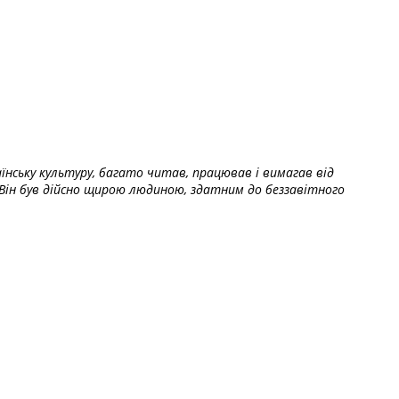
їнську культуру, багато читав, працював і вимагав від
Він був дійсно щирою людиною, здатним до беззавітного