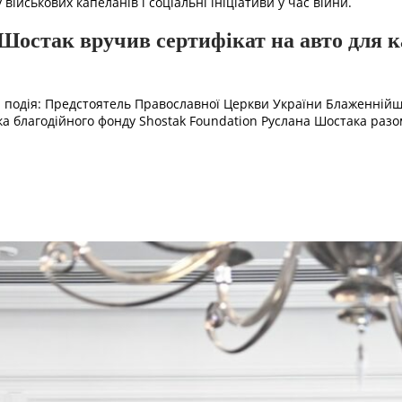
йськових капеланів і соціальні ініціативи у час війни.
 Шостак вручив сертифікат на авто для 
 подія: Предстоятель Православної Церкви України Блаженнійши
а благодійного фонду Shostak Foundation Руслана Шостака разо