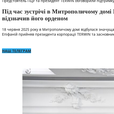
Предстоятель ПЦУ та президент TERWIN обговорили підтримку ві
Під час зустрічі в Митрополичому домі
відзначив його орденом
18 червня 2025 року в Митрополичому домі відбулася значуща
Епіфаній прийняв президента корпорації TERWIN та засновник
НАШ ТЕЛЕГРАМ