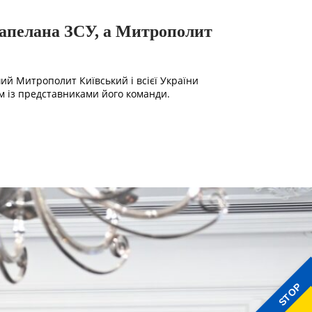
капелана ЗСУ, а Митрополит
й Митрополит Київський і всієї України
м із представниками його команди.
STOP