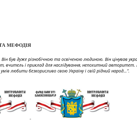
ТА МЕФОДІЯ
Він був дуже різнобічною та освіченою людиною. Він цінував укра
т, вчитель і приклад для наслідування, непохитний авторитет. 
умів любити безкорисливо свою Україну і свій рідний народ…”.