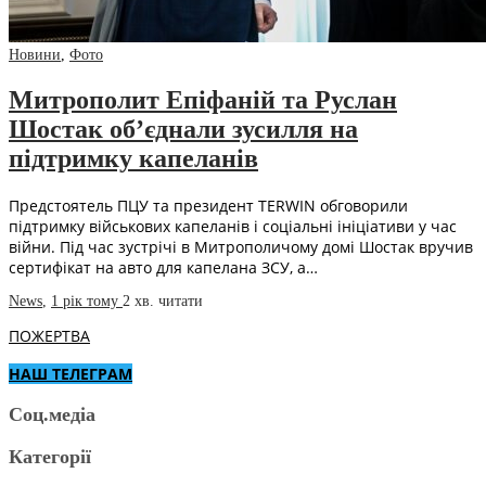
Новини
,
Фото
Митрополит Епіфаній та Руслан
Шостак об’єднали зусилля на
підтримку капеланів
Предстоятель ПЦУ та президент TERWIN обговорили
підтримку військових капеланів і соціальні ініціативи у час
війни. Під час зустрічі в Митрополичому домі Шостак вручив
сертифікат на авто для капелана ЗСУ, а…
News
,
1 рік тому
2 хв.
читати
ПОЖЕРТВА
НАШ ТЕЛЕГРАМ
Соц.медіа
Категорії