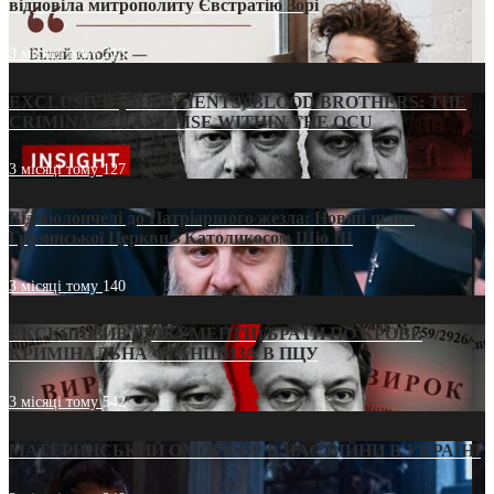
відповіла митрополиту Євстратію Зорі
3 місяці тому
213
EXCLUSIVE (DOCUMENTS)/BLOOD BROTHERS: THE
CRIMINAL FRANCHISE WITHIN THE OCU
3 місяці тому
127
Від віолончелі до Патріаршого жезла: Новий шлях
Грузинської Церкви з Католикосом Шіо III
3 місяці тому
140
ЕКСКЛЮЗИВ (ДОКУМЕНТИ)/БРАТИ ПО КРОВІ:
КРИМІНАЛЬНА ФРАНШИЗА В ПЦУ
3 місяці тому
542
МАТЕРИНСЬКИЙ ОМОРФОР В ЧАС ВІЙНИ В УКРАЇНІ