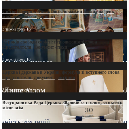
Світові лідери в Києві: богословський погляд на день
міжнародної солідарності
3 тижні тому
16
35 років свободи совісті: періодизація зі слова
Предстоятеля. Документ епохи
3 тижні тому
10
Церква і держава в Україні: формула зі вступного слова
Предстоятеля. Документ доктрини
3 тижні тому
13
Всеукраїнська Рада Церков: 30 років за столом, за яким є
місце всім
3 тижні тому
13