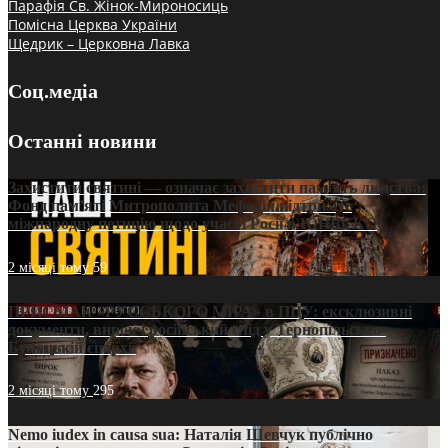
Парафія Св. Жінок-Мироносиць
Помісна Церква України
Щедрик – Церковна Лавка
Соц.медіа
Останні новини
Захистити святині — означає захистити пам’ять людства:
Фонд пам’яті Митрополита Мефодія підтримує
міжнародну петицію щодо участі Росії в ЮНЕСКО
2 місяці тому
59
ПРИСМАК «РУССЬКОГО МІРА» в ПЦУ: ексклюзивні
документи, вирок і російський слід у Тернопільсько-
Бучацькій єпархії
2 місяці тому
295
Nemo iudex in causa sua: Наталія Шевчук публічно