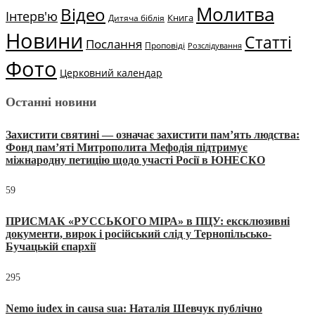
Молитва
Відео
Інтерв'ю
Книга
Дитяча біблія
Новини
Статті
Послання
Проповіді
Розслідування
Фото
Церковний календар
Останні новини
Захистити святині — означає захистити пам’ять людства:
Фонд пам’яті Митрополита Мефодія підтримує
міжнародну петицію щодо участі Росії в ЮНЕСКО
59
ПРИСМАК «РУССЬКОГО МІРА» в ПЦУ: ексклюзивні
документи, вирок і російський слід у Тернопільсько-
Бучацькій єпархії
295
Nemo iudex in causa sua: Наталія Шевчук публічно