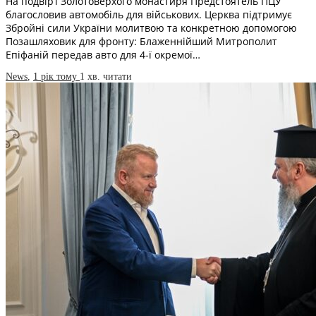
На подвір’ї Золотоверхого монастиря Предстоятель ПЦУ
благословив автомобіль для військових. Церква підтримує
Збройні сили України молитвою та конкретною допомогою
Позашляховик для фронту: Блаженнійший Митрополит
Епіфаній передав авто для 4-ї окремої…
News
,
1 рік тому
1 хв.
читати