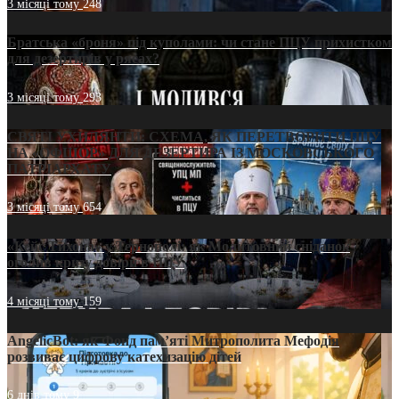
3 місяці тому
248
Братська «броня» під куполами: чи стане ПЦУ прихистком
для дезертирів у рясах?
3 місяці тому
293
СВЯТІ УХИЛЯНТИ: СХЕМА, ЯК ПЕРЕТВОРИТИ ПЦУ
НА «ОФШОР» ДЛЯ ДЕЗЕРТИРА ІЗ МОСКОВСЬКОГО
ПАТРІАРХАТУ
3 місяці тому
654
«Кейс Тихона» у Тернополі: як Молитовний сніданок
оголив кризу довіри в ПЦУ
4 місяці тому
159
AngelicBot: як Фонд пам’яті Митрополита Мефодія
розвиває цифрову катехизацію дітей
6 днів тому
9