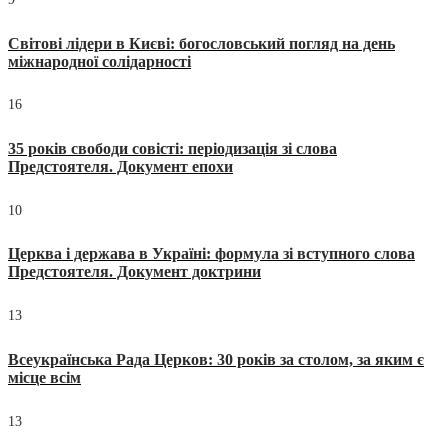
Світові лідери в Києві: богословський погляд на день
міжнародної солідарності
16
35 років свободи совісті: періодизація зі слова
Предстоятеля. Документ епохи
10
Церква і держава в Україні: формула зі вступного слова
Предстоятеля. Документ доктрини
13
Всеукраїнська Рада Церков: 30 років за столом, за яким є
місце всім
13