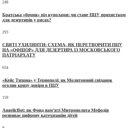
248
Братська «броня» під куполами: чи стане ПЦУ прихистком
для дезертирів у рясах?
293
СВЯТІ УХИЛЯНТИ: СХЕМА, ЯК ПЕРЕТВОРИТИ ПЦУ
НА «ОФШОР» ДЛЯ ДЕЗЕРТИРА ІЗ МОСКОВСЬКОГО
ПАТРІАРХАТУ
654
«Кейс Тихона» у Тернополі: як Молитовний сніданок
оголив кризу довіри в ПЦУ
159
AngelicBot: як Фонд пам’яті Митрополита Мефодія
розвиває цифрову катехизацію дітей
9