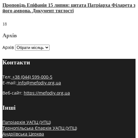
Проповідь Епіфанія 15 липня: цитата Патріарха Філарета з
його амвона. Документ тяглості
18
Архів
Архів
Контакти
Тел:
+38 (044) 599-000-5
E-mail:
info@mefodiy.org.ua
Веб-сайт:
https://mefodiy.org.ua
Інші
Патріархія УАПЦ (УПЦ)
Тернопільська Єпархія УАПЦ (УПЦ)
Андріївська Церква