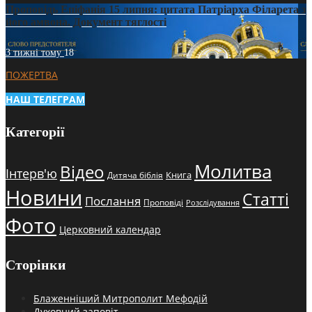
Проповідь Епіфанія 15 липня: цитата Патріарха Філарета з
його амвона. Документ тяглості
3 тижні тому
18
ПОЖЕРТВА
НАШ ТЕЛЕГРАМ
Категорії
Молитва
Відео
Інтерв'ю
Книга
Дитяча біблія
Новини
Статті
Послання
Проповіді
Розслідування
Фото
Церковний календар
Сторінки
Блаженніший Митрополит Мефодій
Духовний заповіт