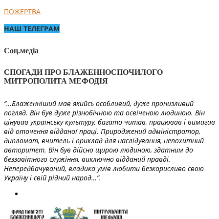
ПОЖЕРТВА
НАШ ТЕЛЕГРАМ
Соц.медіа
СПОГАДИ ПРО БЛАЖЕННОСПОЧИЛОГО
МИТРОПОЛИТА МЕФОДІЯ
“…Блаженніший мав якийсь особливий, дуже пронизливий
погляд. Він був дуже різнобічною та освіченою людиною. Він
цінував українську культуру, багато читав, працював і вимагав
від оточення відданої праці. Природжений адміністратор,
дипломат, вчитель і приклад для наслідування, непохитний
авторитет. Він був дійсно щирою людиною, здатним до
беззавітного служіння, виключно відданий правді.
Непередбачуваний, владика умів любити безкорисливо свою
Україну і свій рідний народ…”.