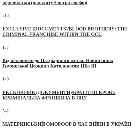
відповіла митрополиту Євстратію Зорі
213
EXCLUSIVE (DOCUMENTS)/BLOOD BROTHERS: THE
CRIMINAL FRANCHISE WITHIN THE OCU
127
Від віолончелі до Патріаршого жезла: Новий шлях
Грузинської Церкви з Католикосом Шіо III
140
ЕКСКЛЮЗИВ (ДОКУМЕНТИ)/БРАТИ ПО КРОВІ:
КРИМІНАЛЬНА ФРАНШИЗА В ПЦУ
542
МАТЕРИНСЬКИЙ ОМОРФОР В ЧАС ВІЙНИ В УКРАЇНІ