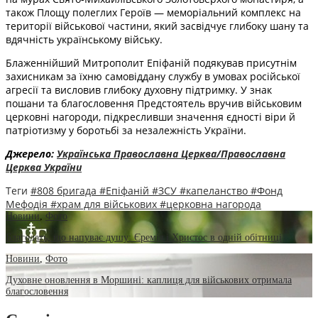
також Площу полеглих Героїв — меморіальний комплекс на
території військової частини, який засвідчує глибоку шану та
вдячність українському війську.
Блаженнійший Митрополит Епіфаній подякував присутнім
захисникам за їхню самовіддану службу в умовах російської
агресії та висловив глибоку духовну підтримку. У знак
пошани та благословення Предстоятель вручив військовим
церковні нагороди, підкресливши значення єдності віри й
патріотизму у боротьбі за незалежність України.
Джерело:
Українська Православна Церква/Православна
Церква України
Теги
#808 бригада
#Епіфаній
#ЗСУ
#капеланство
#Фонд
Мефодія
#храм для військових
#церковна нагорода
Новини
,
Фото
Благодать, що напуває душу: Єремія і Христос в одній обітниці
Новини
,
Фото
Духовне оновлення в Моршині: каплиця для військових отримала
благословення