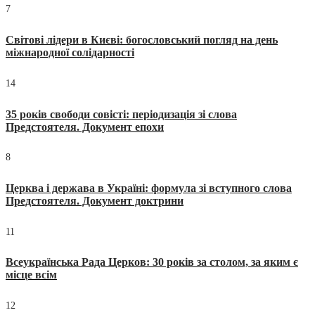
7
Світові лідери в Києві: богословський погляд на день
міжнародної солідарності
14
35 років свободи совісті: періодизація зі слова
Предстоятеля. Документ епохи
8
Церква і держава в Україні: формула зі вступного слова
Предстоятеля. Документ доктрини
11
Всеукраїнська Рада Церков: 30 років за столом, за яким є
місце всім
12