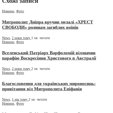
Схожі записи
Новини
,
Фото
Митрополит Дніпра вручив медалі «ХРЕСТ
СВОБОДИ» родинам загиблих воїнів
News
,
2 роки тому
1 хв.
читати
Новини
,
Фото
Вселенський Патріарх Варфоломій відзначив
парафію Воскресіння Христового в Австралії
News
,
2 роки тому
2 хв.
читати
Новини
,
Фото
Благословення для українських мироносиць:
привітання від Митрополита Епіфанія
News
,
1 рік тому
2 хв.
читати
Новини
,
Фото