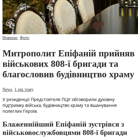
Новини
,
Фото
Митрополит Епіфаній прийняв
військових 808-ї бригади та
благословив будівництво храму
News
,
1 рік тому
У резиденції Предстоятеля ПЦУ обговорили духовну
підтримку війська, будівництво храму та вшанування
полеглих Героїв.
Блаженнійший Епіфаній зустрівся з
військовослужбовцями 808-ї бригади