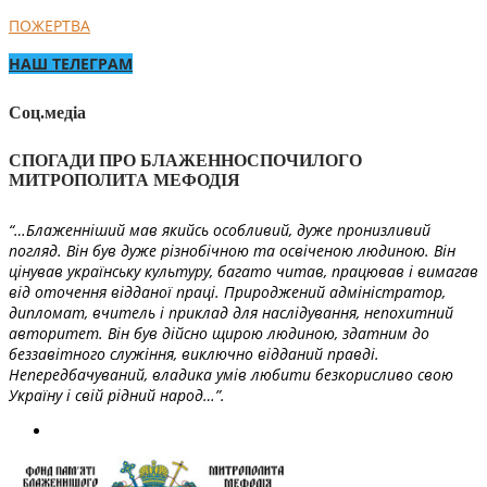
ПОЖЕРТВА
НАШ ТЕЛЕГРАМ
Соц.медіа
СПОГАДИ ПРО БЛАЖЕННОСПОЧИЛОГО
МИТРОПОЛИТА МЕФОДІЯ
“…Блаженніший мав якийсь особливий, дуже пронизливий
погляд. Він був дуже різнобічною та освіченою людиною. Він
цінував українську культуру, багато читав, працював і вимагав
від оточення відданої праці. Природжений адміністратор,
дипломат, вчитель і приклад для наслідування, непохитний
авторитет. Він був дійсно щирою людиною, здатним до
беззавітного служіння, виключно відданий правді.
Непередбачуваний, владика умів любити безкорисливо свою
Україну і свій рідний народ…”.