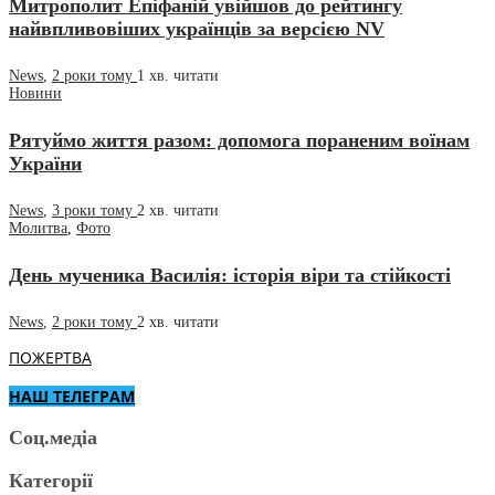
Митрополит Епіфаній увійшов до рейтингу
найвпливовіших українців за версією NV
News
,
2 роки тому
1 хв.
читати
Новини
Рятуймо життя разом: допомога пораненим воїнам
України
News
,
3 роки тому
2 хв.
читати
Молитва
,
Фото
День мученика Василія: історія віри та стійкості
News
,
2 роки тому
2 хв.
читати
ПОЖЕРТВА
НАШ ТЕЛЕГРАМ
Соц.медіа
Категорії