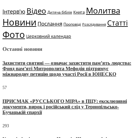
Молитва
Відео
Інтерв'ю
Книга
Дитяча біблія
Новини
Статті
Послання
Проповіді
Розслідування
Фото
Церковний календар
Останні новини
Захистити святині — означає захистити пам’ять людства:
Фонд пам’яті Митрополита Мефодія підтримує
міжнародну петицію щодо участі Росії в ЮНЕСКО
57
ПРИСМАК «РУССЬКОГО МІРА» в ПЦУ: ексклюзивні
документи, вирок і російський слід у Тернопільсько-
Бучацькій єпархії
293