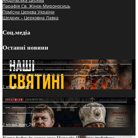
Андріївська Церква
Парафія Св. Жінок-Мироносиць
Помісна Церква України
Щедрик – Церковна Лавка
Соц.медіа
Останні новини
Захистити святині — означає захистити пам’ять людства:
Фонд пам’яті Митрополита Мефодія підтримує
міжнародну петицію щодо участі Росії в ЮНЕСКО
1 місяць тому
57
ПРИСМАК «РУССЬКОГО МІРА» в ПЦУ: ексклюзивні
документи, вирок і російський слід у Тернопільсько-
Бучацькій єпархії
2 місяці тому
293