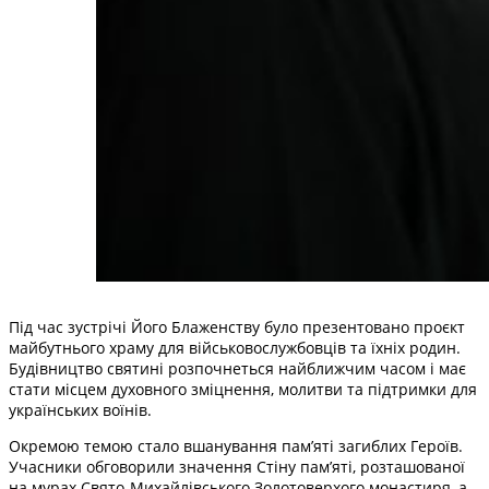
Під час зустрічі Його Блаженству було презентовано проєкт
майбутнього храму для військовослужбовців та їхніх родин.
Будівництво святині розпочнеться найближчим часом і має
стати місцем духовного зміцнення, молитви та підтримки для
українських воїнів.
Окремою темою стало вшанування пам’яті загиблих Героїв.
Учасники обговорили значення Стіну пам’яті, розташованої
на мурах Свято-Михайлівського Золотоверхого монастиря, а