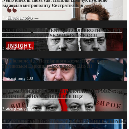
Nemo iudex in causa sua: Наталія Шевчук публічно
відповіла митрополиту Євстратію Зорі
3 місяці тому
211
EXCLUSIVE (DOCUMENTS)/BLOOD BROTHERS: THE
CRIMINAL FRANCHISE WITHIN THE OCU
3 місяці тому
124
Від віолончелі до Патріаршого жезла: Новий шлях
Грузинської Церкви з Католикосом Шіо III
3 місяці тому
138
ЕКСКЛЮЗИВ (ДОКУМЕНТИ)/БРАТИ ПО КРОВІ:
КРИМІНАЛЬНА ФРАНШИЗА В ПЦУ
3 місяці тому
538
МАТЕРИНСЬКИЙ ОМОРФОР В ЧАС ВІЙНИ В УКРАЇНІ