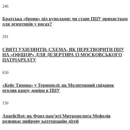
246
Братська «броня» під куполами: чи стане ПЦУ прихистком
для дезертирів у рясах?
291
СВЯТІ УХИЛЯНТИ: СХЕМА, ЯК ПЕРЕТВОРИТИ ПЦУ
НА «ОФШОР» ДЛЯ ДЕЗЕРТИРА ІЗ МОСКОВСЬКОГО
ПАТРІАРХАТУ
650
«Кейс Тихона» у Тернополі: як Молитовний сніданок
оголив кризу довіри в ПЦУ
156
AngelicBot: як Фонд пам’яті Митрополита Мефодія
розвиває цифрову катехизацію дітей