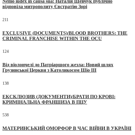
Nemo iudex in causa sua: Наталія Шевчук публічно
відповіла митрополиту Євстратію Зорі
211
EXCLUSIVE (DOCUMENTS)/BLOOD BROTHERS: THE
CRIMINAL FRANCHISE WITHIN THE OCU
124
Від віолончелі до Патріаршого жезла: Новий шлях
Грузинської Церкви з Католикосом Шіо III
138
ЕКСКЛЮЗИВ (ДОКУМЕНТИ)/БРАТИ ПО КРОВІ:
КРИМІНАЛЬНА ФРАНШИЗА В ПЦУ
538
МАТЕРИНСЬКИЙ ОМОРФОР В ЧАС ВІЙНИ В УКРАЇНІ