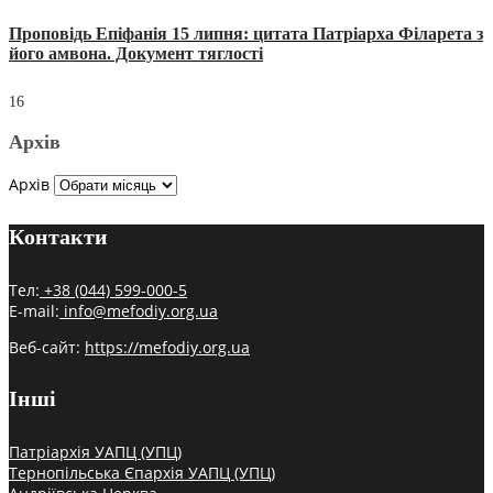
Проповідь Епіфанія 15 липня: цитата Патріарха Філарета з
його амвона. Документ тяглості
16
Архів
Архів
Контакти
Тел:
+38 (044) 599-000-5
E-mail:
info@mefodiy.org.ua
Веб-сайт:
https://mefodiy.org.ua
Інші
Патріархія УАПЦ (УПЦ)
Тернопільська Єпархія УАПЦ (УПЦ)