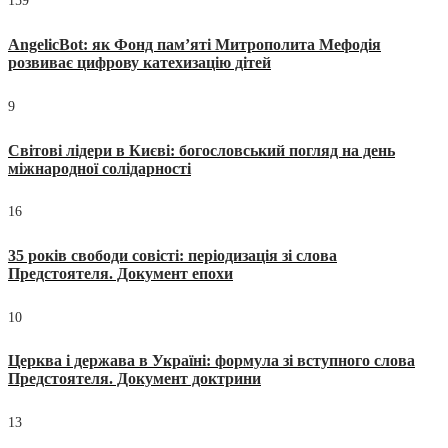
159
AngelicBot: як Фонд пам’яті Митрополита Мефодія
розвиває цифрову катехизацію дітей
9
Світові лідери в Києві: богословський погляд на день
міжнародної солідарності
16
35 років свободи совісті: періодизація зі слова
Предстоятеля. Документ епохи
10
Церква і держава в Україні: формула зі вступного слова
Предстоятеля. Документ доктрини
13