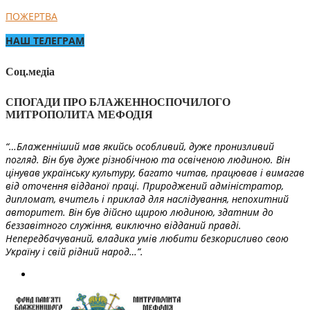
ПОЖЕРТВА
НАШ ТЕЛЕГРАМ
Соц.медіа
СПОГАДИ ПРО БЛАЖЕННОСПОЧИЛОГО
МИТРОПОЛИТА МЕФОДІЯ
“…Блаженніший мав якийсь особливий, дуже пронизливий
погляд. Він був дуже різнобічною та освіченою людиною. Він
цінував українську культуру, багато читав, працював і вимагав
від оточення відданої праці. Природжений адміністратор,
дипломат, вчитель і приклад для наслідування, непохитний
авторитет. Він був дійсно щирою людиною, здатним до
беззавітного служіння, виключно відданий правді.
Непередбачуваний, владика умів любити безкорисливо свою
Україну і свій рідний народ…”.