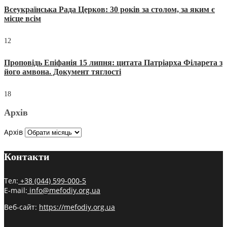
Всеукраїнська Рада Церков: 30 років за столом, за яким є
місце всім
12
Проповідь Епіфанія 15 липня: цитата Патріарха Філарета з
його амвона. Документ тяглості
18
Архів
Архів
Контакти
Тел:
+38 (044) 599-000-5
E-mail:
info@mefodiy.org.ua
Веб-сайт:
https://mefodiy.org.ua