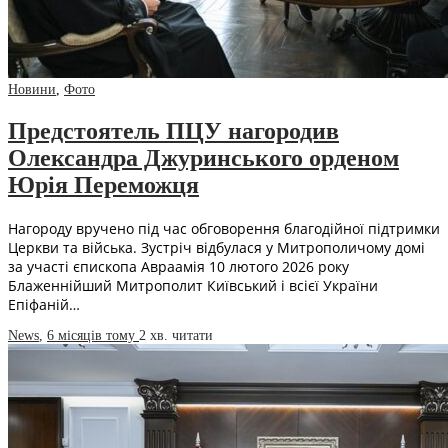
Новини
,
Фото
Предстоятель ПЦУ нагородив
Олександра Джуринського орденом
Юрія Переможця
Нагороду вручено під час обговорення благодійної підтримки
Церкви та війська. Зустріч відбулася у Митрополичому домі
за участі єпископа Авраамія 10 лютого 2026 року
Блаженнійший Митрополит Київський і всієї України
Епіфаній…
News
,
6 місяців тому
2 хв.
читати