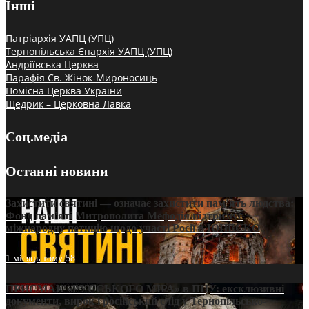
Інші
Патріархія УАПЦ (УПЦ)
Тернопільська Єпархія УАПЦ (УПЦ)
Андріївська Церква
Парафія Св. Жінок-Мироносиць
Помісна Церква України
Щедрик – Церковна Лавка
Соц.медіа
Останні новини
Захистити святині — означає захистити пам’ять людства:
Фонд пам’яті Митрополита Мефодія підтримує
міжнародну петицію щодо участі Росії в ЮНЕСКО
1 місяць тому
58
ПРИСМАК «РУССЬКОГО МІРА» в ПЦУ: ексклюзивні
документи, вирок і російський слід у Тернопільсько-