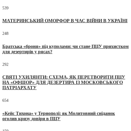
539
МАТЕРИНСЬКИЙ ОМОРФОР В ЧАС ВІЙНИ В УКРАЇНІ
248
Братська «броня» під куполами: чи стане ПЦУ прихистком
для дезертирів у рясах?
292
СВЯТІ УХИЛЯНТИ: СХЕМА, ЯК ПЕРЕТВОРИТИ ПЦУ
НА «ОФШОР» ДЛЯ ДЕЗЕРТИРА ІЗ МОСКОВСЬКОГО
ПАТРІАРХАТУ
654
«Кейс Тихона» у Тернополі: як Молитовний сніданок
оголив кризу довіри в ПЦУ