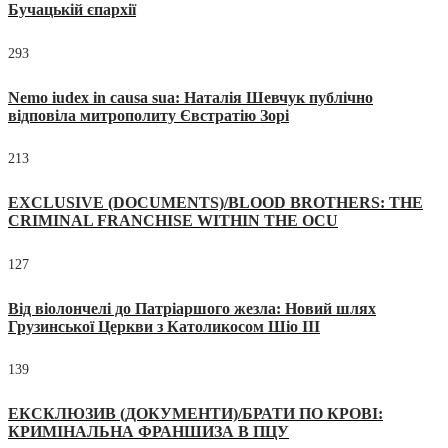
Бучацькій єпархії
293
Nemo iudex in causa sua: Наталія Шевчук публічно
відповіла митрополиту Євстратію Зорі
213
EXCLUSIVE (DOCUMENTS)/BLOOD BROTHERS: THE
CRIMINAL FRANCHISE WITHIN THE OCU
127
Від віолончелі до Патріаршого жезла: Новий шлях
Грузинської Церкви з Католикосом Шіо III
139
ЕКСКЛЮЗИВ (ДОКУМЕНТИ)/БРАТИ ПО КРОВІ:
КРИМІНАЛЬНА ФРАНШИЗА В ПЦУ