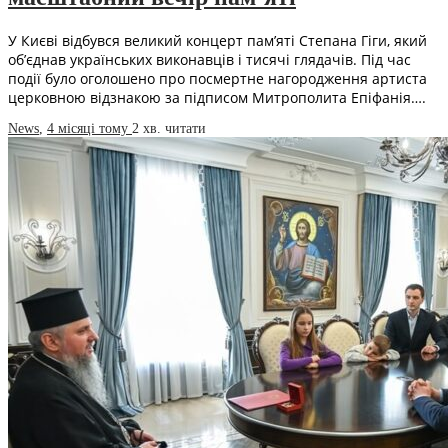
У Києві відбувся великий концерт пам’яті Степана Гіги, який
об’єднав українських виконавців і тисячі глядачів. Під час
події було оголошено про посмертне нагородження артиста
церковною відзнакою за підписом Митрополита Епіфанія….
News
,
4 місяці тому
2 хв.
читати