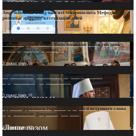
AngelicBot: як Фонд пам’яті Митрополита Мефодія
розвиває цифрову катехизацію дітей
5 днів тому
9
Світові лідери в Києві: богословський погляд на день
міжнародної солідарності
3 тижні тому
16
35 років свободи совісті: періодизація зі слова
Предстоятеля. Документ епохи
3 тижні тому
10
Церква і держава в Україні: формула зі вступного слова
Предстоятеля. Документ доктрини
3 тижні тому
13