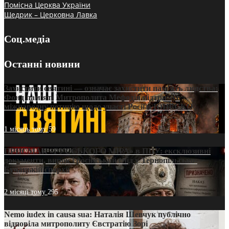
Помісна Церква України
Щедрик – Церковна Лавка
Соц.медіа
Останні новини
Захистити святині — означає захистити пам’ять людства:
Фонд пам’яті Митрополита Мефодія підтримує
міжнародну петицію щодо участі Росії в ЮНЕСКО
1 місяць тому
59
ПРИСМАК «РУССЬКОГО МІРА» в ПЦУ: ексклюзивні
документи, вирок і російський слід у Тернопільсько-
Бучацькій єпархії
2 місяці тому
295
Nemo iudex in causa sua: Наталія Шевчук публічно
відповіла митрополиту Євстратію Зорі