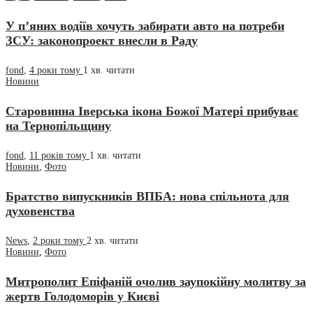
У п’яних водіїв хочуть забирати авто на потреби
ЗСУ: законопроект внесли в Раду
fond
,
4 роки тому
1 хв.
читати
Новини
Старовинна Іверська ікона Божої Матері прибуває
на Тернопільщину
fond
,
11 років тому
1 хв.
читати
Новини
,
Фото
Братство випускників ВПБА: нова спільнота для
духовенства
News
,
2 роки тому
2 хв.
читати
Новини
,
Фото
Митрополит Епіфаній очолив заупокійну молитву за
жертв Голодоморів у Києві