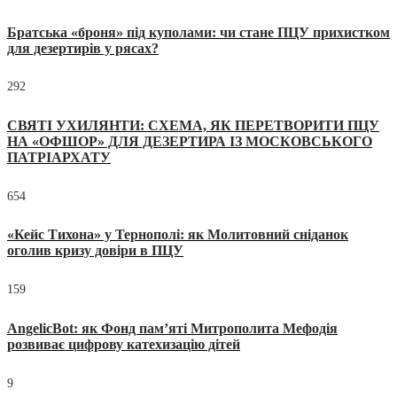
Братська «броня» під куполами: чи стане ПЦУ прихистком
для дезертирів у рясах?
292
СВЯТІ УХИЛЯНТИ: СХЕМА, ЯК ПЕРЕТВОРИТИ ПЦУ
НА «ОФШОР» ДЛЯ ДЕЗЕРТИРА ІЗ МОСКОВСЬКОГО
ПАТРІАРХАТУ
654
«Кейс Тихона» у Тернополі: як Молитовний сніданок
оголив кризу довіри в ПЦУ
159
AngelicBot: як Фонд пам’яті Митрополита Мефодія
розвиває цифрову катехизацію дітей
9