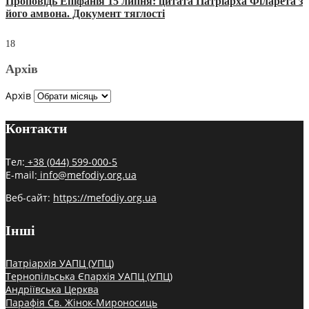
Проповідь Епіфанія 15 липня: цитата Патріарха Філарета з
його амвона. Документ тяглості
18
Архів
Архів
Контакти
Тел:
+38 (044) 599-000-5
E-mail:
info@mefodiy.org.ua
Веб-сайт:
https://mefodiy.org.ua
Інші
Патріархія УАПЦ (УПЦ)
Тернопільська Єпархія УАПЦ (УПЦ)
Андріївська Церква
Парафія Св. Жінок-Мироносиць