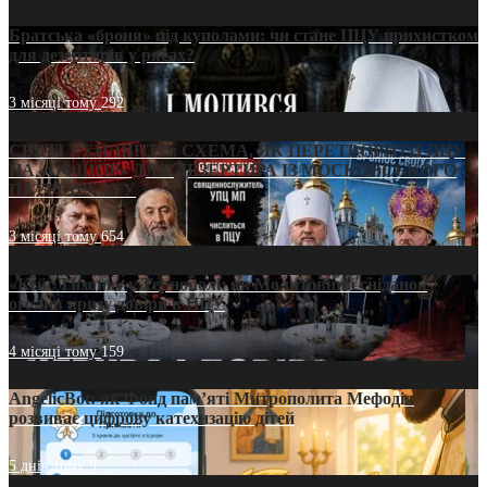
Братська «броня» під куполами: чи стане ПЦУ прихистком
для дезертирів у рясах?
3 місяці тому
292
СВЯТІ УХИЛЯНТИ: СХЕМА, ЯК ПЕРЕТВОРИТИ ПЦУ
НА «ОФШОР» ДЛЯ ДЕЗЕРТИРА ІЗ МОСКОВСЬКОГО
ПАТРІАРХАТУ
3 місяці тому
654
«Кейс Тихона» у Тернополі: як Молитовний сніданок
оголив кризу довіри в ПЦУ
4 місяці тому
159
AngelicBot: як Фонд пам’яті Митрополита Мефодія
розвиває цифрову катехизацію дітей
5 днів тому
9