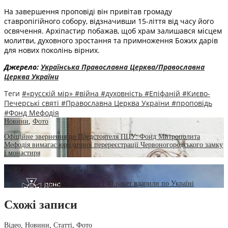
На завершення проповіді він привітав громаду
ставропігійного собору, відзначивши 15-ліття від часу його
освячення. Архіпастир побажав, щоб храм залишався місцем
молитви, духовного зростання та примноження Божих дарів
для нових поколінь вірних.
Джерело:
Українська Православна Церква/Православна
Церква України
Теги
#«русскій мір»
#війна
#духовність
#Епіфаній
#Києво-
Печерські святі
#Православна Церква України
#проповідь
#Фонд Мефодія
Новини
,
Фото
Офіційне звернення до Предстоятеля ПЦУ: Фонд Митрополита
Мефодія вимагає юридичної перереєстрації Червоногородського замку
і монастиря
Відео
,
Молитва
,
Новини
,
Фото
Масована атака РФ: 500 дронів і 40 ракет вдарили по Україні
Схожі записи
Відео
,
Новини
,
Статті
,
Фото