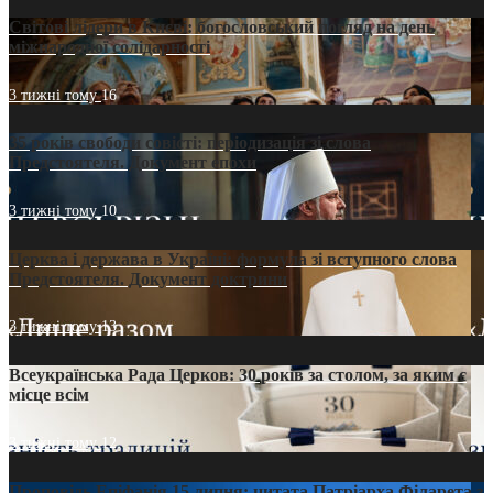
Світові лідери в Києві: богословський погляд на день
міжнародної солідарності
3 тижні тому
16
35 років свободи совісті: періодизація зі слова
Предстоятеля. Документ епохи
3 тижні тому
10
Церква і держава в Україні: формула зі вступного слова
Предстоятеля. Документ доктрини
3 тижні тому
13
Всеукраїнська Рада Церков: 30 років за столом, за яким є
місце всім
3 тижні тому
12
Проповідь Епіфанія 15 липня: цитата Патріарха Філарета з