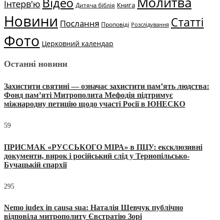
Молитва
Відео
Інтерв'ю
Книга
Дитяча біблія
Новини
Статті
Послання
Проповіді
Розслідування
Фото
Церковний календар
Останні новини
Захистити святині — означає захистити пам’ять людства:
Фонд пам’яті Митрополита Мефодія підтримує
міжнародну петицію щодо участі Росії в ЮНЕСКО
59
ПРИСМАК «РУССЬКОГО МІРА» в ПЦУ: ексклюзивні
документи, вирок і російський слід у Тернопільсько-
Бучацькій єпархії
295
Nemo iudex in causa sua: Наталія Шевчук публічно
відповіла митрополиту Євстратію Зорі