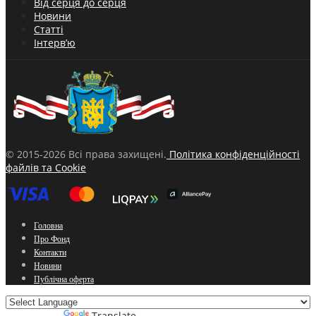
Від серця до серця
Новини
Статті
Інтерв’ю
© 2015-2026 Всі права захищені.
Політика конфіденційності
файлів та Cookie
Головна
Про Фонд
Контакти
Новини
Публічна оферта
Powered by
Translate