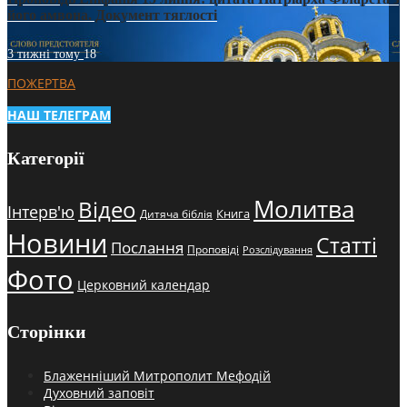
його амвона. Документ тяглості
3 тижні тому
18
ПОЖЕРТВА
НАШ ТЕЛЕГРАМ
Категорії
Молитва
Відео
Інтерв'ю
Книга
Дитяча біблія
Новини
Статті
Послання
Проповіді
Розслідування
Фото
Церковний календар
Сторінки
Блаженніший Митрополит Мефодій
Духовний заповіт