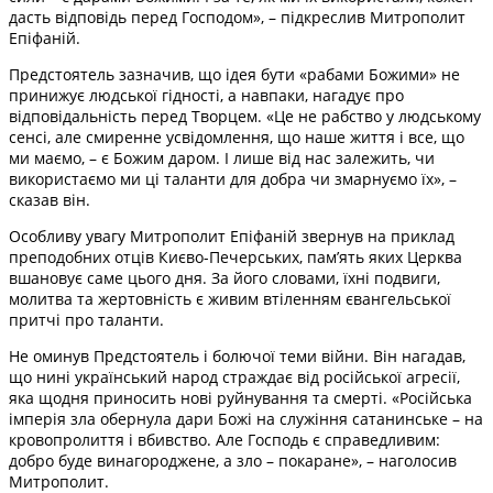
дасть відповідь перед Господом», – підкреслив Митрополит
Епіфаній.
Предстоятель зазначив, що ідея бути «рабами Божими» не
принижує людської гідності, а навпаки, нагадує про
відповідальність перед Творцем. «Це не рабство у людському
сенсі, але смиренне усвідомлення, що наше життя і все, що
ми маємо, – є Божим даром. І лише від нас залежить, чи
використаємо ми ці таланти для добра чи змарнуємо їх», –
сказав він.
Особливу увагу Митрополит Епіфаній звернув на приклад
преподобних отців Києво-Печерських, пам’ять яких Церква
вшановує саме цього дня. За його словами, їхні подвиги,
молитва та жертовність є живим втіленням євангельської
притчі про таланти.
Не оминув Предстоятель і болючої теми війни. Він нагадав,
що нині український народ страждає від російської агресії,
яка щодня приносить нові руйнування та смерті. «Російська
імперія зла обернула дари Божі на служіння сатанинське – на
кровопролиття і вбивство. Але Господь є справедливим:
добро буде винагороджене, а зло – покаране», – наголосив
Митрополит.