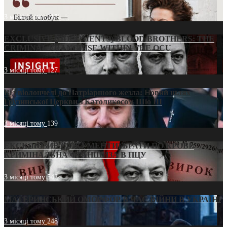
3 місяці тому
213
EXCLUSIVE (DOCUMENTS)/BLOOD BROTHERS: THE
CRIMINAL FRANCHISE WITHIN THE OCU
3 місяці тому
127
Від віолончелі до Патріаршого жезла: Новий шлях
Грузинської Церкви з Католикосом Шіо III
3 місяці тому
139
ЕКСКЛЮЗИВ (ДОКУМЕНТИ)/БРАТИ ПО КРОВІ:
КРИМІНАЛЬНА ФРАНШИЗА В ПЦУ
3 місяці тому
542
МАТЕРИНСЬКИЙ ОМОРФОР В ЧАС ВІЙНИ В УКРАЇНІ
3 місяці тому
248