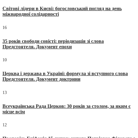
Світові лідери в Києві: богословський погляд на день
міжнародної солідарності
16
35 років свободи совісті: періодизація зі слова
Предстоятеля. Документ епохи
10
Церква і держава в Україні: формула зі вступного слова
Предстоятеля. Документ доктрини
13
Всеукраїнська Рада Церков: 30 років за столом, за яким є
місце всім
12