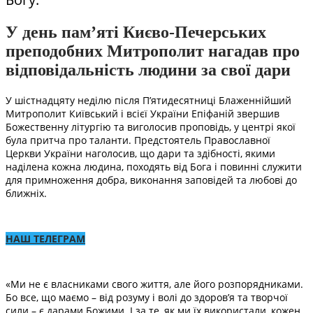
У день пам’яті Києво-Печерських
преподобних Митрополит нагадав про
відповідальність людини за свої дари
У шістнадцяту неділю після П’ятидесятниці Блаженнійший
Митрополит Київський і всієї України Епіфаній звершив
Божественну літургію та виголосив проповідь, у центрі якої
була притча про таланти. Предстоятель Православної
Церкви України наголосив, що дари та здібності, якими
наділена кожна людина, походять від Бога і повинні служити
для примноження добра, виконання заповідей та любові до
ближніх.
НАШ ТЕЛЕГРАМ
«Ми не є власниками свого життя, але його розпорядниками.
Бо все, що маємо – від розуму і волі до здоров’я та творчої
сили – є дарами Божими. І за те, як ми їх використали, кожен