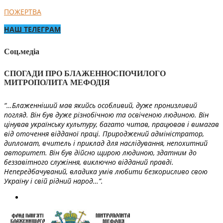
ПОЖЕРТВА
НАШ ТЕЛЕГРАМ
Соц.медіа
СПОГАДИ ПРО БЛАЖЕННОСПОЧИЛОГО
МИТРОПОЛИТА МЕФОДІЯ
“…Блаженніший мав якийсь особливий, дуже пронизливий
погляд. Він був дуже різнобічною та освіченою людиною. Він
цінував українську культуру, багато читав, працював і вимагав
від оточення відданої праці. Природжений адміністратор,
дипломат, вчитель і приклад для наслідування, непохитний
авторитет. Він був дійсно щирою людиною, здатним до
беззавітного служіння, виключно відданий правді.
Непередбачуваний, владика умів любити безкорисливо свою
Україну і свій рідний народ…”.