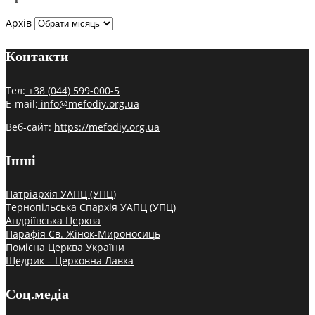
Архів
Контакти
Тел:
+38 (044) 599-000-5
E-mail:
info@mefodiy.org.ua
Веб-сайт:
https://mefodiy.org.ua
Інші
Патріархія УАПЦ (УПЦ)
Тернопільська Єпархія УАПЦ (УПЦ)
Андріївська Церква
Парафія Св. Жінок-Мироносиць
Помісна Церква України
Щедрик – Церковна Лавка
Соц.медіа