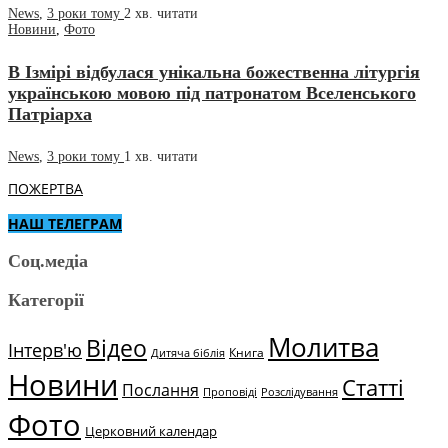
News
,
3 роки тому
2 хв.
читати
Новини
,
Фото
В Ізмірі відбулася унікальна божественна літургія
українською мовою під патронатом Вселенського
Патріарха
News
,
3 роки тому
1 хв.
читати
ПОЖЕРТВА
НАШ ТЕЛЕГРАМ
Соц.медіа
Категорії
Молитва
Відео
Інтерв'ю
Книга
Дитяча біблія
Новини
Статті
Послання
Проповіді
Розслідування
Фото
Церковний календар