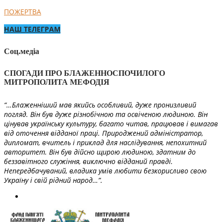
ПОЖЕРТВА
НАШ ТЕЛЕГРАМ
Соц.медіа
СПОГАДИ ПРО БЛАЖЕННОСПОЧИЛОГО
МИТРОПОЛИТА МЕФОДІЯ
“…Блаженніший мав якийсь особливий, дуже пронизливий
погляд. Він був дуже різнобічною та освіченою людиною. Він
цінував українську культуру, багато читав, працював і вимагав
від оточення відданої праці. Природжений адміністратор,
дипломат, вчитель і приклад для наслідування, непохитний
авторитет. Він був дійсно щирою людиною, здатним до
беззавітного служіння, виключно відданий правді.
Непередбачуваний, владика умів любити безкорисливо свою
Україну і свій рідний народ…”.