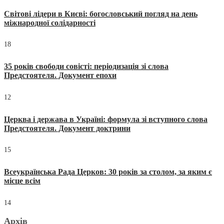
Світові лідери в Києві: богословський погляд на день
міжнародної солідарності
18
35 років свободи совісті: періодизація зі слова
Предстоятеля. Документ епохи
12
Церква і держава в Україні: формула зі вступного слова
Предстоятеля. Документ доктрини
15
Всеукраїнська Рада Церков: 30 років за столом, за яким є
місце всім
14
Архів