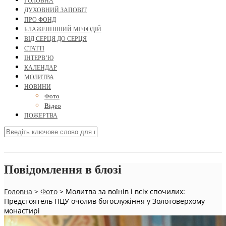
ГОЛОВНА
ДУХОВНИЙ ЗАПОВІТ
ПРО ФОНД
БЛАЖЕННІШИЙ МЕФОДІЙ
ВІД СЕРЦЯ ДО СЕРЦЯ
СТАТТІ
ІНТЕРВ’Ю
КАЛЕНДАР
МОЛИТВА
НОВИНИ
Фото
Відео
ПОЖЕРТВА
Повідомлення в блозі
Головна
>
Фото
>
Молитва за воїнів і всіх спочилих:
Предстоятель ПЦУ очолив богослужіння у Золотоверхому
монастирі