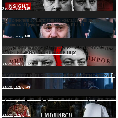
3 місяці тому
128
Від віолончелі до Патріаршого жезла: Новий шлях
Грузинської Церкви з Католикосом Шіо III
3 місяці тому
140
ЕКСКЛЮЗИВ (ДОКУМЕНТИ)/БРАТИ ПО КРОВІ:
КРИМІНАЛЬНА ФРАНШИЗА В ПЦУ
3 місяці тому
542
МАТЕРИНСЬКИЙ ОМОРФОР В ЧАС ВІЙНИ В УКРАЇНІ
3 місяці тому
249
Братська «броня» під куполами: чи стане ПЦУ прихистком
для дезертирів у рясах?
3 місяці тому
294