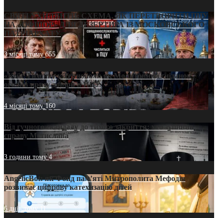
СВЯТІ УХИЛЯНТИ: СХЕМА, ЯК ПЕРЕТВОРИТИ ПЦУ
НА «ОФШОР» ДЛЯ ДЕЗЕРТИРА ІЗ МОСКОВСЬКОГО
ПАТРІАРХАТУ
3 місяці тому
655
«Кейс Тихона» у Тернополі: як Молитовний сніданок
оголив кризу довіри в ПЦУ
4 місяці тому
160
Від гучного скандалу до тихого закриття: хто зупинив
справу Мстислава
3 години тому
4
AngelicBot: як Фонд пам’яті Митрополита Мефодія
розвиває цифрову катехизацію дітей
6 днів тому
11