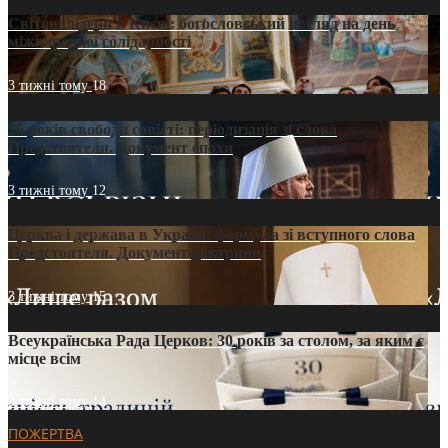
Світові лідери в Києві: богословський погляд на день
міжнародної солідарності
3 тижні тому
18
35 років свободи совісті: періодизація зі слова
Предстоятеля. Документ епохи
3 тижні тому
12
Церква і держава в Україні: формула зі вступного слова
Предстоятеля. Документ доктрини
3 тижні тому
15
Всеукраїнська Рада Церков: 30 років за столом, за яким є
місце всім
3 тижні тому
14
ПОЖЕРТВА