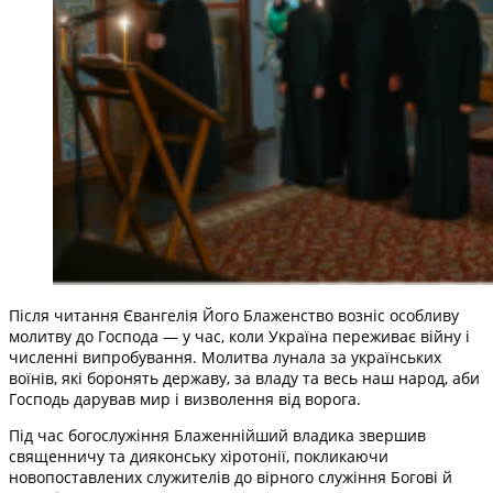
Після читання Євангелія Його Блаженство возніс особливу
молитву до Господа — у час, коли Україна переживає війну і
численні випробування. Молитва лунала за українських
воїнів, які боронять державу, за владу та весь наш народ, аби
Господь дарував мир і визволення від ворога.
Під час богослужіння Блаженнійший владика звершив
священничу та дияконську хіротонії, покликаючи
новопоставлених служителів до вірного служіння Богові й