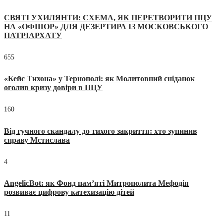
СВЯТІ УХИЛЯНТИ: СХЕМА, ЯК ПЕРЕТВОРИТИ ПЦУ
НА «ОФШОР» ДЛЯ ДЕЗЕРТИРА ІЗ МОСКОВСЬКОГО
ПАТРІАРХАТУ
655
«Кейс Тихона» у Тернополі: як Молитовний сніданок
оголив кризу довіри в ПЦУ
160
Від гучного скандалу до тихого закриття: хто зупинив
справу Мстислава
4
AngelicBot: як Фонд пам’яті Митрополита Мефодія
розвиває цифрову катехизацію дітей
11