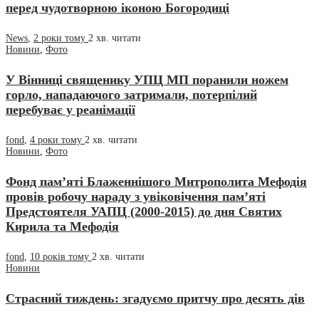
перед чудотворною іконою Богородиці
News
,
2 роки тому
2 хв.
читати
Новини
,
Фото
У Вінниці священику УПЦ МП поранили ножем
горло, нападаючого затримали, потерпілий
перебуває у реанімації
fond
,
4 роки тому
2 хв.
читати
Новини
,
Фото
Фонд пам’яті Блаженнішого Митрополита Мефодія
провів робочу нараду з увіковічення пам’яті
Предстоятеля УАПЦ (2000-2015) до дня Святих
Кирила та Мефодія
fond
,
10 років тому
2 хв.
читати
Новини
Страсний тиждень: згадуємо притчу про десять дів