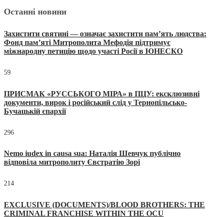
Останні новини
Захистити святині — означає захистити пам’ять людства:
Фонд пам’яті Митрополита Мефодія підтримує
міжнародну петицію щодо участі Росії в ЮНЕСКО
59
ПРИСМАК «РУССЬКОГО МІРА» в ПЦУ: ексклюзивні
документи, вирок і російський слід у Тернопільсько-
Бучацькій єпархії
296
Nemo iudex in causa sua: Наталія Шевчук публічно
відповіла митрополиту Євстратію Зорі
214
EXCLUSIVE (DOCUMENTS)/BLOOD BROTHERS: THE
CRIMINAL FRANCHISE WITHIN THE OCU