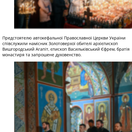
Предстоятелю автокефальної Православної Церкви України
співслужили намісник Золотоверхої обителі архієпископ
Вишгородський Агапіт, єпископ Васильківський Єфрем, братія
монастиря та запрошене духовенство.