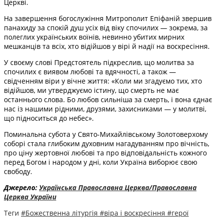
Церкві.
На завершення богослужіння Митрополит Епіфаній звершив
панахиду за спокій душ усіх від віку спочилих — зокрема, за
полеглих українських воїнів, невинно убитих мирних
мешканців та всіх, хто відійшов у вірі й надії на воскресіння.
У своєму слові Предстоятель підкреслив, що молитва за
спочилих є виявом любові та вдячності, а також —
свідченням віри у вічне життя: «Коли ми згадуємо тих, хто
відійшов, ми утверджуємо істину, що смерть не має
останнього слова. Бо любов сильніша за смерть, і вона єднає
нас із нашими рідними, друзями, захисниками — у молитві,
що підноситься до небес».
Поминальна субота у Свято-Михайлівському Золотоверхому
соборі стала глибоким духовним нагадуванням про вічність,
про ціну жертовної любові та про відповідальність кожного
перед Богом і народом у дні, коли Україна виборює свою
свободу.
Джерело:
Українська Православна Церква/Православна
Церква України
Теги
#Божественна літургія
#віра і воскресіння
#герої