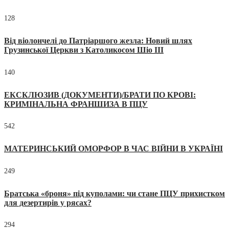
128
Від віолончелі до Патріаршого жезла: Новий шлях
Грузинської Церкви з Католикосом Шіо III
140
ЕКСКЛЮЗИВ (ДОКУМЕНТИ)/БРАТИ ПО КРОВІ:
КРИМІНАЛЬНА ФРАНШИЗА В ПЦУ
542
МАТЕРИНСЬКИЙ ОМОРФОР В ЧАС ВІЙНИ В УКРАЇНІ
249
Братська «броня» під куполами: чи стане ПЦУ прихистком
для дезертирів у рясах?
294