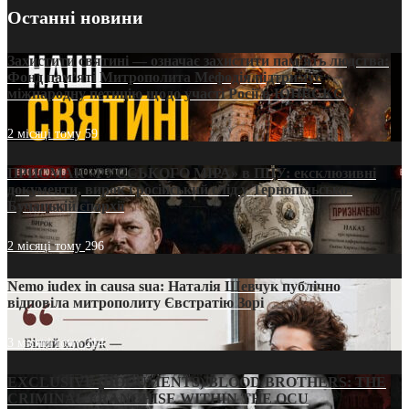
Останні новини
Захистити святині — означає захистити пам’ять людства:
Фонд пам’яті Митрополита Мефодія підтримує
міжнародну петицію щодо участі Росії в ЮНЕСКО
2 місяці тому
59
ПРИСМАК «РУССЬКОГО МІРА» в ПЦУ: ексклюзивні
документи, вирок і російський слід у Тернопільсько-
Бучацькій єпархії
2 місяці тому
296
Nemo iudex in causa sua: Наталія Шевчук публічно
відповіла митрополиту Євстратію Зорі
3 місяці тому
214
EXCLUSIVE (DOCUMENTS)/BLOOD BROTHERS: THE
CRIMINAL FRANCHISE WITHIN THE OCU