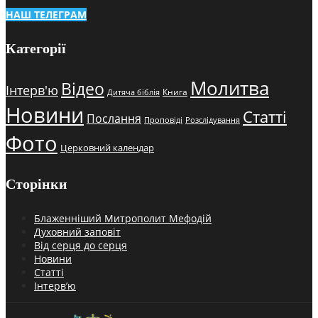
НАШ ТЕЛЕГРАМ
Категорії
Молитва
Відео
Інтерв'ю
Книга
Дитяча біблія
Новини
Статті
Послання
Проповіді
Розслідування
Фото
Церковний календар
Сторінки
Блаженніший Митрополит Мефодій
Духовний заповіт
Від серця до серця
Новини
Статті
Інтерв’ю