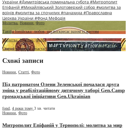
України
#Димитрівська поминальна субота
#Митрополит
Епіфаній
#Михайлівський Золотоверхий собор
#молитва за
воїнів
#молитва за спочилих
#панахида
#Православна
Церква України
#Фонд Мефодія
Молитва
,
Новини
,
Фото
Тавіфа Іопійська: любов, що воскресає разом із життям
Молитва
,
Новини
,
Фото
Святий мученик Анастасій Аквілейський: віра, що сильніша за меч
Схожі записи
Новини
,
Статті
,
Фото
Під патронатом Олени Зеленської почалася друга
зміна у реабілітаційному дитячому таборі Gen.Camp
громадської ініціативи Gen.Ukrainian
fond
,
4 роки тому
3 хв.
читати
Новини
,
Фото
Митрополит Епіфаній у Тернополі: молитва за мир