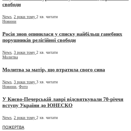
свободи
News
,
2 роки тому
2 хв.
читати
Новини
Росія знов опинилася у списку найбільш ганебних
порушників релігійної свободи
News
,
3 роки тому
2 хв.
читати
Молитва
Молитва за матір, що втратила свого сина
News
,
3 роки тому
3 хв.
читати
Новини
,
Фото
У Києво-Печерській лаврі відсвяткували 70-річчя
вступу України до ЮНЕСКО
News
,
2 роки тому
2 хв.
читати
ПОЖЕРТВА