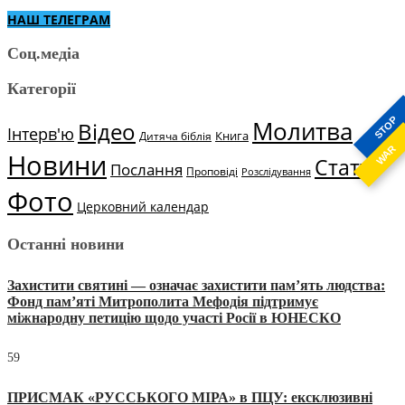
НАШ ТЕЛЕГРАМ
Соц.медіа
Категорії
STOP
Молитва
Відео
Інтерв'ю
Книга
Дитяча біблія
WAR
Новини
Статті
Послання
Проповіді
Розслідування
Фото
Церковний календар
Останні новини
Захистити святині — означає захистити пам’ять людства:
Фонд пам’яті Митрополита Мефодія підтримує
міжнародну петицію щодо участі Росії в ЮНЕСКО
59
ПРИСМАК «РУССЬКОГО МІРА» в ПЦУ: ексклюзивні