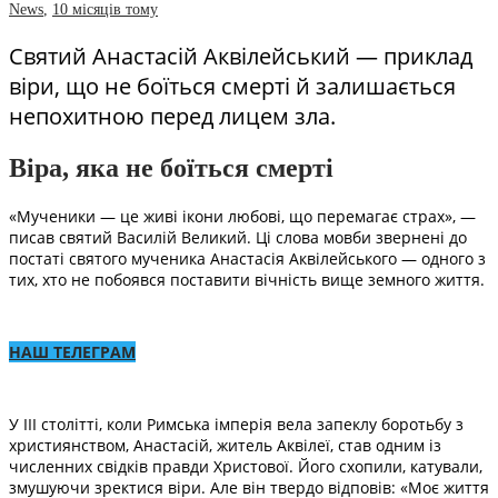
News
,
10 місяців тому
Святий Анастасій Аквілейський — приклад
віри, що не боїться смерті й залишається
непохитною перед лицем зла.
Віра, яка не боїться смерті
«Мученики — це живі ікони любові, що перемагає страх», —
писав святий Василій Великий. Ці слова мовби звернені до
постаті святого мученика Анастасія Аквілейського — одного з
тих, хто не побоявся поставити вічність вище земного життя.
НАШ ТЕЛЕГРАМ
У III столітті, коли Римська імперія вела запеклу боротьбу з
християнством, Анастасій, житель Аквілеї, став одним із
численних свідків правди Христової. Його схопили, катували,
змушуючи зректися віри. Але він твердо відповів: «Моє життя