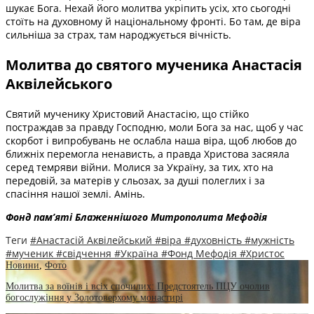
шукає Бога. Нехай його молитва укріпить усіх, хто сьогодні
стоїть на духовному й національному фронті. Бо там, де віра
сильніша за страх, там народжується вічність.
Молитва до святого мученика Анастасія
Аквілейського
Святий мученику Христовий Анастасію, що стійко
постраждав за правду Господню, моли Бога за нас, щоб у час
скорбот і випробувань не ослабла наша віра, щоб любов до
ближніх перемогла ненависть, а правда Христова засяяла
серед темряви війни. Молися за Україну, за тих, хто на
передовій, за матерів у сльозах, за душі полеглих і за
спасіння нашої землі. Амінь.
Фонд пам’яті Блаженнішого Митрополита Мефоді
я
Теги
#Анастасій Аквілейський
#віра
#духовність
#мужність
#мученик
#свідчення
#Україна
#Фонд Мефодія
#Христос
Новини
,
Фото
Молитва за воїнів і всіх спочилих: Предстоятель ПЦУ очолив
богослужіння у Золотоверхому монастирі