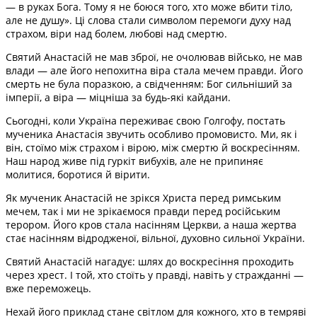
— в руках Бога. Тому я не боюся того, хто може вбити тіло,
але не душу». Ці слова стали символом перемоги духу над
страхом, віри над болем, любові над смертю.
Святий Анастасій не мав зброї, не очолював військо, не мав
влади — але його непохитна віра стала мечем правди. Його
смерть не була поразкою, а свідченням: Бог сильніший за
імперії, а віра — міцніша за будь-які кайдани.
Сьогодні, коли Україна переживає свою Голгофу, постать
мученика Анастасія звучить особливо промовисто. Ми, як і
він, стоїмо між страхом і вірою, між смертю й воскресінням.
Наш народ живе під гуркіт вибухів, але не припиняє
молитися, боротися й вірити.
Як мученик Анастасій не зрікся Христа перед римським
мечем, так і ми не зрікаємося правди перед російським
терором. Його кров стала насінням Церкви, а наша жертва
стає насінням відродженої, вільної, духовно сильної України.
Святий Анастасій нагадує: шлях до воскресіння проходить
через хрест. І той, хто стоїть у правді, навіть у стражданні —
вже переможець.
Нехай його приклад стане світлом для кожного, хто в темряві