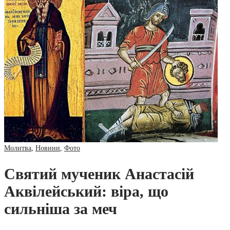
Молитва
,
Новини
,
Фото
Святий мученик Анастасій
Аквілейський: віра, що
сильніша за меч