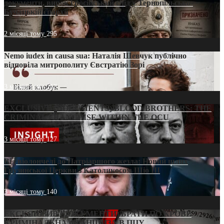
документи, вирок і російський слід у Тернопільсько-
Бучацькій єпархії
2 місяці тому
295
Nemo iudex in causa sua: Наталія Шевчук публічно
відповіла митрополиту Євстратію Зорі
3 місяці тому
213
EXCLUSIVE (DOCUMENTS)/BLOOD BROTHERS: THE
CRIMINAL FRANCHISE WITHIN THE OCU
3 місяці тому
127
Від віолончелі до Патріаршого жезла: Новий шлях
Грузинської Церкви з Католикосом Шіо III
3 місяці тому
140
ЕКСКЛЮЗИВ (ДОКУМЕНТИ)/БРАТИ ПО КРОВІ:
КРИМІНАЛЬНА ФРАНШИЗА В ПЦУ