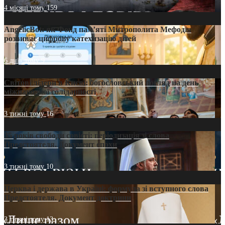
4 місяці тому
159
AngelicBot: як Фонд пам’яті Митрополита Мефодія
розвиває цифрову катехизацію дітей
6 днів тому
9
Світові лідери в Києві: богословський погляд на день
міжнародної солідарності
3 тижні тому
16
35 років свободи совісті: періодизація зі слова
Предстоятеля. Документ епохи
3 тижні тому
10
Церква і держава в Україні: формула зі вступного слова
Предстоятеля. Документ доктрини
3 тижні тому
13