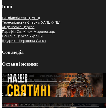
Інші
Патріархія УАПЦ (УПЦ)
Тернопільська Єпархія УАПЦ (УПЦ)
Андріївська Церква
Парафія Св. Жінок-Мироносиць
Помісна Церква України
Щедрик – Церковна Лавка
Соц.медіа
Останні новини
Захистити святині — означає захистити пам’ять людства:
Фонд пам’яті Митрополита Мефодія підтримує
міжнародну петицію щодо участі Росії в ЮНЕСКО
2 місяці тому
59
ПРИСМАК «РУССЬКОГО МІРА» в ПЦУ: ексклюзивні