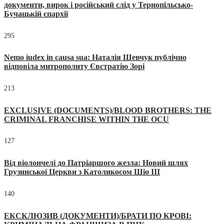
документи, вирок і російський слід у Тернопільсько-
Бучацькій єпархії
295
Nemo iudex in causa sua: Наталія Шевчук публічно
відповіла митрополиту Євстратію Зорі
213
EXCLUSIVE (DOCUMENTS)/BLOOD BROTHERS: THE
CRIMINAL FRANCHISE WITHIN THE OCU
127
Від віолончелі до Патріаршого жезла: Новий шлях
Грузинської Церкви з Католикосом Шіо III
140
ЕКСКЛЮЗИВ (ДОКУМЕНТИ)/БРАТИ ПО КРОВІ: