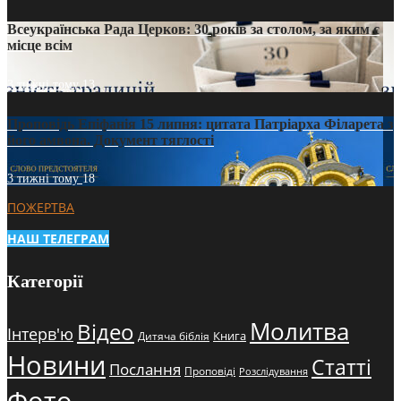
Всеукраїнська Рада Церков: 30 років за столом, за яким є
місце всім
3 тижні тому
13
Проповідь Епіфанія 15 липня: цитата Патріарха Філарета з
його амвона. Документ тяглості
3 тижні тому
18
ПОЖЕРТВА
НАШ ТЕЛЕГРАМ
Категорії
Молитва
Відео
Інтерв'ю
Книга
Дитяча біблія
Новини
Статті
Послання
Проповіді
Розслідування
Фото