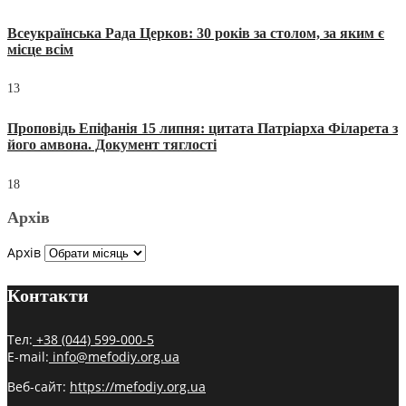
Всеукраїнська Рада Церков: 30 років за столом, за яким є
місце всім
13
Проповідь Епіфанія 15 липня: цитата Патріарха Філарета з
його амвона. Документ тяглості
18
Архів
Архів
Контакти
Тел:
+38 (044) 599-000-5
E-mail:
info@mefodiy.org.ua
Веб-сайт:
https://mefodiy.org.ua