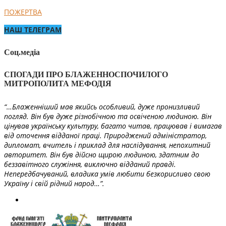
ПОЖЕРТВА
НАШ ТЕЛЕГРАМ
Соц.медіа
СПОГАДИ ПРО БЛАЖЕННОСПОЧИЛОГО
МИТРОПОЛИТА МЕФОДІЯ
“…Блаженніший мав якийсь особливий, дуже пронизливий
погляд. Він був дуже різнобічною та освіченою людиною. Він
цінував українську культуру, багато читав, працював і вимагав
від оточення відданої праці. Природжений адміністратор,
дипломат, вчитель і приклад для наслідування, непохитний
авторитет. Він був дійсно щирою людиною, здатним до
беззавітного служіння, виключно відданий правді.
Непередбачуваний, владика умів любити безкорисливо свою
Україну і свій рідний народ…”.