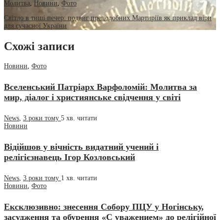
Молитва
,
Новини
,
Фото
Світло в тиші печер: подвиг преподобних Мартиріїв як приклад віри
для сучасної України
Схожі записи
Новини
,
Фото
Вселенський Патріарх Варфоломій: Молитва за
мир, діалог і християнське свідчення у світі
News
,
3 роки тому
5 хв.
читати
Новини
Відійшов у вічність видатний учений і
релігієзнавець Ігор Козловський
News
,
3 роки тому
1 хв.
читати
Новини
,
Фото
Ексклюзивно: знесення Собору ПЦУ у Ногінську,
засудження та обурення «С уважением» до релігійної