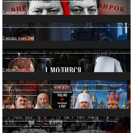
3 місяці тому
542
МАТЕРИНСЬКИЙ ОМОРФОР В ЧАС ВІЙНИ В УКРАЇНІ
3 місяці тому
248
Братська «броня» під куполами: чи стане ПЦУ прихистком
для дезертирів у рясах?
3 місяці тому
293
СВЯТІ УХИЛЯНТИ: СХЕМА, ЯК ПЕРЕТВОРИТИ ПЦУ
НА «ОФШОР» ДЛЯ ДЕЗЕРТИРА ІЗ МОСКОВСЬКОГО
ПАТРІАРХАТУ
3 місяці тому
654
«Кейс Тихона» у Тернополі: як Молитовний сніданок
оголив кризу довіри в ПЦУ