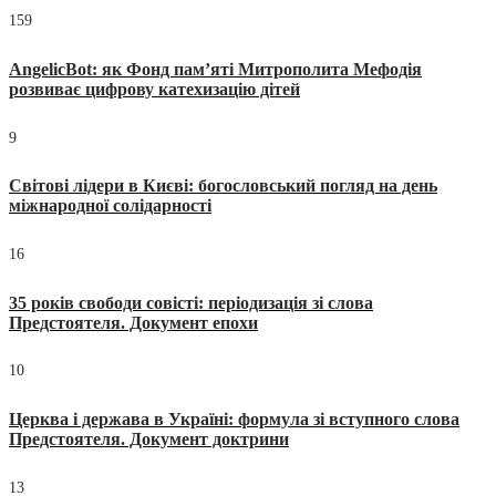
159
AngelicBot: як Фонд пам’яті Митрополита Мефодія
розвиває цифрову катехизацію дітей
9
Світові лідери в Києві: богословський погляд на день
міжнародної солідарності
16
35 років свободи совісті: періодизація зі слова
Предстоятеля. Документ епохи
10
Церква і держава в Україні: формула зі вступного слова
Предстоятеля. Документ доктрини
13