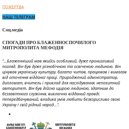
ПОЖЕРТВА
НАШ ТЕЛЕГРАМ
Соц.медіа
СПОГАДИ ПРО БЛАЖЕННОСПОЧИЛОГО
МИТРОПОЛИТА МЕФОДІЯ
“…Блаженніший мав якийсь особливий, дуже пронизливий
погляд. Він був дуже різнобічною та освіченою людиною. Він
цінував українську культуру, багато читав, працював і вимагав
від оточення відданої праці. Природжений адміністратор,
дипломат, вчитель і приклад для наслідування, непохитний
авторитет. Він був дійсно щирою людиною, здатним до
беззавітного служіння, виключно відданий правді.
Непередбачуваний, владика умів любити безкорисливо свою
Україну і свій рідний народ…”.