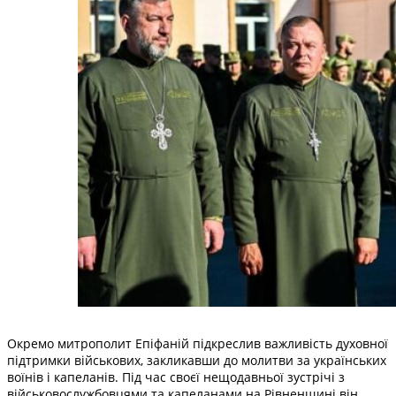
Окремо митрополит Епіфаній підкреслив важливість духовної
підтримки військових, закликавши до молитви за українських
воїнів і капеланів. Під час своєї нещодавньої зустрічі з
військовослужбовцями та капеланами на Рівненщині він