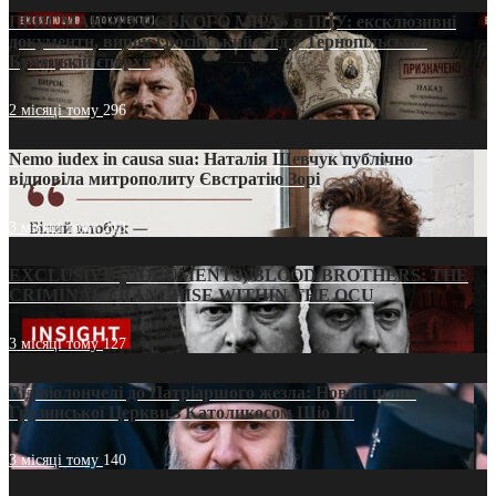
ПРИСМАК «РУССЬКОГО МІРА» в ПЦУ: ексклюзивні
документи, вирок і російський слід у Тернопільсько-
Бучацькій єпархії
2 місяці тому
296
Nemo iudex in causa sua: Наталія Шевчук публічно
відповіла митрополиту Євстратію Зорі
3 місяці тому
213
EXCLUSIVE (DOCUMENTS)/BLOOD BROTHERS: THE
CRIMINAL FRANCHISE WITHIN THE OCU
3 місяці тому
127
Від віолончелі до Патріаршого жезла: Новий шлях
Грузинської Церкви з Католикосом Шіо III
3 місяці тому
140