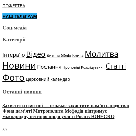
ПОЖЕРТВА
НАШ ТЕЛЕГРАМ
Соц.медіа
Категорії
Молитва
Відео
Інтерв'ю
Книга
Дитяча біблія
Новини
Статті
Послання
Проповіді
Розслідування
Фото
Церковний календар
Останні новини
Захистити святині — означає захистити пам’ять людства:
Фонд пам’яті Митрополита Мефодія підтримує
міжнародну петицію щодо участі Росії в ЮНЕСКО
59