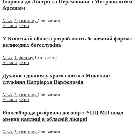
Іларіона до Австрії та Перемовини з Митрополитом
Арсенієм
News
,
2 роки тому
1 хв.
читати
Новини
,
Фото
У Київській області розробляють безпечний формат
великодніх богослужінь
News
,
1 рік тому
1 хв.
читати
Новини
,
Фото
Духовне єднання у храмі святого Миколая:
служіння Патріарха Варфоломія
News
,
2 роки тому
1 хв.
читати
Новини
,
Фото
Рівнеоблрада розірвала договір з УПЦ МП щодо
оренди каплиці в обласній лікарні
News
,
3 роки тому
2 хв.
читати