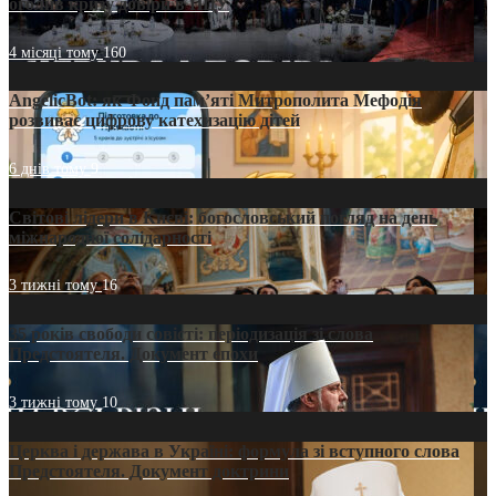
оголив кризу довіри в ПЦУ
4 місяці тому
160
AngelicBot: як Фонд пам’яті Митрополита Мефодія
розвиває цифрову катехизацію дітей
6 днів тому
9
Світові лідери в Києві: богословський погляд на день
міжнародної солідарності
3 тижні тому
16
35 років свободи совісті: періодизація зі слова
Предстоятеля. Документ епохи
3 тижні тому
10
Церква і держава в Україні: формула зі вступного слова
Предстоятеля. Документ доктрини