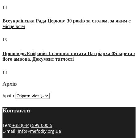
13
Всеукраїнська Рада Церков: 30 років за столом, за яким є
місце всім
13
Проповідь Епіфанія 15 липня: цитата Патріарха Філарета з
його амвона. Документ тяглості
18
Архів
Архів
Контакти
Тел:
+38 (044) 599-000-5
E-mail:
info@mefodiy.org.ua