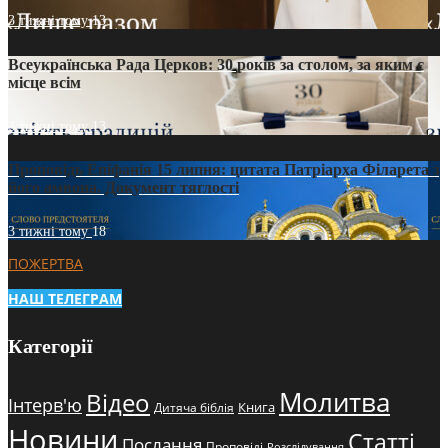
3 тижні тому
13
Всеукраїнська Рада Церков: 30 років за столом, за яким є
місце всім
3 тижні тому
13
Проповідь Епіфанія 15 липня: цитата Патріарха Філарета з
його амвона. Документ тяглості
3 тижні тому
18
ПОЖЕРТВА
НАШ ТЕЛЕГРАМ
Категорії
Молитва
Відео
Інтерв'ю
Книга
Дитяча біблія
Новини
Статті
Послання
Проповіді
Розслідування