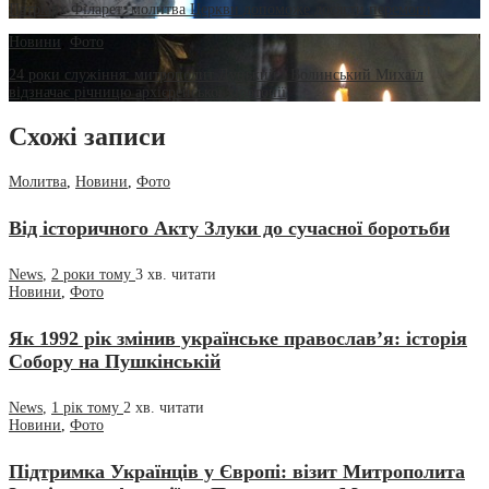
Патріарх Філарет: молитва Церкви допоможе досягти перемоги
Новини
,
Фото
24 роки служіння: митрополит Луцький і Волинський Михаїл
відзначає річницю архієрейської хіротонії
Схожі записи
Молитва
,
Новини
,
Фото
Від історичного Акту Злуки до сучасної боротьби
News
,
2 роки тому
3 хв.
читати
Новини
,
Фото
Як 1992 рік змінив українське православ’я: історія
Собору на Пушкінській
News
,
1 рік тому
2 хв.
читати
Новини
,
Фото
Підтримка Українців у Європі: візит Митрополита