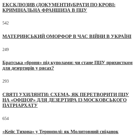
ЕКСКЛЮЗИВ (ДОКУМЕНТИ)/БРАТИ ПО КРОВІ:
КРИМІНАЛЬНА ФРАНШИЗА В ПЦУ
542
МАТЕРИНСЬКИЙ ОМОРФОР В ЧАС ВІЙНИ В УКРАЇНІ
249
Братська «броня» під куполами: чи стане ПЦУ прихистком
для дезертирів у рясах?
293
СВЯТІ УХИЛЯНТИ: СХЕМА, ЯК ПЕРЕТВОРИТИ ПЦУ
НА «ОФШОР» ДЛЯ ДЕЗЕРТИРА ІЗ МОСКОВСЬКОГО
ПАТРІАРХАТУ
654
«Кейс Тихона» у Тернополі: як Молитовний сніданок