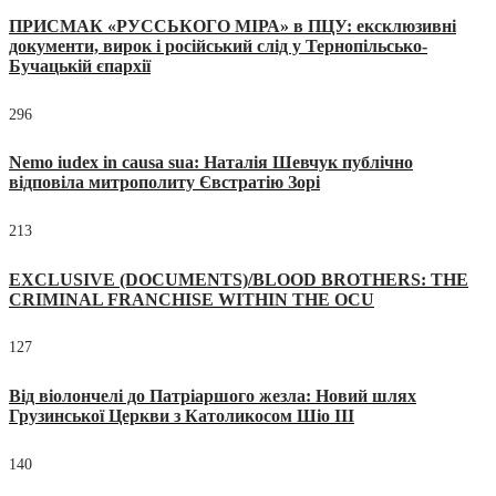
ПРИСМАК «РУССЬКОГО МІРА» в ПЦУ: ексклюзивні
документи, вирок і російський слід у Тернопільсько-
Бучацькій єпархії
296
Nemo iudex in causa sua: Наталія Шевчук публічно
відповіла митрополиту Євстратію Зорі
213
EXCLUSIVE (DOCUMENTS)/BLOOD BROTHERS: THE
CRIMINAL FRANCHISE WITHIN THE OCU
127
Від віолончелі до Патріаршого жезла: Новий шлях
Грузинської Церкви з Католикосом Шіо III
140