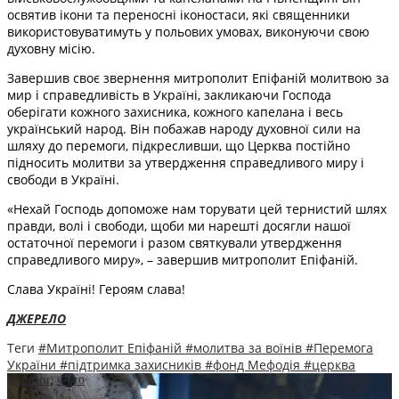
освятив ікони та переносні іконостаси, які священники
використовуватимуть у польових умовах, виконуючи свою
духовну місію.
Завершив своє звернення митрополит Епіфаній молитвою за
мир і справедливість в Україні, закликаючи Господа
оберігати кожного захисника, кожного капелана і весь
український народ. Він побажав народу духовної сили на
шляху до перемоги, підкресливши, що Церква постійно
підносить молитви за утвердження справедливого миру і
свободи в Україні.
«Нехай Господь допоможе нам торувати цей тернистий шлях
правди, волі і свободи, щоби ми нарешті досягли нашої
остаточної перемоги і разом святкували утвердження
справедливого миру», – завершив митрополит Епіфаній.
Слава Україні! Героям слава!
ДЖЕРЕЛО
Теги
#Митрополит Епіфаній
#молитва за воїнів
#Перемога
України
#підтримка захисників
#фонд Мефодія
#церква
Новини
,
Фото