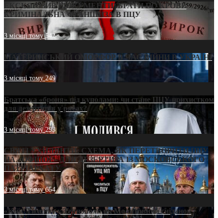
ЕКСКЛЮЗИВ (ДОКУМЕНТИ)/БРАТИ ПО КРОВІ:
КРИМІНАЛЬНА ФРАНШИЗА В ПЦУ
3 місяці тому
542
МАТЕРИНСЬКИЙ ОМОРФОР В ЧАС ВІЙНИ В УКРАЇНІ
3 місяці тому
249
Братська «броня» під куполами: чи стане ПЦУ прихистком
для дезертирів у рясах?
3 місяці тому
293
СВЯТІ УХИЛЯНТИ: СХЕМА, ЯК ПЕРЕТВОРИТИ ПЦУ
НА «ОФШОР» ДЛЯ ДЕЗЕРТИРА ІЗ МОСКОВСЬКОГО
ПАТРІАРХАТУ
3 місяці тому
654
«Кейс Тихона» у Тернополі: як Молитовний сніданок