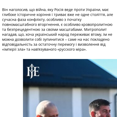
Він наголосив, що війна, яку Росія веде проти України, має
глибоке історичне коріння і триває вже не одне століття, але
сучасна фаза конфлікту, особливо з початку
повномасштабного вторгнення, є особливо кровопролитною
та безпрецедентною за своїми масштабами. Митрополит
нагадав, що, хоча український народ переживає втому, їм не
можна дозволити собі зупинитися – саме на нас покладено
відповідальність за остаточну перемогу і визволення від
«імперії зла» та нав’язуваного «русского міра».