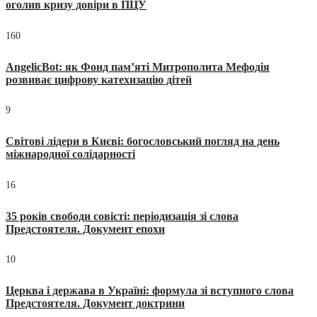
оголив кризу довіри в ПЦУ
160
AngelicBot: як Фонд пам’яті Митрополита Мефодія
розвиває цифрову катехизацію дітей
9
Світові лідери в Києві: богословський погляд на день
міжнародної солідарності
16
35 років свободи совісті: періодизація зі слова
Предстоятеля. Документ епохи
10
Церква і держава в Україні: формула зі вступного слова
Предстоятеля. Документ доктрини