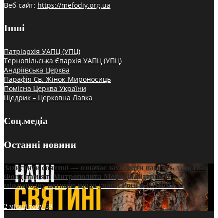
Веб-сайт:
https://mefodiy.org.ua
Інші
Патріархія УАПЦ (УПЦ)
Тернопільська Єпархія УАПЦ (УПЦ)
Андріївська Церква
Парафія Св. Жінок-Мироносиць
Помісна Церква України
Щедрик – Церковна Лавка
Соц.медіа
Останні новини
Захистити святині — означає захистити пам’ять людства:
Фонд пам’яті Митрополита Мефодія підтримує
міжнародну петицію щодо участі Росії в ЮНЕСКО
2 місяці тому
59