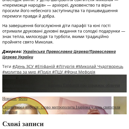
«переможця народів» — архієреї, духовенство та вірні
просили його небесного заступництва та пришвидшення
перемоги правди й добра.
На завершення богослужіння діти парафії та юні гості
отримали друковані духовні видання та солодкі подарунки —
знак тепла, милосердя та турботи, якими традиційно
пройняте свято Миколая.
Джерело:
Українська Православна Церква/Православна
Церква України
Теги
#День ЗСУ
#Епіфаній
#Літургія
#Миколай Чудотворець
#молитва за мир
#Поділ
#ПЦУ
#Фонд Мефодія
Новини
,
Фото
«Антихристове царство»: владика Епіфаній про справжнє обличчя
ідеології «русского мира»
Новини
,
Фото
Світло серед вибухів: слово митрополита Іларіона у день святителя
Миколая
Схожі записи