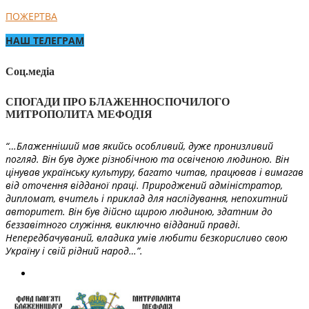
ПОЖЕРТВА
НАШ ТЕЛЕГРАМ
Соц.медіа
СПОГАДИ ПРО БЛАЖЕННОСПОЧИЛОГО
МИТРОПОЛИТА МЕФОДІЯ
“…Блаженніший мав якийсь особливий, дуже пронизливий
погляд. Він був дуже різнобічною та освіченою людиною. Він
цінував українську культуру, багато читав, працював і вимагав
від оточення відданої праці. Природжений адміністратор,
дипломат, вчитель і приклад для наслідування, непохитний
авторитет. Він був дійсно щирою людиною, здатним до
беззавітного служіння, виключно відданий правді.
Непередбачуваний, владика умів любити безкорисливо свою
Україну і свій рідний народ…”.