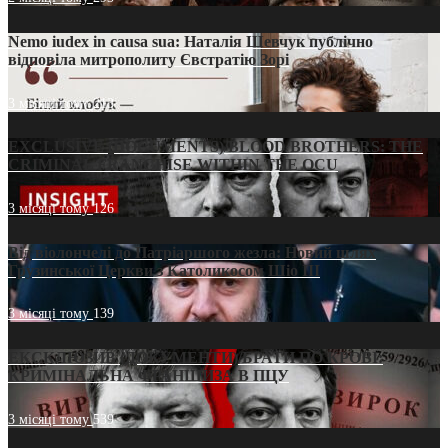
Nemo iudex in causa sua: Наталія Шевчук публічно
відповіла митрополиту Євстратію Зорі
3 місяці тому
213
EXCLUSIVE (DOCUMENTS)/BLOOD BROTHERS: THE
CRIMINAL FRANCHISE WITHIN THE OCU
3 місяці тому
126
Від віолончелі до Патріаршого жезла: Новий шлях
Грузинської Церкви з Католикосом Шіо III
3 місяці тому
139
ЕКСКЛЮЗИВ (ДОКУМЕНТИ)/БРАТИ ПО КРОВІ:
КРИМІНАЛЬНА ФРАНШИЗА В ПЦУ
3 місяці тому
539