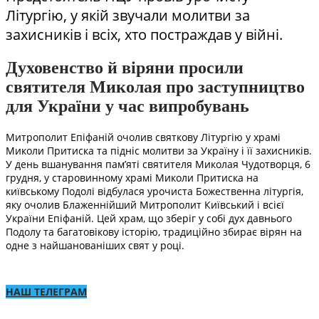
Літургію, у якій звучали молитви за
захисників і всіх, хто постраждав у війні.
Духовенство й віряни просили
святителя Миколая про заступництво
для України у час випробувань
Митрополит Епіфаній очолив святкову Літургію у храмі
Миколи Притиска та підніс молитви за Україну і її захисників.
У день вшанування пам’яті святителя Миколая Чудотворця, 6
грудня, у старовинному храмі Миколи Притиска на
київському Подолі відбулася урочиста Божественна літургія,
яку очолив Блаженнійший Митрополит Київський і всієї
України Епіфаній. Цей храм, що зберіг у собі дух давнього
Подолу та багатовікову історію, традиційно збирає вірян на
одне з найшанованіших свят у році.
НАШ ТЕЛЕГРАМ