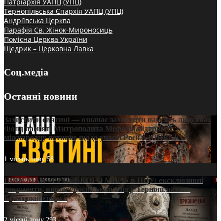
Патріархія УАПЦ (УПЦ)
Тернопільська Єпархія УАПЦ (УПЦ)
Андріївська Церква
Парафія Св. Жінок-Мироносиць
Помісна Церква України
Щедрик – Церковна Лавка
Соц.медіа
Останні новини
Захистити святині — означає захистити пам’ять людства:
Фонд пам’яті Митрополита Мефодія підтримує
міжнародну петицію щодо участі Росії в ЮНЕСКО
1 місяць тому
58
ПРИСМАК «РУССЬКОГО МІРА» в ПЦУ: ексклюзивні
документи, вирок і російський слід у Тернопільсько-
Бучацькій єпархії
2 місяці тому
293