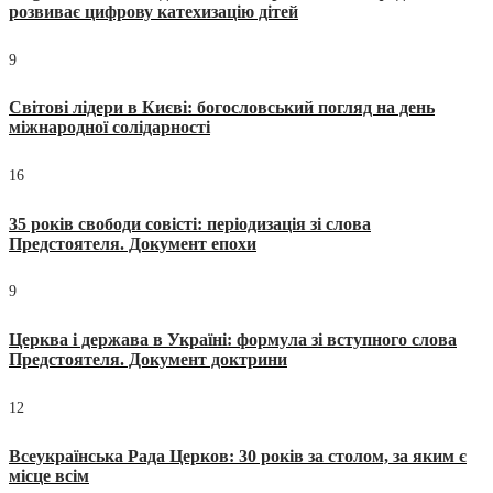
розвиває цифрову катехизацію дітей
9
Світові лідери в Києві: богословський погляд на день
міжнародної солідарності
16
35 років свободи совісті: періодизація зі слова
Предстоятеля. Документ епохи
9
Церква і держава в Україні: формула зі вступного слова
Предстоятеля. Документ доктрини
12
Всеукраїнська Рада Церков: 30 років за столом, за яким є
місце всім