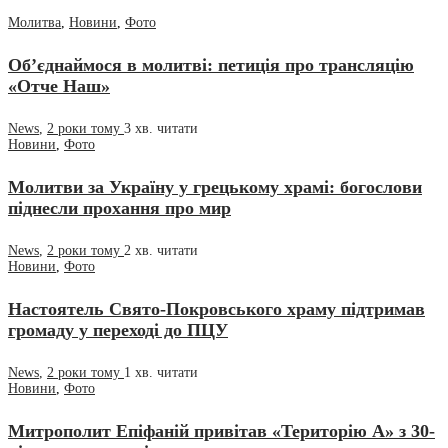
Молитва
,
Новини
,
Фото
Об’єднаймося в молитві: петиція про трансляцію
«Отче Наш»
News
,
2 роки тому
3 хв.
читати
Новини
,
Фото
Молитви за Україну у грецькому храмі: богослови
піднесли прохання про мир
News
,
2 роки тому
2 хв.
читати
Новини
,
Фото
Настоятель Свято-Покровського храму підтримав
громаду у переході до ПЦУ
News
,
2 роки тому
1 хв.
читати
Новини
,
Фото
Митрополит Епіфаній привітав «Територію А» з 30-