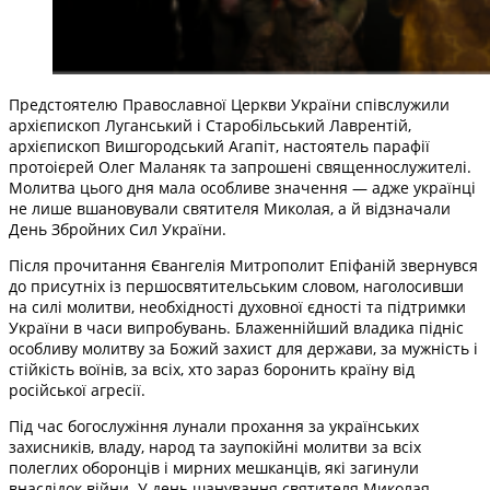
Предстоятелю Православної Церкви України співслужили
архієпископ Луганський і Старобільський Лаврентій,
архієпископ Вишгородський Агапіт, настоятель парафії
протоієрей Олег Маланяк та запрошені священнослужителі.
Молитва цього дня мала особливе значення — адже українці
не лише вшановували святителя Миколая, а й відзначали
День Збройних Сил України.
Після прочитання Євангелія Митрополит Епіфаній звернувся
до присутніх із першосвятительським словом, наголосивши
на силі молитви, необхідності духовної єдності та підтримки
України в часи випробувань. Блаженнійший владика підніс
особливу молитву за Божий захист для держави, за мужність і
стійкість воїнів, за всіх, хто зараз боронить країну від
російської агресії.
Під час богослужіння лунали прохання за українських
захисників, владу, народ та заупокійні молитви за всіх
полеглих оборонців і мирних мешканців, які загинули
внаслідок війни. У день шанування святителя Миколая —