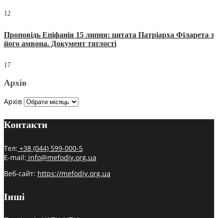
12
Проповідь Епіфанія 15 липня: цитата Патріарха Філарета з
його амвона. Документ тяглості
17
Архів
Архів
Контакти
Тел:
+38 (044) 599-000-5
E-mail:
info@mefodiy.org.ua
Веб-сайт:
https://mefodiy.org.ua
Інші