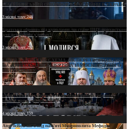
МАТЕРИНСЬКИЙ ОМОРФОР В ЧАС ВІЙНИ В УКРАЇНІ
3 місяці тому
248
Братська «броня» під куполами: чи стане ПЦУ прихистком
для дезертирів у рясах?
3 місяці тому
292
СВЯТІ УХИЛЯНТИ: СХЕМА, ЯК ПЕРЕТВОРИТИ ПЦУ
НА «ОФШОР» ДЛЯ ДЕЗЕРТИРА ІЗ МОСКОВСЬКОГО
ПАТРІАРХАТУ
3 місяці тому
653
«Кейс Тихона» у Тернополі: як Молитовний сніданок
оголив кризу довіри в ПЦУ
4 місяці тому
159
AngelicBot: як Фонд пам’яті Митрополита Мефодія