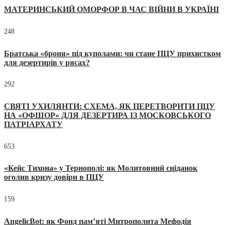
МАТЕРИНСЬКИЙ ОМОРФОР В ЧАС ВІЙНИ В УКРАЇНІ
248
Братська «броня» під куполами: чи стане ПЦУ прихистком
для дезертирів у рясах?
292
СВЯТІ УХИЛЯНТИ: СХЕМА, ЯК ПЕРЕТВОРИТИ ПЦУ
НА «ОФШОР» ДЛЯ ДЕЗЕРТИРА ІЗ МОСКОВСЬКОГО
ПАТРІАРХАТУ
653
«Кейс Тихона» у Тернополі: як Молитовний сніданок
оголив кризу довіри в ПЦУ
159
AngelicBot: як Фонд пам’яті Митрополита Мефодія