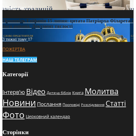
3 тижні тому
12
Проповідь Епіфанія 15 липня: цитата Патріарха Філарета з
його амвона. Документ тяглості
3 тижні тому
17
ПОЖЕРТВА
НАШ ТЕЛЕГРАМ
Категорії
Молитва
Відео
Інтерв'ю
Книга
Дитяча біблія
Новини
Статті
Послання
Проповіді
Розслідування
Фото
Церковний календар
Сторінки