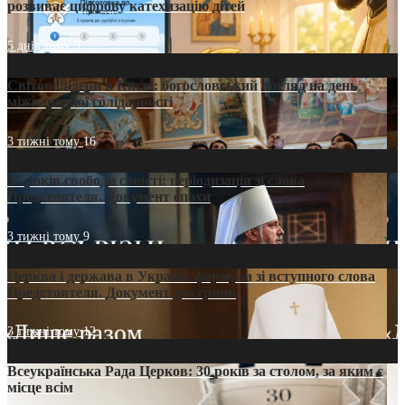
розвиває цифрову катехизацію дітей
5 днів тому
9
Світові лідери в Києві: богословський погляд на день
міжнародної солідарності
3 тижні тому
16
35 років свободи совісті: періодизація зі слова
Предстоятеля. Документ епохи
3 тижні тому
9
Церква і держава в Україні: формула зі вступного слова
Предстоятеля. Документ доктрини
3 тижні тому
12
Всеукраїнська Рада Церков: 30 років за столом, за яким є
місце всім