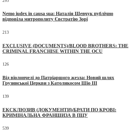
293
Nemo iudex in causa sua: Наталія Шевчук публічно
відповіла митрополиту Євстратію Зорі
213
EXCLUSIVE (DOCUMENTS)/BLOOD BROTHERS: THE
CRIMINAL FRANCHISE WITHIN THE OCU
126
Від віолончелі до Патріаршого жезла: Новий шлях
Грузинської Церкви з Католикосом Шіо III
139
ЕКСКЛЮЗИВ (ДОКУМЕНТИ)/БРАТИ ПО КРОВІ:
КРИМІНАЛЬНА ФРАНШИЗА В ПЦУ
539