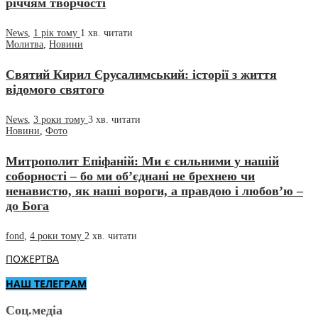
річчям творчості
News
,
1 рік тому
1 хв.
читати
Молитва
,
Новини
Святий Кирил Єрусалимський: історії з життя
відомого святого
News
,
3 роки тому
3 хв.
читати
Новини
,
Фото
Митрополит Епіфаній: Ми є сильними у нашій
соборності – бо ми об’єднані не брехнею чи
ненавистю, як наші вороги, а правдою і любов’ю –
до Бога
fond
,
4 роки тому
2 хв.
читати
ПОЖЕРТВА
НАШ ТЕЛЕГРАМ
Соц.медіа