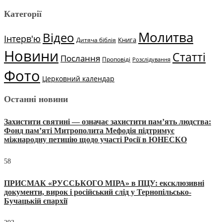
Категорії
Молитва
Відео
Інтерв'ю
Книга
Дитяча біблія
Новини
Статті
Послання
Проповіді
Розслідування
Фото
Церковний календар
Останні новини
Захистити святині — означає захистити пам’ять людства:
Фонд пам’яті Митрополита Мефодія підтримує
міжнародну петицію щодо участі Росії в ЮНЕСКО
58
ПРИСМАК «РУССЬКОГО МІРА» в ПЦУ: ексклюзивні
документи, вирок і російський слід у Тернопільсько-
Бучацькій єпархії