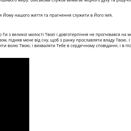
я Йому нашого життя та прагнення служити в Його Ім’я.
Ти з великої милості Твоєї і довготерпіння не прогнівався на ме
ом, підняв мене від сну, щоб з ранку прославляти владу Твою. І 
нити волю Твою, і вихваляти Тебе в сердечному сповіданні, і в піс