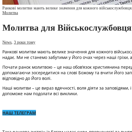
Ранкові молитви мають велике значення для кожного військослужбовця
Молитва
Молитва для Військослужбовця
News
,
3 роки тому
Ранкові молитви мають велике значення для кожного військослу
надає. Ми не станемо забутими у Його очах через наші гріхи,
Почати ранок молитвою – це наш обов’язок християнина перед
допомагаючи зосередитися на слові Божому та вчити Його запо
відповідно до Його волі.
Наші молитви – це вираз вдячності, воля діяти за заповідями, і
допоможе нам подолати всі виклики.
НАШ ТЕЛЕГРАМ
Така ранкова зустріч із Богом надає сили, впевненості та вну