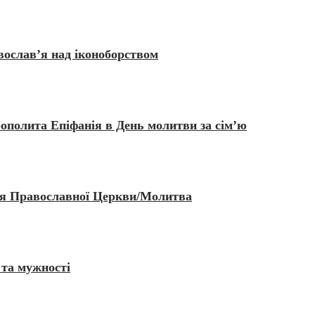
вослав’я над іконоборством
ополита Епіфанія в День молитви за сім’ю
ття Православної Церкви/Молитва
 та мужності