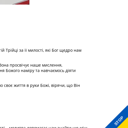
 Трійці за її милості, які Бог щедро нам
Вона просвічує наше мислення,
ня Божого наміру та навчаємось діяти
о своє життя в руки Божі, вірячи, що Він
STOP
ості – молитва допомагає нам знайти цю міць