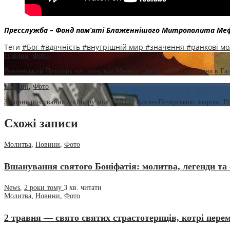
Пресслужба – Фонд пам’яті Блаженнішого Митрополита Ме
Теги
#Бог
#вдячність
#внутрішній мир
#значення
#ранкові м
Новини
,
Фото
Вселенський Патріарх на святковій Метохії Святого Пантелеймона в Гал
Новини
,
Фото
Законне розірвання договору між УПЦ та Києво-Печерською лаврою: Рі
Схожі записи
Молитва
,
Новини
,
Фото
Вшанування святого Боніфатія: молитва, легенди та
News
,
2 роки тому
3 хв.
читати
Молитва
,
Новини
,
Фото
2 травня — свято святих страстотерпців, котрі пере