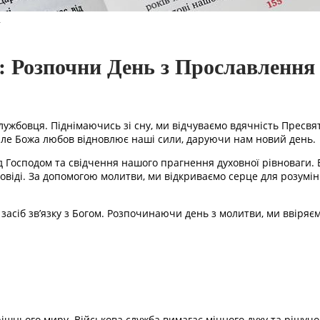
.
: Розпочни День з Прославлення
жбовця. Піднімаючись зі сну, ми відчуваємо вдячність Пресвятій
 але Божа любов відновлює наші сили, даруючи нам новий день.
 Господом та свідчення нашого прагнення духовної рівноваги. 
віді. За допомогою молитви, ми відкриваємо серце для розумін
 засіб зв’язку з Богом. Розпочинаючи день з молитви, ми ввіряєм
трішнього миру. Військова служба вимагає міцного духу та рішуч