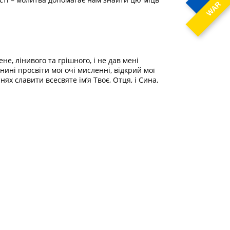
WAR
не, лінивого та грішного, і не дав мені
нині просвіти мої очі мисленні, відкрий мої
нях славити всесвяте ім’я Твоє, Отця, і Сина,