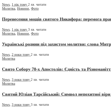
News
,
1 рік тому
2 хв.
читати
Молитва
,
Новини
,
Фото
Перенесення мощів святого Никифора: перемога пра
News
,
1 рік тому
3 хв.
читати
Молитва
,
Новини
,
Фото
Українські родини під захистом молитви: слова Митр
News
,
2 роки тому
2 хв.
читати
Молитва
Свято Собору 70-х Апостолів: Єдність та Різномані
News
,
3 роки тому
2 хв.
читати
Молитва
Святий Юліан Тарсійський: Символ непохитної віри
News
,
3 роки тому
3 хв.
читати