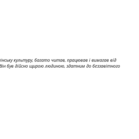
їнську культуру, багато читав, працював і вимагав від
Він був дійсно щирою людиною, здатним до беззавітного