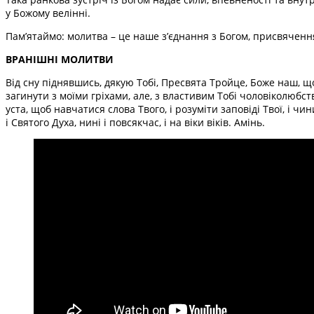
у Божому велінні.
Пам’ятаймо: молитва – це наше з’єднання з Богом, присвяченн
ВРАНІШНІ МОЛИТВИ
Від сну піднявшись, дякую Тобі, Пресвята Тройце, Боже наш, що 
загинути з моїми гріхами, але, з властивим Тобі чоловіколюбств
уста, щоб навчатися слова Твого, і розуміти заповіді Твої, і чи
і Святого Духа, нині і повсякчас, і на віки віків. Амінь.