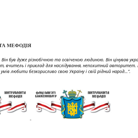
ТА МЕФОДІЯ
Він був дуже різнобічною та освіченою людиною. Він цінував укра
т, вчитель і приклад для наслідування, непохитний авторитет. 
умів любити безкорисливо свою Україну і свій рідний народ…”.