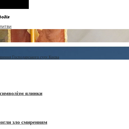
фодія
олитви
аті
шення Господарського суду Києва
 символізм ялинки
могли зло смиренням