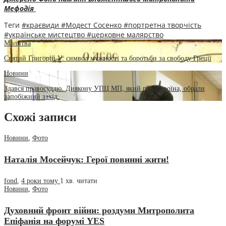
Мефодія
Теги
#краєвиди
#Модест Сосенко
#портретна творчість
#українське мистецтво
#церковне малярство
Молитва
Святий Григорій V: символ мужності та боротьби за свободу Греції
Новини
Здався правосуддю. Диякону УПЦ МП, який побив воїна, обрали
запобіжний захід.
Схожі записи
Новини
,
Фото
Наталія Мосейчук: Герої повинні жити!
fond
,
4 роки тому
1 хв.
читати
Новини
,
Фото
Духовний фронт війни: роздуми Митрополита
Епіфанія на форумі YES