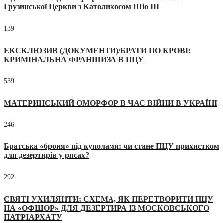
Грузинської Церкви з Католикосом Шіо III
139
ЕКСКЛЮЗИВ (ДОКУМЕНТИ)/БРАТИ ПО КРОВІ:
КРИМІНАЛЬНА ФРАНШИЗА В ПЦУ
539
МАТЕРИНСЬКИЙ ОМОРФОР В ЧАС ВІЙНИ В УКРАЇНІ
246
Братська «броня» під куполами: чи стане ПЦУ прихистком
для дезертирів у рясах?
292
СВЯТІ УХИЛЯНТИ: СХЕМА, ЯК ПЕРЕТВОРИТИ ПЦУ
НА «ОФШОР» ДЛЯ ДЕЗЕРТИРА ІЗ МОСКОВСЬКОГО
ПАТРІАРХАТУ