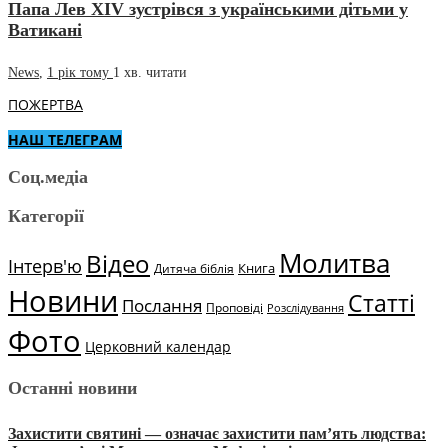
Папа Лев XIV зустрівся з українськими дітьми у
Ватикані
News
,
1 рік тому
1 хв.
читати
ПОЖЕРТВА
НАШ ТЕЛЕГРАМ
Соц.медіа
Категорії
Молитва
Відео
Інтерв'ю
Книга
Дитяча біблія
Новини
Статті
Послання
Проповіді
Розслідування
Фото
Церковний календар
Останні новини
Захистити святині — означає захистити пам’ять людства: