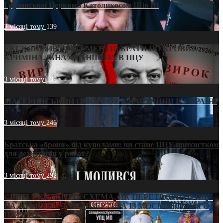
Грузинської Церкви з Католикосом Шіо III
3 місяці тому
139
ЕКСКЛЮЗИВ (ДОКУМЕНТИ)/БРАТИ ПО КРОВІ:
КРИМІНАЛЬНА ФРАНШИЗА В ПЦУ
3 місяці тому
539
МАТЕРИНСЬКИЙ ОМОРФОР В ЧАС ВІЙНИ В УКРАЇНІ
3 місяці тому
246
Братська «броня» під куполами: чи стане ПЦУ прихистком
для дезертирів у рясах?
3 місяці тому
292
СВЯТІ УХИЛЯНТИ: СХЕМА, ЯК ПЕРЕТВОРИТИ ПЦУ
НА «ОФШОР» ДЛЯ ДЕЗЕРТИРА ІЗ МОСКОВСЬКОГО
ПАТРІАРХАТУ