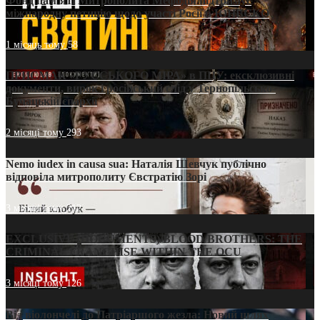
Фонд пам’яті Митрополита Мефодія підтримує
міжнародну петицію щодо участі Росії в ЮНЕСКО
1 місяць тому
58
ПРИСМАК «РУССЬКОГО МІРА» в ПЦУ: ексклюзивні
документи, вирок і російський слід у Тернопільсько-
Бучацькій єпархії
2 місяці тому
293
Nemo iudex in causa sua: Наталія Шевчук публічно
відповіла митрополиту Євстратію Зорі
3 місяці тому
212
EXCLUSIVE (DOCUMENTS)/BLOOD BROTHERS: THE
CRIMINAL FRANCHISE WITHIN THE OCU
3 місяці тому
126
Від віолончелі до Патріаршого жезла: Новий шлях