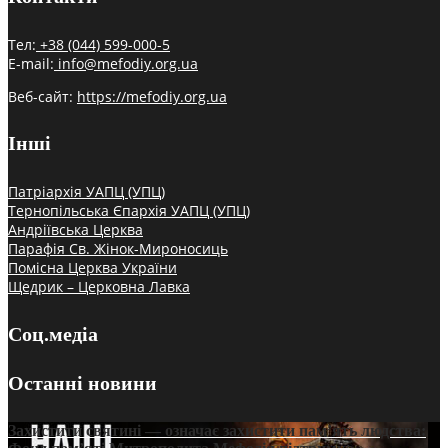
Тел:
+38 (044) 599-000-5
E-mail:
info@mefodiy.org.ua
Веб-сайт:
https://mefodiy.org.ua
Інші
Патріархія УАПЦ (УПЦ)
Тернопільська Єпархія УАПЦ (УПЦ)
Андріївська Церква
Парафія Св. Жінок-Мироносиць
Помісна Церква України
Щедрик – Церковна Лавка
Соц.медіа
Останні новини
Захистити святині — означає захистити пам’ять людства: