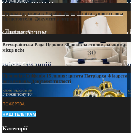
3 тижні тому
8
Церква і держава в Україні: формула зі вступного слова
Предстоятеля. Документ доктрини
3 тижні тому
11
Всеукраїнська Рада Церков: 30 років за столом, за яким є
місце всім
3 тижні тому
12
Проповідь Епіфанія 15 липня: цитата Патріарха Філарета з
його амвона. Документ тяглості
3 тижні тому
16
ПОЖЕРТВА
НАШ ТЕЛЕГРАМ
Категорії