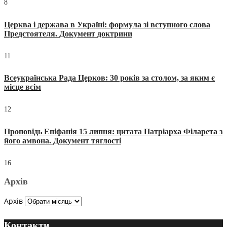
8
Церква і держава в Україні: формула зі вступного слова
Предстоятеля. Документ доктрини
11
Всеукраїнська Рада Церков: 30 років за столом, за яким є
місце всім
12
Проповідь Епіфанія 15 липня: цитата Патріарха Філарета з
його амвона. Документ тяглості
16
Архів
Архів
Контакти