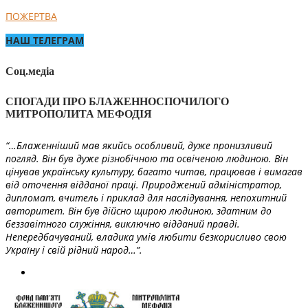
ПОЖЕРТВА
НАШ ТЕЛЕГРАМ
Соц.медіа
СПОГАДИ ПРО БЛАЖЕННОСПОЧИЛОГО
МИТРОПОЛИТА МЕФОДІЯ
“…Блаженніший мав якийсь особливий, дуже пронизливий
погляд. Він був дуже різнобічною та освіченою людиною. Він
цінував українську культуру, багато читав, працював і вимагав
від оточення відданої праці. Природжений адміністратор,
дипломат, вчитель і приклад для наслідування, непохитний
авторитет. Він був дійсно щирою людиною, здатним до
беззавітного служіння, виключно відданий правді.
Непередбачуваний, владика умів любити безкорисливо свою
Україну і свій рідний народ…”.