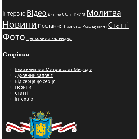
Молитва
Відео
Інтерв'ю
Книга
Дитяча біблія
Новини
Статті
Послання
Проповіді
Розслідування
Фото
Церковний календар
Сторінки
Блаженніший Митрополит Мефодій
Духовний заповіт
Від серця до серця
Новини
Статті
Інтерв’ю