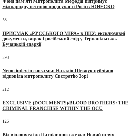
Фонд пам’яті Митрополита Мефодія підтримує
міжнародну петицію щодо участі Росії в ЮНЕСКО
58
ПРИСМАК «РУССЬКОГО МІРА» в ПЦУ: ексклюзивні
документи, вирок і російський слід у Тернопільсько-
Бучацькій єпархії
293
Nemo iudex in causa sua: Наталія Шевчук публічно
відповіла митрополиту Євстратію Зорі
212
EXCLUSIVE (DOCUMENTS)/BLOOD BROTHERS: THE
CRIMINAL FRANCHISE WITHIN THE OCU
126
Від віолончелі до Патріаршого жезла: Новий шлях