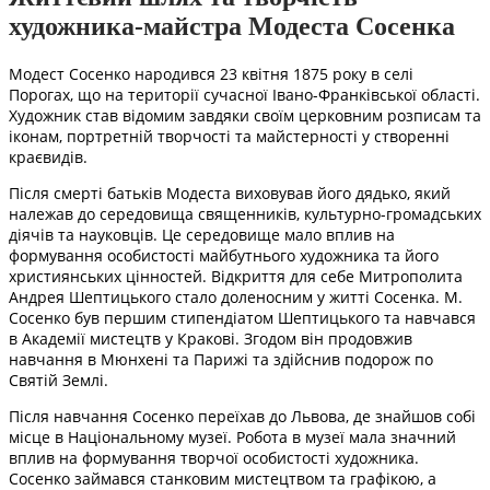
художника-майстра Модеста Сосенка
Модест Сосенко народився 23 квітня 1875 року в селі
Порогах, що на території сучасної Івано-Франківської області.
Художник став відомим завдяки своїм церковним розписам та
іконам, портретній творчості та майстерності у створенні
краєвидів.
Після смерті батьків Модеста виховував його дядько, який
належав до середовища священників, культурно-громадських
діячів та науковців. Це середовище мало вплив на
формування особистості майбутнього художника та його
християнських цінностей. Відкриття для себе Митрополита
Андрея Шептицького стало доленосним у житті Сосенка. М.
Сосенко був першим стипендіатом Шептицького та навчався
в Академії мистецтв у Кракові. Згодом він продовжив
навчання в Мюнхені та Парижі та здійснив подорож по
Святій Землі.
Після навчання Сосенко переїхав до Львова, де знайшов собі
місце в Національному музеї. Робота в музеї мала значний
вплив на формування творчої особистості художника.
Сосенко займався станковим мистецтвом та графікою, а