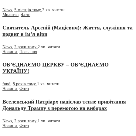
News
,
5 місяців тому
2 хв.
читати
Молитва
,
Фото
Святитель Арсеній (Мацієвич): Життя, служіння та
подвиг в ім’я віри
News
,
2 роки тому
2 хв.
читати
Новини
,
Послання
ОБ’ЄДНАЄМО ЦЕРКВУ – ОБ’ЄДНАЄМО
УКРАЇНУ!
fond
,
8 років тому
1 хв.
читати
Новини
,
Фото
Вселенський Патріарх надіслав тепле привітання
Дональду Трампу з перемогою на виборах
News
,
2 роки тому
1 хв.
читати
Новини
,
Фото