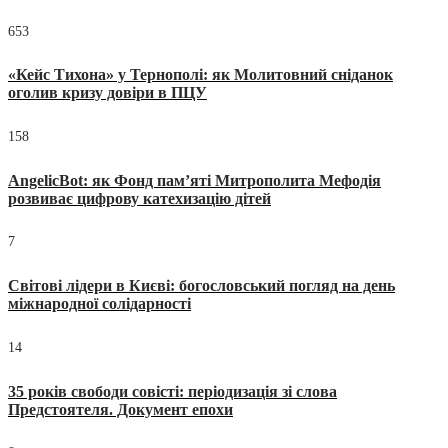
653
«Кейс Тихона» у Тернополі: як Молитовний сніданок
оголив кризу довіри в ПЦУ
158
AngelicBot: як Фонд пам’яті Митрополита Мефодія
розвиває цифрову катехизацію дітей
7
Світові лідери в Києві: богословський погляд на день
міжнародної солідарності
14
35 років свободи совісті: періодизація зі слова
Предстоятеля. Документ епохи