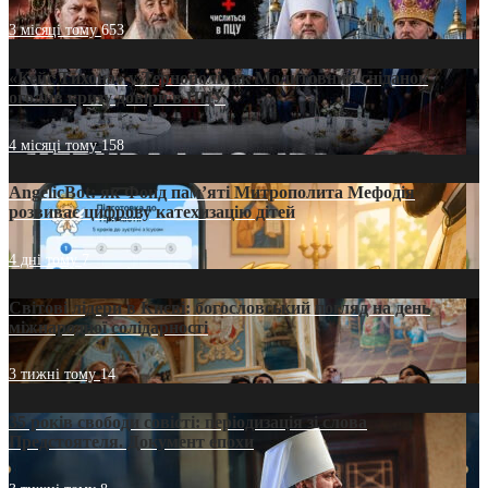
3 місяці тому
653
«Кейс Тихона» у Тернополі: як Молитовний сніданок
оголив кризу довіри в ПЦУ
4 місяці тому
158
AngelicBot: як Фонд пам’яті Митрополита Мефодія
розвиває цифрову катехизацію дітей
4 дні тому
7
Світові лідери в Києві: богословський погляд на день
міжнародної солідарності
3 тижні тому
14
35 років свободи совісті: періодизація зі слова
Предстоятеля. Документ епохи