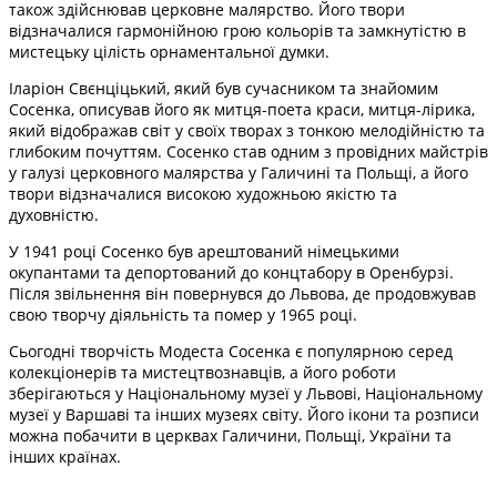
також здійснював церковне малярство. Його твори
відзначалися гармонійною грою кольорів та замкнутістю в
мистецьку цілість орнаментальної думки.
Іларіон Свєнціцький, який був сучасником та знайомим
Сосенка, описував його як митця-поета краси, митця-лірика,
який відображав світ у своїх творах з тонкою мелодійністю та
глибоким почуттям. Сосенко став одним з провідних майстрів
у галузі церковного малярства у Галичині та Польщі, а його
твори відзначалися високою художньою якістю та
духовністю.
У 1941 році Сосенко був арештований німецькими
окупантами та депортований до концтабору в Оренбурзі.
Після звільнення він повернувся до Львова, де продовжував
свою творчу діяльність та помер у 1965 році.
Сьогодні творчість Модеста Сосенка є популярною серед
колекціонерів та мистецтвознавців, а його роботи
зберігаються у Національному музеї у Львові, Національному
музеї у Варшаві та інших музеях світу. Його ікони та розписи
можна побачити в церквах Галичини, Польщі, України та
інших країнах.