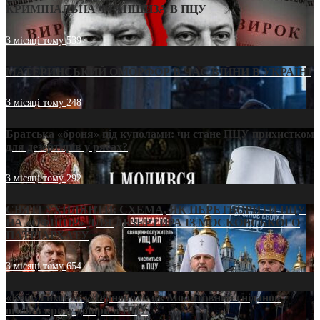
КРИМІНАЛЬНА ФРАНШИЗА В ПЦУ
3 місяці тому
539
МАТЕРИНСЬКИЙ ОМОРФОР В ЧАС ВІЙНИ В УКРАЇНІ
3 місяці тому
248
Братська «броня» під куполами: чи стане ПЦУ прихистком
для дезертирів у рясах?
3 місяці тому
292
СВЯТІ УХИЛЯНТИ: СХЕМА, ЯК ПЕРЕТВОРИТИ ПЦУ
НА «ОФШОР» ДЛЯ ДЕЗЕРТИРА ІЗ МОСКОВСЬКОГО
ПАТРІАРХАТУ
3 місяці тому
654
«Кейс Тихона» у Тернополі: як Молитовний сніданок
оголив кризу довіри в ПЦУ