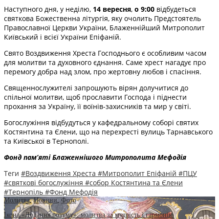
Наступного дня, у неділю,
14 вересня
,
о 9:00
відбудеться
святкова Божественна літургія, яку очолить Предстоятель
Православної Церкви України, Блаженнійший Митрополит
Київський і всієї України Епіфаній.
Свято Воздвиження Хреста Господнього є особливим часом
для молитви та духовного єднання. Саме хрест нагадує про
перемогу добра над злом, про жертовну любов і спасіння.
Священнослужителі запрошують вірян долучитися до
спільної молитви, щоб прославити Господа і піднести
прохання за Україну, її воїнів-захисників та мир у світі.
Богослужіння відбудуться у кафедральному соборі святих
Костянтина та Єлени, що на перехресті вулиць Тарнавського
та Київської в Тернополі.
Фонд пам’яті Блаженнішого Митрополита Мефоді
я
Теги
#Воздвиження Хреста
#Митрополит Епіфаній
#ПЦУ
#святкові богослужіння
#собор Костянтина та Єлени
#Тернопіль
#Фонд Мефодія
Молитва
,
Новини
,
Фото
Ікона «Додання розуму»: молитва за мудрість і гармонію