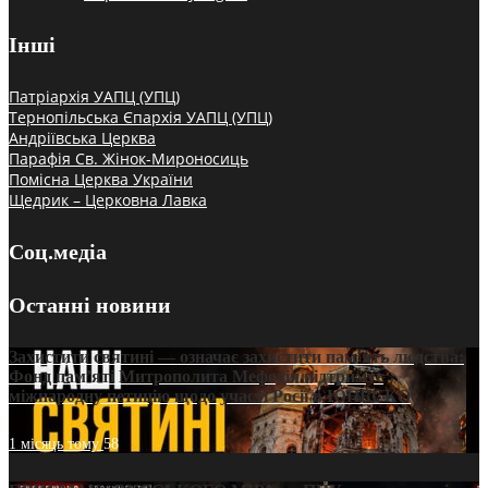
Інші
Патріархія УАПЦ (УПЦ)
Тернопільська Єпархія УАПЦ (УПЦ)
Андріївська Церква
Парафія Св. Жінок-Мироносиць
Помісна Церква України
Щедрик – Церковна Лавка
Соц.медіа
Останні новини
Захистити святині — означає захистити пам’ять людства:
Фонд пам’яті Митрополита Мефодія підтримує
міжнародну петицію щодо участі Росії в ЮНЕСКО
1 місяць тому
58