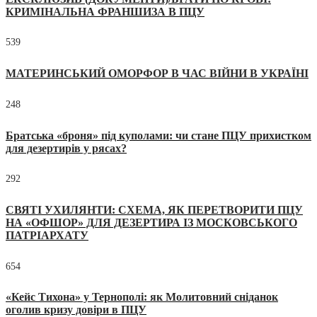
КРИМІНАЛЬНА ФРАНШИЗА В ПЦУ
539
МАТЕРИНСЬКИЙ ОМОРФОР В ЧАС ВІЙНИ В УКРАЇНІ
248
Братська «броня» під куполами: чи стане ПЦУ прихистком
для дезертирів у рясах?
292
СВЯТІ УХИЛЯНТИ: СХЕМА, ЯК ПЕРЕТВОРИТИ ПЦУ
НА «ОФШОР» ДЛЯ ДЕЗЕРТИРА ІЗ МОСКОВСЬКОГО
ПАТРІАРХАТУ
654
«Кейс Тихона» у Тернополі: як Молитовний сніданок
оголив кризу довіри в ПЦУ