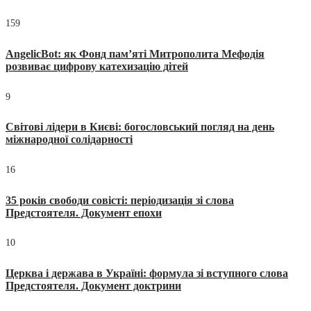
159
AngelicBot: як Фонд пам’яті Митрополита Мефодія
розвиває цифрову катехизацію дітей
9
Світові лідери в Києві: богословський погляд на день
міжнародної солідарності
16
35 років свободи совісті: періодизація зі слова
Предстоятеля. Документ епохи
10
Церква і держава в Україні: формула зі вступного слова
Предстоятеля. Документ доктрини