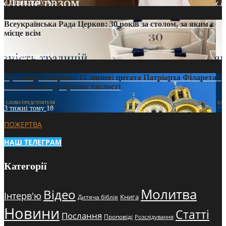
3 тижні тому
13
Всеукраїнська Рада Церков: 30 років за столом, за яким є
місце всім
3 тижні тому
12
Проповідь Епіфанія 15 липня: цитата Патріарха Філарета з
його амвона. Документ тяглості
3 тижні тому
18
ПОЖЕРТВА
НАШ ТЕЛЕГРАМ
Категорії
Молитва
Відео
Інтерв'ю
Книга
Дитяча біблія
Новини
Статті
Послання
Проповіді
Розслідування