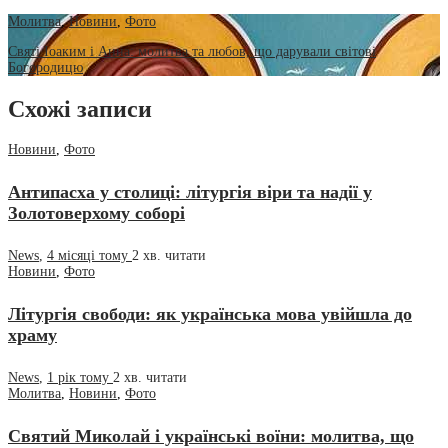
Молитва
,
Новини
,
Фото
Святі Іоаким і Анна: молитва та любов, що дарували світові
Богородицю
Схожі записи
Новини
,
Фото
Антипасха у столиці: літургія віри та надії у
Золотоверхому соборі
News
,
4 місяці тому
2 хв.
читати
Новини
,
Фото
Літургія свободи: як українська мова увійшла до
храму
News
,
1 рік тому
2 хв.
читати
Молитва
,
Новини
,
Фото
Святий Миколай і українські воїни: молитва, що