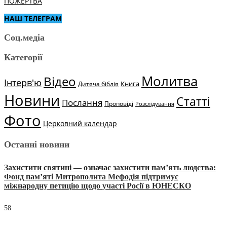
ПОЖЕРТВА
НАШ ТЕЛЕГРАМ
Соц.медіа
Категорії
Молитва
Відео
Інтерв'ю
Книга
Дитяча біблія
Новини
Статті
Послання
Проповіді
Розслідування
Фото
Церковний календар
Останні новини
Захистити святині — означає захистити пам’ять людства:
Фонд пам’яті Митрополита Мефодія підтримує
міжнародну петицію щодо участі Росії в ЮНЕСКО
58