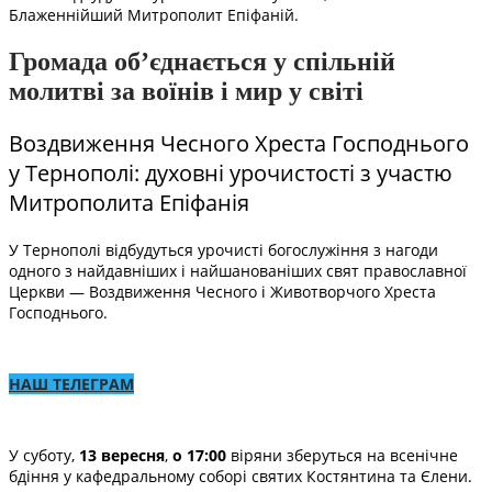
Блаженнійший Митрополит Епіфаній.
Громада об’єднається у спільній
молитві за воїнів і мир у світі
Воздвиження Чесного Хреста Господнього
у Тернополі: духовні урочистості з участю
Митрополита Епіфанія
У Тернополі відбудуться урочисті богослужіння з нагоди
одного з найдавніших і найшанованіших свят православної
Церкви — Воздвиження Чесного і Животворчого Хреста
Господнього.
НАШ ТЕЛЕГРАМ
У суботу,
13 вересня
,
о 17:00
віряни зберуться на всенічне
бдіння у кафедральному соборі святих Костянтина та Єлени.