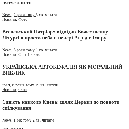
рятує життя
News
,
2 роки тому
3 хв.
читати
Новини
,
Фото
Вселенський Патріарх відвідав Божественну
Літургію просто неба в печері Агрідіс Імвру
News
,
3 роки тому
1 хв.
читати
Новини
,
Статті
,
Фото
УКРАЇНСЬКА АВТОКЕФАЛІЯ ЯК МОРАЛЬНИЙ
ВИКЛИК
fond
,
8 років тому
19 хв.
читати
Новини
,
Фото
Єдність навколо Києва: шлях Церкви до повноти
спілкування
News
,
1 рік тому
2 хв.
читати