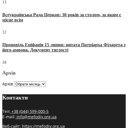
13
Всеукраїнська Рада Церков: 30 років за столом, за яким є
місце всім
12
Проповідь Епіфанія 15 липня: цитата Патріарха Філарета з
його амвона. Документ тяглості
18
Архів
Архів
Контакти
Тел:
+38 (044) 599-000-5
E-mail:
info@mefodiy.org.ua
Веб-сайт:
https://mefodiy.org.ua