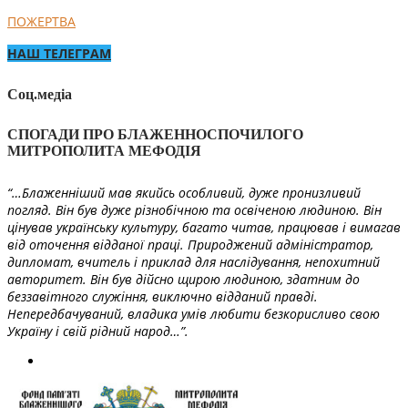
ПОЖЕРТВА
НАШ ТЕЛЕГРАМ
Соц.медіа
СПОГАДИ ПРО БЛАЖЕННОСПОЧИЛОГО
МИТРОПОЛИТА МЕФОДІЯ
“…Блаженніший мав якийсь особливий, дуже пронизливий
погляд. Він був дуже різнобічною та освіченою людиною. Він
цінував українську культуру, багато читав, працював і вимагав
від оточення відданої праці. Природжений адміністратор,
дипломат, вчитель і приклад для наслідування, непохитний
авторитет. Він був дійсно щирою людиною, здатним до
беззавітного служіння, виключно відданий правді.
Непередбачуваний, владика умів любити безкорисливо свою
Україну і свій рідний народ…”.