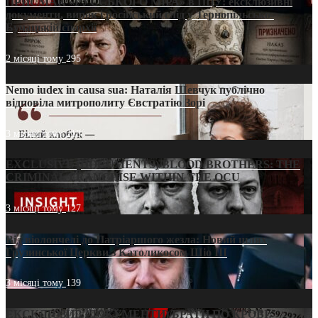
ПРИСМАК «РУССЬКОГО МІРА» в ПЦУ: ексклюзивні
документи, вирок і російський слід у Тернопільсько-
Бучацькій єпархії
2 місяці тому
295
Nemo iudex in causa sua: Наталія Шевчук публічно
відповіла митрополиту Євстратію Зорі
3 місяці тому
213
EXCLUSIVE (DOCUMENTS)/BLOOD BROTHERS: THE
CRIMINAL FRANCHISE WITHIN THE OCU
3 місяці тому
127
Від віолончелі до Патріаршого жезла: Новий шлях
Грузинської Церкви з Католикосом Шіо III
3 місяці тому
139
ЕКСКЛЮЗИВ (ДОКУМЕНТИ)/БРАТИ ПО КРОВІ: