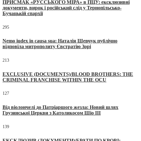
ПРИСМАК «РУССЬКОГО МІРА» в ПЦУ: ексклюзивні
документи, вирок і російський слід у Тернопільсько-
Бучацькій єпархії
295
Nemo iudex in causa sua: Наталія Шевчук публічно
відповіла митрополиту Євстратію Зорі
213
EXCLUSIVE (DOCUMENTS)/BLOOD BROTHERS: THE
CRIMINAL FRANCHISE WITHIN THE OCU
127
Від віолончелі до Патріаршого жезла: Новий шлях
Грузинської Церкви з Католикосом Шіо III
139
ЕКСКЛЮЗИВ (ДОКУМЕНТИ)/БРАТИ ПО КРОВІ: