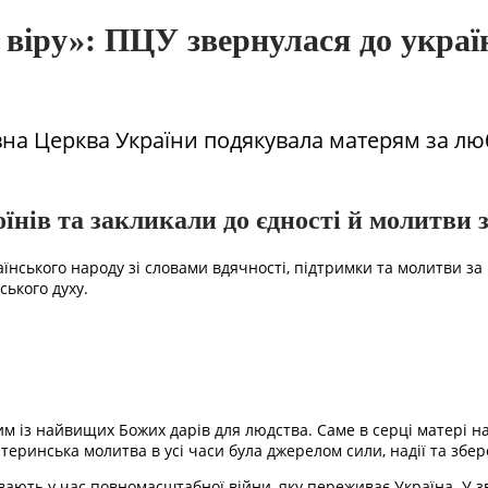
віру»: ПЦУ звернулася до україн
на Церква України подякувала матерям за люб
оїнів та закликали до єдності й молитви 
нського народу зі словами вдячності, підтримки та молитви за в
ького духу.
м із найвищих Божих дарів для людства. Саме в серці матері н
теринська молитва в усі часи була джерелом сили, надії та збе
ють у час повномасштабної війни, яку переживає Україна. У зв