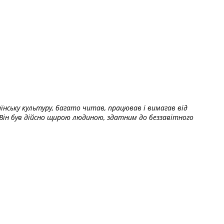
їнську культуру, багато читав, працював і вимагав від
Він був дійсно щирою людиною, здатним до беззавітного