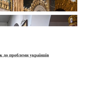
як до проблеми українців