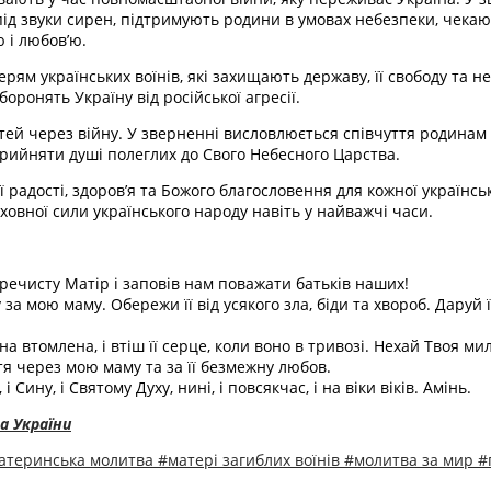
д звуки сирен, підтримують родини в умовах небезпеки, чекають 
 і любов’ю.
м українських воїнів, які захищають державу, її свободу та не
боронять Україну від російської агресії.
ітей через війну. У зверненні висловлюється співчуття родинам 
рийняти душі полеглих до Свого Небесного Царства.
адості, здоров’я та Божого благословення для кожної українськ
ховної сили українського народу навіть у найважчі часи.
речисту Матір і заповів нам поважати батьків наших!
мою маму. Обережи її від усякого зла, біди та хвороб. Даруй їй
она втомлена, і втіш її серце, коли воно в тривозі. Нехай Твоя м
тя через мою маму та за її безмежну любов.
Сину, і Святому Духу, нині, і повсякчас, і на віки віків. Амінь.
а України
атеринська молитва
#матері загиблих воїнів
#молитва за мир
#