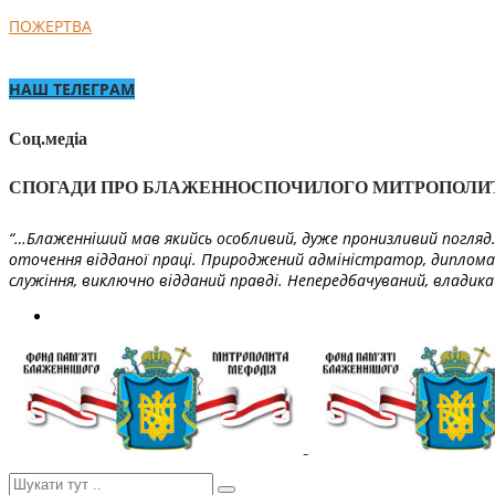
ПОЖЕРТВА
НАШ ТЕЛЕГРАМ
Соц.медіа
СПОГАДИ ПРО БЛАЖЕННОСПОЧИЛОГО МИТРОПОЛИ
“…Блаженніший мав якийсь особливий, дуже пронизливий погляд. 
оточення відданої праці. Природжений адміністратор, диплома
служіння, виключно відданий правді. Непередбачуваний, владика 