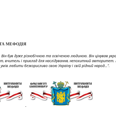
ТА МЕФОДІЯ
Він був дуже різнобічною та освіченою людиною. Він цінував укра
т, вчитель і приклад для наслідування, непохитний авторитет. 
умів любити безкорисливо свою Україну і свій рідний народ…”.