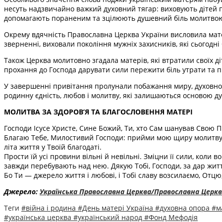
несуть надзвичайно важкий духовний тягар: виховують дітей пі
допомагають пораненим та зцілюють душевний біль молитвою
Окрему вдячність Православна Церква України висловила матеря
зверненні, виховали покоління мужніх захисників, які сьогодні 
Також Церква молитовно згадала матерів, які втратили своїх д
прохання до Господа дарувати сили пережити біль утрати та п
У завершенні привітання пролунали побажання миру, духовної р
родинну єдність, любов і молитву, які залишаються основою ду
МОЛИТВА ЗА ЗДОРОВ’Я ТА БЛАГОСЛОВЕННЯ МАТЕРІ
Господи Ісусе Христе, Сине Божий, Ти, хто Сам шанував Свою П
Благаю Тебе, Милостивий Господи: прийми мою щиру молитву за 
літа життя у Твоїй благодаті.
Прости їй усі провини вільні й невільні. Зміцни її сили, коли в
завжди перебувають над нею. Дякую Тобі, Господи, за дар жит
Бо Ти — джерело життя і любові, і Тобі славу возсилаємо, Отцю, і 
Джерело:
Українська Православна Церква/Православна Церкв
Теги
#війна і родина
#День матері Україна
#духовна опора
#м
#українська церква
#український народ
#Фонд Мефодія