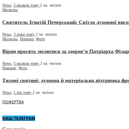
News
,
5 місяців тому
2 хв.
читати
Молитва
Святитель Ігнатій Печерський: Світло духовної висо
News
,
3 роки тому
2 хв.
читати
Молитва
,
Новини
,
Фото
Вірян просять молитися за здоров’я Патріарха Філар
News
,
5 місяців тому
3 хв.
читати
Новини
,
Фото
Тилові святині: духовна й матеріальна підтримка фро
News
,
1 рік тому
2 хв.
читати
ПОЖЕРТВА
НАШ ТЕЛЕГРАМ
Соц.медіа