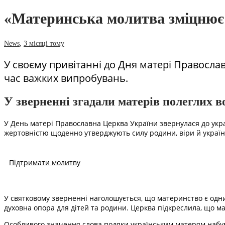
«Материнська молитва зміцнює 
News
,
3 місяці тому
У своєму привітанні до Дня матері Православ
час важких випробувань.
У зверненні згадали матерів полеглих в
У День матері Православна Церква України звернулася до украї
жертовністю щоденно утверджують силу родини, віри й українс
Підтримати молитву
У святковому зверненні наголошується, що материнство є одни
духовна опора для дітей та родини. Церква підкреслила, що ма
Особливого значення слова подяки українським матерям набува