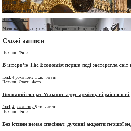
Новини
,
Фото
Предстоятель ПЦУ очолив пасхальне богослужіння у Володимирському 
Новини
,
Фото
Молитва за Україну і воїнів: Митрополит Епіфаній відвідав Богуслав
Схожі записи
Новини
,
Фото
В інтерв’ю The Economist перша леді застерегла світ
fond
,
4 роки тому
1 хв.
читати
Новини
,
Статті
,
Фото
Головний солдат України керує армією, відмінною від
fond
,
4 роки тому
8 хв.
читати
Новини
,
Фото
Без істини немає спасіння: духовні акценти першої не