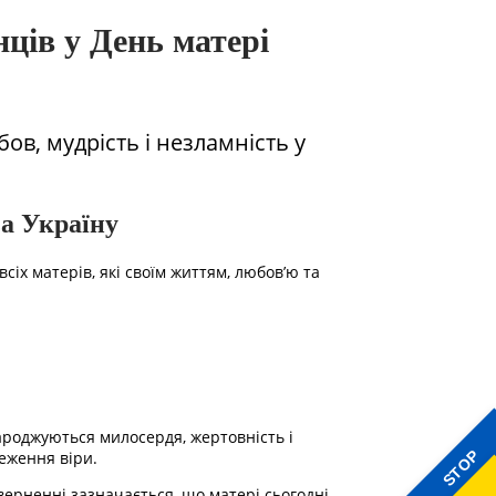
ців у День матері
ов, мудрість і незламність у
за Україну
сіх матерів, які своїм життям, любов’ю та
ароджуються милосердя, жертовність і
реження віри.
STOP
ерненні зазначається, що матері сьогодні