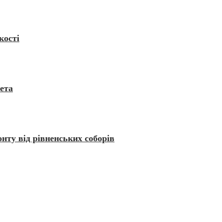
кості
ета
нту від рівненських соборів