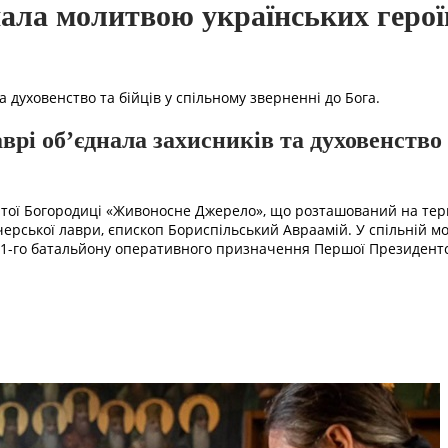
ла молитвою українських героїв 
 духовенство та бійців у спільному зверненні до Бога.
рі об’єднала захисників та духовенство
вятої Богородиці «Живоносне Джерело», що розташований на тери
ерської лаври, єпископ Бориспільський Авраамій. У спільній м
і 1-го батальйону оперативного призначення Першої Президентс