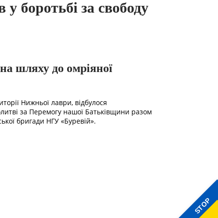
у боротьбі за свободу
 на шляху до омріяної
торії Нижньої лаври, відбулося
олитві за Перемогу нашої Батьківщини разом
ької бригади НГУ «Буревій».
STOP