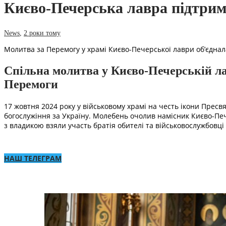
Києво-Печерська лавра підтрима
News
,
2 роки тому
Молитва за Перемогу у храмі Києво-Печерської лаври об’єднала
Спільна молитва у Києво-Печерській лав
Перемоги
17 жовтня 2024 року у військовому храмі на честь ікони Прес
богослужіння за Україну. Молебень очолив намісник Києво-Печ
з владикою взяли участь братія обителі та військовослужбовц
НАШ ТЕЛЕГРАМ