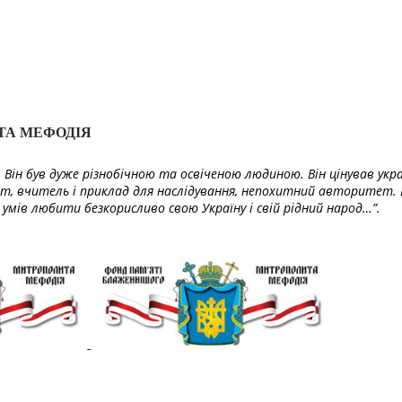
ТА МЕФОДІЯ
Він був дуже різнобічною та освіченою людиною. Він цінував укра
т, вчитель і приклад для наслідування, непохитний авторитет. 
умів любити безкорисливо свою Україну і свій рідний народ…”.