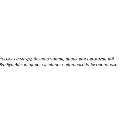
їнську культуру, багато читав, працював і вимагав від
Він був дійсно щирою людиною, здатним до беззавітного