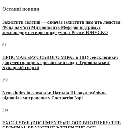
Останні новини
Захистити святині — означає захистити пам’ять людства:
Фонд пам’яті Митрополита Мефодія підтримує
міжнародну петицію щодо участі Росії в ЮНЕСКО
61
ПРИСМАК «РУССЬКОГО МІРА» в ПЦУ: ексклюзивні
документи, вирок і російський слід у Тернопільсько-
Бучацькій єпархії
298
Nemo iudex in causa sua: Наталія Шевчук публічно
відповіла митрополиту Євстратію Зорі
214
EXCLUSIVE (DOCUMENTS)/BLOOD BROTHERS: THE
CRIMINAL FRANCHISE WITHIN THE OCU