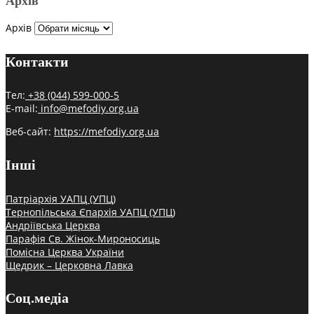
Архів
Архів
Контакти
Тел:
+38 (044) 599-000-5
E-mail:
info@mefodiy.org.ua
Веб-сайт:
https://mefodiy.org.ua
Інші
Патріархія УАПЦ (УПЦ)
Тернопільська Єпархія УАПЦ (УПЦ)
Андріївська Церква
Парафія Св. Жінок-Мироносиць
Помісна Церква України
Щедрик – Церковна Лавка
Соц.медіа