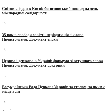
Світові лідери в Києві: богословський погляд на день
міжнародної солідарності
19
35 років свободи совісті: періодизація зі слова
Предстоятеля. Документ епохи
13
Церква і держава в Україні: формула зі вступного слова
Предстоятеля. Документ доктрини
16
Всеукраїнська Рада Церков: 30 років за столом, за яким є
місце всім
14