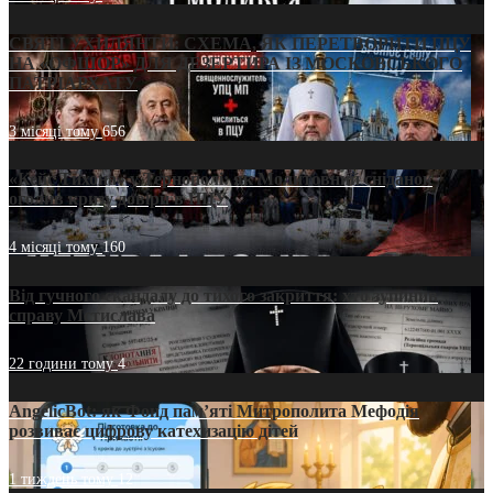
СВЯТІ УХИЛЯНТИ: СХЕМА, ЯК ПЕРЕТВОРИТИ ПЦУ
НА «ОФШОР» ДЛЯ ДЕЗЕРТИРА ІЗ МОСКОВСЬКОГО
ПАТРІАРХАТУ
3 місяці тому
656
«Кейс Тихона» у Тернополі: як Молитовний сніданок
оголив кризу довіри в ПЦУ
4 місяці тому
160
Від гучного скандалу до тихого закриття: хто зупинив
справу Мстислава
22 години тому
4
AngelicBot: як Фонд пам’яті Митрополита Мефодія
розвиває цифрову катехизацію дітей
1 тиждень тому
12