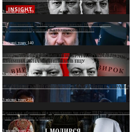
3 місяці тому
129
Від віолончелі до Патріаршого жезла: Новий шлях
Грузинської Церкви з Католикосом Шіо III
3 місяці тому
140
ЕКСКЛЮЗИВ (ДОКУМЕНТИ)/БРАТИ ПО КРОВІ:
КРИМІНАЛЬНА ФРАНШИЗА В ПЦУ
3 місяці тому
544
МАТЕРИНСЬКИЙ ОМОРФОР В ЧАС ВІЙНИ В УКРАЇНІ
3 місяці тому
251
Братська «броня» під куполами: чи стане ПЦУ прихистком
для дезертирів у рясах?
3 місяці тому
294