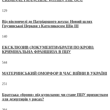
129
Від віолончелі до Патріаршого жезла: Новий шлях
Грузинської Церкви з Католикосом Шіо III
140
ЕКСКЛЮЗИВ (ДОКУМЕНТИ)/БРАТИ ПО КРОВІ:
КРИМІНАЛЬНА ФРАНШИЗА В ПЦУ
544
МАТЕРИНСЬКИЙ ОМОРФОР В ЧАС ВІЙНИ В УКРАЇНІ
251
Братська «броня» під куполами: чи стане ПЦУ прихистком
для дезертирів у рясах?
294