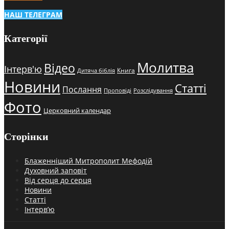
НАШ ТЕЛЕГРАМ
Категорії
Молитва
Відео
Інтерв'ю
Книга
Дитяча біблія
Новини
Статті
Послання
Проповіді
Розслідування
Фото
Церковний календар
Сторінки
Блаженніший Митрополит Мефодій
Духовний заповіт
Від серця до серця
Новини
Статті
Інтерв’ю