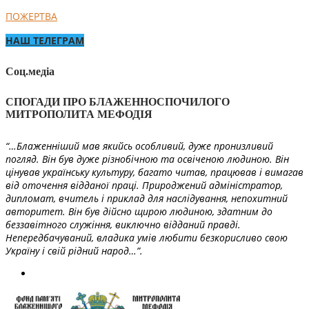
ПОЖЕРТВА
НАШ ТЕЛЕГРАМ
Соц.медіа
СПОГАДИ ПРО БЛАЖЕННОСПОЧИЛОГО
МИТРОПОЛИТА МЕФОДІЯ
“…Блаженніший мав якийсь особливий, дуже пронизливий
погляд. Він був дуже різнобічною та освіченою людиною. Він
цінував українську культуру, багато читав, працював і вимагав
від оточення відданої праці. Природжений адміністратор,
дипломат, вчитель і приклад для наслідування, непохитний
авторитет. Він був дійсно щирою людиною, здатним до
беззавітного служіння, виключно відданий правді.
Непередбачуваний, владика умів любити безкорисливо свою
Україну і свій рідний народ…”.