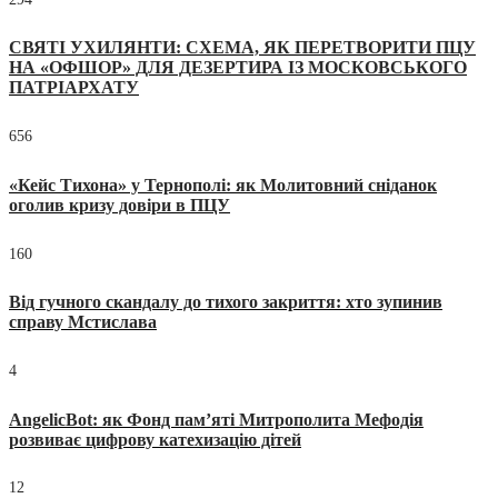
СВЯТІ УХИЛЯНТИ: СХЕМА, ЯК ПЕРЕТВОРИТИ ПЦУ
НА «ОФШОР» ДЛЯ ДЕЗЕРТИРА ІЗ МОСКОВСЬКОГО
ПАТРІАРХАТУ
656
«Кейс Тихона» у Тернополі: як Молитовний сніданок
оголив кризу довіри в ПЦУ
160
Від гучного скандалу до тихого закриття: хто зупинив
справу Мстислава
4
AngelicBot: як Фонд пам’яті Митрополита Мефодія
розвиває цифрову катехизацію дітей
12