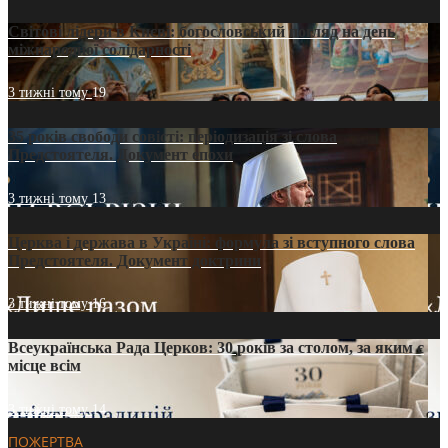
Світові лідери в Києві: богословський погляд на день
міжнародної солідарності
3 тижні тому
19
35 років свободи совісті: періодизація зі слова
Предстоятеля. Документ епохи
3 тижні тому
13
Церква і держава в Україні: формула зі вступного слова
Предстоятеля. Документ доктрини
3 тижні тому
16
Всеукраїнська Рада Церков: 30 років за столом, за яким є
місце всім
3 тижні тому
14
ПОЖЕРТВА