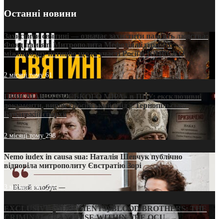
Останні новини
Захистити святині — означає захистити пам’ять людства:
Фонд пам’яті Митрополита Мефодія підтримує
міжнародну петицію щодо участі Росії в ЮНЕСКО
2 місяці тому
61
ПРИСМАК «РУССЬКОГО МІРА» в ПЦУ: ексклюзивні
документи, вирок і російський слід у Тернопільсько-
Бучацькій єпархії
2 місяці тому
298
Nemo iudex in causa sua: Наталія Шевчук публічно
відповіла митрополиту Євстратію Зорі
3 місяці тому
214
EXCLUSIVE (DOCUMENTS)/BLOOD BROTHERS: THE
CRIMINAL FRANCHISE WITHIN THE OCU