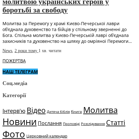
молитвою українських героїв у
боротьбі за свободу
Молитва за Перемогу у храмі Києво-Печерської лаври
об’єднала духовенство та бійців у спільному зверненні до
Бога. Спільна молитва у Києво-Печерській лаврі об’єднала
захисників та духовенство на шляху до омріяної Перемоги…
News
,
2 роки тому
1 хв.
читати
ПОЖЕРТВА
НАШ ТЕЛЕГРАМ
Соц.медіа
Категорії
Молитва
Відео
Інтерв'ю
Книга
Дитяча біблія
Новини
Статті
Послання
Проповіді
Розслідування
Фото
Церковний календар