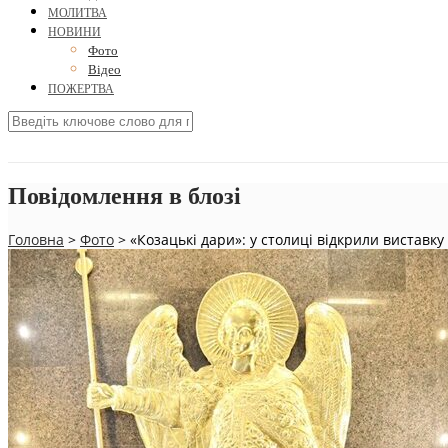
МОЛИТВА
НОВИНИ
Фото
Відео
ПОЖЕРТВА
Повідомлення в блозі
Головна
>
Фото
>
«Козацькі дари»: у столиці відкрили виставку