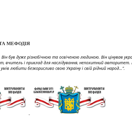
ТА МЕФОДІЯ
Він був дуже різнобічною та освіченою людиною. Він цінував укра
т, вчитель і приклад для наслідування, непохитний авторитет. 
умів любити безкорисливо свою Україну і свій рідний народ…”.