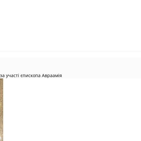
 за участі єпископа Авраамія