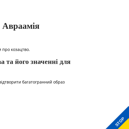
а Авраамія
 про козацтво.
а та його значенні для
 відтворити багатогранний образ
STOP