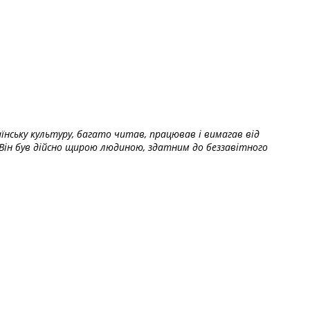
їнську культуру, багато читав, працював і вимагав від
Він був дійсно щирою людиною, здатним до беззавітного