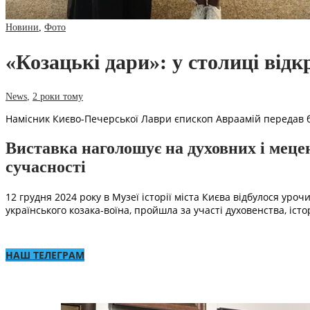
Новини
,
Фото
«Козацькі дари»: у столиці від
News
,
2 роки тому
Намісник Києво-Печерської Лаври єпископ Авраамій передав б
Виставка наголошує на духовних і мецен
сучасності
12 грудня 2024 року в Музеї історії міста Києва відбулося уро
українського козака-воїна, пройшла за участі духовенства, істо
НАШ ТЕЛЕГРАМ