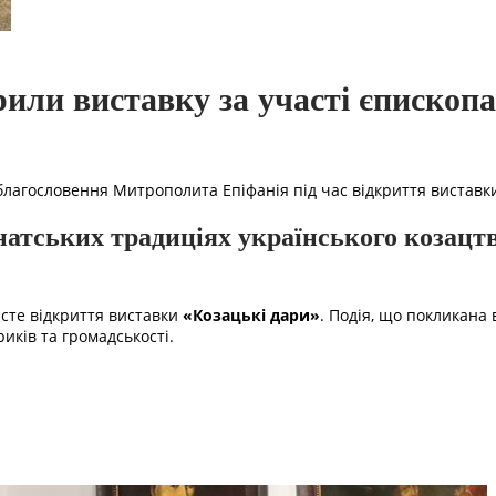
крили виставку за участі єпископ
лагословення Митрополита Епіфанія під час відкриття виставки
атських традиціях українського козацтв
чисте відкриття виставки
«Козацькі дари»
. Подія, що покликана
риків та громадськості.