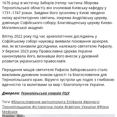
1676 році в містечку Заборів (тепер частина Зборова
Тернопільської області), він очолював Київську кафедру у
1731–1747 роках. Завдяки його зусиллям у Києві зведено
низку архітектурних святинь, зокрема Андріївську церкву,
дзвіницю Софійського собору, Благовіщенську церкву Києво-
Могилянської академії.
Влітку 2022 року під час археологічних досліджень у
Софійському соборі науковці виявили поховання архієрея,
яке, як встановили дослідники, належало святителю Рафаїлу.
У березні 2023 року Православна Церква України
канонізувала його, визнавши його внесок у духовний
розвиток українського православ’я.
Передання мощів святителя Рафаїла Заборовського стало
важливим духовним знаком єдності та благословення для
Тернопільського краю. Віруючі зустріли цю подію з глибокою
вдячністю та молитвами за мир і благополуччя України.
Джерело:
Тернопільська єпархія ПЦУ
Теги
#благословення митрополита Епіфанія
#віруючі
Тернопільщини
#історична подія
#святині України
#Фонд
Мефодія
Новини
,
Фото