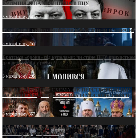
КРИМІНАЛЬНА ФРАНШИЗА В ПЦУ
3 місяці тому
545
МАТЕРИНСЬКИЙ ОМОРФОР В ЧАС ВІЙНИ В УКРАЇНІ
3 місяці тому
251
Братська «броня» під куполами: чи стане ПЦУ прихистком
для дезертирів у рясах?
3 місяці тому
295
СВЯТІ УХИЛЯНТИ: СХЕМА, ЯК ПЕРЕТВОРИТИ ПЦУ
НА «ОФШОР» ДЛЯ ДЕЗЕРТИРА ІЗ МОСКОВСЬКОГО
ПАТРІАРХАТУ
3 місяці тому
657
«Кейс Тихона» у Тернополі: як Молитовний сніданок
оголив кризу довіри в ПЦУ