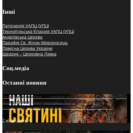
Інші
Патріархія УАПЦ (УПЦ)
Тернопільська Єпархія УАПЦ (УПЦ)
Андріївська Церква
Парафія Св. Жінок-Мироносиць
Помісна Церква України
Щедрик – Церковна Лавка
Соц.медіа
Останні новини
Захистити святині — означає захистити пам’ять людства:
Фонд пам’яті Митрополита Мефодія підтримує
міжнародну петицію щодо участі Росії в ЮНЕСКО
2 місяці тому
61