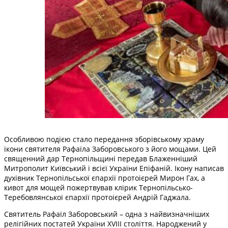
Особливою подією стало передання зборівському храму
ікони святителя Рафаїла Заборовського з його мощами. Цей
священний дар Тернопільщині передав Блаженніший
Митрополит Київський і всієї України Епіфаній. Ікону написав
духівник Тернопільської єпархії протоієрей Мирон Гах, а
кивот для мощей пожертвував клірик Тернопільсько-
Теребовлянської єпархії протоієрей Андрій Гаджала.
Святитель Рафаїл Заборовський – одна з найвизначніших
релігійних постатей України XVIII століття. Народжений у