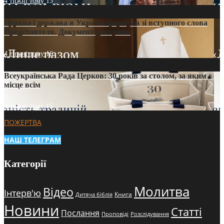
4 тижні тому
13
Церква і держава в Україні: формула зі вступного слова
Предстоятеля. Документ доктрини
4 тижні тому
16
Всеукраїнська Рада Церков: 30 років за столом, за яким є
місце всім
4 тижні тому
15
ПОЖЕРТВА
НАШ ТЕЛЕГРАМ
Категорії
Молитва
Відео
Інтерв'ю
Книга
Дитяча біблія
Новини
Статті
Послання
Проповіді
Розслідування