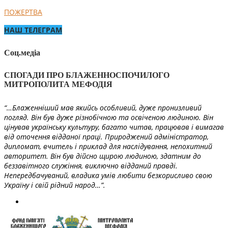
ПОЖЕРТВА
НАШ ТЕЛЕГРАМ
Соц.медіа
СПОГАДИ ПРО БЛАЖЕННОСПОЧИЛОГО
МИТРОПОЛИТА МЕФОДІЯ
“…Блаженніший мав якийсь особливий, дуже пронизливий
погляд. Він був дуже різнобічною та освіченою людиною. Він
цінував українську культуру, багато читав, працював і вимагав
від оточення відданої праці. Природжений адміністратор,
дипломат, вчитель і приклад для наслідування, непохитний
авторитет. Він був дійсно щирою людиною, здатним до
беззавітного служіння, виключно відданий правді.
Непередбачуваний, владика умів любити безкорисливо свою
Україну і свій рідний народ…”.