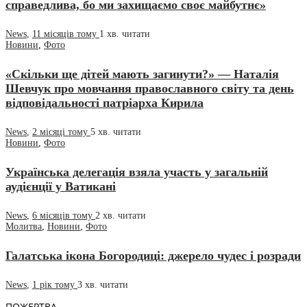
справедлива, бо ми захищаємо своє майбутнє»
News
,
11 місяців тому
1 хв.
читати
Новини
,
Фото
«Скільки ще дітей мають загинути?» — Наталія
Шевчук про мовчання православного світу та день
відповідальності патріарха Кирила
News
,
2 місяці тому
5 хв.
читати
Новини
,
Фото
Українська делегація взяла участь у загальній
аудієнції у Ватикані
News
,
6 місяців тому
2 хв.
читати
Молитва
,
Новини
,
Фото
Галатська ікона Богородиці: джерело чудес і розради
News
,
1 рік тому
3 хв.
читати
ПОЖЕРТВА