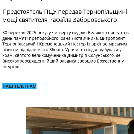
Предстоятель ПЦУ передав Тернопільщині
мощі святителя Рафаїла Заборовського
30 березня 2025 року, у четверту неділю Великого посту та в
день пам’яті преподобного Іоана Ліствичника, митрополит
Тернопільський і Кременецький Нестор із архіпастирським
візитом відвідав місто Зборів. Урочиста подія відбулася у
храмі святого великомученика Димитрія Солунського, де
Високопреосвященнійший владика звершив Божественну
літургію.
НАШ ТЕЛЕГРАМ