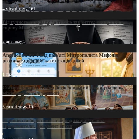
4 місяці тому
161
Від гучного скандалу до тихого закриття: хто зупинив
справу Мстислава
2 дні тому
5
AngelicBot: як Фонд пам’яті Митрополита Мефодія
розвиває цифрову катехизацію дітей
1 тиждень тому
12
Світові лідери в Києві: богословський погляд на день
міжнародної солідарності
3 тижні тому
19
35 років свободи совісті: періодизація зі слова
Предстоятеля. Документ епохи