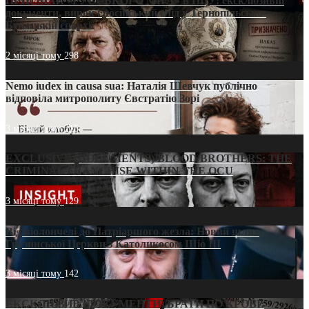
ПРИСМАК «РУССЬКОГО МІРА» в ПЦУ: ексклюзивні
документи, вирок і російський слід у Тернопільсько-
Бучацькій єпархії
2 місяці тому
298
Nemo iudex in causa sua: Наталія Шевчук публічно
відповіла митрополиту Євстратію Зорі
3 місяці тому
215
EXCLUSIVE (DOCUMENTS)/BLOOD BROTHERS: THE
CRIMINAL FRANCHISE WITHIN THE OCU
3 місяці тому
129
Від віолончелі до Патріаршого жезла: Новий шлях
Грузинської Церкви з Католикосом Шіо III
3 місяці тому
142
ЕКСКЛЮЗИВ (ДОКУМЕНТИ)/БРАТИ ПО КРОВІ: