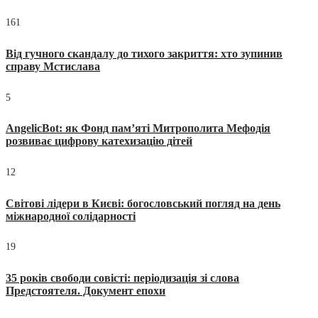
161
Від гучного скандалу до тихого закриття: хто зупинив
справу Мстислава
5
AngelicBot: як Фонд пам’яті Митрополита Мефодія
розвиває цифрову катехизацію дітей
12
Світові лідери в Києві: богословський погляд на день
міжнародної солідарності
19
35 років свободи совісті: періодизація зі слова
Предстоятеля. Документ епохи