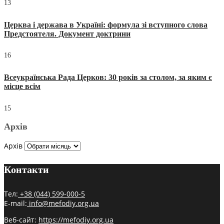
13
Церква і держава в Україні: формула зі вступного слова
Предстоятеля. Документ доктрини
16
Всеукраїнська Рада Церков: 30 років за столом, за яким є
місце всім
15
Архів
Архів
Контакти
Тел:
+38 (044) 599-000-5
E-mail:
info@mefodiy.org.ua
Веб-сайт:
https://mefodiy.org.ua