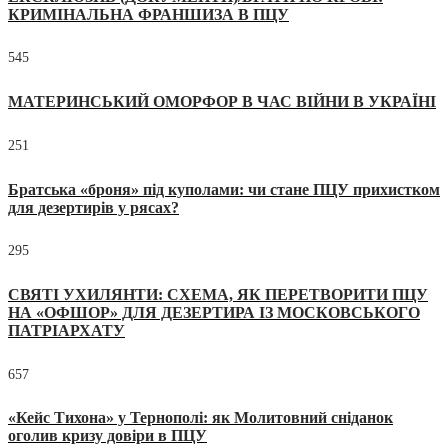
КРИМІНАЛЬНА ФРАНШИЗА В ПЦУ
545
МАТЕРИНСЬКИЙ ОМОРФОР В ЧАС ВІЙНИ В УКРАЇНІ
251
Братська «броня» під куполами: чи стане ПЦУ прихистком
для дезертирів у рясах?
295
СВЯТІ УХИЛЯНТИ: СХЕМА, ЯК ПЕРЕТВОРИТИ ПЦУ
НА «ОФШОР» ДЛЯ ДЕЗЕРТИРА ІЗ МОСКОВСЬКОГО
ПАТРІАРХАТУ
657
«Кейс Тихона» у Тернополі: як Молитовний сніданок
оголив кризу довіри в ПЦУ