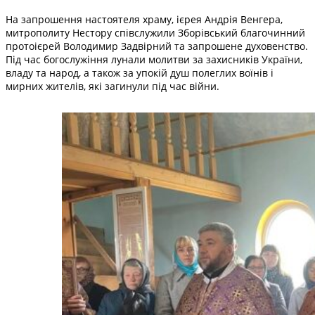
На запрошення настоятеля храму, ієрея Андрія Венгера,
митрополиту Нестору співслужили Зборівський благочинний
протоієрей Володимир Задвірний та запрошене духовенство.
Під час богослужіння лунали молитви за захисників України,
владу та народ, а також за упокій душ полеглих воїнів і
мирних жителів, які загинули під час війни.