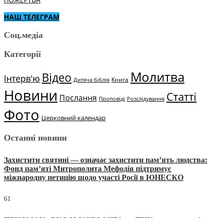
НАШ ТЕЛЕГРАМ
Соц.медіа
Категорії
Молитва
Відео
Інтерв'ю
Книга
Дитяча біблія
Новини
Статті
Послання
Проповіді
Розслідування
Фото
Церковний календар
Останні новини
Захистити святині — означає захистити пам’ять людства:
Фонд пам’яті Митрополита Мефодія підтримує
міжнародну петицію щодо участі Росії в ЮНЕСКО
61