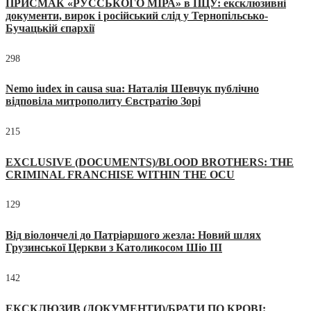
ПРИСМАК «РУССЬКОГО МІРА» в ПЦУ: ексклюзивні
документи, вирок і російський слід у Тернопільсько-
Бучацькій єпархії
298
Nemo iudex in causa sua: Наталія Шевчук публічно
відповіла митрополиту Євстратію Зорі
215
EXCLUSIVE (DOCUMENTS)/BLOOD BROTHERS: THE
CRIMINAL FRANCHISE WITHIN THE OCU
129
Від віолончелі до Патріаршого жезла: Новий шлях
Грузинської Церкви з Католикосом Шіо III
142
ЕКСКЛЮЗИВ (ДОКУМЕНТИ)/БРАТИ ПО КРОВІ: