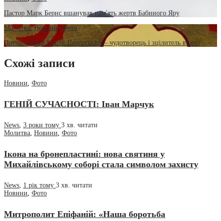
Пастор Марк Бернс вшанував пам'ять жертв Бабиного Яру
Молитва
,
Новини
,
Фото
Преподобний Іпатій Печерський – чудотворець і зцілитель вірою
Схожі записи
Новини
,
Фото
ГЕНІЙ СУЧАСНОСТІ: Іван Марчук
News
,
3 роки тому
3 хв.
читати
Молитва
,
Новини
,
Фото
Ікона на бронепластині: нова святиня у
Михайлівському соборі стала символом захисту
News
,
1 рік тому
3 хв.
читати
Новини
,
Фото
Митрополит Епіфаній: «Наша боротьба