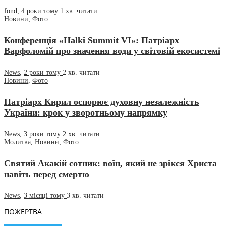
fond
,
4 роки тому
1 хв.
читати
Новини
,
Фото
Конференція «Halki Summit VI»: Патріарх
Варфоломій про значення води у світовій екосистемі
News
,
2 роки тому
2 хв.
читати
Новини
,
Фото
Патріарх Кирил оспорює духовну незалежність
України: крок у зворотньому напрямку
News
,
3 роки тому
2 хв.
читати
Молитва
,
Новини
,
Фото
Святий Акакій сотник: воїн, який не зрікся Христа
навіть перед смертю
News
,
3 місяці тому
3 хв.
читати
ПОЖЕРТВА