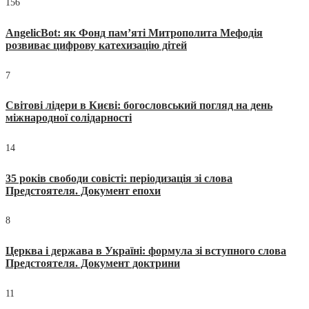
156
AngelicBot: як Фонд пам’яті Митрополита Мефодія
розвиває цифрову катехизацію дітей
7
Світові лідери в Києві: богословський погляд на день
міжнародної солідарності
14
35 років свободи совісті: періодизація зі слова
Предстоятеля. Документ епохи
8
Церква і держава в Україні: формула зі вступного слова
Предстоятеля. Документ доктрини
11