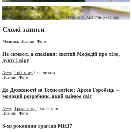
Відео
,
Новини
,
Фото
Зеленський у Софії Київській: «Хай буде мир. Хай буде Україна»
Схожі записи
Молитва
,
Новини
,
Фото
Не символ, а спасіння: святий Мефодій про тіло,
душу і віру
News
,
1 рік тому
2 хв.
читати
Новини
,
Фото
До Духовності за Технологією: Арсен Горобець –
молодий розробник, який змінює світ
News
,
3 роки тому
4 хв.
читати
Новини
,
Фото
8-мі роковини трагедії МН17