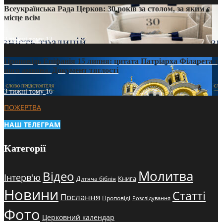
Всеукраїнська Рада Церков: 30 років за столом, за яким є
місце всім
3 тижні тому
12
Проповідь Епіфанія 15 липня: цитата Патріарха Філарета з
його амвона. Документ тяглості
3 тижні тому
16
ПОЖЕРТВА
НАШ ТЕЛЕГРАМ
Категорії
Молитва
Відео
Інтерв'ю
Книга
Дитяча біблія
Новини
Статті
Послання
Проповіді
Розслідування
Фото
Церковний календар