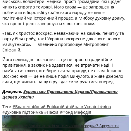
військові, волонтери, медики, прості громадяни, які щодня
чинять спротив темряві. Його слова — це запрошення
побачити в боротьбі українського народу не лише
політичний чи історичний процес, а глибоку духовну драму,
яка врешті-решт завершується воскресінням.
«Так, як Христос воскрес, незважаючи на камінь, печатку та
варту біля гробу, так і Україна воскресне для свого нового
майбутнього», — впевнено проголошує Митрополит
Епіфаній.
Його великоднє послання — це не просто традиційне
привітання, а заклик не здаватися, не втрачати надії і
пам’ятати: кожен, хто бореться за правду, не є сам. Істинне
Воскресіння — це не лише подія минулого, а живе джерело
сили, що живить нашу віру і дає сили рухатися вперед.
Джерело:
Українська Православна Церква/Православна
Церква України
Теги
#Блаженнійший Епіфаній
#війна в Україні
#віра
#духовна підтримка
#Пасха
#Фонд Мефодія
Новини
,
Фото
Київська Митрополія: анексія чи тимчасова передача? Аргументи
УАПЦ у зверненні до Константинополя