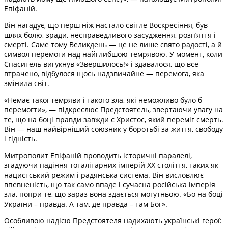
Епіфаній.
Він нагадує, що перш ніж настало світле Воскресіння, був
шлях болю, зради, несправедливого засудження, розп’яття і
смерті. Саме тому Великдень — це не лише свято радості, а й
символ перемоги над найглибшою темрявою. У момент, коли
Спаситель вигукнув «Звершилось!» і здавалося, що все
втрачено, відбулося щось надзвичайне — перемога, яка
змінила світ.
«Немає такої темряви і такого зла, які неможливо було б
перемогти», — підкреслює Предстоятель, звертаючи увагу на
те, що на боці правди завжди є Христос, який переміг смерть.
Він — наш найвірніший союзник у боротьбі за життя, свободу
і гідність.
Митрополит Епіфаній проводить історичні паралелі,
згадуючи падіння тоталітарних імперій XX століття, таких як
нацистський режим і радянська система. Він висловлює
впевненість, що так само впаде і сучасна російська імперія
зла, попри те, що зараз вона здається могутньою. «Бо на боці
України – правда. А там, де правда – там Бог».
Особливою надією Предстоятеля надихають українські герої: