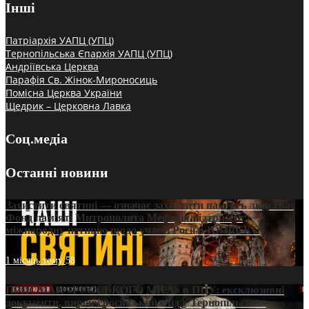
Інші
Патріархія УАПЦ (УПЦ)
Тернопільська Єпархія УАПЦ (УПЦ)
Андріївська Церква
Парафія Св. Жінок-Мироносиць
Помісна Церква України
Щедрик – Церковна Лавка
Соц.медіа
Останні новини
Захистити святині — означає захистити пам’ять людства:
Фонд пам’яті Митрополита Мефодія підтримує
міжнародну петицію щодо участі Росії в ЮНЕСКО
1 місяць тому
58
ПРИСМАК «РУССЬКОГО МІРА» в ПЦУ: ексклюзивні
документи, вирок і російський слід у Тернопільсько-