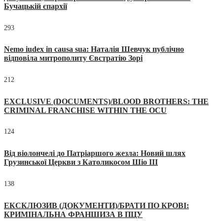
Бучацькій єпархії
293
Nemo iudex in causa sua: Наталія Шевчук публічно
відповіла митрополиту Євстратію Зорі
212
EXCLUSIVE (DOCUMENTS)/BLOOD BROTHERS: THE
CRIMINAL FRANCHISE WITHIN THE OCU
124
Від віолончелі до Патріаршого жезла: Новий шлях
Грузинської Церкви з Католикосом Шіо III
138
ЕКСКЛЮЗИВ (ДОКУМЕНТИ)/БРАТИ ПО КРОВІ:
КРИМІНАЛЬНА ФРАНШИЗА В ПЦУ