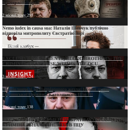
Бучацькій єпархії
2 місяці тому
293
Nemo iudex in causa sua: Наталія Шевчук публічно
відповіла митрополиту Євстратію Зорі
3 місяці тому
212
EXCLUSIVE (DOCUMENTS)/BLOOD BROTHERS: THE
CRIMINAL FRANCHISE WITHIN THE OCU
3 місяці тому
124
Від віолончелі до Патріаршого жезла: Новий шлях
Грузинської Церкви з Католикосом Шіо III
3 місяці тому
138
ЕКСКЛЮЗИВ (ДОКУМЕНТИ)/БРАТИ ПО КРОВІ:
КРИМІНАЛЬНА ФРАНШИЗА В ПЦУ