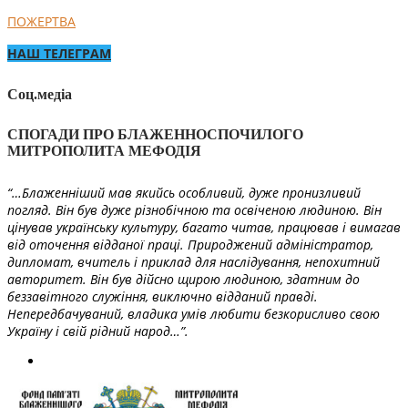
ПОЖЕРТВА
НАШ ТЕЛЕГРАМ
Соц.медіа
СПОГАДИ ПРО БЛАЖЕННОСПОЧИЛОГО
МИТРОПОЛИТА МЕФОДІЯ
“…Блаженніший мав якийсь особливий, дуже пронизливий
погляд. Він був дуже різнобічною та освіченою людиною. Він
цінував українську культуру, багато читав, працював і вимагав
від оточення відданої праці. Природжений адміністратор,
дипломат, вчитель і приклад для наслідування, непохитний
авторитет. Він був дійсно щирою людиною, здатним до
беззавітного служіння, виключно відданий правді.
Непередбачуваний, владика умів любити безкорисливо свою
Україну і свій рідний народ…”.