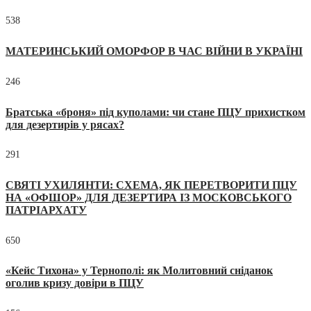
538
МАТЕРИНСЬКИЙ ОМОРФОР В ЧАС ВІЙНИ В УКРАЇНІ
246
Братська «броня» під куполами: чи стане ПЦУ прихистком
для дезертирів у рясах?
291
СВЯТІ УХИЛЯНТИ: СХЕМА, ЯК ПЕРЕТВОРИТИ ПЦУ
НА «ОФШОР» ДЛЯ ДЕЗЕРТИРА ІЗ МОСКОВСЬКОГО
ПАТРІАРХАТУ
650
«Кейс Тихона» у Тернополі: як Молитовний сніданок
оголив кризу довіри в ПЦУ