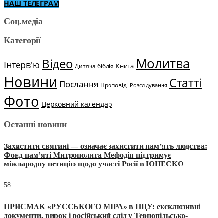
НАШ ТЕЛЕГРАМ
Соц.медіа
Категорії
Молитва
Відео
Інтерв'ю
Книга
Дитяча біблія
Новини
Статті
Послання
Проповіді
Розслідування
Фото
Церковний календар
Останні новини
Захистити святині — означає захистити пам’ять людства:
Фонд пам’яті Митрополита Мефодія підтримує
міжнародну петицію щодо участі Росії в ЮНЕСКО
58
ПРИСМАК «РУССЬКОГО МІРА» в ПЦУ: ексклюзивні
документи, вирок і російський слід у Тернопільсько-