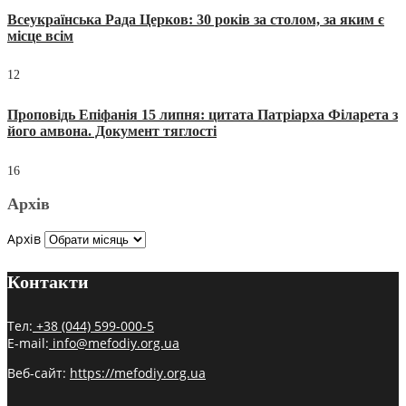
Всеукраїнська Рада Церков: 30 років за столом, за яким є
місце всім
12
Проповідь Епіфанія 15 липня: цитата Патріарха Філарета з
його амвона. Документ тяглості
16
Архів
Архів
Контакти
Тел:
+38 (044) 599-000-5
E-mail:
info@mefodiy.org.ua
Веб-сайт:
https://mefodiy.org.ua