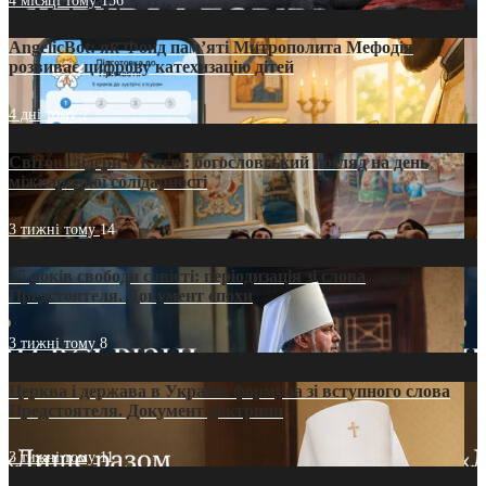
4 місяці тому
156
AngelicBot: як Фонд пам’яті Митрополита Мефодія
розвиває цифрову катехизацію дітей
4 дні тому
7
Світові лідери в Києві: богословський погляд на день
міжнародної солідарності
3 тижні тому
14
35 років свободи совісті: періодизація зі слова
Предстоятеля. Документ епохи
3 тижні тому
8
Церква і держава в Україні: формула зі вступного слова
Предстоятеля. Документ доктрини
3 тижні тому
11