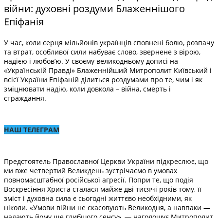
війни: духовні роздуми Блаженнішого
Епіфанія
У час, коли серця мільйонів українців сповнені болю, розпачу
та втрат, особливої сили набуває слово, звернене з вірою,
надією і любов’ю. У своєму великодньому дописі на
«Українській Правді» Блаженнійший Митрополит Київський і
всієї України Епіфаній ділиться роздумами про те, чим і як
зміцнювати надію, коли довкола – війна, смерть і
страждання.
НАШ ТЕЛЕГРАМ
Предстоятель Православної Церкви України підкреслює, що
ми вже четвертий Великдень зустрічаємо в умовах
повномасштабної російської агресії. Попри те, що подія
Воскресіння Христа сталася майже дві тисячі років тому, її
зміст і духовна сила є сьогодні життєво необхідними, як
ніколи. «Умови війни не скасовують Великодня, а навпаки —
надають йому ще глибшого сенсу», — наголошує Митрополит