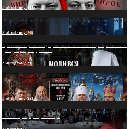
3 місяці тому
538
МАТЕРИНСЬКИЙ ОМОРФОР В ЧАС ВІЙНИ В УКРАЇНІ
3 місяці тому
246
Братська «броня» під куполами: чи стане ПЦУ прихистком
для дезертирів у рясах?
3 місяці тому
291
СВЯТІ УХИЛЯНТИ: СХЕМА, ЯК ПЕРЕТВОРИТИ ПЦУ
НА «ОФШОР» ДЛЯ ДЕЗЕРТИРА ІЗ МОСКОВСЬКОГО
ПАТРІАРХАТУ
3 місяці тому
650
«Кейс Тихона» у Тернополі: як Молитовний сніданок
оголив кризу довіри в ПЦУ