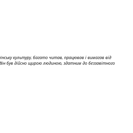
їнську культуру, багато читав, працював і вимагав від
Він був дійсно щирою людиною, здатним до беззавітного