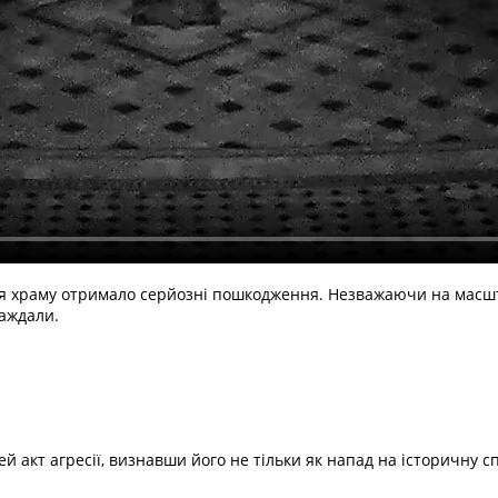
лення храму отримало серйозні пошкодження. Незважаючи на мас
раждали.
 акт агресії, визнавши його не тільки як напад на історичну с