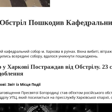
Обстріл Пошкодив Кафедральний
й кафедральний собор м. Харкова в руїнах. Вікна вибиті, вітра
дились всередині собору, вдалося уникнути пошкоджень.
 у Харкові Постраждав від Обстрілу. 23 
доблення
: Звіт із Місця Події
аговіщення Пресвятої Богородиці став об’єктом російського обс
дділу УПЦ, який посилається на пресслужбу Харківської єпархії,