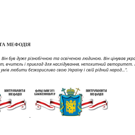
ТА МЕФОДІЯ
Він був дуже різнобічною та освіченою людиною. Він цінував укра
т, вчитель і приклад для наслідування, непохитний авторитет. 
умів любити безкорисливо свою Україну і свій рідний народ…”.