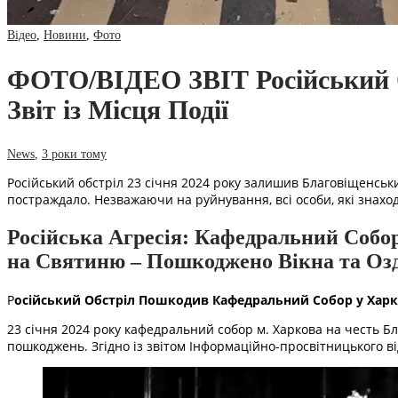
Відео
,
Новини
,
Фото
ФОТО/ВІДЕО ЗВІТ Російський 
Звіт із Місця Події
News
,
3 роки тому
Російський обстріл 23 січня 2024 року залишив Благовіщенськи
постраждало. Незважаючи на руйнування, всі особи, які знахо
Російська Агресія: Кафедральний Собор
на Святиню – Пошкоджено Вікна та Оз
Р
осійський Обстріл Пошкодив Кафедральний Собор у Харкові
23 січня 2024 року кафедральний собор м. Харкова на честь Бл
пошкоджень. Згідно із звітом Інформаційно-просвітницького ві