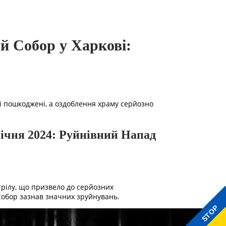
 Собор у Харкові:
жі пошкоджені, а оздоблення храму серйозно
січня 2024: Руйнівний Напад
трілу, що призвело до серйозних
 собор зазнав значних зруйнувань.
STOP