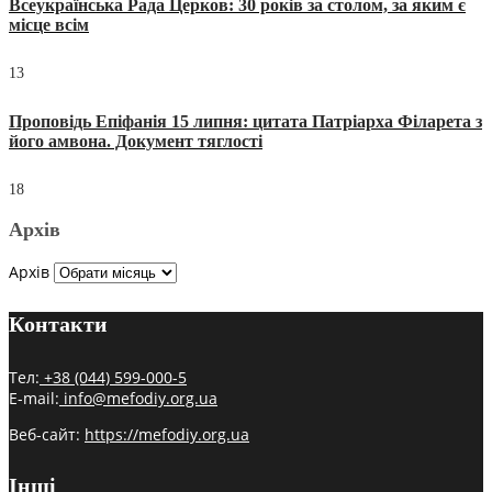
Всеукраїнська Рада Церков: 30 років за столом, за яким є
місце всім
13
Проповідь Епіфанія 15 липня: цитата Патріарха Філарета з
його амвона. Документ тяглості
18
Архів
Архів
Контакти
Тел:
+38 (044) 599-000-5
E-mail:
info@mefodiy.org.ua
Веб-сайт:
https://mefodiy.org.ua
Інші