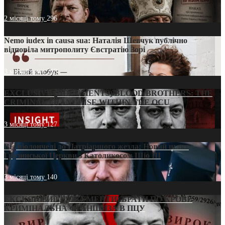
2 місяці тому
296
Nemo iudex in causa sua: Наталія Шевчук публічно
відповіла митрополиту Євстратію Зорі
3 місяці тому
213
EXCLUSIVE (DOCUMENTS)/BLOOD BROTHERS: THE
CRIMINAL FRANCHISE WITHIN THE OCU
3 місяці тому
127
Від віолончелі до Патріаршого жезла: Новий шлях
Грузинської Церкви з Католикосом Шіо III
3 місяці тому
140
ЕКСКЛЮЗИВ (ДОКУМЕНТИ)/БРАТИ ПО КРОВІ:
КРИМІНАЛЬНА ФРАНШИЗА В ПЦУ