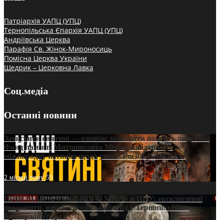
Патріархія УАПЦ (УПЦ)
Тернопільська Єпархія УАПЦ (УПЦ)
Андріївська Церква
Парафія Св. Жінок-Мироносиць
Помісна Церква України
Щедрик – Церковна Лавка
Соц.медіа
Останні новини
Захистити святині — означає захистити пам’ять людства:
Фонд пам’яті Митрополита Мефодія підтримує
міжнародну петицію щодо участі Росії в ЮНЕСКО
2 місяці тому
59
ПРИСМАК «РУССЬКОГО МІРА» в ПЦУ: ексклюзивні
документи, вирок і російський слід у Тернопільсько-
Бучацькій єпархії