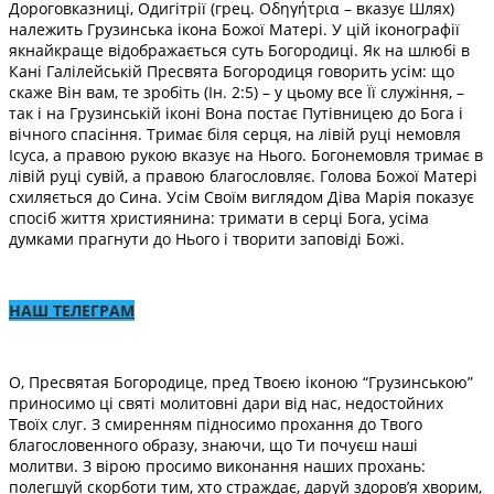
Дороговказниці, Одигітрії (грец. Οδηγήτρια – вказує Шлях)
належить Грузинська ікона Божої Матері. У цій іконографії
якнайкраще відображається суть Богородиці. Як на шлюбі в
Кані Галілейській Пресвята Богородиця говорить усім: що
скаже Він вам, те зробіть (Ін. 2:5) – у цьому все Її служіння, –
так і на Грузинській іконі Вона постає Путівницею до Бога і
вічного спасіння. Тримає біля серця, на лівій руці немовля
Ісуса, а правою рукою вказує на Нього. Богонемовля тримає в
лівій руці сувій, а правою благословляє. Голова Божої Матері
схиляється до Сина. Усім Своїм виглядом Діва Марія показує
спосіб життя християнина: тримати в серці Бога, усіма
думками прагнути до Нього і творити заповіді Божі.
НАШ ТЕЛЕГРАМ
О, Пресвятая Богородице, пред Твоєю іконою “Грузинською”
приносимо ці святі молитовні дари від нас, недостойних
Твоїх слуг. З смиренням підносимо прохання до Твого
благословенного образу, знаючи, що Ти почуєш наші
молитви. З вірою просимо виконання наших прохань:
полегшуй скорботи тим, хто страждає, даруй здоров’я хворим,