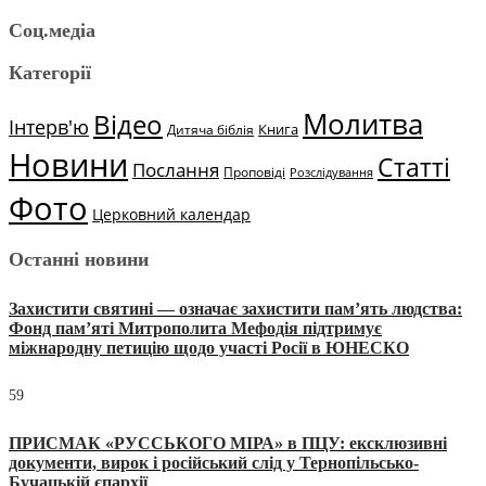
Соц.медіа
Категорії
Молитва
Відео
Інтерв'ю
Книга
Дитяча біблія
Новини
Статті
Послання
Проповіді
Розслідування
Фото
Церковний календар
Останні новини
Захистити святині — означає захистити пам’ять людства:
Фонд пам’яті Митрополита Мефодія підтримує
міжнародну петицію щодо участі Росії в ЮНЕСКО
59
ПРИСМАК «РУССЬКОГО МІРА» в ПЦУ: ексклюзивні
документи, вирок і російський слід у Тернопільсько-
Бучацькій єпархії