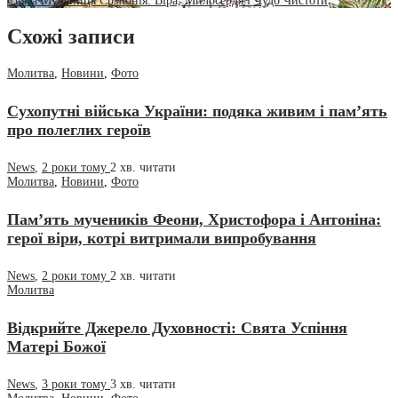
Свята Мучениця Єрміонія: Віра, Милосердя і Чудо Чистоти
Схожі записи
Молитва
,
Новини
,
Фото
Сухопутні війська України: подяка живим і пам’ять
про полеглих героїв
News
,
2 роки тому
2 хв.
читати
Молитва
,
Новини
,
Фото
Пам’ять мучеників Феони, Христофора і Антоніна:
герої віри, котрі витримали випробування
News
,
2 роки тому
2 хв.
читати
Молитва
Відкрийте Джерело Духовності: Свята Успіння
Матері Божої
News
,
3 роки тому
3 хв.
читати