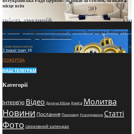
Всеукраїнська Рада Церков: 30 років за столом, за яким є
місце всім
3 тижні тому
13
Проповідь Епіфанія 15 липня: цитата Патріарха Філарета з
його амвона. Документ тяглості
3 тижні тому
18
ПОЖЕРТВА
НАШ ТЕЛЕГРАМ
Категорії
Молитва
Відео
Інтерв'ю
Книга
Дитяча біблія
Новини
Статті
Послання
Проповіді
Розслідування
Фото
Церковний календар