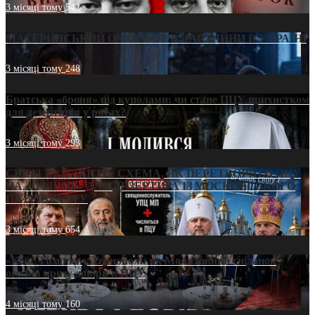
3 місяці тому
542
МАТЕРИНСЬКИЙ ОМОРФОР В ЧАС ВІЙНИ В УКРАЇНІ
3 місяці тому
248
Братська «броня» під куполами: чи стане ПЦУ прихистком
для дезертирів у рясах?
3 місяці тому
293
СВЯТІ УХИЛЯНТИ: СХЕМА, ЯК ПЕРЕТВОРИТИ ПЦУ
НА «ОФШОР» ДЛЯ ДЕЗЕРТИРА ІЗ МОСКОВСЬКОГО
ПАТРІАРХАТУ
3 місяці тому
654
«Кейс Тихона» у Тернополі: як Молитовний сніданок
оголив кризу довіри в ПЦУ
4 місяці тому
160