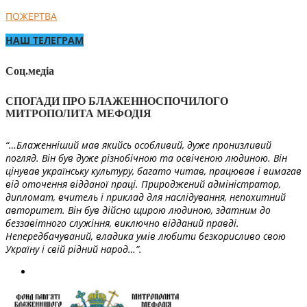
ПОЖЕРТВА
НАШ ТЕЛЕГРАМ
Соц.медіа
СПОГАДИ ПРО БЛАЖЕННОСПОЧИЛОГО
МИТРОПОЛИТА МЕФОДІЯ
“…Блаженніший мав якийсь особливий, дуже пронизливий
погляд. Він був дуже різнобічною та освіченою людиною. Він
цінував українську культуру, багато читав, працював і вимагав
від оточення відданої праці. Природжений адміністратор,
дипломат, вчитель і приклад для наслідування, непохитний
авторитет. Він був дійсно щирою людиною, здатним до
беззавітного служіння, виключно відданий правді.
Непередбачуваний, владика умів любити безкорисливо свою
Україну і свій рідний народ…”.