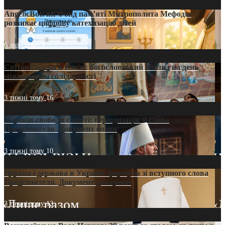
AngelicBot: як Фонд пам’яті Митрополита Мефодія
розвиває цифрову катехизацію дітей
6 днів тому
9
Світові лідери в Києві: богословський погляд на день
міжнародної солідарності
3 тижні тому
16
35 років свободи совісті: періодизація зі слова
Предстоятеля. Документ епохи
3 тижні тому
10
Церква і держава в Україні: формула зі вступного слова
Предстоятеля. Документ доктрини
3 тижні тому
13