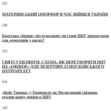
542
МАТЕРИНСЬКИЙ ОМОРФОР В ЧАС ВІЙНИ В УКРАЇНІ
248
Братська «броня» під куполами: чи стане ПЦУ прихистком
для дезертирів у рясах?
293
СВЯТІ УХИЛЯНТИ: СХЕМА, ЯК ПЕРЕТВОРИТИ ПЦУ
НА «ОФШОР» ДЛЯ ДЕЗЕРТИРА ІЗ МОСКОВСЬКОГО
ПАТРІАРХАТУ
654
«Кейс Тихона» у Тернополі: як Молитовний сніданок
оголив кризу довіри в ПЦУ
160