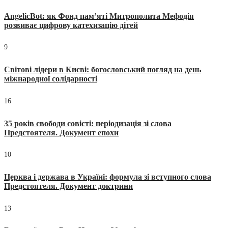
AngelicBot: як Фонд пам’яті Митрополита Мефодія
розвиває цифрову катехизацію дітей
9
Світові лідери в Києві: богословський погляд на день
міжнародної солідарності
16
35 років свободи совісті: періодизація зі слова
Предстоятеля. Документ епохи
10
Церква і держава в Україні: формула зі вступного слова
Предстоятеля. Документ доктрини
13