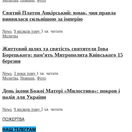
Молитва
,
Новини
,
Фото
Святий Платон Анкірський: юнак, чия правда
виявилася сильнішою за імперію
News
,
9 місяців тому
3 хв.
читати
Молитва
Життєвий шлях та святість святителя Іова
Борецького: пам’ять Митрополита Київського 15
березня
News
,
3 роки тому
1 хв.
читати
Молитва
,
Новини
,
Фото
День ікони Божої Матері «Милостива»: покров і
надія для України
News
,
9 місяців тому
2 хв.
читати
ПОЖЕРТВА
НАШ ТЕЛЕГРАМ