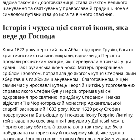
відома також як Дороговказниця, стала об’єктом великого
шанування та святкувань у православній традиції. Вона є
символом путівництва до Бога та вічного спасіння.
Історія і чудеса цієї святої ікони, яка
веде до Господа
Коли 1622 року перський шах Аббас підкорив Грузію, багато
християнських святинь викрали, відвезли до Персії та
продали російським купцям, які перебували в той час у цій
країні. Так Грузинська ікона Божої Матері, прикрашена
сріблом і золотом, потрапила до якогось купця Стефана, який
зберігав її з глибоким шануванням і благоговінням. У цей
самий час у Ярославлі купець Георгій Литкін, у торговельних
справах якого Стефан був у Персії, отримав уві сні
одкровення про святиню, придбану Стефаном, і наказ
відіслати її в Чорногорський монастир Архангельської
єпархії, заснований 1603 року. Коли 1629 року Стефан
повернувся на Батьківщину і показав ікону Георгію Литкіну,
той згадав про своє видіння і вирушив у Двінські межі в
Чорногорську обитель (названа вона так тому, що була
побудована на гористому й похмурому місці, яке здавна
називали Чорною горою; згодом обитель перейменували на