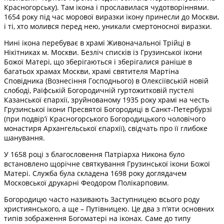
Красногорську). Там ікона і прославилася чудотворіннями.
1654 року під час морової виразки ікону принесли до Москви,
і ті, хто молився перед нею, уникали смертоносної виразки.
Нині ікона перебуває в храмі Живоначальної Трійці в
Нікітниках м. Москви. Безліч списків із Грузинської ікони
Божої Матері, що зберігаються і зберігалися раніше в
багатьох храмах Москви, храмі святителя Мартіна
Сповідника (Вознесіння Господнього) в Олексіївській новій
слободі, Раїфській Богородичній гуртожитковій пустелі
Казанської єпархії, зруйнованому 1935 року храмі на честь
Грузинської ікони Пресвятої Богородиці в Санкт-Петербурзі
(при подвір’ї Красногорського Богородицького чоловічого
монастиря Архангельської єпархії), свідчать про її глибоке
шанування.
У 1658 році з благословення Патріарха Никона було
встановлено щорічне святкування Грузинської ікони Божої
Матері. Служба була складена 1698 року доглядачем
Московської друкарні Феодором Полікарповим.
Богородицю часто називають Заступницею всього роду
християнського, а ще – Путівницею. Це два з п’яти основних
типів зображення Богоматері на іконах. Саме до типу