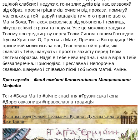
зцілюй слабких і недужих, гони злих духів від нас, визволяй
від образ, прости грішників, очисти від прокази, помилуй
маленьких дітей і даруй нащадків тим, хто прагне цього.
Мати Божа, Ти також визволяєш від ув’язнень і темниць,
лікуєш всілякі страхи та недуги. Усе це можливо завдяки
Твоєму посередництву перед Твоїм Сином, нашим Господом
Ісусом Христом. О, Пресвята Мати, Пречиста Богородице! Не
припиняй молитись за нас, Твої недостойні раби, які
славлять Тебе, шанують і просять захисту перед Твоїм
святим образом. Надія в Тебе невичерпна, і наша віра в Тебе
беззаперечна, Приснодіво, Преславна і Непорочна –
славимо, шануємо і співаємо пісні Тоб Божа Матиі. Амінь.
Пресслужба – Фонд пам’яті Блаженнішого Митрополита
Мефодія
Теги
#Божа Матір
#вічне спасіння
#Грузинська ікона
#Дороговказниця
#православна традиція
Молитва
Молитва перед іконою 'Неопалима Купина': Духовна Сила та Захист у
Часи Війни
Молитва