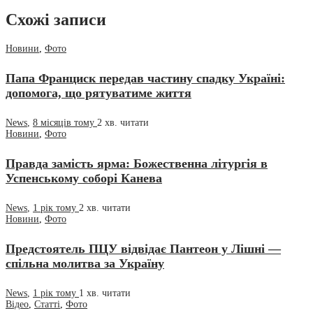
Схожі записи
Новини
,
Фото
Папа Франциск передав частину спадку Україні:
допомога, що рятуватиме життя
News
,
8 місяців тому
2 хв.
читати
Новини
,
Фото
Правда замість ярма: Божественна літургія в
Успенському соборі Канева
News
,
1 рік тому
2 хв.
читати
Новини
,
Фото
Предстоятель ПЦУ відвідає Пантеон у Лішні —
спільна молитва за Україну
News
,
1 рік тому
1 хв.
читати
Відео
,
Статті
,
Фото