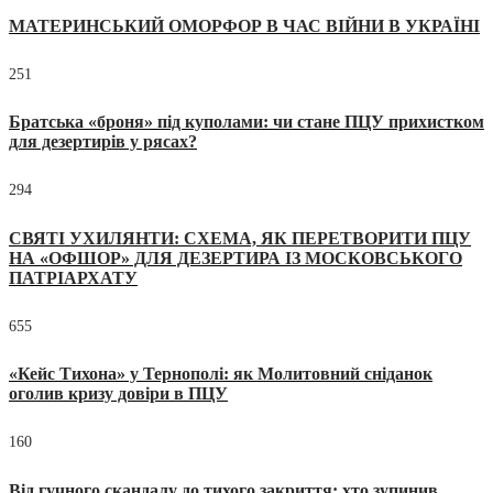
МАТЕРИНСЬКИЙ ОМОРФОР В ЧАС ВІЙНИ В УКРАЇНІ
251
Братська «броня» під куполами: чи стане ПЦУ прихистком
для дезертирів у рясах?
294
СВЯТІ УХИЛЯНТИ: СХЕМА, ЯК ПЕРЕТВОРИТИ ПЦУ
НА «ОФШОР» ДЛЯ ДЕЗЕРТИРА ІЗ МОСКОВСЬКОГО
ПАТРІАРХАТУ
655
«Кейс Тихона» у Тернополі: як Молитовний сніданок
оголив кризу довіри в ПЦУ
160
Від гучного скандалу до тихого закриття: хто зупинив