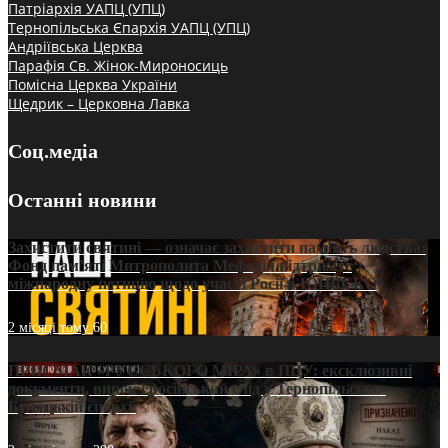
Патріархія УАПЦ (УПЦ)
Тернопільська Єпархія УАПЦ (УПЦ)
Андріївська Церква
Парафія Св. Жінок-Мироносиць
Помісна Церква України
Щедрик – Церковна Лавка
Соц.медіа
Останні новини
Захистити святині — означає захистити пам’ять людства:
Фонд пам’яті Митрополита Мефодія підтримує
міжнародну петицію щодо участі Росії в ЮНЕСКО
2 місяці тому
60
ПРИСМАК «РУССЬКОГО МІРА» в ПЦУ: ексклюзивні
документи, вирок і російський слід у Тернопільсько-
Бучацькій єпархії