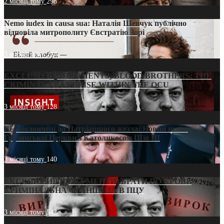
2 місяці тому
298
Nemo iudex in causa sua: Наталія Шевчук публічно
відповіла митрополиту Євстратію Зорі
3 місяці тому
214
EXCLUSIVE (DOCUMENTS)/BLOOD BROTHERS: THE
CRIMINAL FRANCHISE WITHIN THE OCU
3 місяці тому
128
Від віолончелі до Патріаршого жезла: Новий шлях
Грузинської Церкви з Католикосом Шіо III
3 місяці тому
140
ЕКСКЛЮЗИВ (ДОКУМЕНТИ)/БРАТИ ПО КРОВІ:
КРИМІНАЛЬНА ФРАНШИЗА В ПЦУ
3 місяці тому
542