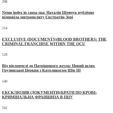
298
Nemo iudex in causa sua: Наталія Шевчук публічно
відповіла митрополиту Євстратію Зорі
214
EXCLUSIVE (DOCUMENTS)/BLOOD BROTHERS: THE
CRIMINAL FRANCHISE WITHIN THE OCU
128
Від віолончелі до Патріаршого жезла: Новий шлях
Грузинської Церкви з Католикосом Шіо III
140
ЕКСКЛЮЗИВ (ДОКУМЕНТИ)/БРАТИ ПО КРОВІ:
КРИМІНАЛЬНА ФРАНШИЗА В ПЦУ
542