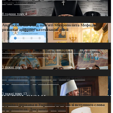
справу Мстислава
8 години тому
4
AngelicBot: як Фонд пам’яті Митрополита Мефодія
розвиває цифрову катехизацію дітей
6 днів тому
11
Світові лідери в Києві: богословський погляд на день
міжнародної солідарності
3 тижні тому
19
35 років свободи совісті: періодизація зі слова
Предстоятеля. Документ епохи
3 тижні тому
13
Церква і держава в Україні: формула зі вступного слова
Предстоятеля. Документ доктрини