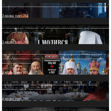
МАТЕРИНСЬКИЙ ОМОРФОР В ЧАС ВІЙНИ В УКРАЇНІ
3 місяці тому
251
Братська «броня» під куполами: чи стане ПЦУ прихистком
для дезертирів у рясах?
3 місяці тому
294
СВЯТІ УХИЛЯНТИ: СХЕМА, ЯК ПЕРЕТВОРИТИ ПЦУ
НА «ОФШОР» ДЛЯ ДЕЗЕРТИРА ІЗ МОСКОВСЬКОГО
ПАТРІАРХАТУ
3 місяці тому
655
«Кейс Тихона» у Тернополі: як Молитовний сніданок
оголив кризу довіри в ПЦУ
4 місяці тому
160
Від гучного скандалу до тихого закриття: хто зупинив