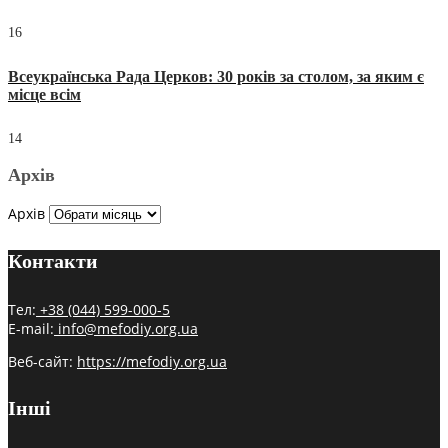
16
Всеукраїнська Рада Церков: 30 років за столом, за яким є
місце всім
14
Архів
Архів
Контакти
Тел:
+38 (044) 599-000-5
E-mail:
info@mefodiy.org.ua
Веб-сайт:
https://mefodiy.org.ua
Інші