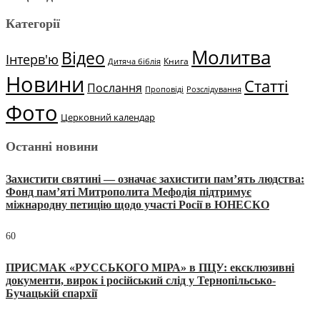
Категорії
Молитва
Відео
Інтерв'ю
Книга
Дитяча біблія
Новини
Статті
Послання
Проповіді
Розслідування
Фото
Церковний календар
Останні новини
Захистити святині — означає захистити пам’ять людства:
Фонд пам’яті Митрополита Мефодія підтримує
міжнародну петицію щодо участі Росії в ЮНЕСКО
60
ПРИСМАК «РУССЬКОГО МІРА» в ПЦУ: ексклюзивні
документи, вирок і російський слід у Тернопільсько-
Бучацькій єпархії