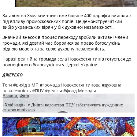
Загалом на Хмельниччині вже більше 400 парафій вийшли з-
під впливу промосковських попів. Це демонструє чіткий
вибір українських вірян у бік духовної незалежності.
Значний внесок в процес переходу зробили активні члени
громади, які довгий час боролися за право богослужінь
рідною мовою та за свою духовну незалежність.
Наразі релігійна громада села Новокостянтинів готується до
повноцінного богослужіння у Церкві України.
ДЖЕРЕЛО
Теги
#вихід з МП
#громада Новокостянтинова
#духовна
незалежність
#ПЦУ
#релігія
#фонд Мефодія
Новини
,
Фото
«Хліб надії»: у Дніпрі волонтери ПЦУ забезпечують нужденних
свіжою випічкою
Молитва
,
Новини
,
Фото
Перенесення мощів святителя Івана Золотоустого: подія, що змінила
історію Церкви