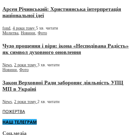
Арсен Річинський: Християнська інтерпретація
національної ідеї
fond
,
4 роки тому
5 хв.
читати
Молитва
,
Новини
,
Фото
Чудо прощення і віри: ікона «Несподівана Радість»
як символ духовного оновлення
News
,
2 роки тому
3 хв.
читати
Новини
,
Фото
Закон Верховної Ради забороняє діяльність УПЦ
МП в Україні
News
,
2 роки тому
2 хв.
читати
ПОЖЕРТВА
НАШ ТЕЛЕГРАМ
Соц.медіа