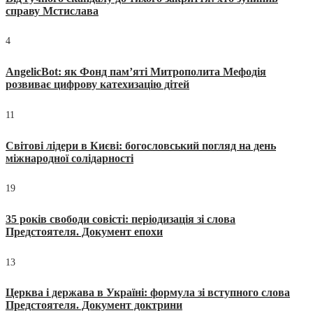
справу Мстислава
4
AngelicBot: як Фонд пам’яті Митрополита Мефодія
розвиває цифрову катехизацію дітей
11
Світові лідери в Києві: богословський погляд на день
міжнародної солідарності
19
35 років свободи совісті: періодизація зі слова
Предстоятеля. Документ епохи
13
Церква і держава в Україні: формула зі вступного слова
Предстоятеля. Документ доктрини