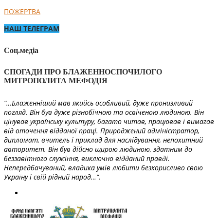
ПОЖЕРТВА
НАШ ТЕЛЕГРАМ
Соц.медіа
СПОГАДИ ПРО БЛАЖЕННОСПОЧИЛОГО
МИТРОПОЛИТА МЕФОДІЯ
“…Блаженніший мав якийсь особливий, дуже пронизливий
погляд. Він був дуже різнобічною та освіченою людиною. Він
цінував українську культуру, багато читав, працював і вимагав
від оточення відданої праці. Природжений адміністратор,
дипломат, вчитель і приклад для наслідування, непохитний
авторитет. Він був дійсно щирою людиною, здатним до
беззавітного служіння, виключно відданий правді.
Непередбачуваний, владика умів любити безкорисливо свою
Україну і свій рідний народ…”.