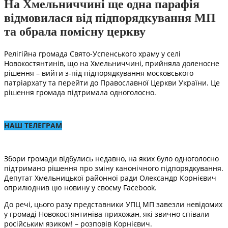
На Хмельниччині ще одна парафія
відмовилася від підпорядкування МП
та обрала помісну церкву
Релігійна громада Свято-Успенського храму у селі
Новокостянтинів, що на Хмельниччині, прийняла доленосне
рішення – вийти з-під підпорядкування московського
патріархату та перейти до Православної Церкви України. Це
рішення громада підтримала одноголосно.
НАШ ТЕЛЕГРАМ
Збори громади відбулись недавно, на яких було одноголосно
підтримано рішення про зміну канонічного підпорядкування.
Депутат Хмельницької районної ради Олександр Корнієвич
оприлюднив цю новину у своєму Facebook.
До речі, цього разу представники УПЦ МП завезли невідомих
у громаді Новокостянтиніва прихожан, які звично співали
російським язиком! – розповів Корнієвич.