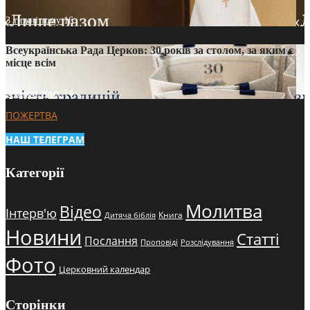
3 тижні тому
16
Всеукраїнська Рада Церков: 30 років за столом, за яким є
місце всім
3 тижні тому
14
ПОЖЕРТВА
НАШ ТЕЛЕГРАМ
Категорії
Молитва
Відео
Інтерв'ю
Книга
Дитяча біблія
Новини
Статті
Послання
Проповіді
Розслідування
Фото
Церковний календар
Сторінки