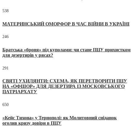
538
МАТЕРИНСЬКИЙ ОМОРФОР В ЧАС ВІЙНИ В УКРАЇНІ
246
Братська «броня» під куполами: чи стане ПЦУ прихистком
для дезертирів у рясах?
291
СВЯТІ УХИЛЯНТИ: СХЕМА, ЯК ПЕРЕТВОРИТИ ПЦУ
НА «ОФШОР» ДЛЯ ДЕЗЕРТИРА ІЗ МОСКОВСЬКОГО
ПАТРІАРХАТУ
650
«Кейс Тихона» у Тернополі: як Молитовний сніданок
оголив кризу довіри в ПЦУ