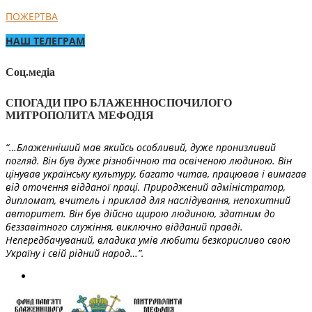
ПОЖЕРТВА
НАШ ТЕЛЕГРАМ
Соц.медіа
СПОГАДИ ПРО БЛАЖЕННОСПОЧИЛОГО
МИТРОПОЛИТА МЕФОДІЯ
“…Блаженніший мав якийсь особливий, дуже пронизливий
погляд. Він був дуже різнобічною та освіченою людиною. Він
цінував українську культуру, багато читав, працював і вимагав
від оточення відданої праці. Природжений адміністратор,
дипломат, вчитель і приклад для наслідування, непохитний
авторитет. Він був дійсно щирою людиною, здатним до
беззавітного служіння, виключно відданий правді.
Непередбачуваний, владика умів любити безкорисливо свою
Україну і свій рідний народ…”.