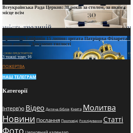
Всеукраїнська Рада Церков: 30 років за столом, за яким є
місце всім
3 тижні тому
12
Проповідь Епіфанія 15 липня: цитата Патріарха Філарета з
його амвона. Документ тяглості
3 тижні тому
16
ПОЖЕРТВА
НАШ ТЕЛЕГРАМ
Категорії
Молитва
Відео
Інтерв'ю
Книга
Дитяча біблія
Новини
Статті
Послання
Проповіді
Розслідування
Фото
Церковний календар