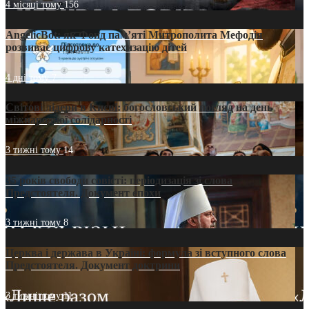
4 місяці тому
156
AngelicBot: як Фонд пам’яті Митрополита Мефодія
розвиває цифрову катехизацію дітей
4 дні тому
7
Світові лідери в Києві: богословський погляд на день
міжнародної солідарності
3 тижні тому
14
35 років свободи совісті: періодизація зі слова
Предстоятеля. Документ епохи
3 тижні тому
8
Церква і держава в Україні: формула зі вступного слова
Предстоятеля. Документ доктрини
3 тижні тому
11