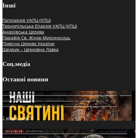
Інші
Патріархія УАПЦ (УПЦ)
Тернопільська Єпархія УАПЦ (УПЦ)
Андріївська Церква
Парафія Св. Жінок-Мироносиць
Помісна Церква України
Щедрик – Церковна Лавка
Соц.медіа
Останні новини
Захистити святині — означає захистити пам’ять людства:
Фонд пам’яті Митрополита Мефодія підтримує
міжнародну петицію щодо участі Росії в ЮНЕСКО
1 місяць тому
57
ПРИСМАК «РУССЬКОГО МІРА» в ПЦУ: ексклюзивні
документи, вирок і російський слід у Тернопільсько-