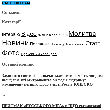
НАШ ТЕЛЕГРАМ
Соц.медіа
Категорії
Молитва
Відео
Інтерв'ю
Книга
Дитяча біблія
Новини
Статті
Послання
Проповіді
Розслідування
Фото
Церковний календар
Останні новини
Захистити святині — означає захистити пам’ять людства:
Фонд пам’яті Митрополита Мефодія підтримує
міжнародну петицію щодо участі Росії в ЮНЕСКО
57
ПРИСМАК «РУССЬКОГО МІРА» в ПЦУ: ексклюзивні