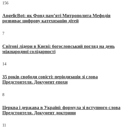
156
AngelicBot: як Фонд пам’яті Митрополита Мефодія
розвиває цифрову катехизацію дітей
7
Світові лідери в Києві: богословський погляд на день
міжнародної солідарності
14
35 років свободи совісті: періодизація зі слова
Предстоятеля. Документ епохи
8
Церква і держава в Україні: формула зі вступного слова
Предстоятеля. Документ доктрини
11