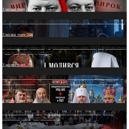
3 місяці тому
538
МАТЕРИНСЬКИЙ ОМОРФОР В ЧАС ВІЙНИ В УКРАЇНІ
3 місяці тому
246
Братська «броня» під куполами: чи стане ПЦУ прихистком
для дезертирів у рясах?
3 місяці тому
291
СВЯТІ УХИЛЯНТИ: СХЕМА, ЯК ПЕРЕТВОРИТИ ПЦУ
НА «ОФШОР» ДЛЯ ДЕЗЕРТИРА ІЗ МОСКОВСЬКОГО
ПАТРІАРХАТУ
3 місяці тому
650
«Кейс Тихона» у Тернополі: як Молитовний сніданок
оголив кризу довіри в ПЦУ