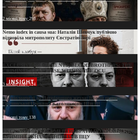
Бучацькій єпархії
2 місяці тому
293
Nemo iudex in causa sua: Наталія Шевчук публічно
відповіла митрополиту Євстратію Зорі
3 місяці тому
211
EXCLUSIVE (DOCUMENTS)/BLOOD BROTHERS: THE
CRIMINAL FRANCHISE WITHIN THE OCU
3 місяці тому
124
Від віолончелі до Патріаршого жезла: Новий шлях
Грузинської Церкви з Католикосом Шіо III
3 місяці тому
138
ЕКСКЛЮЗИВ (ДОКУМЕНТИ)/БРАТИ ПО КРОВІ:
КРИМІНАЛЬНА ФРАНШИЗА В ПЦУ