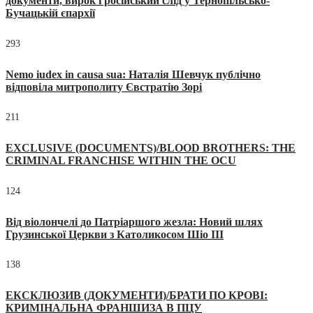
документи, вирок і російський слід у Тернопільсько-
Бучацькій єпархії
293
Nemo iudex in causa sua: Наталія Шевчук публічно
відповіла митрополиту Євстратію Зорі
211
EXCLUSIVE (DOCUMENTS)/BLOOD BROTHERS: THE
CRIMINAL FRANCHISE WITHIN THE OCU
124
Від віолончелі до Патріаршого жезла: Новий шлях
Грузинської Церкви з Католикосом Шіо III
138
ЕКСКЛЮЗИВ (ДОКУМЕНТИ)/БРАТИ ПО КРОВІ:
КРИМІНАЛЬНА ФРАНШИЗА В ПЦУ