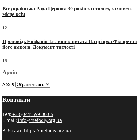
Всеукраїнська Рада Церков: 30 років за столом, за яким є
місце всім
12
Проповідь Епіфанія 15 липня: цитата Патріарха Філарета з
його амвона. Документ тяглості
16
Архів
Архів
Контакти
Тел:
+38 (044) 599-000-5
E-mail:
info@mefodiy.org.ua
Веб-сайт:
https://mefodiy.org.ua