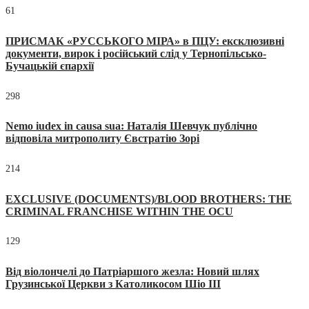
61
ПРИСМАК «РУССЬКОГО МІРА» в ПЦУ: ексклюзивні
документи, вирок і російський слід у Тернопільсько-
Бучацькій єпархії
298
Nemo iudex in causa sua: Наталія Шевчук публічно
відповіла митрополиту Євстратію Зорі
214
EXCLUSIVE (DOCUMENTS)/BLOOD BROTHERS: THE
CRIMINAL FRANCHISE WITHIN THE OCU
129
Від віолончелі до Патріаршого жезла: Новий шлях
Грузинської Церкви з Католикосом Шіо III