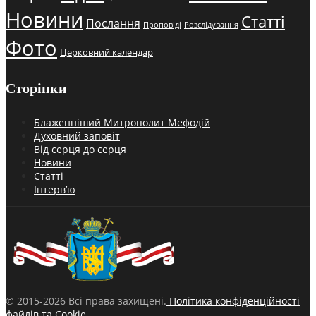
Новини
Статті
Послання
Проповіді
Розслідування
Фото
Церковний календар
Сторінки
Блаженніший Митрополит Мефодій
Духовний заповіт
Від серця до серця
Новини
Статті
Інтерв’ю
© 2015-2026 Всі права захищені.
Політика конфіденційності
файлів та Cookie