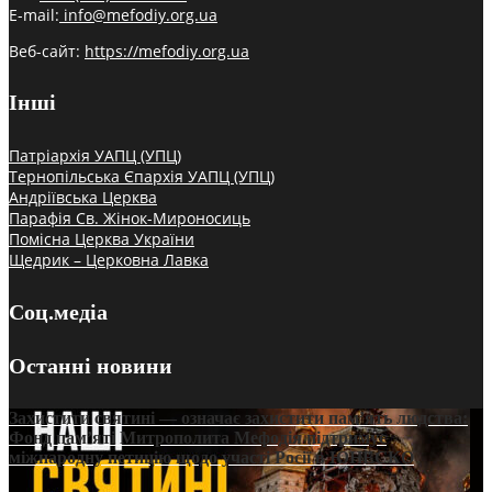
E-mail:
info@mefodiy.org.ua
Веб-сайт:
https://mefodiy.org.ua
Інші
Патріархія УАПЦ (УПЦ)
Тернопільська Єпархія УАПЦ (УПЦ)
Андріївська Церква
Парафія Св. Жінок-Мироносиць
Помісна Церква України
Щедрик – Церковна Лавка
Соц.медіа
Останні новини
Захистити святині — означає захистити пам’ять людства:
Фонд пам’яті Митрополита Мефодія підтримує
міжнародну петицію щодо участі Росії в ЮНЕСКО