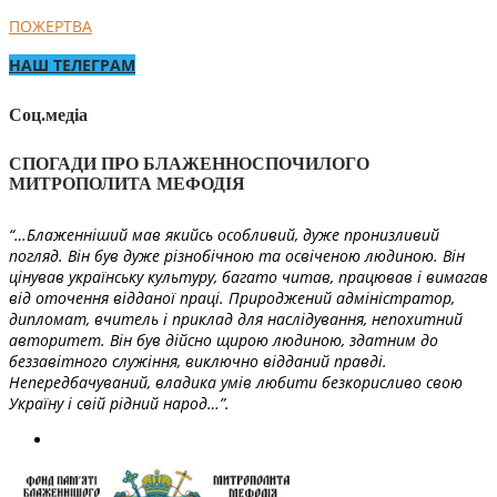
ПОЖЕРТВА
НАШ ТЕЛЕГРАМ
Соц.медіа
СПОГАДИ ПРО БЛАЖЕННОСПОЧИЛОГО
МИТРОПОЛИТА МЕФОДІЯ
“…Блаженніший мав якийсь особливий, дуже пронизливий
погляд. Він був дуже різнобічною та освіченою людиною. Він
цінував українську культуру, багато читав, працював і вимагав
від оточення відданої праці. Природжений адміністратор,
дипломат, вчитель і приклад для наслідування, непохитний
авторитет. Він був дійсно щирою людиною, здатним до
беззавітного служіння, виключно відданий правді.
Непередбачуваний, владика умів любити безкорисливо свою
Україну і свій рідний народ…”.