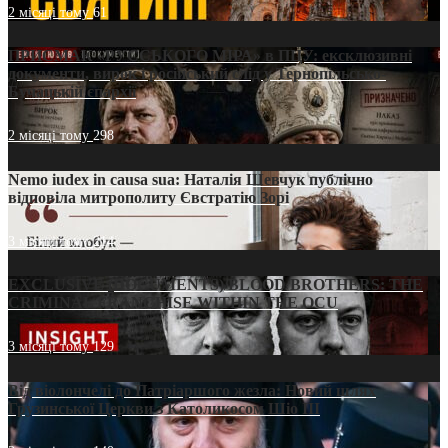
2 місяці тому
61
ПРИСМАК «РУССЬКОГО МІРА» в ПЦУ: ексклюзивні
документи, вирок і російський слід у Тернопільсько-
Бучацькій єпархії
2 місяці тому
298
Nemo iudex in causa sua: Наталія Шевчук публічно
відповіла митрополиту Євстратію Зорі
3 місяці тому
214
EXCLUSIVE (DOCUMENTS)/BLOOD BROTHERS: THE
CRIMINAL FRANCHISE WITHIN THE OCU
3 місяці тому
129
Від віолончелі до Патріаршого жезла: Новий шлях
Грузинської Церкви з Католикосом Шіо III