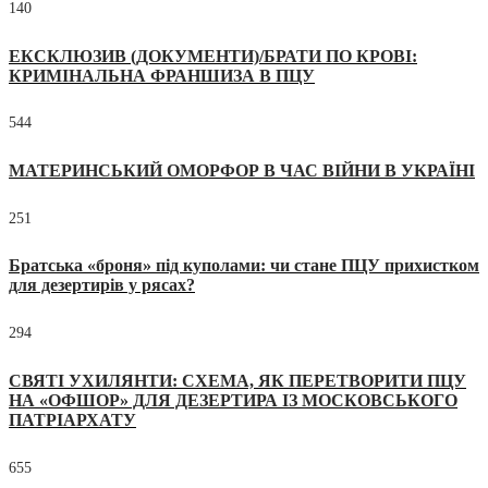
140
ЕКСКЛЮЗИВ (ДОКУМЕНТИ)/БРАТИ ПО КРОВІ:
КРИМІНАЛЬНА ФРАНШИЗА В ПЦУ
544
МАТЕРИНСЬКИЙ ОМОРФОР В ЧАС ВІЙНИ В УКРАЇНІ
251
Братська «броня» під куполами: чи стане ПЦУ прихистком
для дезертирів у рясах?
294
СВЯТІ УХИЛЯНТИ: СХЕМА, ЯК ПЕРЕТВОРИТИ ПЦУ
НА «ОФШОР» ДЛЯ ДЕЗЕРТИРА ІЗ МОСКОВСЬКОГО
ПАТРІАРХАТУ
655