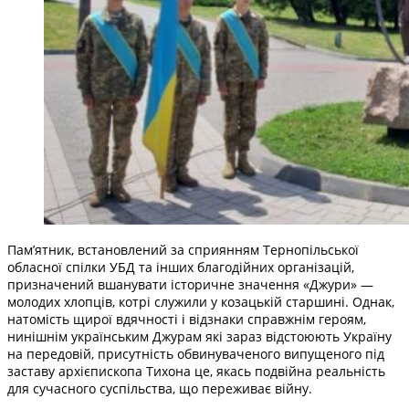
Пам’ятник, встановлений за сприянням Тернопільської
обласної спілки УБД та інших благодійних організацій,
призначений вшанувати історичне значення «Джури» —
молодих хлопців, котрі служили у козацькій старшині. Однак,
натомість щирої вдячності і відзнаки справжнім героям,
нинішнім українським Джурам які зараз відстоюють Україну
на передовій, присутність обвинуваченого випущеного під
заставу архієпископа Тихона це, якась подвійна реальність
для сучасного суспільства, що переживає війну.