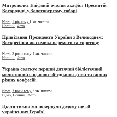
Митрополит Епіфаній очолив акафіст Пресвятій
Богородиці у Золотоверхому соборі
News
,
1 рік тому
1 хв.
читати
Новини
,
Фото
Привітання Президента України з Великоднем:
Воскресіння як символ перемоги та спротиву
News
,
2 роки тому
4 хв.
читати
Новини
,
Фото
Україна святкує перший дитячий бібліотечний
молитовний сніданок: об’єднання дітей та вірних
різних конфесій
News
,
3 роки тому
2 хв.
читати
Відео
,
Новини
,
Фото
Цього тижня ми повернули додому ще 50
українських Героїв!