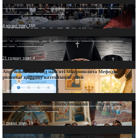
«Кейс Тихона» у Тернополі: як Молитовний сніданок
оголив кризу довіри в ПЦУ
4 місяці тому
160
Від гучного скандалу до тихого закриття: хто зупинив
справу Мстислава
21 годину тому
4
AngelicBot: як Фонд пам’яті Митрополита Мефодія
розвиває цифрову катехизацію дітей
7 днів тому
12
Світові лідери в Києві: богословський погляд на день
міжнародної солідарності
3 тижні тому
19
35 років свободи совісті: періодизація зі слова