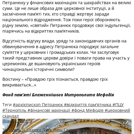
Петранюку у фінансових махінаціях та шахрайствах на великі
суми. Це не лише образа для церковної інституції, а й
засмічення пам’яті тих, хто справді жертвує заради
національного відродження. Тож поки герої обороняють
рідну землю, «святий» Петранюк продовжує свої індульгенції,
піарячись на відкриттях пам’ятників.
Відсутність відгуку влади, уряду та законодавчих органів на
обвинувачення в адресу Петранюка породжує загальне
сум’яття у церковних і громадських колах. Чи заслуговує
такий представник церкви довіри і поваги права на участь у
церемоніях, де вшановують українських героїв
чинаціональні історичні символи?
Воістину – «Правдою гріх пізнається, правдою гріх
викривається…»
Фонд пам’яті Блаженнішого Митрополита Мефоді
я
Теги
#архієпископ Петранюк
#відкриття пам'ятника
#ПЦУ
#Тернопіль
#фінансові махінації
#фонд Мефодія
#церковний
скандал
Новини
,
Фото
Унікальність Святого Духа: День Святого Духа в християнському