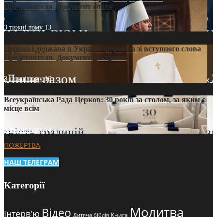
Предстоятеля. Документ епохи
3 тижні тому
13
Церква і держава в Україні: формула зі вступного слова
Предстоятеля. Документ доктрини
3 тижні тому
16
Всеукраїнська Рада Церков: 30 років за столом, за яким є
місце всім
3 тижні тому
14
ПОЖЕРТВА
НАШ ТЕЛЕГРАМ
Категорії
Молитва
Відео
Інтерв'ю
Книга
Дитяча біблія