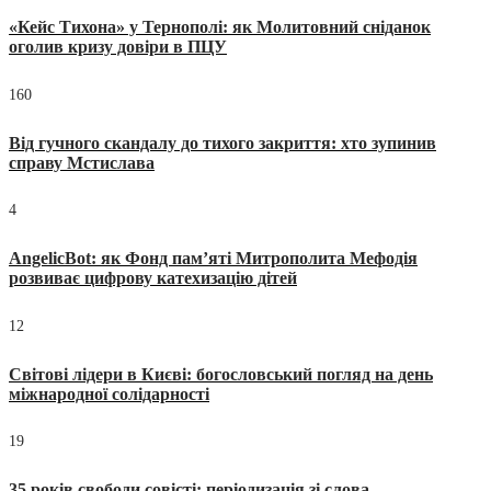
«Кейс Тихона» у Тернополі: як Молитовний сніданок
оголив кризу довіри в ПЦУ
160
Від гучного скандалу до тихого закриття: хто зупинив
справу Мстислава
4
AngelicBot: як Фонд пам’яті Митрополита Мефодія
розвиває цифрову катехизацію дітей
12
Світові лідери в Києві: богословський погляд на день
міжнародної солідарності
19
35 років свободи совісті: періодизація зі слова