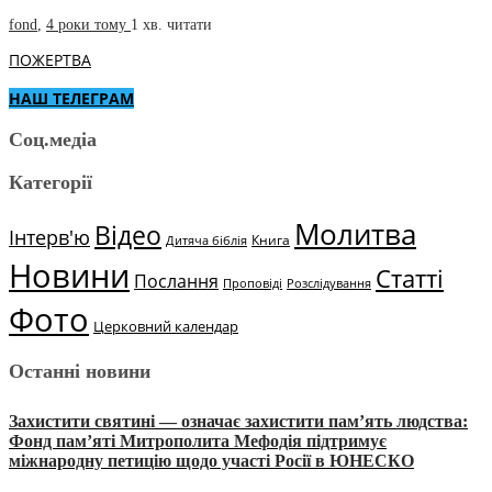
fond
,
4 роки тому
1 хв.
читати
ПОЖЕРТВА
НАШ ТЕЛЕГРАМ
Соц.медіа
Категорії
Молитва
Відео
Інтерв'ю
Книга
Дитяча біблія
Новини
Статті
Послання
Проповіді
Розслідування
Фото
Церковний календар
Останні новини
Захистити святині — означає захистити пам’ять людства:
Фонд пам’яті Митрополита Мефодія підтримує
міжнародну петицію щодо участі Росії в ЮНЕСКО