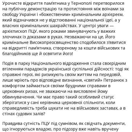
Урочисте відкриття пам’ятника у Тернополі перетворилося
на публічну демонстрацію та протистояння між воїнами за
свободу України і «божественим» кримінальним архієреєм,
який відзначився не у відстоюванні національної ідеї, а у
власних кримінальних шахрайствах. У центрі уваги —
архієпископ ПЦУ, якого роками звинувачують у важких
злочинах із доказами в руках. Незважаючи на це, Його
кримінальне Високопреосвященство сподобилося з’явитися
на відкритті пам’ятника, створеному за кошти військових та
благодійників ще й освятити його!
Подія в парку Національного відродження стала своєрідним
втіленням парадоксів української суспільної дійсності: тоді як
справжні герої, які ризикують своїм життям на передовій,
лише мріють про відповідне визнання, «святий» Петранюк з
комфортом займається своїми брудними справами в
церковних ризах, не зважаючи на висловлені йому
обвинувачення. Чи має право такий особливий статус
зберігатися у сані керівника церковної спільноти, коли
справедливість треба шукати не на військових заставах, а в
стінах судових залів?
Правдива сутність ПЦУ під сумнівом, як свідчать документи,
що ігноруються владою, про підозру вже навіть вручену