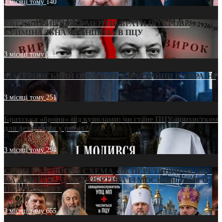
3 місяці тому
140
ЕКСКЛЮЗИВ (ДОКУМЕНТИ)/БРАТИ ПО КРОВІ:
КРИМІНАЛЬНА ФРАНШИЗА В ПЦУ
3 місяці тому
544
МАТЕРИНСЬКИЙ ОМОРФОР В ЧАС ВІЙНИ В УКРАЇНІ
3 місяці тому
251
Братська «броня» під куполами: чи стане ПЦУ прихистком
для дезертирів у рясах?
3 місяці тому
294
СВЯТІ УХИЛЯНТИ: СХЕМА, ЯК ПЕРЕТВОРИТИ ПЦУ
НА «ОФШОР» ДЛЯ ДЕЗЕРТИРА ІЗ МОСКОВСЬКОГО
ПАТРІАРХАТУ
3 місяці тому
655