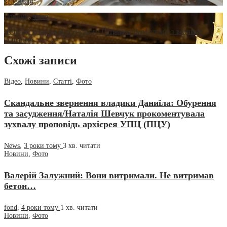
календарі
Новини
,
Фото
Лефкада зустріла Вселенського Патріарха Варфоломія з великою
пошаною
Схожі записи
Відео
,
Новини
,
Статті
,
Фото
Скандальне звернення владики Даниїла: Обурення
та засудження/Наталія Шевчук прокоментувала
зухвалу проповідь архієрея УПЦ (ПЦУ)
News
,
3 роки тому
3 хв.
читати
Новини
,
Фото
Валерій Залужний: Вони витримали. Не витримав
бетон…
fond
,
4 роки тому
1 хв.
читати
Новини
,
Фото