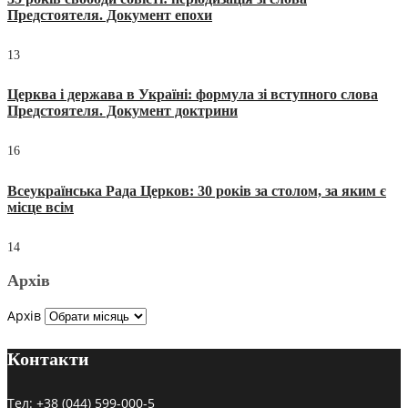
Предстоятеля. Документ епохи
13
Церква і держава в Україні: формула зі вступного слова
Предстоятеля. Документ доктрини
16
Всеукраїнська Рада Церков: 30 років за столом, за яким є
місце всім
14
Архів
Архів
Контакти
Тел:
+38 (044) 599-000-5