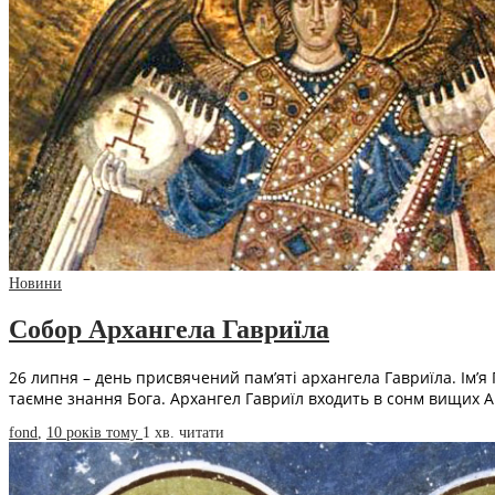
Новини
Собор Архангела Гавриїла
26 липня – день присвячений пам’яті архангела Гавриїла. Ім’
таємне знання Бога. Архангел Гавриїл входить в сонм вищих 
fond
,
10 років тому
1 хв.
читати