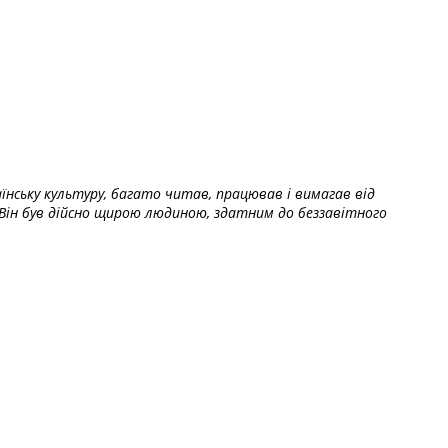
їнську культуру, багато читав, працював і вимагав від
Він був дійсно щирою людиною, здатним до беззавітного