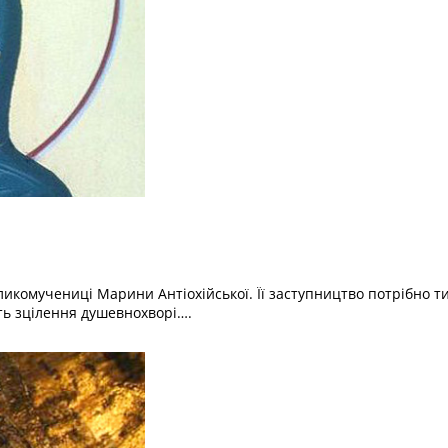
комучениці Марини Антіохійської. Її заступництво потрібно тим,
ть зцілення душевнохворі….