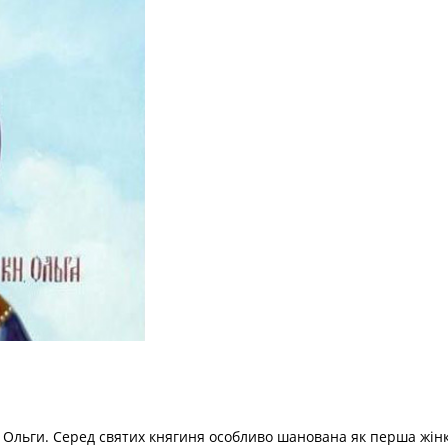
і Ольги. Серед святих княгиня особливо шанована як перша жін