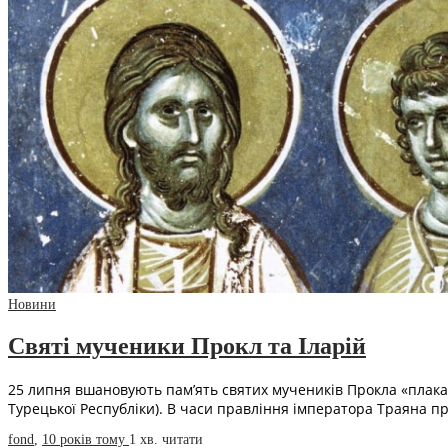
Новини
Святі мученики Прокл та Іларій
25 липня вшановують пам’ять святих мучеників Прокла «плакаль
Турецької Республіки). В часи правління імператора Траяна 
fond
,
10 років тому
1 хв.
читати