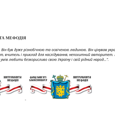
ТА МЕФОДІЯ
Він був дуже різнобічною та освіченою людиною. Він цінував укра
т, вчитель і приклад для наслідування, непохитний авторитет. 
умів любити безкорисливо свою Україну і свій рідний народ…”.