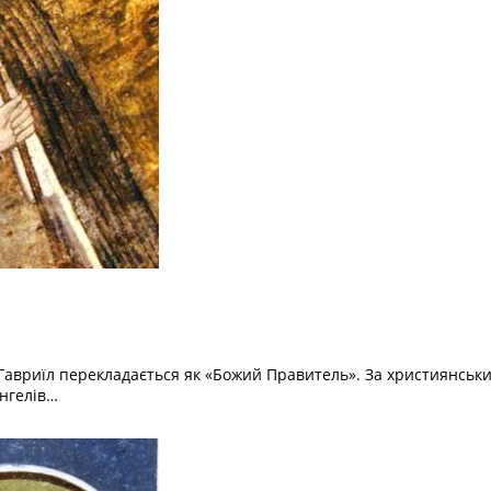
я Гавриїл перекладається як «Божий Правитель». За християнсь
Ангелів…