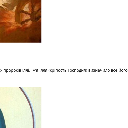
пророків Іллі. Ім’я Ілля (кріпость Господня) визначило все йог