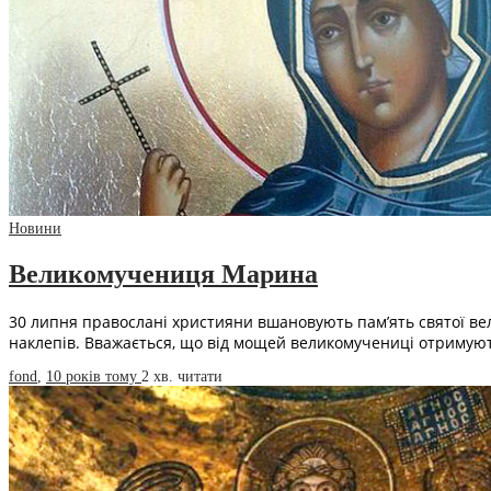
Новини
Великомучениця Марина
30 липня правослані християни вшановують пам’ять святої вели
наклепів. Вважається, що від мощей великомучениці отримую
fond
,
10 років тому
2 хв.
читати