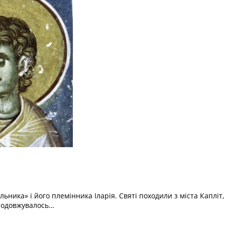
ника» і його племінника Іларія. Святі походили з міста Капліт
продовжувалось…