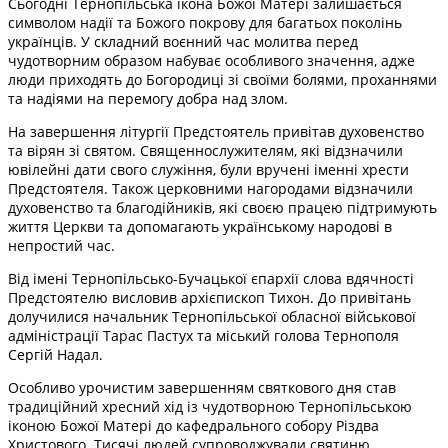
Сьогодні Тернопільська ікона Божої Матері залишається
символом надії та Божого покрову для багатьох поколінь
українців. У складний воєнний час молитва перед
чудотворним образом набуває особливого значення, адже
люди приходять до Богородиці зі своїми болями, проханнями
та надіями на перемогу добра над злом.
На завершення літургії Предстоятель привітав духовенство
та вірян зі святом. Священнослужителям, які відзначили
ювілейні дати свого служіння, були вручені іменні хрести
Предстоятеля. Також церковними нагородами відзначили
духовенство та благодійників, які своєю працею підтримують
життя Церкви та допомагають українському народові в
непростий час.
Від імені Тернопільсько-Бучацької єпархії слова вдячності
Предстоятелю висловив архієпископ Тихон. До привітань
долучилися начальник Тернопільської обласної військової
адміністрації Тарас Пастух та міський голова Тернополя
Сергій Надал.
Особливо урочистим завершенням святкового дня став
традиційний хресний хід із чудотворною Тернопільською
іконою Божої Матері до кафедрального собору Різдва
Христового. Тисячі людей супроводжували святиню