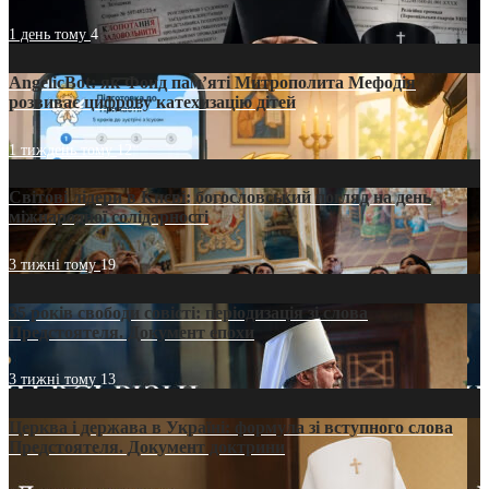
1 день тому
4
AngelicBot: як Фонд пам’яті Митрополита Мефодія
розвиває цифрову катехизацію дітей
1 тиждень тому
12
Світові лідери в Києві: богословський погляд на день
міжнародної солідарності
3 тижні тому
19
35 років свободи совісті: періодизація зі слова
Предстоятеля. Документ епохи
3 тижні тому
13
Церква і держава в Україні: формула зі вступного слова
Предстоятеля. Документ доктрини