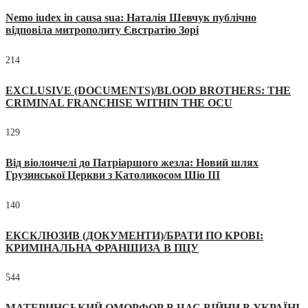
Nemo iudex in causa sua: Наталія Шевчук публічно
відповіла митрополиту Євстратію Зорі
214
EXCLUSIVE (DOCUMENTS)/BLOOD BROTHERS: THE
CRIMINAL FRANCHISE WITHIN THE OCU
129
Від віолончелі до Патріаршого жезла: Новий шлях
Грузинської Церкви з Католикосом Шіо III
140
ЕКСКЛЮЗИВ (ДОКУМЕНТИ)/БРАТИ ПО КРОВІ:
КРИМІНАЛЬНА ФРАНШИЗА В ПЦУ
544
МАТЕРИНСЬКИЙ ОМОРФОР В ЧАС ВІЙНИ В УКРАЇНІ