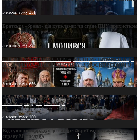
3 місяці тому
251
Братська «броня» під куполами: чи стане ПЦУ прихистком
для дезертирів у рясах?
3 місяці тому
294
СВЯТІ УХИЛЯНТИ: СХЕМА, ЯК ПЕРЕТВОРИТИ ПЦУ
НА «ОФШОР» ДЛЯ ДЕЗЕРТИРА ІЗ МОСКОВСЬКОГО
ПАТРІАРХАТУ
3 місяці тому
656
«Кейс Тихона» у Тернополі: як Молитовний сніданок
оголив кризу довіри в ПЦУ
4 місяці тому
160
Від гучного скандалу до тихого закриття: хто зупинив
справу Мстислава