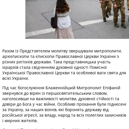
Разом із Предстоятелем молитву звершували митрополити,
архієпископи та єпископи Православної Церкви України з
різних регіонів держави. Така представницька участь
ієрархів стала свідченням духовної єдності Помісної
Української Православної Церкви та особливої ваги свята для
всієї України.
Під час богослужіння Блаженнійший Митрополит Епіфаній
звернувся до вірян із першосвятительським словом,
наголосивши на важливості молитви, духовної стійкості та
довіри до Бога у час війни. Особливі прохання були піднесені
за Україну, за наших воїнів, які боронять державу від
російської агресії, за владу, народ та всіх полеглих захисників
і мирних жителів.