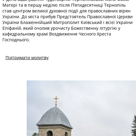
Матері та в першу неділю після П’ятидесятниці Тернопіль
став центром великої духовної події для православних вірян
України. До міста прибув Предстоятель Православної Церкви
України Блаженнійший Митрополит Київський і всієї України
Епіфаній, який очолив урочисту Божественну літургію у
кафедральному храмі Воздвиження Чесного Хреста
Господнього.
Підтримати молитву