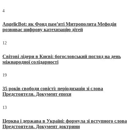
4
AngelicBot: як Фонд пам’яті Митрополита Мефодія
розвиває цифрову катехизацію дітей
12
Світові лідери в Києві: богословський погляд на день
міжнародної солідарності
19
35 років свободи совісті: періодизація зі слова
Предстоятеля. Документ епохи
13
Церква і держава в Україні: формула зі вступного слова
Предстоятеля. Документ доктрини