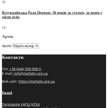
16
Всеукраїнська Рада Церков: 30 років за столом, за яким є
місце всім
14
Архів
Архів
Контакти
Тел:
+38 (044) 599-000-5
E-mail:
info@mefodiy.org.ua
Веб-сайт:
https://mefodiy.org.ua
Інші
Патріархія УАПЦ (УПЦ)