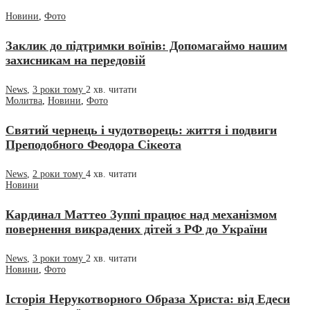
Новини
,
Фото
Заклик до підтримки воїнів: Допомагаймо нашим
захисникам на передовій
News
,
3 роки тому
2 хв.
читати
Молитва
,
Новини
,
Фото
Святий чернець і чудотворець: життя і подвиги
Преподобного Феодора Сікеота
News
,
2 роки тому
4 хв.
читати
Новини
Кардинал Маттео Зуппі працює над механізмом
повернення викрадених дітей з РФ до України
News
,
3 роки тому
2 хв.
читати
Новини
,
Фото
Історія Нерукотворного Образа Христа: від Едеси