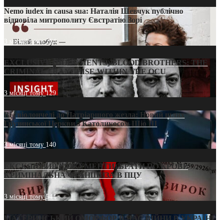
Nemo iudex in causa sua: Наталія Шевчук публічно
відповіла митрополиту Євстратію Зорі
3 місяці тому
214
EXCLUSIVE (DOCUMENTS)/BLOOD BROTHERS: THE
CRIMINAL FRANCHISE WITHIN THE OCU
3 місяці тому
129
Від віолончелі до Патріаршого жезла: Новий шлях
Грузинської Церкви з Католикосом Шіо III
3 місяці тому
140
ЕКСКЛЮЗИВ (ДОКУМЕНТИ)/БРАТИ ПО КРОВІ:
КРИМІНАЛЬНА ФРАНШИЗА В ПЦУ
3 місяці тому
544
МАТЕРИНСЬКИЙ ОМОРФОР В ЧАС ВІЙНИ В УКРАЇНІ