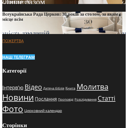
3 тижні тому
16
Всеукраїнська Рада Церков: 30 років за столом, за яким є
місце всім
3 тижні тому
14
ПОЖЕРТВА
НАШ ТЕЛЕГРАМ
Категорії
Молитва
Відео
Інтерв'ю
Книга
Дитяча біблія
Новини
Статті
Послання
Проповіді
Розслідування
Фото
Церковний календар
Сторінки