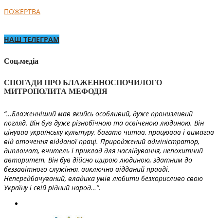
ПОЖЕРТВА
НАШ ТЕЛЕГРАМ
Соц.медіа
СПОГАДИ ПРО БЛАЖЕННОСПОЧИЛОГО
МИТРОПОЛИТА МЕФОДІЯ
“…Блаженніший мав якийсь особливий, дуже пронизливий
погляд. Він був дуже різнобічною та освіченою людиною. Він
цінував українську культуру, багато читав, працював і вимагав
від оточення відданої праці. Природжений адміністратор,
дипломат, вчитель і приклад для наслідування, непохитний
авторитет. Він був дійсно щирою людиною, здатним до
беззавітного служіння, виключно відданий правді.
Непередбачуваний, владика умів любити безкорисливо свою
Україну і свій рідний народ…”.