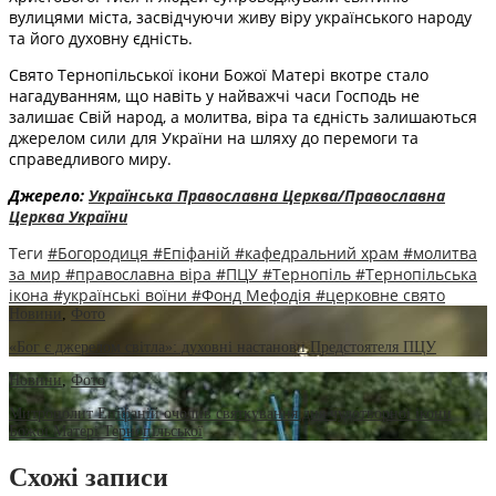
вулицями міста, засвідчуючи живу віру українського народу
та його духовну єдність.
Свято Тернопільської ікони Божої Матері вкотре стало
нагадуванням, що навіть у найважчі часи Господь не
залишає Свій народ, а молитва, віра та єдність залишаються
джерелом сили для України на шляху до перемоги та
справедливого миру.
Джерело:
Українська Православна Церква/Православна
Церква України
Теги
#Богородиця
#Епіфаній
#кафедральний храм
#молитва
за мир
#православна віра
#ПЦУ
#Тернопіль
#Тернопільська
ікона
#українські воїни
#Фонд Мефодія
#церковне свято
Новини
,
Фото
«Бог є джерелом світла»: духовні настанови Предстоятеля ПЦУ
Новини
,
Фото
Митрополит Епіфаній очолив святкування дня чудотворної ікони
Божої Матері Тернопільської
Схожі записи