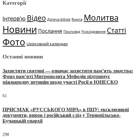
Категорії
Молитва
Відео
Інтерв'ю
Книга
Дитяча біблія
Новини
Статті
Послання
Проповіді
Розслідування
Фото
Церковний календар
Останні новини
Захистити святині — означає захистити пам’ять людства:
Фонд пам’яті Митрополита Мефодія підтримує
міжнародну петицію щодо участі Росії в ЮНЕСКО
61
ПРИСМАК «РУССЬКОГО МІРА» в ПЦУ: ексклюзивні
документи, вирок і російський слід у Тернопільсько-
Бучацькій єпархії
298