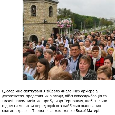
Цьогорічне святкування зібрало численних архієреїв,
духовенство, представників влади, військовослужбовців та
тисячі паломників, які прибули до Тернополя, щоб спільно
піднести молитви перед однією з найбільш шанованих
святинь краю — Тернопільською іконою Божої Матері.