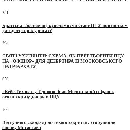
251
Братська «броня» під куполами: чи стане ПЦУ прихистком
для дезертирів у рясах?
294
СВЯТІ УХИЛЯНТИ: СХЕМА, ЯК ПЕРЕТВОРИТИ ПЦУ
НА «ОФШОР» ДЛЯ ДЕЗЕРТИРА ІЗ МОСКОВСЬКОГО
ПАТРІАРХАТУ
656
«Кейс Тихона» у Тернополі: як Молитовний сніданок
оголив кризу довіри в ПЦУ
160
Від гучного скандалу до тихого закриття: хто зупинив
справу Мстислава