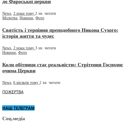
до Фароської церкви
News
,
2 роки тому
2 хв.
читати
Молитва
,
Новини
,
Фото
Святість і терпіння преподобного Никона Сухого:
історія життя та чудес
News
,
2 роки тому
3 хв.
читати
Новини
,
Фото
Коли обітниця стає реальністю: Стрітення Господнє
очима Церкви
News
,
6 місяців тому
2 хв.
читати
ПОЖЕРТВА
НАШ ТЕЛЕГРАМ
Соц.медіа