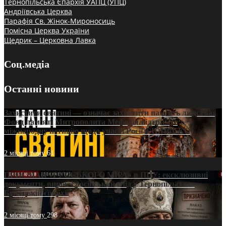
Тернопільська Єпархія УАПЦ (УПЦ)
Андріївська Церква
Парафія Св. Жінок-Мироносиць
Помісна Церква України
Щедрик – Церковна Лавка
Соц.медіа
Останні новини
Захистити святині — означає захистити пам’ять людства:
Фонд пам’яті Митрополита Мефодія підтримує
міжнародну петицію щодо участі Росії в ЮНЕСКО
2 місяці тому
61
ПРИСМАК «РУССЬКОГО МІРА» в ПЦУ: ексклюзивні
документи, вирок і російський слід у Тернопільсько-
Бучацькій єпархії
2 місяці тому
298