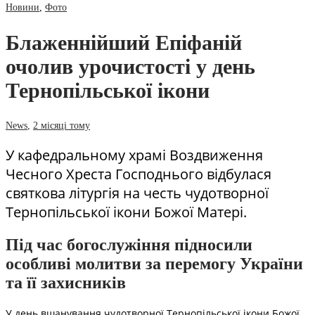
Новини
,
Фото
Блаженнійший Епіфаній
очолив урочистості у день
Тернопільської ікони
News
,
2 місяці тому
У кафедральному храмі Воздвиження
Чесного Хреста Господнього відбулася
святкова літургія на честь чудотворної
Тернопільської ікони Божої Матері.
Під час богослужіння підносили
особливі молитви за перемогу України
та її захисників
У день вшанування чудотворної Тернопільської ікони Божої