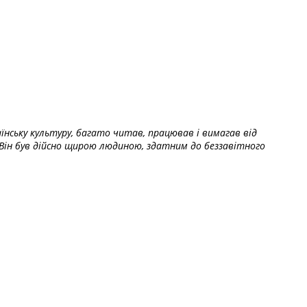
їнську культуру, багато читав, працював і вимагав від
Він був дійсно щирою людиною, здатним до беззавітного