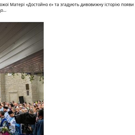
ожої Матері «Достойно є» та згадують дивовижну історію появи
до…