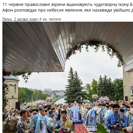
11 червня православні віряни вшановують чудотворну ікону Б
Афон розповідає про небесне явлення, яке назавжди увійшло 
News
,
2 місяці тому
4 хв.
читати