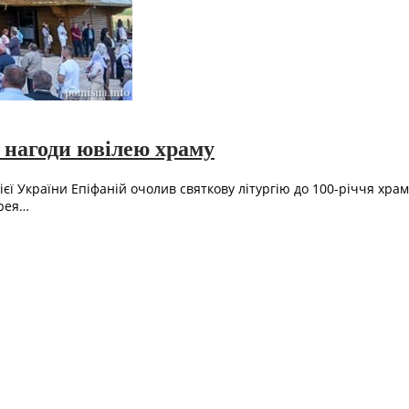
 нагоди ювілею храму
ї України Епіфаній очолив святкову літургію до 100-річчя храм
єрея…