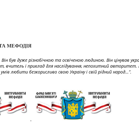
ТА МЕФОДІЯ
Він був дуже різнобічною та освіченою людиною. Він цінував укра
т, вчитель і приклад для наслідування, непохитний авторитет. 
умів любити безкорисливо свою Україну і свій рідний народ…”.