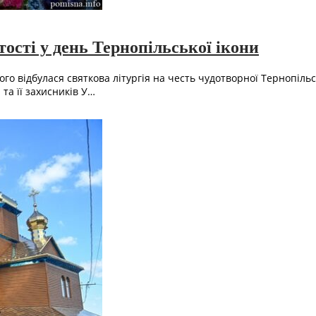
сті у день Тернопільської ікони
 відбулася святкова літургія на честь чудотворної Тернопільсь
та її захисників У…