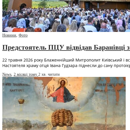
Новини
,
Фото
Предстоятель ПЦУ відвідав Баранівці з
22 травня 2026 року Блаженнійший Митрополит Київський і всіє
Настоятеля храму отця Івана Гудзара піднесли до сану протоі
News
,
2 місяці тому
2 хв.
читати