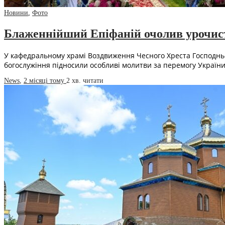
Новини
,
Фото
Блаженнійший Епіфаній очолив урочисто
У кафедральному храмі Воздвиження Чесного Хреста Господнього
богослужіння підносили особливі молитви за перемогу України 
News
,
2 місяці тому
2 хв.
читати