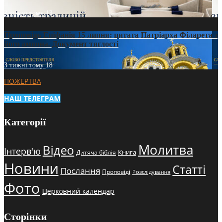
3 тижні тому
13
Проповідь Епіфанія 15 липня: цитата Патріарха Філарета з
його амвона. Документ тяглості
3 тижні тому
18
ПОЖЕРТВА
НАШ ТЕЛЕГРАМ
Категорії
Молитва
Відео
Інтерв'ю
Книга
Дитяча біблія
Новини
Статті
Послання
Проповіді
Розслідування
Фото
Церковний календар
Сторінки