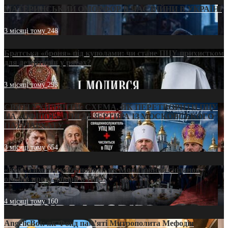
МАТЕРИНСЬКИЙ ОМОРФОР В ЧАС ВІЙНИ В УКРАЇНІ
3 місяці тому
248
Братська «броня» під куполами: чи стане ПЦУ прихистком
для дезертирів у рясах?
3 місяці тому
293
СВЯТІ УХИЛЯНТИ: СХЕМА, ЯК ПЕРЕТВОРИТИ ПЦУ
НА «ОФШОР» ДЛЯ ДЕЗЕРТИРА ІЗ МОСКОВСЬКОГО
ПАТРІАРХАТУ
3 місяці тому
654
«Кейс Тихона» у Тернополі: як Молитовний сніданок
оголив кризу довіри в ПЦУ
4 місяці тому
160
AngelicBot: як Фонд пам’яті Митрополита Мефодія