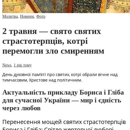
Молитва
,
Новини
,
Фото
2 травня — свято святих
страстотерпців, котрі
перемогли зло смиренням
News
,
1 рік тому
День духовної пам’яті про святих, котрі обрали вічне над
тимчасовим, Христове над політичним.
Актуальність прикладу Бориса і Гліба
для сучасної України — мир і єдність
через любов
Перенесення мощей святих страстотерпців
Бориса і Гліба: Світло жертовної любові