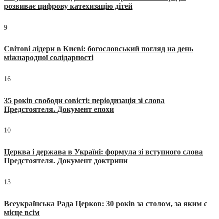
розвиває цифрову катехизацію дітей
9
Світові лідери в Києві: богословський погляд на день
міжнародної солідарності
16
35 років свободи совісті: періодизація зі слова
Предстоятеля. Документ епохи
10
Церква і держава в Україні: формула зі вступного слова
Предстоятеля. Документ доктрини
13
Всеукраїнська Рада Церков: 30 років за столом, за яким є
місце всім