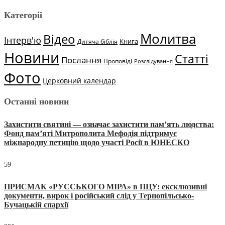
Категорії
Молитва
Відео
Інтерв'ю
Книга
Дитяча біблія
Новини
Статті
Послання
Проповіді
Розслідування
Фото
Церковний календар
Останні новини
Захистити святині — означає захистити пам’ять людства:
Фонд пам’яті Митрополита Мефодія підтримує
міжнародну петицію щодо участі Росії в ЮНЕСКО
59
ПРИСМАК «РУССЬКОГО МІРА» в ПЦУ: ексклюзивні
документи, вирок і російський слід у Тернопільсько-
Бучацькій єпархії