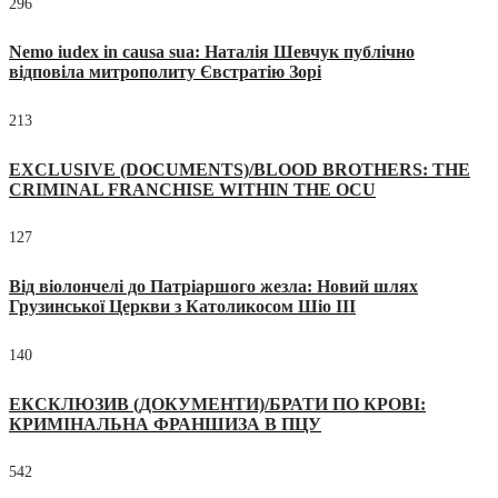
296
Nemo iudex in causa sua: Наталія Шевчук публічно
відповіла митрополиту Євстратію Зорі
213
EXCLUSIVE (DOCUMENTS)/BLOOD BROTHERS: THE
CRIMINAL FRANCHISE WITHIN THE OCU
127
Від віолончелі до Патріаршого жезла: Новий шлях
Грузинської Церкви з Католикосом Шіо III
140
ЕКСКЛЮЗИВ (ДОКУМЕНТИ)/БРАТИ ПО КРОВІ:
КРИМІНАЛЬНА ФРАНШИЗА В ПЦУ
542