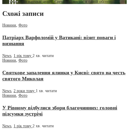
Благодать, що напуває душу: Єремія і Христос в одній обітниці
Схожі записи
Новини
,
Фото
Патріарх Варфоломій у Ватикані: візит поваги і
визнання
News
,
1 рік тому
2 хв.
читати
Новини
,
Фото
Святкове запалення ялинки у Києві: свято на честь
святого Миколая
News
,
2 роки тому
1 хв.
читати
Новини
,
Фото
У Рівному відбулися збори благочинних: головні
підсумки зустрічі
News
,
1 рік тому
2 хв.
читати