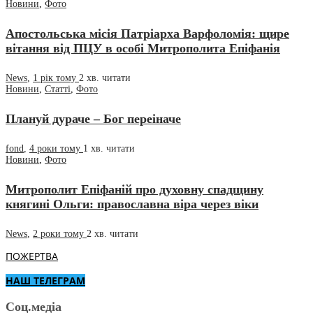
Новини
,
Фото
Апостольська місія Патріарха Варфоломія: щире
вітання від ПЦУ в особі Митрополита Епіфанія
News
,
1 рік тому
2 хв.
читати
Новини
,
Статті
,
Фото
Плануй дураче – Бог переіначе
fond
,
4 роки тому
1 хв.
читати
Новини
,
Фото
Митрополит Епіфаній про духовну спадщину
княгині Ольги: православна віра через віки
News
,
2 роки тому
2 хв.
читати
ПОЖЕРТВА
НАШ ТЕЛЕГРАМ
Соц.медіа