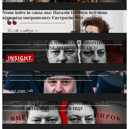
Nemo iudex in causa sua: Наталія Шевчук публічно
відповіла митрополиту Євстратію Зорі
3 місяці тому
213
EXCLUSIVE (DOCUMENTS)/BLOOD BROTHERS: THE
CRIMINAL FRANCHISE WITHIN THE OCU
3 місяці тому
127
Від віолончелі до Патріаршого жезла: Новий шлях
Грузинської Церкви з Католикосом Шіо III
3 місяці тому
140
ЕКСКЛЮЗИВ (ДОКУМЕНТИ)/БРАТИ ПО КРОВІ:
КРИМІНАЛЬНА ФРАНШИЗА В ПЦУ
3 місяці тому
542