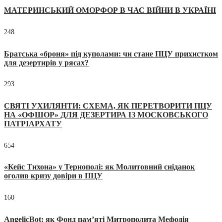
МАТЕРИНСЬКИЙ ОМОРФОР В ЧАС ВІЙНИ В УКРАЇНІ
248
Братська «броня» під куполами: чи стане ПЦУ прихистком
для дезертирів у рясах?
293
СВЯТІ УХИЛЯНТИ: СХЕМА, ЯК ПЕРЕТВОРИТИ ПЦУ
НА «ОФШОР» ДЛЯ ДЕЗЕРТИРА ІЗ МОСКОВСЬКОГО
ПАТРІАРХАТУ
654
«Кейс Тихона» у Тернополі: як Молитовний сніданок
оголив кризу довіри в ПЦУ
160
AngelicBot: як Фонд пам’яті Митрополита Мефодія