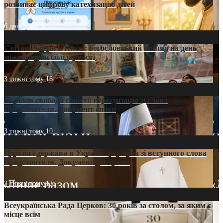
розвиває цифрову катехизацію дітей
6 днів тому
9
Світові лідери в Києві: богословський погляд на день
міжнародної солідарності
3 тижні тому
16
35 років свободи совісті: періодизація зі слова
Предстоятеля. Документ епохи
3 тижні тому
10
Церква і держава в Україні: формула зі вступного слова
Предстоятеля. Документ доктрини
3 тижні тому
13
Всеукраїнська Рада Церков: 30 років за столом, за яким є
місце всім