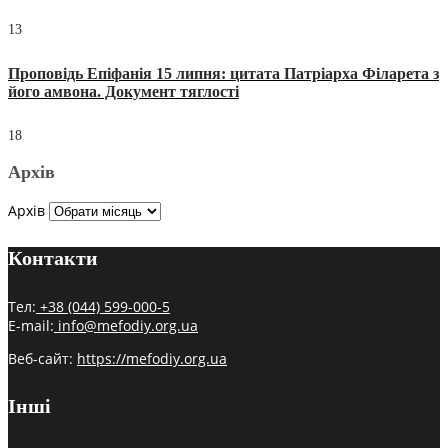
13
Проповідь Епіфанія 15 липня: цитата Патріарха Філарета з
його амвона. Документ тяглості
18
Архів
Архів
Контакти
Тел:
+38 (044) 599-000-5
E-mail:
info@mefodiy.org.ua
Веб-сайт:
https://mefodiy.org.ua
Інші