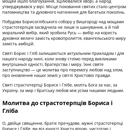
мощей йшло благоухання, зцілювалися хворі, а народ
утверджувався у вірі. Місце поховання святих стало центром
паломництва та духовного натхнення для багатьох поколінь.
Побудова Борисоглібського собору у Вишгороді над мощами
страстотерпців засвідчила не лише їх шанування, а й той
моральний вибір, який зробила Русь — вибір на користь
духовної величі замість кровопролиття, євангельського миру
замість амбіцій.
Святі Борис і Гліб залишаються актуальним прикладом і для
нашого народу нині, коли знову стоїмо перед викликами
внутрішньої єдності, братерства і миру. Їхнє святе
заступництво — це молитва про перемогу любові над злом,
про оновлення нашої землі у світлі Христової правди.
Святі страстотерпці Борисе і Глібе, моліть Бога за нас, за
Україну, за мир і братську любов між усіма нашими людьми.
Молитва до страстотерпців Бориса і
Гліба
О, двійце священне, братіє пречудове, мужні страстотерпці
Борисе і Глібе, ви від юності Христу вірою, чистотою і