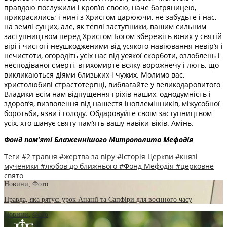
правдою послужили і кров’ю своєю, наче багряницею,
прикрасились; і нині з Христом царюючи, не забудьте і нас,
на землі сущих, але, як теплі заступники, вашим сильним
заступництвом перед Христом Богом збережіть юних у святій
вірі і чистоті неушкодженими від усякого навіювання невір’я і
нечистоти, огородіть усіх нас від усякої скорботи, озлоблень і
несподіваної смерті, втихомирте всяку ворожнечу і лють, що
викликаються діями близьких і чужих. Молимо вас,
христолюбиві страстотерпці, виблагайте у великодаровитого
Владики всім нам відпущення гріхів наших, однодумність і
здоров’я, визволення від нашестя іноплемінників, міжусобної
боротьби, язви і голоду. Обдаровуйте своїм заступництвом
усіх, хто шанує святу пам’ять вашу навіки-віків. Амінь.
Фонд пам’яті Блаженнішого Митрополита Мефоді
я
Теги
#2 травня
#жертва за віру
#історія Церкви
#князі
мученики
#любов до ближнього
#Фонд Мефодія
#церковне
свято
Новини
,
Фото
Правда, яка рятує: урок Ананії та Сапфіри для воєнного часу
Новини
,
Фото