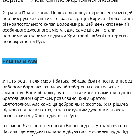
2 травня Православна Церква вшановує перенесення мощей
перших руських святих – страстотерпців Бориса і Гліба, синів
рівноапостольного князя Володимира. Цей день сповнений
особливого духовного змісту, адже саме ці святі стали
першими яскравими свідками Христової любові на теренах
новоохрещеної Русі.
НАШ ТЕЛЕГРАМ
У 1015 році, після смерті батька, обидва брати постали перед
вибором: боротися за владу або зберегти євангельське
смирення. Вони обрали друге — і стали жертвами підступної
братовбивчої боротьби, розв’язаної їхнім братом
Святополком. Але саме ця добровільна жертва, їхня рішуча
відмова від насильства, стала потужним духовним знаком
нового життя у Христі для всієї Русі.
Їхні мощі було перенесено до Вишгорода — у храм святого
Василія, де невдовзі почали відбуватися численні чуда. Від