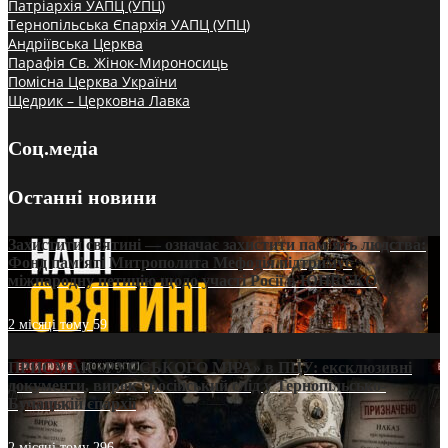
Патріархія УАПЦ (УПЦ)
Тернопільська Єпархія УАПЦ (УПЦ)
Андріївська Церква
Парафія Св. Жінок-Мироносиць
Помісна Церква України
Щедрик – Церковна Лавка
Соц.медіа
Останні новини
Захистити святині — означає захистити пам’ять людства:
Фонд пам’яті Митрополита Мефодія підтримує
міжнародну петицію щодо участі Росії в ЮНЕСКО
2 місяці тому
59
ПРИСМАК «РУССЬКОГО МІРА» в ПЦУ: ексклюзивні
документи, вирок і російський слід у Тернопільсько-
Бучацькій єпархії
2 місяці тому
296