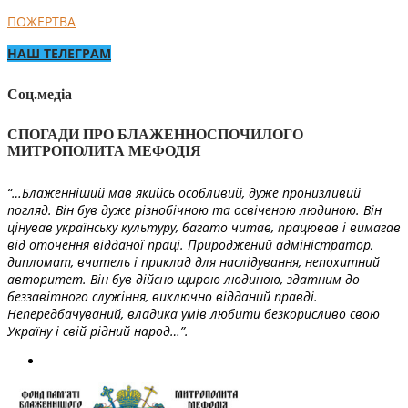
ПОЖЕРТВА
НАШ ТЕЛЕГРАМ
Соц.медіа
СПОГАДИ ПРО БЛАЖЕННОСПОЧИЛОГО
МИТРОПОЛИТА МЕФОДІЯ
“…Блаженніший мав якийсь особливий, дуже пронизливий
погляд. Він був дуже різнобічною та освіченою людиною. Він
цінував українську культуру, багато читав, працював і вимагав
від оточення відданої праці. Природжений адміністратор,
дипломат, вчитель і приклад для наслідування, непохитний
авторитет. Він був дійсно щирою людиною, здатним до
беззавітного служіння, виключно відданий правді.
Непередбачуваний, владика умів любити безкорисливо свою
Україну і свій рідний народ…”.