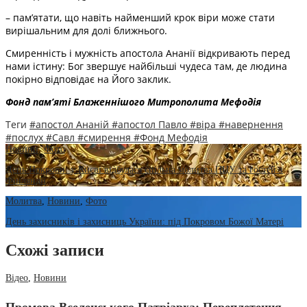
– пам’ятати, що навіть найменший крок віри може стати
вирішальним для долі ближнього.
Смиренність і мужність апостола Ананії відкривають перед
нами істину: Бог звершує найбільші чудеса там, де людина
покірно відповідає на Його заклик.
Фонд пам’яті Блаженнішого Митрополита Мефоді
я
Теги
#апостол Ананій
#апостол Павло
#віра
#навернення
#послух
#Савл
#смирення
#Фонд Мефодія
Новини
,
Фото
День Покрови: у Києві відбулася спільна молитва ПЦУ та гостей з
Фінляндії
Молитва
,
Новини
,
Фото
День захисників і захисниць України: під Покровом Божої Матері
Схожі записи
Відео
,
Новини