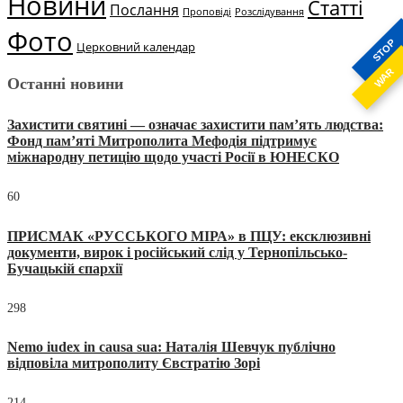
Новини
Статті
Послання
Проповіді
Розслідування
Фото
STOP
Церковний календар
WAR
Останні новини
Захистити святині — означає захистити пам’ять людства:
Фонд пам’яті Митрополита Мефодія підтримує
міжнародну петицію щодо участі Росії в ЮНЕСКО
60
ПРИСМАК «РУССЬКОГО МІРА» в ПЦУ: ексклюзивні
документи, вирок і російський слід у Тернопільсько-
Бучацькій єпархії
298
Nemo iudex in causa sua: Наталія Шевчук публічно
відповіла митрополиту Євстратію Зорі
214