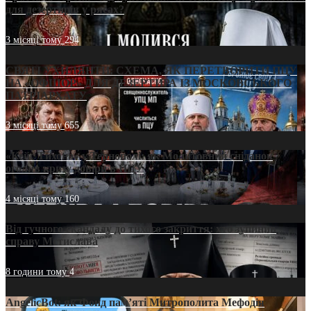
для дезертирів у рясах?
3 місяці тому
294
СВЯТІ УХИЛЯНТИ: СХЕМА, ЯК ПЕРЕТВОРИТИ ПЦУ
НА «ОФШОР» ДЛЯ ДЕЗЕРТИРА ІЗ МОСКОВСЬКОГО
ПАТРІАРХАТУ
3 місяці тому
655
«Кейс Тихона» у Тернополі: як Молитовний сніданок
оголив кризу довіри в ПЦУ
4 місяці тому
160
Від гучного скандалу до тихого закриття: хто зупинив
справу Мстислава
8 години тому
4
AngelicBot: як Фонд пам’яті Митрополита Мефодія