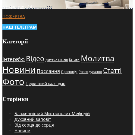
3 тижні тому
14
ПОЖЕРТВА
НАШ ТЕЛЕГРАМ
Категорії
Молитва
Відео
Інтерв'ю
Книга
Дитяча біблія
Новини
Статті
Послання
Проповіді
Розслідування
Фото
Церковний календар
Сторінки
Блаженніший Митрополит Мефодій
Духовний заповіт
Від серця до серця
Новини