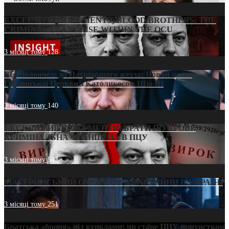
EXCLUSIVE (DOCUMENTS)/BLOOD BROTHERS: THE
CRIMINAL FRANCHISE WITHIN THE OCU
3 місяці тому
128
Від віолончелі до Патріаршого жезла: Новий шлях
Грузинської Церкви з Католикосом Шіо III
3 місяці тому
140
ЕКСКЛЮЗИВ (ДОКУМЕНТИ)/БРАТИ ПО КРОВІ:
КРИМІНАЛЬНА ФРАНШИЗА В ПЦУ
3 місяці тому
542
МАТЕРИНСЬКИЙ ОМОРФОР В ЧАС ВІЙНИ В УКРАЇНІ
3 місяці тому
251
Братська «броня» під куполами: чи стане ПЦУ прихистком