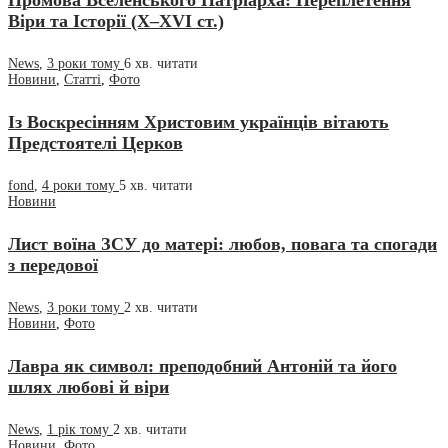
Промова Вселенського Патріарха: Переплетення
Віри та Історії (X–XVI ст.)
News
,
3 роки тому
6 хв.
читати
Новини
,
Статті
,
Фото
Із Воскресінням Христовим українців вітають
Предстоятелі Церков
fond
,
4 роки тому
5 хв.
читати
Новини
Лист воїна ЗСУ до матері: любов, повага та спогади
з передової
News
,
3 роки тому
2 хв.
читати
Новини
,
Фото
Лавра як символ: преподобний Антоній та його
шлях любові й віри
News
,
1 рік тому
2 хв.
читати
Новини
,
Фото