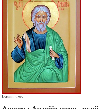
Новини
,
Фото
Апостол Ананій: учень, який