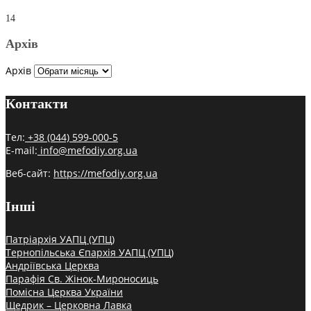
14
Архів
Архів
Контакти
Тел:
+38 (044) 599-000-5
E-mail:
info@mefodiy.org.ua
Веб-сайт:
https://mefodiy.org.ua
Інші
Патріархія УАПЦ (УПЦ)
Тернопільська Єпархія УАПЦ (УПЦ)
Андріївська Церква
Парафія Св. Жінок-Мироносиць
Помісна Церква України
Щедрик – Церковна Лавка