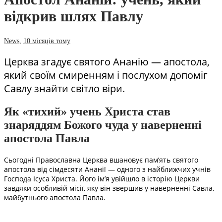
відкрив шлях Павлу
News
,
10 місяців тому
Церква згадує святого Ананію — апостола,
який своїм смиренням і послухом допоміг
Савлу знайти світло віри.
Як «тихий» учень Христа став
знаряддям Божого чуда у наверненні
апостола Павла
Сьогодні Православна Церква вшановує пам’ять святого
апостола від сімдесяти Ананії — одного з найближчих учнів
Господа Ісуса Христа. Його ім’я увійшло в історію Церкви
завдяки особливій місії, яку він звершив у наверненні Савла,
майбутнього апостола Павла.