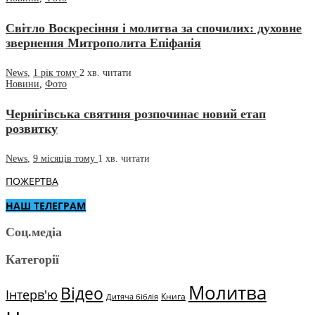
Світло Воскресіння і молитва за спочилих: духовне
звернення Митрополита Епіфанія
News
,
1 рік тому
2 хв.
читати
Новини
,
Фото
Чернігівська святиня розпочинає новий етап
розвитку
News
,
9 місяців тому
1 хв.
читати
ПОЖЕРТВА
НАШ ТЕЛЕГРАМ
Соц.медіа
Категорії
Молитва
Відео
Інтерв'ю
Книга
Дитяча біблія