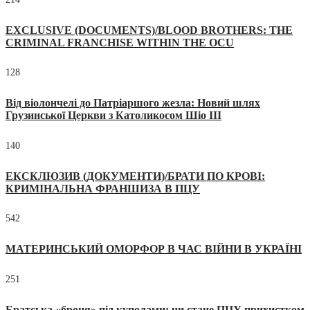
EXCLUSIVE (DOCUMENTS)/BLOOD BROTHERS: THE
CRIMINAL FRANCHISE WITHIN THE OCU
128
Від віолончелі до Патріаршого жезла: Новий шлях
Грузинської Церкви з Католикосом Шіо III
140
ЕКСКЛЮЗИВ (ДОКУМЕНТИ)/БРАТИ ПО КРОВІ:
КРИМІНАЛЬНА ФРАНШИЗА В ПЦУ
542
МАТЕРИНСЬКИЙ ОМОРФОР В ЧАС ВІЙНИ В УКРАЇНІ
251
Братська «броня» під куполами: чи стане ПЦУ прихистком