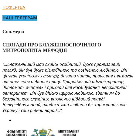
ПОЖЕРТВА
НАШ ТЕЛЕГРАМ
Соц.медіа
СПОГАДИ ПРО БЛАЖЕННОСПОЧИЛОГО
МИТРОПОЛИТА МЕФОДІЯ
“…Блаженніший мав якийсь особливий, дуже пронизливий
погляд. Він був дуже різнобічною та освіченою людиною. Він
цінував українську культуру, багато читав, працював і вимагав
від оточення відданої праці. Природжений адміністратор,
дипломат, вчитель і приклад для наслідування, непохитний
авторитет. Він був дійсно щирою людиною, здатним до
беззавітного служіння, виключно відданий правді.
Непередбачуваний, владика умів любити безкорисливо свою
Україну і свій рідний народ…”.