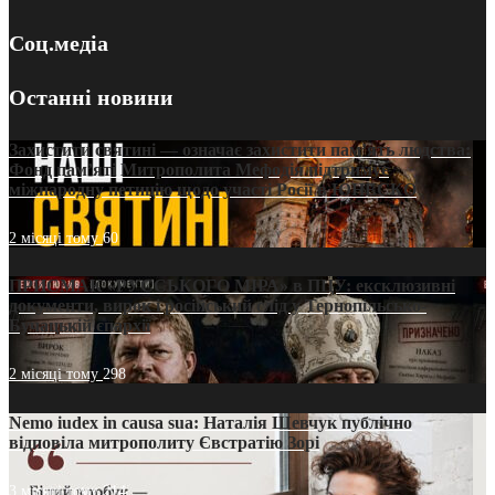
Соц.медіа
Останні новини
Захистити святині — означає захистити пам’ять людства:
Фонд пам’яті Митрополита Мефодія підтримує
міжнародну петицію щодо участі Росії в ЮНЕСКО
2 місяці тому
60
ПРИСМАК «РУССЬКОГО МІРА» в ПЦУ: ексклюзивні
документи, вирок і російський слід у Тернопільсько-
Бучацькій єпархії
2 місяці тому
298
Nemo iudex in causa sua: Наталія Шевчук публічно
відповіла митрополиту Євстратію Зорі
3 місяці тому
214