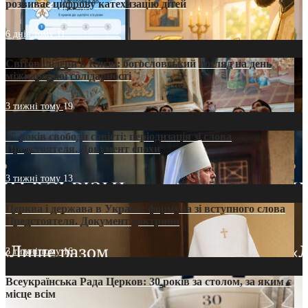
розвиває цифрову катехизацію дітей
6 днів тому
11
Світові лідери в Києві: богословський погляд на день
міжнародної солідарності
3 тижні тому
19
35 років свободи совісті: періодизація зі слова
Предстоятеля. Документ епохи
3 тижні тому
13
Церква і держава в Україні: формула зі вступного слова
Предстоятеля. Документ доктрини
3 тижні тому
16
Всеукраїнська Рада Церков: 30 років за столом, за яким є
місце всім