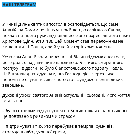
НАШ ТЕЛЕГРАМ
У книзі Діянь святих апостолів розповідається, що саме
Ананій, за Божим велінням, прийшов до осліплого Савла,
поклав на нього руки, відновив його зір і охрестив його в ім’я
Христове (Діян. 9:10–18). Цей момент став переломним не
лише в житті Павла, але й у всій історії християнства.
Хоча сам Ананій залишився в тіні більш відомих апостолів,
його роль є надзвичайно важливою. Без його смиренного
послуху і відваги не було б апостольського подвигу Павла.
Цей приклад нагадує нам, що Господь діє і через тихе,
непомітне служіння, яке часто стає фундаментом великих
звершень.
Духовні уроки святого Ананії актуальні і сьогодні. Його життя
вчить нас:
– бути готовими відгукнутися на Божий поклик, навіть якщо
це пов’язано з ризиком чи страхом;
– підтримувати тих, хто перебуває в темряві сумнівів,
страждань або духовної кризи;