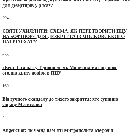
для дезертирів у рясах?
294
СВЯТІ УХИЛЯНТИ: СХЕМА, ЯК ПЕРЕТВОРИТИ ПЦУ
НА «ОФШОР» ДЛЯ ДЕЗЕРТИРА ІЗ МОСКОВСЬКОГО
ПАТРІАРХАТУ
655
«Кейс Тихона» у Тернополі: як Молитовний сніданок
оголив кризу довіри в ПЦУ
160
Від гучного скандалу до тихого закриття: хто зупинив
справу Мстислава
4
AngelicBot: як Фонд пам’яті Митрополита Мефодія