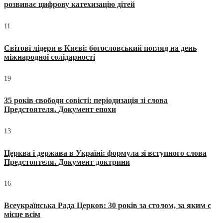
розвиває цифрову катехизацію дітей
11
Світові лідери в Києві: богословський погляд на день
міжнародної солідарності
19
35 років свободи совісті: періодизація зі слова
Предстоятеля. Документ епохи
13
Церква і держава в Україні: формула зі вступного слова
Предстоятеля. Документ доктрини
16
Всеукраїнська Рада Церков: 30 років за столом, за яким є
місце всім