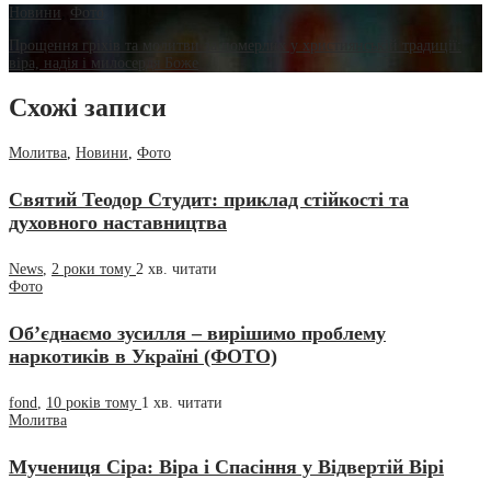
Новини
,
Фото
Прощення гріхів та молитви за померлих у християнській традиції:
віра, надія і милосердя Боже
Схожі записи
Молитва
,
Новини
,
Фото
Святий Теодор Студит: приклад стійкості та
духовного наставництва
News
,
2 роки тому
2 хв.
читати
Фото
Об’єднаємо зусилля – вирішимо проблему
наркотиків в Україні (ФОТО)
fond
,
10 років тому
1 хв.
читати
Молитва
Мучениця Сіра: Віра і Спасіння у Відвертій Вірі