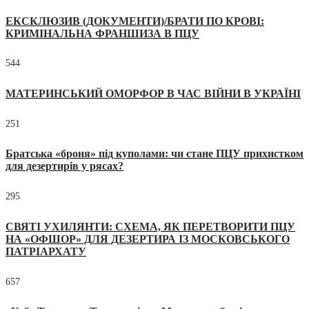
ЕКСКЛЮЗИВ (ДОКУМЕНТИ)/БРАТИ ПО КРОВІ:
КРИМІНАЛЬНА ФРАНШИЗА В ПЦУ
544
МАТЕРИНСЬКИЙ ОМОРФОР В ЧАС ВІЙНИ В УКРАЇНІ
251
Братська «броня» під куполами: чи стане ПЦУ прихистком
для дезертирів у рясах?
295
СВЯТІ УХИЛЯНТИ: СХЕМА, ЯК ПЕРЕТВОРИТИ ПЦУ
НА «ОФШОР» ДЛЯ ДЕЗЕРТИРА ІЗ МОСКОВСЬКОГО
ПАТРІАРХАТУ
657