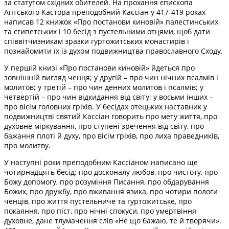
за статутом східних обителей. На прохання єпископа
Аптського Кастора преподобний Кассіан у 417-419 роках
написав 12 книжок «Про постанови киновій» палестинських
та єгипетських і 10 бесід з пустельними отцями, щоб дати
співвітчизникам зразки гуртожитських монастирів і
познайомити їх із духом подвижництва православного Сходу.
У першій книзі «Про постанови киновій» йдеться про
зовнішній вигляд ченця; у другій – про чин нічних псалмів і
молитов; у третій – про чин денних молитов і псалмів; у
четвертій – про чин відкидання від світу; у восьми інших –
про вісім головних гріхів. У бесідах отецьких наставник у
подвижництві святий Кассіан говорить про мету життя, про
духовне міркування, про ступені зречення від світу, про
бажання плоті й духу, про вісім гріхів, про лиха праведників,
про молитву.
У наступні роки преподобним Кассіаном написано ще
чотирнадцять бесід: про досконалу любов, про чистоту, про
Божу допомогу, про розуміння Писання, про обдарування
Божих, про дружбу, про вживання язика, про чотири пологи
ченців, про життя пустельниче та гуртожитське, про
покаяння, про піст, про нічні спокуси, про умертвіння
духовне, дане тлумачення слів «Не що бажаю, те й творячи».