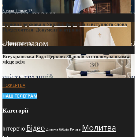
3 тижні тому
13
Церква і держава в Україні: формула зі вступного слова
Предстоятеля. Документ доктрини
3 тижні тому
16
Всеукраїнська Рада Церков: 30 років за столом, за яким є
місце всім
3 тижні тому
14
ПОЖЕРТВА
НАШ ТЕЛЕГРАМ
Категорії
Молитва
Відео
Інтерв'ю
Книга
Дитяча біблія