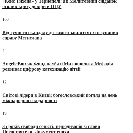
«Кейс Тихона» у Тернополі: як Молитовний сніданок
оголив кризу довіри в ПЦУ
160
Від гучного скандалу до тихого закриття: хто зупинив
справу Мстислава
4
AngelicBot: як Фонд пам’яті Митрополита Мефодія
розвиває цифрову катехизацію дітей
12
Світові лідери в Києві: богословський погляд на день
міжнародної солідарності
19
35 років свободи совісті: періодизація зі слова
Предстоятеля. Документ епохи