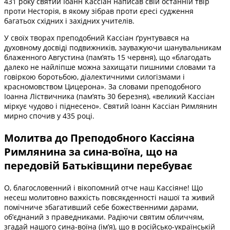
431 року святий Іоанн Кассіан написав свій останній твір
проти Несторія, в якому зібрав проти єресі судження
багатьох східних і західних учителів.
У своїх творах преподобний Кассіан ґрунтувався на
духовному досвіді подвижників, зауважуючи шанувальникам
блаженного Августина (пам’ять 15 червня), що «благодать
далеко не найліпше можна захищати пишними словами та
говіркою боротьбою, діалектичними силогізмами і
красномовством Цицерона». За словами преподобного
Іоанна Ліствичника (пам’ять 30 березня), «великий Кассіан
міркує чудово і піднесено». Святий Іоанн Кассіан Римлянин
мирно спочив у 435 році.
Молитва до Преподобного Кассіяна
Римлянина за сина-воїна, що на
передовій Батьківщини перебуває
О, благословенний і вікопомний отче наш Кассіяне! Що
несеш молитовно важкість повсякденності нашої та живий
помічниче збагативший себе божественними дарами,
об’єднаний з праведниками. Радіючи святим обличчям,
згадай нашого сина-воїна (ім’я), що в російсько-українській