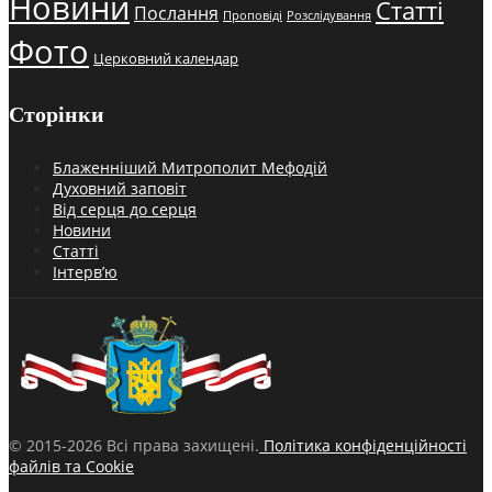
Новини
Статті
Послання
Проповіді
Розслідування
Фото
Церковний календар
Сторінки
Блаженніший Митрополит Мефодій
Духовний заповіт
Від серця до серця
Новини
Статті
Інтерв’ю
© 2015-2026 Всі права захищені.
Політика конфіденційності
файлів та Cookie