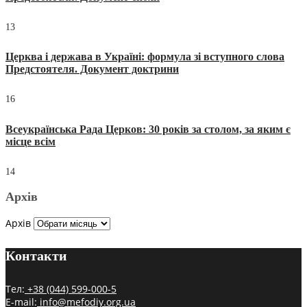
13
Церква і держава в Україні: формула зі вступного слова
Предстоятеля. Документ доктрини
16
Всеукраїнська Рада Церков: 30 років за столом, за яким є
місце всім
14
Архів
Архів
Контакти
Тел:
+38 (044) 599-000-5
E-mail:
info@mefodiy.org.ua