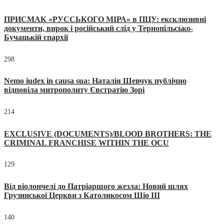
ПРИСМАК «РУССЬКОГО МІРА» в ПЦУ: ексклюзивні
документи, вирок і російський слід у Тернопільсько-
Бучацькій єпархії
298
Nemo iudex in causa sua: Наталія Шевчук публічно
відповіла митрополиту Євстратію Зорі
214
EXCLUSIVE (DOCUMENTS)/BLOOD BROTHERS: THE
CRIMINAL FRANCHISE WITHIN THE OCU
129
Від віолончелі до Патріаршого жезла: Новий шлях
Грузинської Церкви з Католикосом Шіо III
140