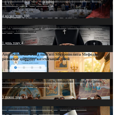
«Кейс Тихона» у Тернополі: як Молитовний сніданок
оголив кризу довіри в ПЦУ
4 місяці тому
160
Від гучного скандалу до тихого закриття: хто зупинив
справу Мстислава
1 день тому
4
AngelicBot: як Фонд пам’яті Митрополита Мефодія
розвиває цифрову катехизацію дітей
1 тиждень тому
12
Світові лідери в Києві: богословський погляд на день
міжнародної солідарності
3 тижні тому
19
35 років свободи совісті: періодизація зі слова
Предстоятеля. Документ епохи