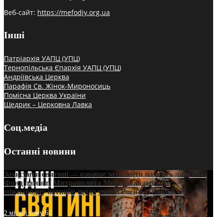
Веб-сайт:
https://mefodiy.org.ua
Інші
Патріархія УАПЦ (УПЦ)
Тернопільська Єпархія УАПЦ (УПЦ)
Андріївська Церква
Парафія Св. Жінок-Мироносиць
Помісна Церква України
Щедрик – Церковна Лавка
Соц.медіа
Останні новини
Захистити святині — означає захистити пам’ять людства:
Фонд пам’яті Митрополита Мефодія підтримує
міжнародну петицію щодо участі Росії в ЮНЕСКО
2 місяці тому
61