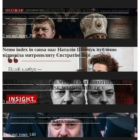
ПРИСМАК «РУССЬКОГО МІРА» в ПЦУ: ексклюзивні
документи, вирок і російський слід у Тернопільсько-
Бучацькій єпархії
2 місяці тому
298
Nemo iudex in causa sua: Наталія Шевчук публічно
відповіла митрополиту Євстратію Зорі
3 місяці тому
214
EXCLUSIVE (DOCUMENTS)/BLOOD BROTHERS: THE
CRIMINAL FRANCHISE WITHIN THE OCU
3 місяці тому
129
Від віолончелі до Патріаршого жезла: Новий шлях
Грузинської Церкви з Католикосом Шіо III
3 місяці тому
140