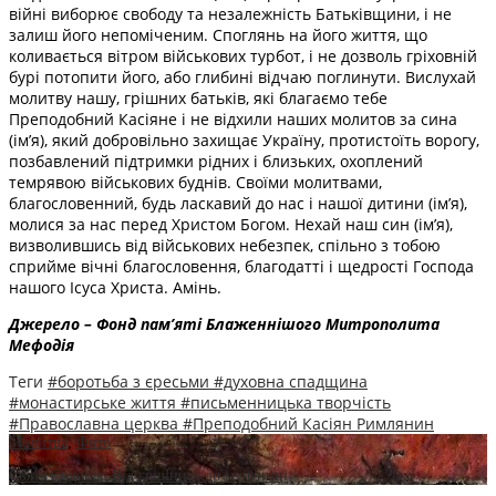
війні виборює свободу та незалежність Батьківщини, і не
залиш його непоміченим. Споглянь на його життя, що
коливається вітром військових турбот, і не дозволь гріховній
бурі потопити його, або глибині відчаю поглинути. Вислухай
молитву нашу, грішних батьків, які благаємо тебе
Преподобний Касіяне і не відхили наших молитов за сина
(ім’я), який добровільно захищає Україну, протистоїть ворогу,
позбавлений підтримки рідних і близьких, охоплений
темрявою військових буднів. Своїми молитвами,
благословенний, будь ласкавий до нас і нашої дитини (ім’я),
молися за нас перед Христом Богом. Нехай наш син (ім’я),
визволившись від військових небезпек, спільно з тобою
сприйме вічні благословення, благодатті і щедрості Господа
нашого Ісуса Христа. Амінь.
Джерело – Фонд пам’яті Блаженнішого Митрополита
Мефодія
Теги
#боротьба з єресьми
#духовна спадщина
#монастирське життя
#письменницька творчість
#Православна церква
#Преподобний Касіян Римлянин
Молитва
,
Фото
Свята Євдокія: Від грішниці до мучениці