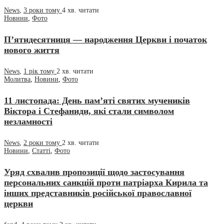
News
,
3 роки тому
4 хв.
читати
Новини
,
Фото
П’ятидесятниця — народження Церкви і початок
нового життя
News
,
1 рік тому
2 хв.
читати
Молитва
,
Новини
,
Фото
11 листопада: День пам’яті святих мучеників
Віктора і Стефаниди, які стали символом
незламності
News
,
2 роки тому
2 хв.
читати
Новини
,
Статті
,
Фото
Уряд схвалив пропозиції щодо застосування
персональних санкцій проти патріарха Кирила та
інших представників російської православної
церкви