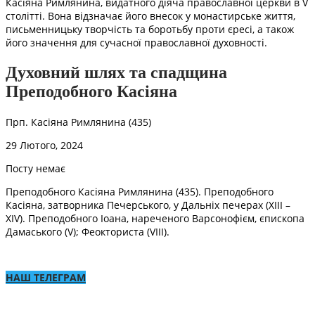
Касіяна Римлянина, видатного діяча православної церкви в V
столітті. Вона відзначає його внесок у монастирське життя,
письменницьку творчість та боротьбу проти єресі, а також
його значення для сучасної православної духовності.
Духовний шлях та спадщина
Преподобного Касіяна
Прп. Касіяна Римлянина (435)
29 Лютого, 2024
Посту немає
Преподобного Касіяна Римлянина (435). Преподобного
Касіяна, затворника Печерського, у Дальніх печерах (XIII –
ХІV). Преподобного Іоана, нареченого Варсонофієм, єпископа
Дамаського (V); Феокториста (VІІІ).
НАШ ТЕЛЕГРАМ