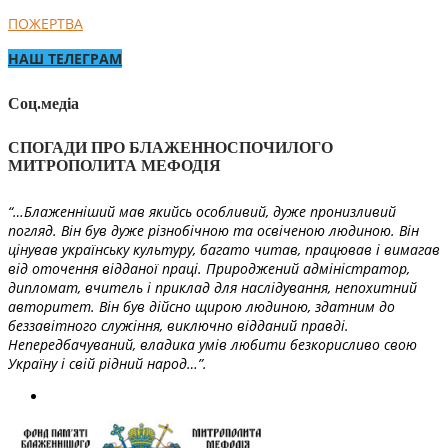
ПОЖЕРТВА
НАШ ТЕЛЕГРАМ
Соц.медіа
СПОГАДИ ПРО БЛАЖЕННОСПОЧИЛОГО
МИТРОПОЛИТА МЕФОДІЯ
“…Блаженніший мав якийсь особливий, дуже пронизливий
погляд. Він був дуже різнобічною та освіченою людиною. Він
цінував українську культуру, багато читав, працював і вимагав
від оточення відданої праці. Природжений адміністратор,
дипломат, вчитель і приклад для наслідування, непохитний
авторитет. Він був дійсно щирою людиною, здатним до
беззавітного служіння, виключно відданий правді.
Непередбачуваний, владика умів любити безкорисливо свою
Україну і свій рідний народ…”.