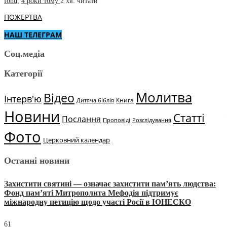
fond
,
4 роки тому
2 хв.
читати
ПОЖЕРТВА
НАШ ТЕЛЕГРАМ
Соц.медіа
Категорії
Молитва
Відео
Інтерв'ю
Книга
Дитяча біблія
Новини
Статті
Послання
Проповіді
Розслідування
Фото
Церковний календар
Останні новини
Захистити святині — означає захистити пам’ять людства:
Фонд пам’яті Митрополита Мефодія підтримує
міжнародну петицію щодо участі Росії в ЮНЕСКО
61