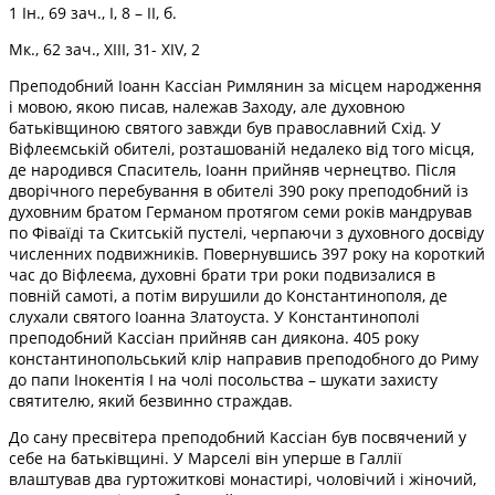
1 Ін., 69 зач., І, 8 – ІІ, б.
Мк., 62 зач., ХІІІ, 31- ХІV, 2
Преподобний Іоанн Кассіан Римлянин за місцем народження
і мовою, якою писав, належав Заходу, але духовною
батьківщиною святого завжди був православний Схід. У
Віфлеємській обителі, розташованій недалеко від того місця,
де народився Спаситель, Іоанн прийняв чернецтво. Після
дворічного перебування в обителі 390 року преподобний із
духовним братом Германом протягом семи років мандрував
по Фіваїді та Скитській пустелі, черпаючи з духовного досвіду
численних подвижників. Повернувшись 397 року на короткий
час до Віфлеєма, духовні брати три роки подвизалися в
повній самоті, а потім вирушили до Константинополя, де
слухали святого Іоанна Златоуста. У Константинополі
преподобний Кассіан прийняв сан диякона. 405 року
константинопольський клір направив преподобного до Риму
до папи Інокентія I на чолі посольства – шукати захисту
святителю, який безвинно страждав.
До сану пресвітера преподобний Кассіан був посвячений у
себе на батьківщині. У Марселі він уперше в Галлії
влаштував два гуртожиткові монастирі, чоловічий і жіночий,