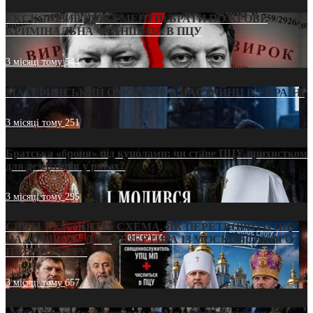
ЕКСКЛЮЗИВ (ДОКУМЕНТИ)/БРАТИ ПО КРОВІ:
КРИМІНАЛЬНА ФРАНШИЗА В ПЦУ
3 місяці тому
544
МАТЕРИНСЬКИЙ ОМОРФОР В ЧАС ВІЙНИ В УКРАЇНІ
3 місяці тому
251
Братська «броня» під куполами: чи стане ПЦУ прихистком
для дезертирів у рясах?
3 місяці тому
295
СВЯТІ УХИЛЯНТИ: СХЕМА, ЯК ПЕРЕТВОРИТИ ПЦУ
НА «ОФШОР» ДЛЯ ДЕЗЕРТИРА ІЗ МОСКОВСЬКОГО
ПАТРІАРХАТУ
3 місяці тому
657