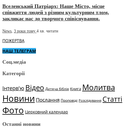
Вселенський Патріарх: Наше Місто, місце
співжиття людей з різним культурним тлом,
закликає нас до творчого співіснування.
News
,
3 роки тому
4 хв.
читати
ПОЖЕРТВА
НАШ ТЕЛЕГРАМ
Соц.медіа
Категорії
Молитва
Відео
Інтерв'ю
Книга
Дитяча біблія
Новини
Статті
Послання
Проповіді
Розслідування
Фото
Церковний календар
Останні новини