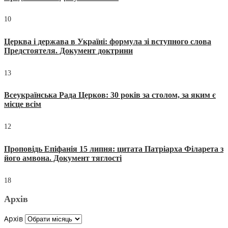
10
Церква і держава в Україні: формула зі вступного слова
Предстоятеля. Документ доктрини
13
Всеукраїнська Рада Церков: 30 років за столом, за яким є
місце всім
12
Проповідь Епіфанія 15 липня: цитата Патріарха Філарета з
його амвона. Документ тяглості
18
Архів
Архів