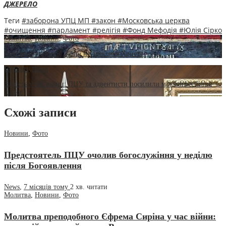
ДЖЕРЕЛО
Теги
#заборона УПЦ МП
#закон
#Московська церква
#очищення
#парламент
#релігія
#Фонд Мефодія
#Юлія Сірко
Молитва
,
Новини
,
Фото
Пам’ять мучеників, котрі не зреклися Христа
Новини
,
Фото
Єдність у час війни: ПЦУ та адвентисти посилили міжконфесійний
діалог
Схожі записи
Новини
,
Фото
Предстоятель ПЦУ очолив богослужіння у неділю
після Богоявлення
News
,
7 місяців тому
2 хв.
читати
Молитва
,
Новини
,
Фото
Молитва преподобного Єфрема Сиріна у час війни: