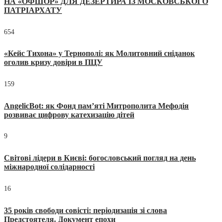
НА «ОФШОР» ДЛЯ ДЕЗЕРТИРА ІЗ МОСКОВСЬКОГО
ПАТРІАРХАТУ
654
«Кейс Тихона» у Тернополі: як Молитовний сніданок
оголив кризу довіри в ПЦУ
159
AngelicBot: як Фонд пам’яті Митрополита Мефодія
розвиває цифрову катехизацію дітей
9
Світові лідери в Києві: богословський погляд на день
міжнародної солідарності
16
35 років свободи совісті: періодизація зі слова
Предстоятеля. Документ епохи