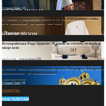
3 тижні тому
10
Церква і держава в Україні: формула зі вступного слова
Предстоятеля. Документ доктрини
3 тижні тому
13
Всеукраїнська Рада Церков: 30 років за столом, за яким є
місце всім
3 тижні тому
12
Проповідь Епіфанія 15 липня: цитата Патріарха Філарета з
його амвона. Документ тяглості
3 тижні тому
18
ПОЖЕРТВА
НАШ ТЕЛЕГРАМ