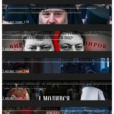
Від віолончелі до Патріаршого жезла: Новий шлях
Грузинської Церкви з Католикосом Шіо III
3 місяці тому
139
ЕКСКЛЮЗИВ (ДОКУМЕНТИ)/БРАТИ ПО КРОВІ:
КРИМІНАЛЬНА ФРАНШИЗА В ПЦУ
3 місяці тому
539
МАТЕРИНСЬКИЙ ОМОРФОР В ЧАС ВІЙНИ В УКРАЇНІ
3 місяці тому
248
Братська «броня» під куполами: чи стане ПЦУ прихистком
для дезертирів у рясах?
3 місяці тому
292
СВЯТІ УХИЛЯНТИ: СХЕМА, ЯК ПЕРЕТВОРИТИ ПЦУ
НА «ОФШОР» ДЛЯ ДЕЗЕРТИРА ІЗ МОСКОВСЬКОГО