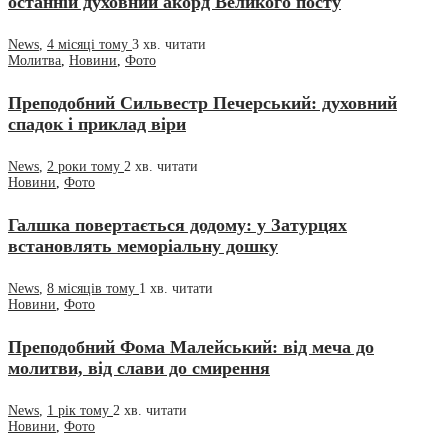
останній духовний акорд Великого посту
News
,
4 місяці тому
3 хв.
читати
Молитва
,
Новини
,
Фото
Преподобний Сильвестр Печерський: духовний
спадок і приклад віри
News
,
2 роки тому
2 хв.
читати
Новини
,
Фото
Галшка повертається додому: у Затурцях
встановлять меморіальну дошку
News
,
8 місяців тому
1 хв.
читати
Новини
,
Фото
Преподобний Фома Малейський: від меча до
молитви, від слави до смирення
News
,
1 рік тому
2 хв.
читати
Новини
,
Фото