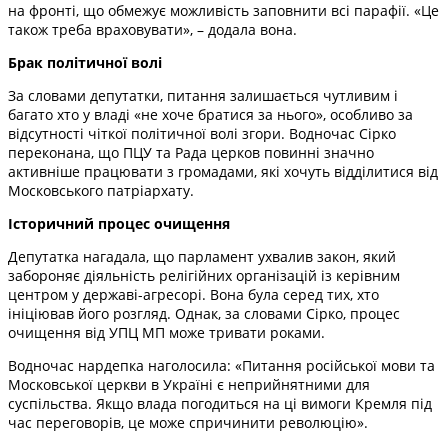
на фронті, що обмежує можливість заповнити всі парафії. «Це
також треба враховувати», – додала вона.
Брак політичної волі
За словами депутатки, питання залишається чутливим і
багато хто у владі «не хоче братися за нього», особливо за
відсутності чіткої політичної волі згори. Водночас Сірко
переконана, що ПЦУ та Рада церков повинні значно
активніше працювати з громадами, які хочуть відділитися від
Московського патріархату.
Історичний процес очищення
Депутатка нагадала, що парламент ухвалив закон, який
забороняє діяльність релігійних організацій із керівним
центром у державі-агресорі. Вона була серед тих, хто
ініціював його розгляд. Однак, за словами Сірко, процес
очищення від УПЦ МП може тривати роками.
Водночас нардепка наголосила: «Питання російської мови та
Московської церкви в Україні є неприйнятними для
суспільства. Якщо влада погодиться на ці вимоги Кремля під
час переговорів, це може спричинити революцію».