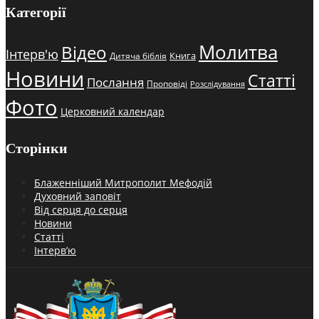
Категорії
Молитва
Відео
Інтерв'ю
Книга
Дитяча біблія
Новини
Статті
Послання
Проповіді
Розслідування
Фото
Церковний календар
Сторінки
Блаженніший Митрополит Мефодій
Духовний заповіт
Від серця до серця
Новини
Статті
Інтерв’ю