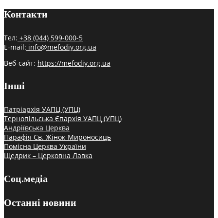
Контакти
Тел:
+38 (044) 599-000-5
E-mail:
info@mefodiy.org.ua
Веб-сайт:
https://mefodiy.org.ua
Інші
Патріархія УАПЦ (УПЦ)
Тернопільська Єпархія УАПЦ (УПЦ)
Андріївська Церква
Парафія Св. Жінок-Мироносиць
Помісна Церква України
Щедрик – Церковна Лавка
Соц.медіа
Останні новини