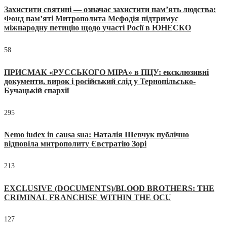
Захистити святині — означає захистити пам’ять людства:
Фонд пам’яті Митрополита Мефодія підтримує
міжнародну петицію щодо участі Росії в ЮНЕСКО
58
ПРИСМАК «РУССЬКОГО МІРА» в ПЦУ: ексклюзивні
документи, вирок і російський слід у Тернопільсько-
Бучацькій єпархії
295
Nemo iudex in causa sua: Наталія Шевчук публічно
відповіла митрополиту Євстратію Зорі
213
EXCLUSIVE (DOCUMENTS)/BLOOD BROTHERS: THE
CRIMINAL FRANCHISE WITHIN THE OCU
127