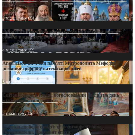
ПАТРІАРХАТУ
3 місяці тому
654
«Кейс Тихона» у Тернополі: як Молитовний сніданок
оголив кризу довіри в ПЦУ
4 місяці тому
159
AngelicBot: як Фонд пам’яті Митрополита Мефодія
розвиває цифрову катехизацію дітей
5 днів тому
9
Світові лідери в Києві: богословський погляд на день
міжнародної солідарності
3 тижні тому
16
35 років свободи совісті: періодизація зі слова
Предстоятеля. Документ епохи