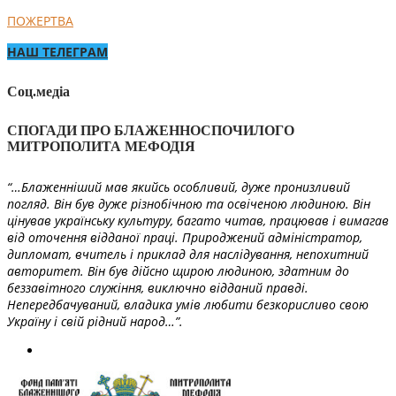
ПОЖЕРТВА
НАШ ТЕЛЕГРАМ
Соц.медіа
СПОГАДИ ПРО БЛАЖЕННОСПОЧИЛОГО
МИТРОПОЛИТА МЕФОДІЯ
“…Блаженніший мав якийсь особливий, дуже пронизливий
погляд. Він був дуже різнобічною та освіченою людиною. Він
цінував українську культуру, багато читав, працював і вимагав
від оточення відданої праці. Природжений адміністратор,
дипломат, вчитель і приклад для наслідування, непохитний
авторитет. Він був дійсно щирою людиною, здатним до
беззавітного служіння, виключно відданий правді.
Непередбачуваний, владика умів любити безкорисливо свою
Україну і свій рідний народ…”.