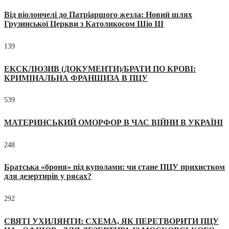
Від віолончелі до Патріаршого жезла: Новий шлях
Грузинської Церкви з Католикосом Шіо III
139
ЕКСКЛЮЗИВ (ДОКУМЕНТИ)/БРАТИ ПО КРОВІ:
КРИМІНАЛЬНА ФРАНШИЗА В ПЦУ
539
МАТЕРИНСЬКИЙ ОМОРФОР В ЧАС ВІЙНИ В УКРАЇНІ
248
Братська «броня» під куполами: чи стане ПЦУ прихистком
для дезертирів у рясах?
292
СВЯТІ УХИЛЯНТИ: СХЕМА, ЯК ПЕРЕТВОРИТИ ПЦУ