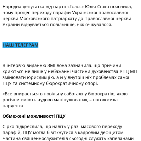
Народна депутатка від партії «Голос» Юлія Сірко пояснила,
чому процес переходу парафій Української православної
церкви Московського патріархату до Православної церкви
України відбувається повільніше, ніж очікувалося.
НАШ ТЕЛЕГРАМ
В інтерв’ю виданню ЗМІ вона зазначила, що причини
криються не лише у небажанні частини духовенства УПЦ МП
змінювати юрисдикцію, а й у внутрішніх проблемах самої
ПЦУ та системному бюрократичному опорі.
«Все впирається в повільну саботажну бюрократію, якою
росіяни вміють чудово маніпулювати», – наголосила
нардепка.
Обмежені можливості ПЦУ
Сірко підкреслила, що навіть у разі масового переходу
парафій, ПЦУ могла б зіткнутися з кадровим дефіцитом.
Частина священнослужителів сьогодні служать капеланами