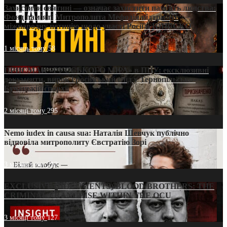
Захистити святині — означає захистити пам’ять людства:
Фонд пам’яті Митрополита Мефодія підтримує
міжнародну петицію щодо участі Росії в ЮНЕСКО
1 місяць тому
58
ПРИСМАК «РУССЬКОГО МІРА» в ПЦУ: ексклюзивні
документи, вирок і російський слід у Тернопільсько-
Бучацькій єпархії
2 місяці тому
295
Nemo iudex in causa sua: Наталія Шевчук публічно
відповіла митрополиту Євстратію Зорі
3 місяці тому
213
EXCLUSIVE (DOCUMENTS)/BLOOD BROTHERS: THE
CRIMINAL FRANCHISE WITHIN THE OCU
3 місяці тому
127