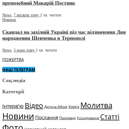
преподобний Макарій Постник
News
,
7 місяців тому
2 хв.
читати
Новини
Скандал на західній Україні під час відзначення Дня
народження Шевченка в Тернополі
News
,
3 роки тому
1 хв.
читати
ПОЖЕРТВА
НАШ ТЕЛЕГРАМ
Соц.медіа
Категорії
Молитва
Відео
Інтерв'ю
Книга
Дитяча біблія
Новини
Статті
Послання
Проповіді
Розслідування
Фото