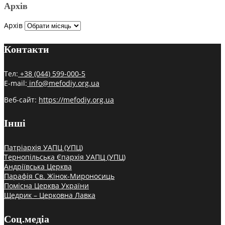
Архів
Архів
Контакти
Тел:
+38 (044) 599-000-5
E-mail:
info@mefodiy.org.ua
Веб-сайт:
https://mefodiy.org.ua
Інші
Патріархія УАПЦ (УПЦ)
Тернопільська Єпархія УАПЦ (УПЦ)
Андріївська Церква
Парафія Св. Жінок-Мироносиць
Помісна Церква України
Щедрик – Церковна Лавка
Соц.медіа