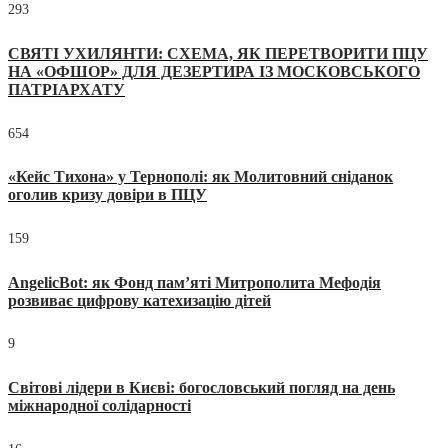
293
СВЯТІ УХИЛЯНТИ: СХЕМА, ЯК ПЕРЕТВОРИТИ ПЦУ
НА «ОФШОР» ДЛЯ ДЕЗЕРТИРА ІЗ МОСКОВСЬКОГО
ПАТРІАРХАТУ
654
«Кейс Тихона» у Тернополі: як Молитовний сніданок
оголив кризу довіри в ПЦУ
159
AngelicBot: як Фонд пам’яті Митрополита Мефодія
розвиває цифрову катехизацію дітей
9
Світові лідери в Києві: богословський погляд на день
міжнародної солідарності