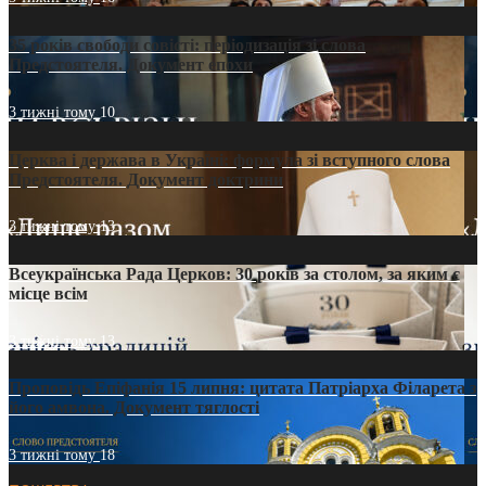
35 років свободи совісті: періодизація зі слова
Предстоятеля. Документ епохи
3 тижні тому
10
Церква і держава в Україні: формула зі вступного слова
Предстоятеля. Документ доктрини
3 тижні тому
13
Всеукраїнська Рада Церков: 30 років за столом, за яким є
місце всім
3 тижні тому
13
Проповідь Епіфанія 15 липня: цитата Патріарха Філарета з
його амвона. Документ тяглості
3 тижні тому
18