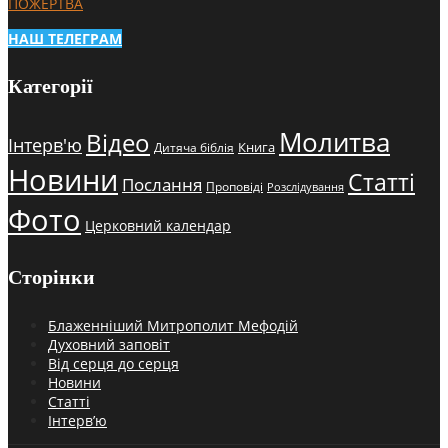
ПОЖЕРТВА
НАШ ТЕЛЕГРАМ
Категорії
Молитва
Відео
Інтерв'ю
Книга
Дитяча біблія
Новини
Статті
Послання
Проповіді
Розслідування
Фото
Церковний календар
Сторінки
Блаженніший Митрополит Мефодій
Духовний заповіт
Від серця до серця
Новини
Статті
Інтерв’ю