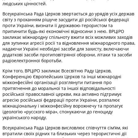
людських цінностей.
Всеукраїнська Рада Церков звертається до урядів усіх держав
світу з проханням рішуче засудити дії російської федерації
проти України, визнати її державою-терористом та
припинити будь-які економічні відносини з нею. ВРЦіРО
закликає міжнародну спільноту вжити всіх можливих заходів
для зупинки агресії росії та відновлення міжнародного права,
надаючи Україні необхідні засоби для захисту, включаючи
додаткові засоби протиповітряної оборони, літаки та засоби
радіоелектронної боротьби.
Крім того, ВРЦіРО закликає Всесвітню Раду Церков,
Конференцію Європейських Церков та інші міжнародні
міжконфесійні організації розглянути питання про
притягнення до моральної та іншої відповідальності
російської православної церкви, яка активно підтримує
агресію російської федерації проти України, розпалює
міжнаціональну і міжконфесійну ворожнечу та пропагує
ідеологію «русского міра», спонукаючи до геноциду
українського народу.
Всеукраїнська Рада Церков висловлює співчуття сім’ям, які
втратили своїх рідних та близьких через терористичні дії