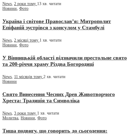
News
,
2 роки тому
13 хв.
читати
Новини
,
Фото
Україна і світове Православ’я: Митрополит
Епіфаній зустрівся з консулом у Стамбулі
News
,
2 місяці тому
1 хв.
читати
Новини
,
Фото
У Вінницькій області відзначили престольне свято
та 200-річчя храму Різдва Богородиці
News
,
11 місяців тому
2 хв.
читати
Новини
Свято Винесення Чесних Древ Животворчого
Хреста: Традиція та Символіка
News
,
3 роки тому
1 хв.
читати
Молитва
,
Новини
,
Фото
Тиша подвигу, що говорить до сьогодення: