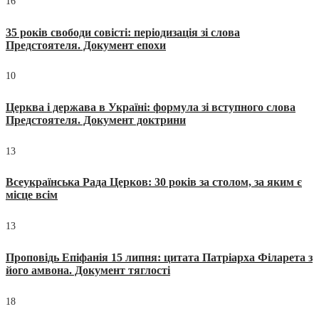
16
35 років свободи совісті: періодизація зі слова
Предстоятеля. Документ епохи
10
Церква і держава в Україні: формула зі вступного слова
Предстоятеля. Документ доктрини
13
Всеукраїнська Рада Церков: 30 років за столом, за яким є
місце всім
13
Проповідь Епіфанія 15 липня: цитата Патріарха Філарета з
його амвона. Документ тяглості
18