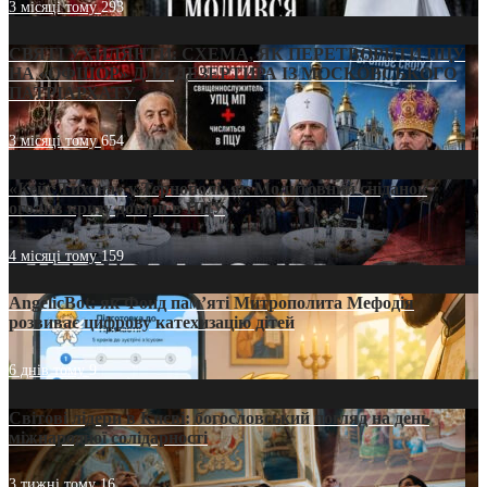
3 місяці тому
293
СВЯТІ УХИЛЯНТИ: СХЕМА, ЯК ПЕРЕТВОРИТИ ПЦУ
НА «ОФШОР» ДЛЯ ДЕЗЕРТИРА ІЗ МОСКОВСЬКОГО
ПАТРІАРХАТУ
3 місяці тому
654
«Кейс Тихона» у Тернополі: як Молитовний сніданок
оголив кризу довіри в ПЦУ
4 місяці тому
159
AngelicBot: як Фонд пам’яті Митрополита Мефодія
розвиває цифрову катехизацію дітей
6 днів тому
9
Світові лідери в Києві: богословський погляд на день
міжнародної солідарності
3 тижні тому
16