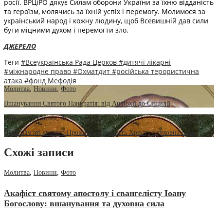
росії. ВРЦіРО дякує Силам оборони України за їхню відданість
та героїзм, молячись за їхній успіх і перемогу. Молимося за
український народ і кожну людину, щоб Всевишній дав сили
бути міцними духом і перемогти зло.
ДЖЕРЕЛО
Теги
#Всеукраїнська Рада Церков
#дитячі лікарні
#міжнародне право
#Охматдит
#російська терористична
атака
#фонд Мефодія
Молитва
,
Новини
,
Фото
Вшанування Святого Панкратія: від Антіохії до Сицилії
Молитва
,
Новини
,
Фото
День пам'яті святого Прокопія: відданість Христу і духовна сила
Схожі записи
Молитва
,
Новини
,
Фото
Акафіст святому апостолу і євангелісту Іоану
Богослову: вшанування та духовна сила