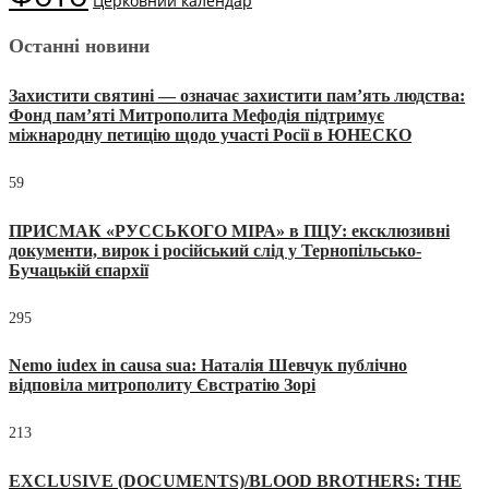
Церковний календар
Останні новини
Захистити святині — означає захистити пам’ять людства:
Фонд пам’яті Митрополита Мефодія підтримує
міжнародну петицію щодо участі Росії в ЮНЕСКО
59
ПРИСМАК «РУССЬКОГО МІРА» в ПЦУ: ексклюзивні
документи, вирок і російський слід у Тернопільсько-
Бучацькій єпархії
295
Nemo iudex in causa sua: Наталія Шевчук публічно
відповіла митрополиту Євстратію Зорі
213
EXCLUSIVE (DOCUMENTS)/BLOOD BROTHERS: THE