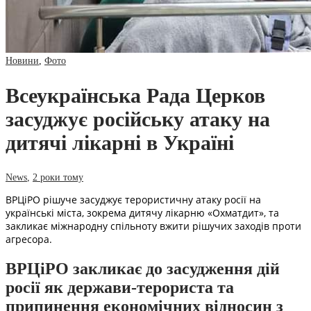
Новини
,
Фото
Всеукраїнська Рада Церков
засуджує російську атаку на
дитячі лікарні в Україні
News
,
2 роки тому
ВРЦіРО рішуче засуджує терористичну атаку росії на
українські міста, зокрема дитячу лікарню «Охматдит», та
закликає міжнародну спільноту вжити рішучих заходів проти
агресора.
ВРЦіРО закликає до засудження дій
росії як держави-терориста та
припинення економічних відносин з