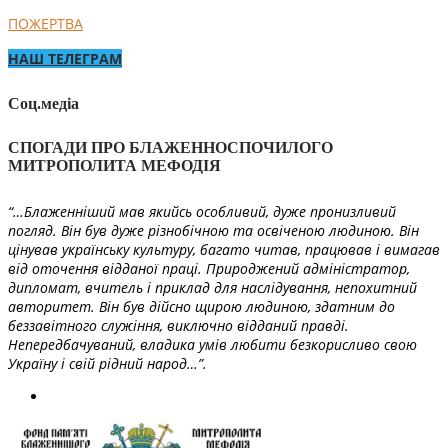
ПОЖЕРТВА
НАШ ТЕЛЕГРАМ
Соц.медіа
СПОГАДИ ПРО БЛАЖЕННОСПОЧИЛОГО
МИТРОПОЛИТА МЕФОДІЯ
“…Блаженніший мав якийсь особливий, дуже пронизливий
погляд. Він був дуже різнобічною та освіченою людиною. Він
цінував українську культуру, багато читав, працював і вимагав
від оточення відданої праці. Природжений адміністратор,
дипломат, вчитель і приклад для наслідування, непохитний
авторитет. Він був дійсно щирою людиною, здатним до
беззавітного служіння, виключно відданий правді.
Непередбачуваний, владика умів любити безкорисливо свою
Україну і свій рідний народ…”.