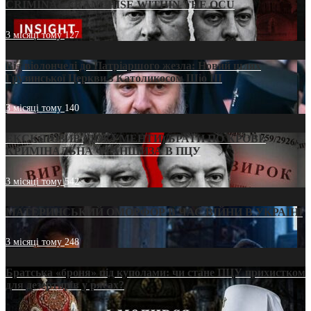
CRIMINAL FRANCHISE WITHIN THE OCU
3 місяці тому
127
Від віолончелі до Патріаршого жезла: Новий шлях
Грузинської Церкви з Католикосом Шіо III
3 місяці тому
140
ЕКСКЛЮЗИВ (ДОКУМЕНТИ)/БРАТИ ПО КРОВІ:
КРИМІНАЛЬНА ФРАНШИЗА В ПЦУ
3 місяці тому
542
МАТЕРИНСЬКИЙ ОМОРФОР В ЧАС ВІЙНИ В УКРАЇНІ
3 місяці тому
248
Братська «броня» під куполами: чи стане ПЦУ прихистком
для дезертирів у рясах?