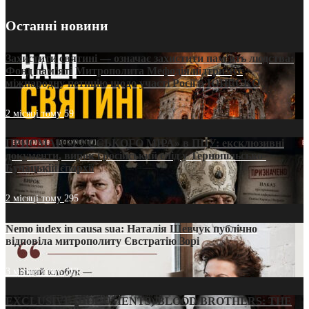
Останні новини
Захистити святині — означає захистити пам’ять людства:
Фонд пам’яті Митрополита Мефодія підтримує
міжнародну петицію щодо участі Росії в ЮНЕСКО
2 місяці тому
59
ПРИСМАК «РУССЬКОГО МІРА» в ПЦУ: ексклюзивні
документи, вирок і російський слід у Тернопільсько-
Бучацькій єпархії
2 місяці тому
295
Nemo iudex in causa sua: Наталія Шевчук публічно
відповіла митрополиту Євстратію Зорі
3 місяці тому
213
EXCLUSIVE (DOCUMENTS)/BLOOD BROTHERS: THE