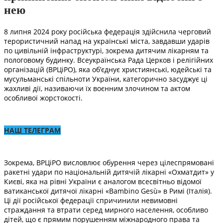
нею
8 липня 2024 року російська федерація здійснила черговий
терористичний напад на українські міста, завдавши ударів
по цивільній інфраструктурі, зокрема дитячим лікарням та
пологовому будинку. Всеукраїнська Рада Церков і релігійних
організацій (ВРЦіРО), яка об’єднує християнські, юдейські та
мусульманські спільноти України, категорично засуджує ці
жахливі дії, називаючи їх воєнним злочином та актом
особливої жорстокості.
НАШ ТЕЛЕГРАМ
Зокрема, ВРЦіРО висловлює обурення через цілеспрямовані
ракетні удари по національній дитячій лікарні «Охматдит» у
Києві, яка на рівні України є аналогом всесвітньо відомої
ватиканської дитячої лікарні «Bambino Gesù» в Римі (Італія).
Ці дії російської федерації спричинили невимовні
страждання та втрати серед мирного населення, особливо
дітей, що є прямим порушенням міжнародного права та