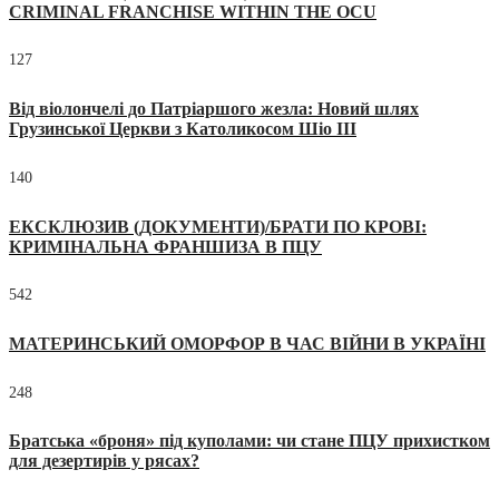
CRIMINAL FRANCHISE WITHIN THE OCU
127
Від віолончелі до Патріаршого жезла: Новий шлях
Грузинської Церкви з Католикосом Шіо III
140
ЕКСКЛЮЗИВ (ДОКУМЕНТИ)/БРАТИ ПО КРОВІ:
КРИМІНАЛЬНА ФРАНШИЗА В ПЦУ
542
МАТЕРИНСЬКИЙ ОМОРФОР В ЧАС ВІЙНИ В УКРАЇНІ
248
Братська «броня» під куполами: чи стане ПЦУ прихистком
для дезертирів у рясах?