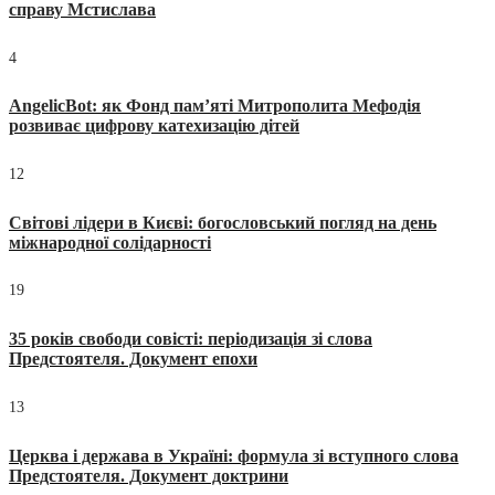
справу Мстислава
4
AngelicBot: як Фонд пам’яті Митрополита Мефодія
розвиває цифрову катехизацію дітей
12
Світові лідери в Києві: богословський погляд на день
міжнародної солідарності
19
35 років свободи совісті: періодизація зі слова
Предстоятеля. Документ епохи
13
Церква і держава в Україні: формула зі вступного слова
Предстоятеля. Документ доктрини