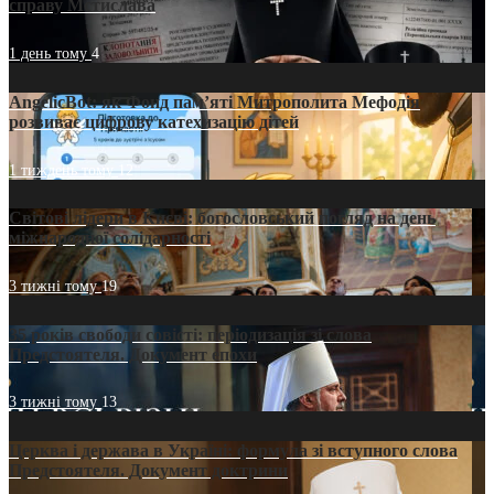
справу Мстислава
1 день тому
4
AngelicBot: як Фонд пам’яті Митрополита Мефодія
розвиває цифрову катехизацію дітей
1 тиждень тому
12
Світові лідери в Києві: богословський погляд на день
міжнародної солідарності
3 тижні тому
19
35 років свободи совісті: періодизація зі слова
Предстоятеля. Документ епохи
3 тижні тому
13
Церква і держава в Україні: формула зі вступного слова
Предстоятеля. Документ доктрини