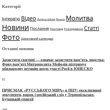
Категорії
Молитва
Відео
Інтерв'ю
Книга
Дитяча біблія
Новини
Статті
Послання
Проповіді
Розслідування
Фото
Церковний календар
Останні новини
Захистити святині — означає захистити пам’ять людства:
Фонд пам’яті Митрополита Мефодія підтримує
міжнародну петицію щодо участі Росії в ЮНЕСКО
61
ПРИСМАК «РУССЬКОГО МІРА» в ПЦУ: ексклюзивні
документи, вирок і російський слід у Тернопільсько-
Бучацькій єпархії
298