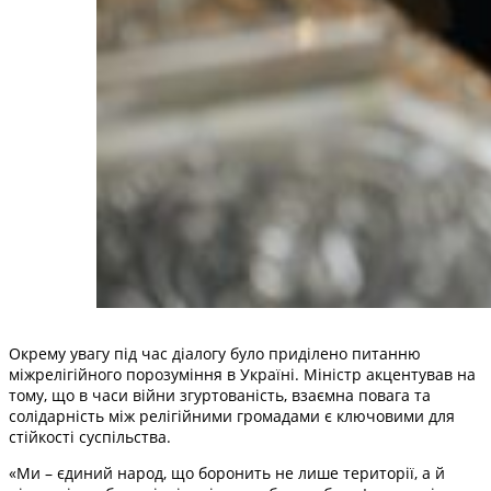
Окрему увагу під час діалогу було приділено питанню
міжрелігійного порозуміння в Україні. Міністр акцентував на
тому, що в часи війни згуртованість, взаємна повага та
солідарність між релігійними громадами є ключовими для
стійкості суспільства.
«Ми – єдиний народ, що боронить не лише території, а й