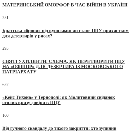
МАТЕРИНСЬКИЙ ОМОРФОР В ЧАС ВІЙНИ В УКРАЇНІ
251
Братська «броня» під куполами: чи стане ПЦУ прихистком
для дезертирів у рясах?
295
СВЯТІ УХИЛЯНТИ: СХЕМА, ЯК ПЕРЕТВОРИТИ ПЦУ
НА «ОФШОР» ДЛЯ ДЕЗЕРТИРА ІЗ МОСКОВСЬКОГО
ПАТРІАРХАТУ
657
«Кейс Тихона» у Тернополі: як Молитовний сніданок
оголив кризу довіри в ПЦУ
160
Від гучного скандалу до тихого закриття: хто зупинив