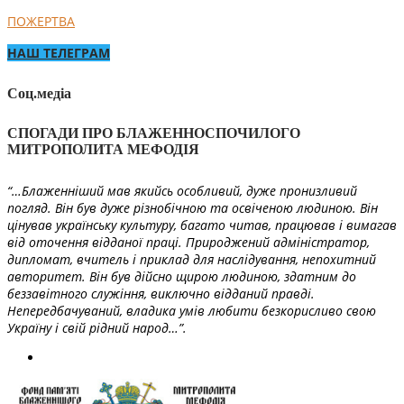
ПОЖЕРТВА
НАШ ТЕЛЕГРАМ
Соц.медіа
СПОГАДИ ПРО БЛАЖЕННОСПОЧИЛОГО
МИТРОПОЛИТА МЕФОДІЯ
“…Блаженніший мав якийсь особливий, дуже пронизливий
погляд. Він був дуже різнобічною та освіченою людиною. Він
цінував українську культуру, багато читав, працював і вимагав
від оточення відданої праці. Природжений адміністратор,
дипломат, вчитель і приклад для наслідування, непохитний
авторитет. Він був дійсно щирою людиною, здатним до
беззавітного служіння, виключно відданий правді.
Непередбачуваний, владика умів любити безкорисливо свою
Україну і свій рідний народ…”.