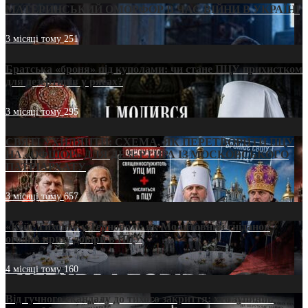
МАТЕРИНСЬКИЙ ОМОРФОР В ЧАС ВІЙНИ В УКРАЇНІ
3 місяці тому
251
Братська «броня» під куполами: чи стане ПЦУ прихистком
для дезертирів у рясах?
3 місяці тому
295
СВЯТІ УХИЛЯНТИ: СХЕМА, ЯК ПЕРЕТВОРИТИ ПЦУ
НА «ОФШОР» ДЛЯ ДЕЗЕРТИРА ІЗ МОСКОВСЬКОГО
ПАТРІАРХАТУ
3 місяці тому
657
«Кейс Тихона» у Тернополі: як Молитовний сніданок
оголив кризу довіри в ПЦУ
4 місяці тому
160
Від гучного скандалу до тихого закриття: хто зупинив