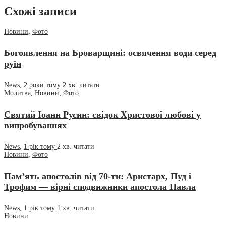
Схожі записи
Новини
,
Фото
Богоявлення на Броварщині: освячення води серед
руїн
News
,
2 роки тому
2 хв.
читати
Молитва
,
Новини
,
Фото
Святий Іоанн Русин: свідок Христової любові у
випробуваннях
News
,
1 рік тому
2 хв.
читати
Новини
,
Фото
Пам’ять апостолів від 70-ти: Аристарх, Пуд і
Трофим — вірні сподвижники апостола Павла​
News
,
1 рік тому
1 хв.
читати
Новини