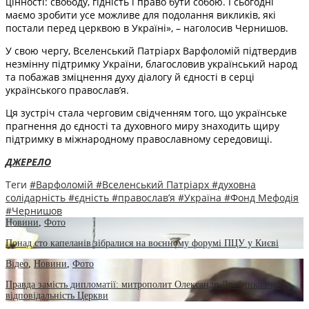
цінності: свободу, гідність і право бути собою. І сьогодні
маємо зробити усе можливе для подолання викликів, які
постали перед церквою в Україні», – наголосив Чернишов.
У свою чергу, Вселенський Патріарх Варфоломій підтвердив
незмінну підтримку України, благословив український народ
та побажав зміцнення духу діалогу й єдності в серці
українського православ’я.
Ця зустріч стала черговим свідченням того, що українське
прагнення до єдності та духовного миру знаходить щиру
підтримку в міжнародному православному середовищі.
ДЖЕРЕЛО
Теги
#Варфоломій
#Вселенський Патріарх
#духовна
солідарність
#єдність
#православ’я
#Україна
#Фонд Мефодія
#Чернишов
Новини
,
Фото
Понад сто капеланів зібралися на воєнному форумі ПЦУ у Києві
Відео
,
Новини
,
Фото
Правда замість дипломатії: митрополит Олександр Драбинко про
відповідальність Церкви