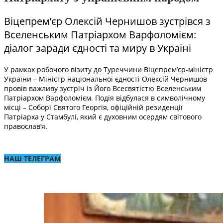
Віцепрем’єр Олексій Чернишов зустрівся з
Вселенським Патріархом Варфоломієм:
діалог заради єдності та миру в Україні
У рамках робочого візиту до Туреччини Віцепрем’єр-міністр
України – Міністр національної єдності Олексій Чернишов
провів важливу зустріч із Його Всесвятістю Вселенським
Патріархом Варфоломієм. Подія відбулася в символічному
місці – Соборі Святого Георгія, офіційній резиденції
Патріарха у Стамбулі, який є духовним осердям світового
православ’я.
НАШ ТЕЛЕГРАМ