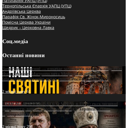
Патріархія УАПЦ (УПЦ)
Тернопільська Єпархія УАПЦ (УПЦ)
Андріївська Церква
Парафія Св. Жінок-Мироносиць
Помісна Церква України
Щедрик – Церковна Лавка
Соц.медіа
Останні новини
Захистити святині — означає захистити пам’ять людства:
Фонд пам’яті Митрополита Мефодія підтримує
міжнародну петицію щодо участі Росії в ЮНЕСКО
2 місяці тому
61
ПРИСМАК «РУССЬКОГО МІРА» в ПЦУ: ексклюзивні
документи, вирок і російський слід у Тернопільсько-
Бучацькій єпархії
2 місяці тому
298