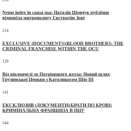
Nemo iudex in causa sua: Наталія Шевчук публічно
відповіла митрополиту Євстратію Зорі
214
EXCLUSIVE (DOCUMENTS)/BLOOD BROTHERS: THE
CRIMINAL FRANCHISE WITHIN THE OCU
129
Від віолончелі до Патріаршого жезла: Новий шлях
Грузинської Церкви з Католикосом Шіо III
141
ЕКСКЛЮЗИВ (ДОКУМЕНТИ)/БРАТИ ПО КРОВІ:
КРИМІНАЛЬНА ФРАНШИЗА В ПЦУ
544