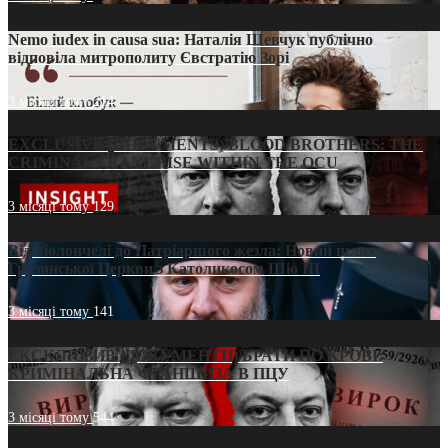
Nemo iudex in causa sua: Наталія Шевчук публічно
відповіла митрополиту Євстратію Зорі
3 місяці тому
214
EXCLUSIVE (DOCUMENTS)/BLOOD BROTHERS: THE
CRIMINAL FRANCHISE WITHIN THE OCU
3 місяці тому
129
Від віолончелі до Патріаршого жезла: Новий шлях
Грузинської Церкви з Католикосом Шіо III
3 місяці тому
141
ЕКСКЛЮЗИВ (ДОКУМЕНТИ)/БРАТИ ПО КРОВІ:
КРИМІНАЛЬНА ФРАНШИЗА В ПЦУ
3 місяці тому
544