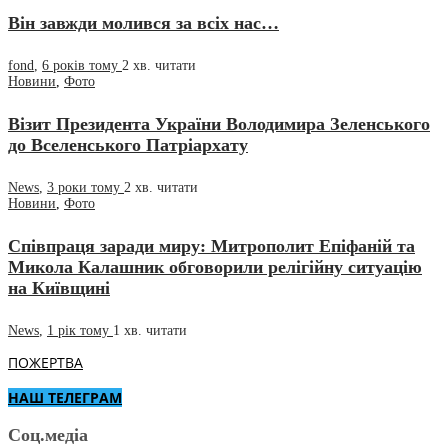
Він завжди молився за всіх нас…
fond
,
6 років тому
2 хв.
читати
Новини
,
Фото
Візит Президента України Володимира Зеленського
до Вселенського Патріархату
News
,
3 роки тому
2 хв.
читати
Новини
,
Фото
Співпраця заради миру: Митрополит Епіфаній та
Микола Калашник обговорили релігійну ситуацію
на Київщині
News
,
1 рік тому
1 хв.
читати
ПОЖЕРТВА
НАШ ТЕЛЕГРАМ
Соц.медіа