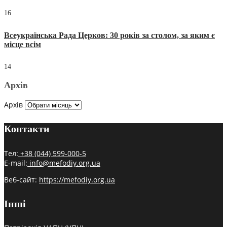
16
Всеукраїнська Рада Церков: 30 років за столом, за яким є
місце всім
14
Архів
Архів
Контакти
Тел:
+38 (044) 599-000-5
E-mail:
info@mefodiy.org.ua
Веб-сайт:
https://mefodiy.org.ua
Інші