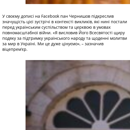
У своєму дописі на Facebook пан Чернишов підкреслив
значущість цієї зустрічі в контексті викликів, які нині постали
перед українським суспільством та церквою в умовах
повномасштабної війни. «Я висловив Його Всесвятості щиру
подяку за підтримку українського народу та щоденні молитви
за мир в Україні. Ми це дуже цінуємо», – зазначив
віцепрем’єр.