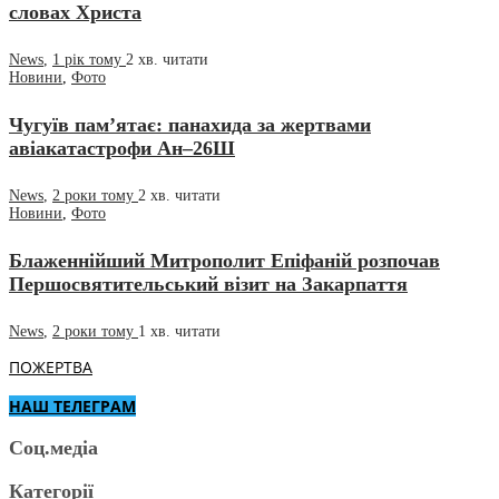
словах Христа
News
,
1 рік тому
2 хв.
читати
Новини
,
Фото
Чугуїв пам’ятає: панахида за жертвами
авіакатастрофи Ан–26Ш
News
,
2 роки тому
2 хв.
читати
Новини
,
Фото
Блаженнійший Митрополит Епіфаній розпочав
Першосвятительський візит на Закарпаття
News
,
2 роки тому
1 хв.
читати
ПОЖЕРТВА
НАШ ТЕЛЕГРАМ
Соц.медіа
Категорії