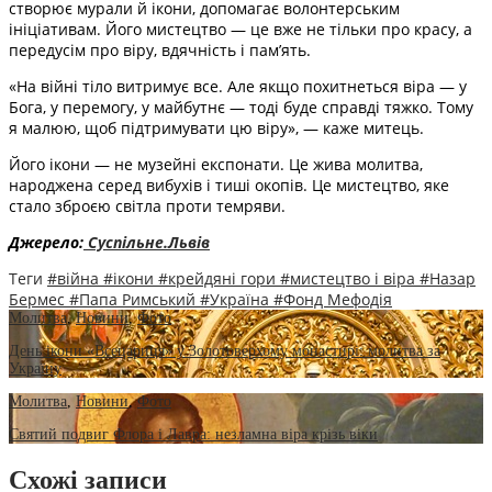
створює мурали й ікони, допомагає волонтерським
ініціативам. Його мистецтво — це вже не тільки про красу, а
передусім про віру, вдячність і пам’ять.
«На війні тіло витримує все. Але якщо похитнеться віра — у
Бога, у перемогу, у майбутнє — тоді буде справді тяжко. Тому
я малюю, щоб підтримувати цю віру», — каже митець.
Його ікони — не музейні експонати. Це жива молитва,
народжена серед вибухів і тиші окопів. Це мистецтво, яке
стало зброєю світла проти темряви.
Джерело:
Суспільне.Львів
Теги
#війна
#ікони
#крейдяні гори
#мистецтво і віра
#Назар
Бермес
#Папа Римський
#Україна
#Фонд Мефодія
Молитва
,
Новини
,
Фото
День ікони «Всецариця» у Золотоверхому монастирі: молитва за
Україну
Молитва
,
Новини
,
Фото
Святий подвиг Флора і Лавра: незламна віра крізь віки
Схожі записи