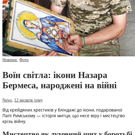
Новини
,
Фото
Воїн світла: ікони Назара
Бермеса, народжені на війні
News
,
12 місяців тому
Від крейдяних хрестиків у бліндажі до ікони, подарованої
Папі Римському — історія митця, що несе віру і мистецтво
крізь війну.
Мистецтво як духовний щит у боротьбі