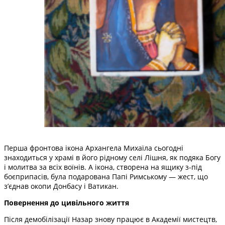
Перша фронтова ікона Архангела Михаїла сьогодні
знаходиться у храмі в його рідному селі Лішня, як подяка Богу
і молитва за всіх воїнів. А ікона, створена на ящику з-під
боєприпасів, була подарована Папі Римському — жест, що
з’єднав окопи Донбасу і Ватикан.
Повернення до цивільного життя
Після демобілізації Назар знову працює в Академії мистецтв,