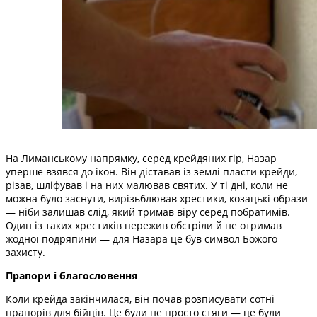
На Лиманському напрямку, серед крейдяних гір, Назар
уперше взявся до ікон. Він діставав із землі пласти крейди,
різав, шліфував і на них малював святих. У ті дні, коли не
можна було заснути, вирізьблював хрестики, козацькі образи
— ніби залишав слід, який тримав віру серед побратимів.
Один із таких хрестиків пережив обстріли й не отримав
жодної подряпини — для Назара це був символ Божого
захисту.
Прапори і благословення
Коли крейда закінчилася, він почав розписувати сотні
прапорів для бійців. Це були не просто стяги — це були