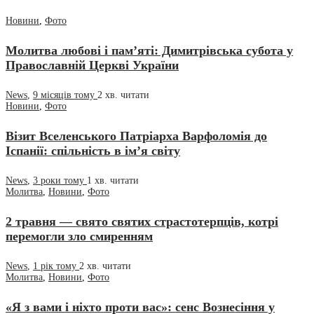
Новини
,
Фото
Молитва любові і пам’яті: Димитрівська субота у
Православній Церкві України
News
,
9 місяців тому
2 хв.
читати
Новини
,
Фото
Візит Вселенського Патріарха Варфоломія до
Іспанії: спільність в ім’я світу
News
,
3 роки тому
1 хв.
читати
Молитва
,
Новини
,
Фото
2 травня — свято святих страстотерпців, котрі
перемогли зло смиренням
News
,
1 рік тому
2 хв.
читати
Молитва
,
Новини
,
Фото
«Я з вами і ніхто проти вас»: сенс Вознесіння у