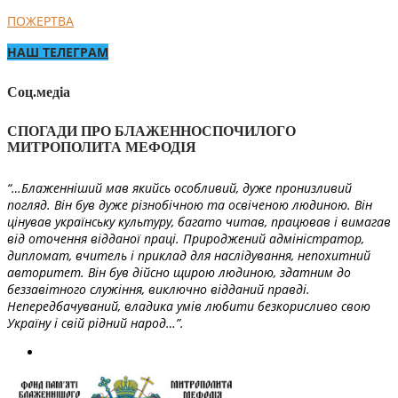
ПОЖЕРТВА
НАШ ТЕЛЕГРАМ
Соц.медіа
СПОГАДИ ПРО БЛАЖЕННОСПОЧИЛОГО
МИТРОПОЛИТА МЕФОДІЯ
“…Блаженніший мав якийсь особливий, дуже пронизливий
погляд. Він був дуже різнобічною та освіченою людиною. Він
цінував українську культуру, багато читав, працював і вимагав
від оточення відданої праці. Природжений адміністратор,
дипломат, вчитель і приклад для наслідування, непохитний
авторитет. Він був дійсно щирою людиною, здатним до
беззавітного служіння, виключно відданий правді.
Непередбачуваний, владика умів любити безкорисливо свою
Україну і свій рідний народ…”.