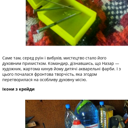
Саме там, серед руїн і вибухів, мистецтво стало його
духовним прихистком. Командир, дізнавшись, що Назар —
художник, жартома кинув йому дитячі акварельні фарби. І з
цього почалася фронтова творчість, яка згодом
перетворилася на особливу духовну місію.
Ікони з крейди