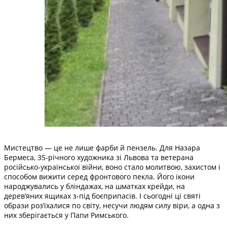
Мистецтво — це не лише фарби й пензель. Для Назара
Бермеса, 35-річного художника зі Львова та ветерана
російсько-української війни, воно стало молитвою, захистом і
способом вижити серед фронтового пекла. Його ікони
народжувались у бліндажах, на шматках крейди, на
дерев’яних ящиках з-під боєприпасів. І сьогодні ці святі
образи роз’їхалися по світу, несучи людям силу віри, а одна з
них зберігається у Папи Римського.