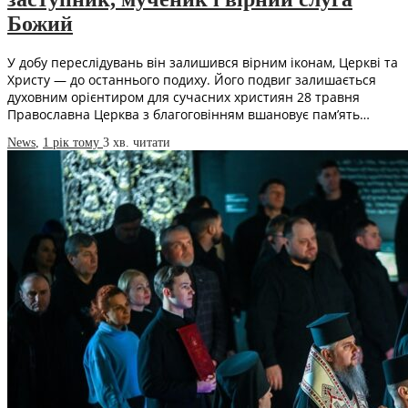
Божий
У добу переслідувань він залишився вірним іконам, Церкві та
Христу — до останнього подиху. Його подвиг залишається
духовним орієнтиром для сучасних християн 28 травня
Православна Церква з благоговінням вшановує пам’ять…
News
,
1 рік тому
3 хв.
читати