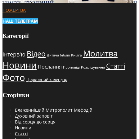
4 тижні тому
15
ПОЖЕРТВА
НАШ ТЕЛЕГРАМ
Категорії
Молитва
Відео
Інтерв'ю
Книга
Дитяча біблія
Новини
Статті
Послання
Проповіді
Розслідування
Фото
Церковний календар
Сторінки
Блаженніший Митрополит Мефодій
Духовний заповіт
Від серця до серця
Новини
Статті