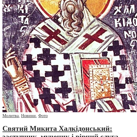
Молитва
,
Новини
,
Фото
Святий Микита Халкідонський:
заступник, мученик і вірний слуга