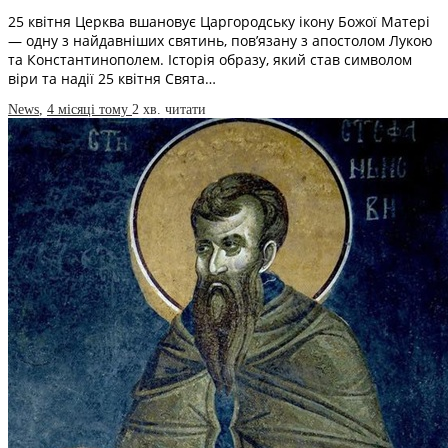
25 квітня Церква вшановує Царгородську ікону Божої Матері
— одну з найдавніших святинь, пов’язану з апостолом Лукою
та Константинополем. Історія образу, який став символом
віри та надії 25 квітня Свята…
News
,
4 місяці тому
2 хв.
читати