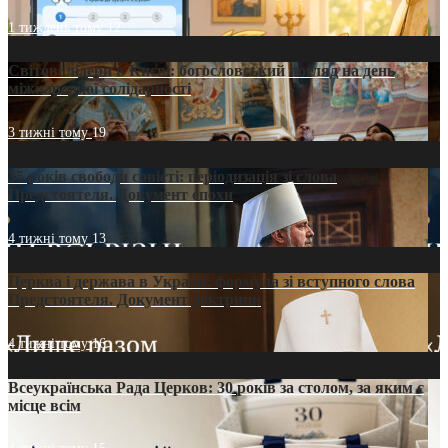
1 тиждень тому
12
Світові лідери в Києві: богословський погляд на день
міжнародної солідарності
3 тижні тому
19
35 років свободи совісті: періодизація зі слова
Предстоятеля. Документ епохи
4 тижні тому
13
Церква і держава в Україні: формула зі вступного слова
Предстоятеля. Документ доктрини
4 тижні тому
16
Всеукраїнська Рада Церков: 30 років за столом, за яким є
місце всім