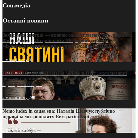
Соц.медіа
Останні новини
Захистити святині — означає захистити пам’ять людства:
Фонд пам’яті Митрополита Мефодія підтримує
міжнародну петицію щодо участі Росії в ЮНЕСКО
2 місяці тому
61
ПРИСМАК «РУССЬКОГО МІРА» в ПЦУ: ексклюзивні
документи, вирок і російський слід у Тернопільсько-
Бучацькій єпархії
2 місяці тому
298
Nemo iudex in causa sua: Наталія Шевчук публічно
відповіла митрополиту Євстратію Зорі
3 місяці тому
215