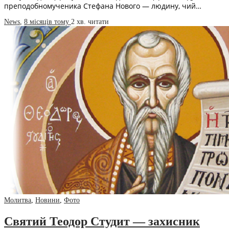
преподобномученика Стефана Нового — людину, чий…
News
,
8 місяців тому
2 хв.
читати
Молитва
,
Новини
,
Фото
Святий Теодор Студит — захисник