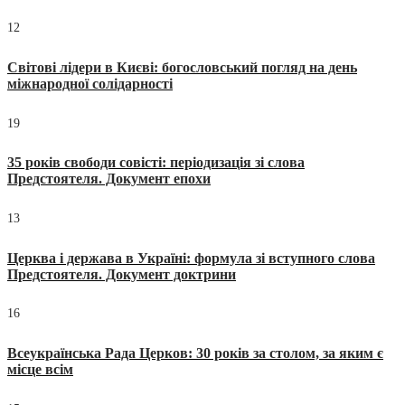
12
Світові лідери в Києві: богословський погляд на день
міжнародної солідарності
19
35 років свободи совісті: періодизація зі слова
Предстоятеля. Документ епохи
13
Церква і держава в Україні: формула зі вступного слова
Предстоятеля. Документ доктрини
16
Всеукраїнська Рада Церков: 30 років за столом, за яким є
місце всім