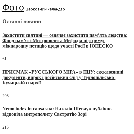
Фото
Церковний календар
Останні новини
Захистити святині — означає захистити пам’ять людства:
Фонд пам’яті Митрополита Мефодія підтримує
міжнародну петицію щодо участі Росії в ЮНЕСКО
61
ПРИСМАК «РУССЬКОГО МІРА» в ПЦУ: ексклюзивні
документи, вирок і російський слід у Тернопільсько-
Бучацькій єпархії
298
Nemo iudex in causa sua: Наталія Шевчук публічно
відповіла митрополиту Євстратію Зорі
215