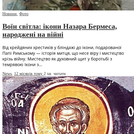
Новини
,
Фото
Воїн світла: ікони Назара Бермеса,
народжені на війні
Від крейдяних хрестиків у бліндажі до ікони, подарованої
Папі Римському — історія митця, що несе віру і мистецтво
крізь війну. Мистецтво як духовний щит у боротьбі з
темрявою Ікони з…
News
,
12 місяців тому
2 хв.
читати