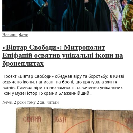
Новини
,
Фото
«Вівтар Свободи»: Митрополит
Епіфаній освятив унікальні ікони на
бронеплитах
Проєкт «Вівтар Свободи» об’єднав віру та боротьбу: в Києві
освячено ікони, написані на броні, що врятувала життя
воїнів. Символ віри та незламності: освячення унікальних
ікон у музеї історії України Блаженнійший…
News
,
2 роки тому
2 хв.
читати