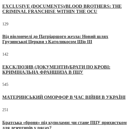
EXCLUSIVE (DOCUMENTS)/BLOOD BROTHERS: THE
CRIMINAL FRANCHISE WITHIN THE OCU
129
Від віолончелі до Патріаршого жезла: Новий шлях
Грузинської Церкви з Католикосом Шіо III
142
ЕКСКЛЮЗИВ (ДОКУМЕНТИ)/БРАТИ ПО КРОВІ:
КРИМІНАЛЬНА ФРАНШИЗА В ПЦУ
545
МАТЕРИНСЬКИЙ ОМОРФОР В ЧАС ВІЙНИ В УКРАЇНІ
251
Братська «броня» під куполами: чи стане ПЦУ прихистком
для дезертирів у рясах?