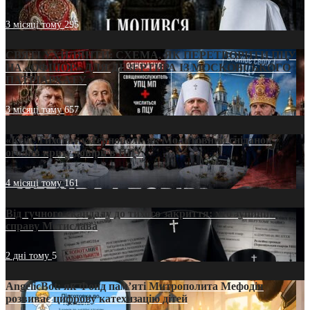
3 місяці тому
295
СВЯТІ УХИЛЯНТИ: СХЕМА, ЯК ПЕРЕТВОРИТИ ПЦУ
НА «ОФШОР» ДЛЯ ДЕЗЕРТИРА ІЗ МОСКОВСЬКОГО
ПАТРІАРХАТУ
3 місяці тому
657
«Кейс Тихона» у Тернополі: як Молитовний сніданок
оголив кризу довіри в ПЦУ
4 місяці тому
161
Від гучного скандалу до тихого закриття: хто зупинив
справу Мстислава
2 дні тому
5
AngelicBot: як Фонд пам’яті Митрополита Мефодія
розвиває цифрову катехизацію дітей