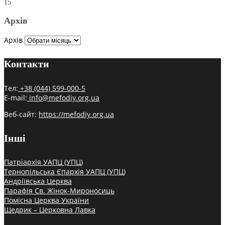
15
Архів
Архів
Контакти
Тел:
+38 (044) 599-000-5
E-mail:
info@mefodiy.org.ua
Веб-сайт:
https://mefodiy.org.ua
Інші
Патріархія УАПЦ (УПЦ)
Тернопільська Єпархія УАПЦ (УПЦ)
Андріївська Церква
Парафія Св. Жінок-Мироносиць
Помісна Церква України
Щедрик – Церковна Лавка