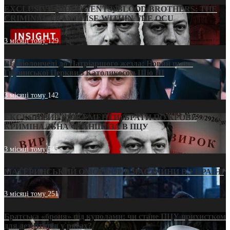
EXCLUSIVE (DOCUMENTS)/BLOOD BROTHERS: THE
CRIMINAL FRANCHISE WITHIN THE OCU
3 місяці тому
129
Від віолончелі до Патріаршого жезла: Новий шлях
Грузинської Церкви з Католикосом Шіо III
3 місяці тому
142
ЕКСКЛЮЗИВ (ДОКУМЕНТИ)/БРАТИ ПО КРОВІ:
КРИМІНАЛЬНА ФРАНШИЗА В ПЦУ
3 місяці тому
545
МАТЕРИНСЬКИЙ ОМОРФОР В ЧАС ВІЙНИ В УКРАЇНІ
3 місяці тому
251
Братська «броня» під куполами: чи стане ПЦУ прихистком
для дезертирів у рясах?