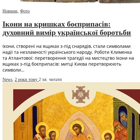
Новини
,
Фото
Ікони на кришках боєприпасів:
духовний вимір української боротьби
Ікони, створені на ящиках з-під снарядів, стали символами
надії та незламності українського народу. Роботи Клименка
та Атлантової: перетворення трагедії на мистецтво Ікони на
ящиках з-під боєприпасів: митці Києва перетворюють
символи…
News
,
2 роки тому
2 хв.
читати