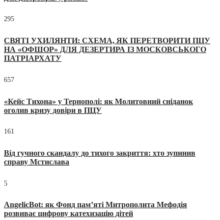
295
СВЯТІ УХИЛЯНТИ: СХЕМА, ЯК ПЕРЕТВОРИТИ ПЦУ
НА «ОФШОР» ДЛЯ ДЕЗЕРТИРА ІЗ МОСКОВСЬКОГО
ПАТРІАРХАТУ
657
«Кейс Тихона» у Тернополі: як Молитовний сніданок
оголив кризу довіри в ПЦУ
161
Від гучного скандалу до тихого закриття: хто зупинив
справу Мстислава
5
AngelicBot: як Фонд пам’яті Митрополита Мефодія
розвиває цифрову катехизацію дітей