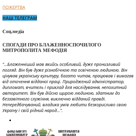
ПОЖЕРТВА
НАШ ТЕЛЕГРАМ
Соц.медіа
СПОГАДИ ПРО БЛАЖЕННОСПОЧИЛОГО
МИТРОПОЛИТА МЕФОДІЯ
“…Блаженніший мав якийсь особливий, дуже пронизливий
погляд. Він був дуже різнобічною та освіченою людиною. Він
цінував українську культуру, багато читав, працював і вимагав
від оточення відданої праці. Природжений адміністратор,
дипломат, вчитель і приклад для наслідування, непохитний
авторитет. Він був дійсно щирою людиною, здатним до
беззавітного служіння, виключно відданий правді.
Непередбачуваний, владика умів любити безкорисливо свою
Україну і свій рідний народ…”.