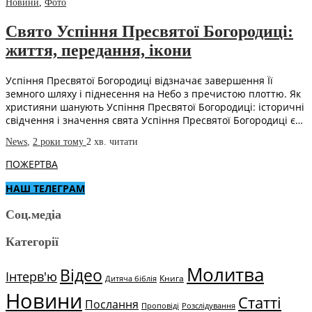
Новини
,
Фото
Свято Успіння Пресвятої Богородиці:
життя, передання, ікони
Успіння Пресвятої Богородиці відзначає завершення Її
земного шляху і піднесення на Небо з пречистою плоттю. Як
християни шанують Успіння Пресвятої Богородиці: історичні
свідчення і значення свята Успіння Пресвятої Богородиці є…
News
,
2 роки тому
2 хв.
читати
ПОЖЕРТВА
НАШ ТЕЛЕГРАМ
Соц.медіа
Категорії
Молитва
Відео
Інтерв'ю
Книга
Дитяча біблія
Новини
Статті
Послання
Проповіді
Розслідування