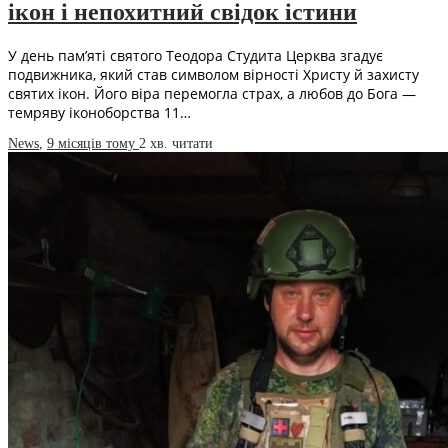
ікон і непохитний свідок істини
У день пам’яті святого Теодора Студита Церква згадує
подвижника, який став символом вірності Христу й захисту
святих ікон. Його віра перемогла страх, а любов до Бога —
темряву іконоборства 11…
News
,
9 місяців тому
2 хв.
читати