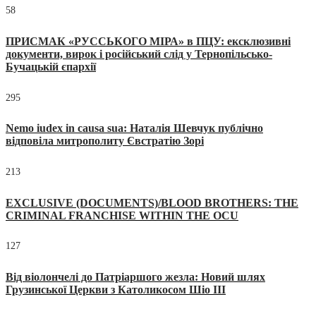
58
ПРИСМАК «РУССЬКОГО МІРА» в ПЦУ: ексклюзивні
документи, вирок і російський слід у Тернопільсько-
Бучацькій єпархії
295
Nemo iudex in causa sua: Наталія Шевчук публічно
відповіла митрополиту Євстратію Зорі
213
EXCLUSIVE (DOCUMENTS)/BLOOD BROTHERS: THE
CRIMINAL FRANCHISE WITHIN THE OCU
127
Від віолончелі до Патріаршого жезла: Новий шлях
Грузинської Церкви з Католикосом Шіо III