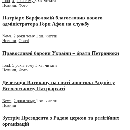
fond
,
4 роки тому
3 хв.
читати
Новини
,
Фото
Патріарх Варфоломій благословив нового
адміністратора Гори Афон на службу
News
,
2 роки тому
1 хв.
читати
Новини
,
Статті
Православні барони України – брати Петранюки
fond
,
5 років тому
3 хв.
читати
Новини
,
Фото
Делегація Ватикану на святі апостола Андрія у
Вселенському Патріархаті
News
,
2 роки тому
1 хв.
читати
Новини
Зустріч Президента з Радою церков та релігійних
організацій