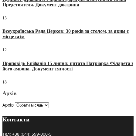
Предстоятеля. Документ доктрини
13
Всеукраїнська Рада Церков: 30 років за столом, за яким є
місце всім
12
Проповідь Епіфанія 15 липня: цитата Патріарха Філарета з
його амвона. Документ тяглості
18
Архів
Архів
Контакти
Тел:
+38 (044) 599-000-5