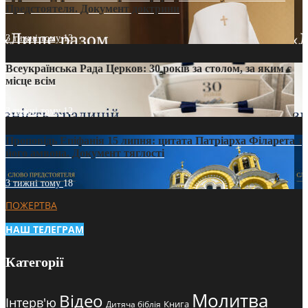
Предстоятеля. Документ доктрини
3 тижні тому
13
Всеукраїнська Рада Церков: 30 років за столом, за яким є
місце всім
3 тижні тому
12
Проповідь Епіфанія 15 липня: цитата Патріарха Філарета з
його амвона. Документ тяглості
3 тижні тому
18
ПОЖЕРТВА
НАШ ТЕЛЕГРАМ
Категорії
Молитва
Відео
Інтерв'ю
Книга
Дитяча біблія