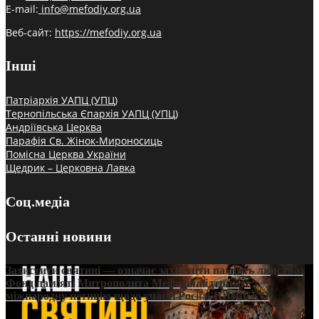
E-mail:
info@mefodiy.org.ua
Веб-сайт:
https://mefodiy.org.ua
Інші
Патріархія УАПЦ (УПЦ)
Тернопільська Єпархія УАПЦ (УПЦ)
Андріївська Церква
Парафія Св. Жінок-Мироносиць
Помісна Церква України
Щедрик – Церковна Лавка
Соц.медіа
Останні новини
Захистити святині — означає захистити пам’ять людства:
Фонд пам’яті Митрополита Мефодія підтримує
міжнародну петицію щодо участі Росії в ЮНЕСКО