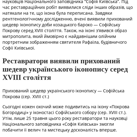
науковців Національного заповідника “Софія Київська”. Під
час реставраційних робіт виявилися сліди інших образів, що
натякали на те, що ікона була переписана. Завдяки
рентгенологічному дослідженню, вчені виявили прихований
шедевр іконопису доби козацького бароко — Софійську
Покрову серед XVIII століття. Також, на іконі з’явився образ
митрополита, який ймовірно є найдавнішим олійним
портретним зображенням святителя Рафаїла, будівничого
Софії Київської.
Реставратори виявили прихований
шедевр українського іконопису серед
XVIII століття
Прихований шедевр українського іконопису — Софійська
Покрова (сер. XVIII ст.)
Сьогодні кожен охочий може подивитись на ікону «Покрова
Богородиці» у іконостасі Софійського собору (сер. XVIII ст.).
Утім, лише 25 травня цього року реставратори та науковці
Національного заповідника «Софія Київська» змогли
побачити її велич та мистецьку досконалість вперше.