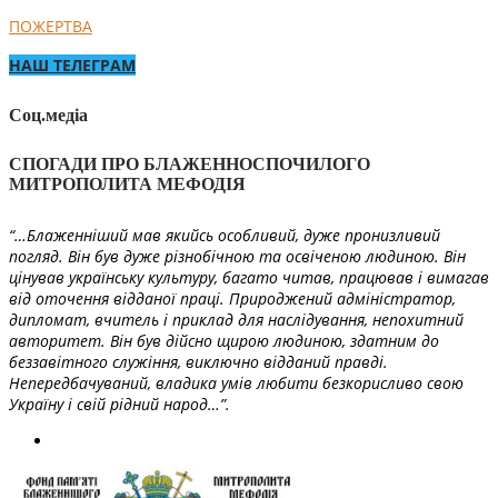
ПОЖЕРТВА
НАШ ТЕЛЕГРАМ
Соц.медіа
СПОГАДИ ПРО БЛАЖЕННОСПОЧИЛОГО
МИТРОПОЛИТА МЕФОДІЯ
“…Блаженніший мав якийсь особливий, дуже пронизливий
погляд. Він був дуже різнобічною та освіченою людиною. Він
цінував українську культуру, багато читав, працював і вимагав
від оточення відданої праці. Природжений адміністратор,
дипломат, вчитель і приклад для наслідування, непохитний
авторитет. Він був дійсно щирою людиною, здатним до
беззавітного служіння, виключно відданий правді.
Непередбачуваний, владика умів любити безкорисливо свою
Україну і свій рідний народ…”.