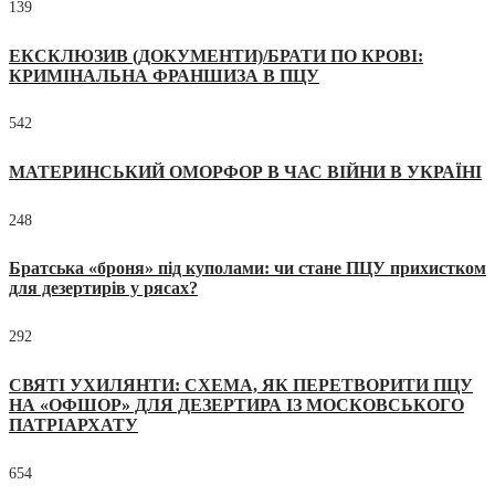
139
ЕКСКЛЮЗИВ (ДОКУМЕНТИ)/БРАТИ ПО КРОВІ:
КРИМІНАЛЬНА ФРАНШИЗА В ПЦУ
542
МАТЕРИНСЬКИЙ ОМОРФОР В ЧАС ВІЙНИ В УКРАЇНІ
248
Братська «броня» під куполами: чи стане ПЦУ прихистком
для дезертирів у рясах?
292
СВЯТІ УХИЛЯНТИ: СХЕМА, ЯК ПЕРЕТВОРИТИ ПЦУ
НА «ОФШОР» ДЛЯ ДЕЗЕРТИРА ІЗ МОСКОВСЬКОГО
ПАТРІАРХАТУ
654