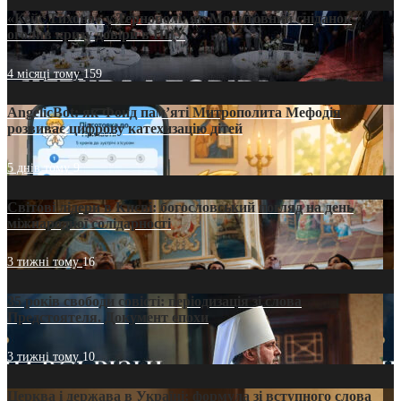
«Кейс Тихона» у Тернополі: як Молитовний сніданок
оголив кризу довіри в ПЦУ
4 місяці тому
159
AngelicBot: як Фонд пам’яті Митрополита Мефодія
розвиває цифрову катехизацію дітей
5 днів тому
9
Світові лідери в Києві: богословський погляд на день
міжнародної солідарності
3 тижні тому
16
35 років свободи совісті: періодизація зі слова
Предстоятеля. Документ епохи
3 тижні тому
10
Церква і держава в Україні: формула зі вступного слова