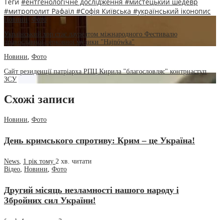
Теги
#ентгенологічне дослідження
#мистецький шедевр
#митрополит Рафаїл
#Софія Київська
#український іконопис
Новини
,
Фото
Український хор стає лауреатом міжнародного Фестивалю
православної церковної музики "Hajnówka"
Новини
,
Фото
Сайт резиденції патріарха РПЦ Кирила "благословляє" контрнаступ
ЗСУ
Схожі записи
Новини
,
Фото
День кримського спротиву: Крим – це Україна!
News
,
1 рік тому
2 хв.
читати
Відео
,
Новини
,
Фото
Другий місяць незламності нашого народу і
Збройних сил України!