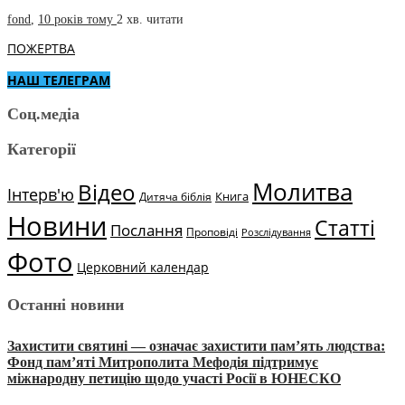
fond
,
10 років тому
2 хв.
читати
ПОЖЕРТВА
НАШ ТЕЛЕГРАМ
Соц.медіа
Категорії
Молитва
Відео
Інтерв'ю
Книга
Дитяча біблія
Новини
Статті
Послання
Проповіді
Розслідування
Фото
Церковний календар
Останні новини
Захистити святині — означає захистити пам’ять людства:
Фонд пам’яті Митрополита Мефодія підтримує
міжнародну петицію щодо участі Росії в ЮНЕСКО