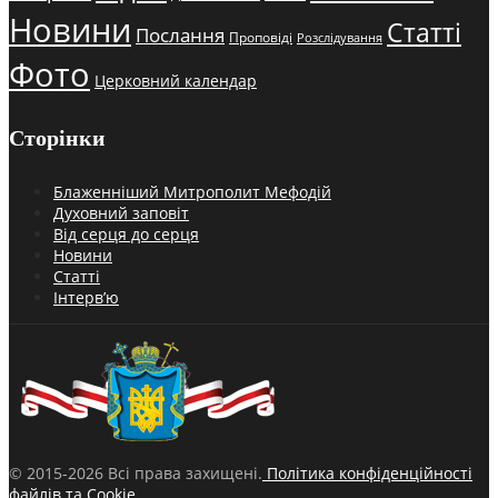
Новини
Статті
Послання
Проповіді
Розслідування
Фото
Церковний календар
Сторінки
Блаженніший Митрополит Мефодій
Духовний заповіт
Від серця до серця
Новини
Статті
Інтерв’ю
© 2015-2026 Всі права захищені.
Політика конфіденційності
файлів та Cookie