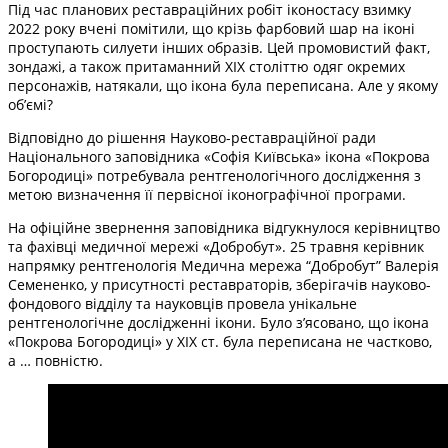
Під час планових реставраційних робіт іконостасу взимку
2022 року вчені помітили, що крізь фарбовий шар на іконі
проступають силуети інших образів. Цей промовистий факт,
зондажі, а також притаманний XIX століттю одяг окремих
персонажів, натякали, що ікона була переписана. Але у якому
об’ємі?
Відповідно до рішення Науково-реставраційної ради
Національного заповідника «Софія Київська» ікона «Покрова
Богородиці» потребувала рентгенологічного дослідження з
метою визначення її первісної іконографічної програми.
На офіційне звернення заповідника відгукнулося керівництво
та фахівці медичної мережі «Добробут». 25 травня керівник
напрямку рентгенологія Медична мережа “Добробут” Валерія
Семененко, у присутності реставраторів, зберігачів науково-
фондового відділу та науковців провела унікальне
рентгенологічне дослідженні ікони. Було з’ясовано, що ікона
«Покрова Богородиці» у XIX ст. була переписана не частково,
а … повністю.