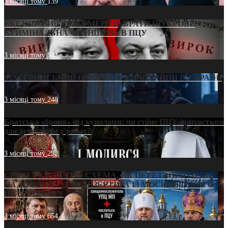
3 місяці тому
139
ЕКСКЛЮЗИВ (ДОКУМЕНТИ)/БРАТИ ПО КРОВІ:
КРИМІНАЛЬНА ФРАНШИЗА В ПЦУ
3 місяці тому
542
МАТЕРИНСЬКИЙ ОМОРФОР В ЧАС ВІЙНИ В УКРАЇНІ
3 місяці тому
248
Братська «броня» під куполами: чи стане ПЦУ прихистком
для дезертирів у рясах?
3 місяці тому
292
СВЯТІ УХИЛЯНТИ: СХЕМА, ЯК ПЕРЕТВОРИТИ ПЦУ
НА «ОФШОР» ДЛЯ ДЕЗЕРТИРА ІЗ МОСКОВСЬКОГО
ПАТРІАРХАТУ
3 місяці тому
654