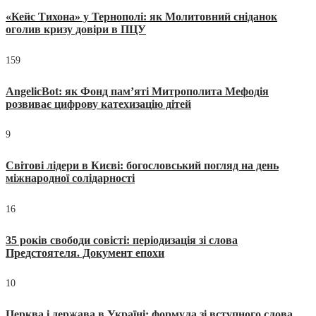
«Кейс Тихона» у Тернополі: як Молитовний сніданок
оголив кризу довіри в ПЦУ
159
AngelicBot: як Фонд пам’яті Митрополита Мефодія
розвиває цифрову катехизацію дітей
9
Світові лідери в Києві: богословський погляд на день
міжнародної солідарності
16
35 років свободи совісті: періодизація зі слова
Предстоятеля. Документ епохи
10
Церква і держава в Україні: формула зі вступного слова