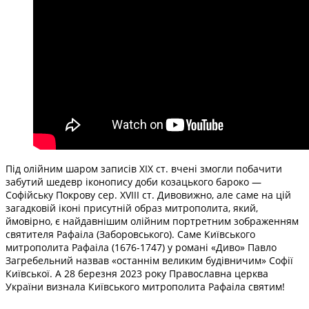
Під олійним шаром записів XIX ст. вчені змогли побачити
забутий шедевр іконопису доби козацького бароко —
Софійську Покрову сер. XVIII ст. Дивовижно, але саме на цій
загадковій іконі присутній образ митрополита, який,
ймовірно, є найдавнішим олійним портретним зображенням
святителя Рафаіла (Заборовського). Саме Київського
митрополита Рафаіла (1676-1747) у романі «Диво» Павло
Загребельний назвав «останнім великим будівничим» Софії
Київської. А 28 березня 2023 року Православна церква
України визнала Київського митрополита Рафаіла святим!