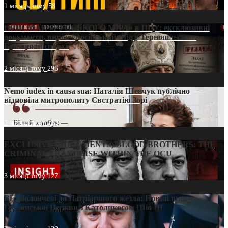
1 місяць тому
58
ПРИСМАК «РУССЬКОГО МІРА» в ПЦУ: ексклюзивні
документи, вирок і російський слід у Тернопільсько-
Бучацькій єпархії
2 місяці тому
295
Nemo iudex in causa sua: Наталія Шевчук публічно
відповіла митрополиту Євстратію Зорі
3 місяці тому
213
EXCLUSIVE (DOCUMENTS)/BLOOD BROTHERS: THE
CRIMINAL FRANCHISE WITHIN THE OCU
3 місяці тому
127
Від віолончелі до Патріаршого жезла: Новий шлях
Грузинської Церкви з Католикосом Шіо III