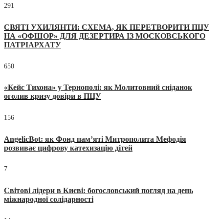
291
СВЯТІ УХИЛЯНТИ: СХЕМА, ЯК ПЕРЕТВОРИТИ ПЦУ
НА «ОФШОР» ДЛЯ ДЕЗЕРТИРА ІЗ МОСКОВСЬКОГО
ПАТРІАРХАТУ
650
«Кейс Тихона» у Тернополі: як Молитовний сніданок
оголив кризу довіри в ПЦУ
156
AngelicBot: як Фонд пам’яті Митрополита Мефодія
розвиває цифрову катехизацію дітей
7
Світові лідери в Києві: богословський погляд на день
міжнародної солідарності