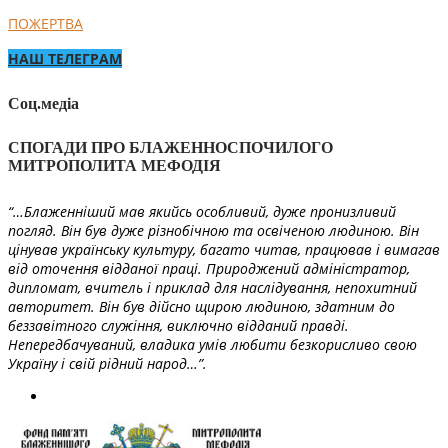
ПОЖЕРТВА
НАШ ТЕЛЕГРАМ
Соц.медіа
СПОГАДИ ПРО БЛАЖЕННОСПОЧИЛОГО
МИТРОПОЛИТА МЕФОДІЯ
“…Блаженніший мав якийсь особливий, дуже пронизливий
погляд. Він був дуже різнобічною та освіченою людиною. Він
цінував українську культуру, багато читав, працював і вимагав
від оточення відданої праці. Природжений адміністратор,
дипломат, вчитель і приклад для наслідування, непохитний
авторитет. Він був дійсно щирою людиною, здатним до
беззавітного служіння, виключно відданий правді.
Непередбачуваний, владика умів любити безкорисливо свою
Україну і свій рідний народ…”.