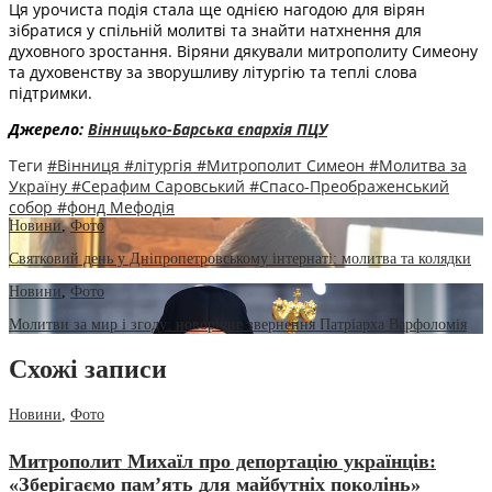
Ця урочиста подія стала ще однією нагодою для вірян
зібратися у спільній молитві та знайти натхнення для
духовного зростання. Віряни дякували митрополиту Симеону
та духовенству за зворушливу літургію та теплі слова
підтримки.
Джерело:
Вінницько-Барська єпархія ПЦУ
Теги
#Вінниця
#літургія
#Митрополит Симеон
#Молитва за
Україну
#Серафим Саровський
#Спасо-Преображенський
собор
#фонд Мефодія
Новини
,
Фото
Святковий день у Дніпропетровському інтернаті: молитва та колядки
Новини
,
Фото
Молитви за мир і згоду: новорічне звернення Патріарха Варфоломія
Схожі записи
Новини
,
Фото
Митрополит Михаїл про депортацію українців:
«Зберігаємо пам’ять для майбутніх поколінь»