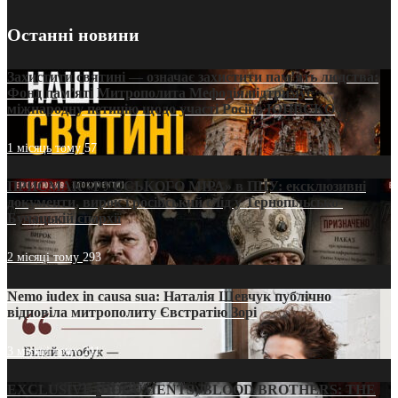
Останні новини
Захистити святині — означає захистити пам’ять людства:
Фонд пам’яті Митрополита Мефодія підтримує
міжнародну петицію щодо участі Росії в ЮНЕСКО
1 місяць тому
57
ПРИСМАК «РУССЬКОГО МІРА» в ПЦУ: ексклюзивні
документи, вирок і російський слід у Тернопільсько-
Бучацькій єпархії
2 місяці тому
293
Nemo iudex in causa sua: Наталія Шевчук публічно
відповіла митрополиту Євстратію Зорі
3 місяці тому
211
EXCLUSIVE (DOCUMENTS)/BLOOD BROTHERS: THE