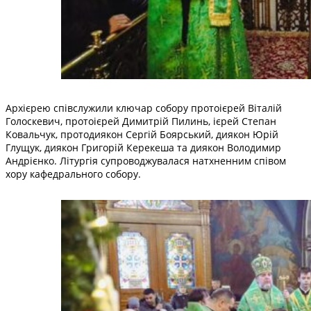
Архієрею співслужили ключар собору протоієрей Віталій
Голоскевич, протоієрей Димитрій Пилинь, ієрей Степан
Ковальчук, протодиякон Сергій Боярський, диякон Юрій
Глущук, диякон Григорій Керекеша та диякон Володимир
Андрієнко. Літургія супроводжувалася натхненним співом
хору кафедрального собору.