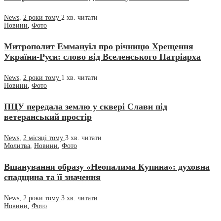
News
,
2 роки тому
2 хв.
читати
Новини
,
Фото
Митрополит Еммануїл про річницю Хрещення
України-Руси: слово від Вселенського Патріарха
News
,
2 роки тому
1 хв.
читати
Новини
,
Фото
ПЦУ передала землю у сквері Слави під
ветеранський простір
News
,
2 місяці тому
3 хв.
читати
Молитва
,
Новини
,
Фото
Вшанування образу «Неопалима Купина»: духовна
спадщина та її значення
News
,
2 роки тому
3 хв.
читати
Новини
,
Фото