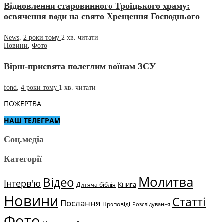
Відновлення старовинного Троїцького храму:
освячення води на свято Хрещення Господнього
News
,
2 роки тому
2 хв.
читати
Новини
,
Фото
Вірш-присвята полеглим воїнам ЗСУ
fond
,
4 роки тому
1 хв.
читати
ПОЖЕРТВА
НАШ ТЕЛЕГРАМ
Соц.медіа
Категорії
Молитва
Відео
Інтерв'ю
Книга
Дитяча біблія
Новини
Статті
Послання
Проповіді
Розслідування
Фото