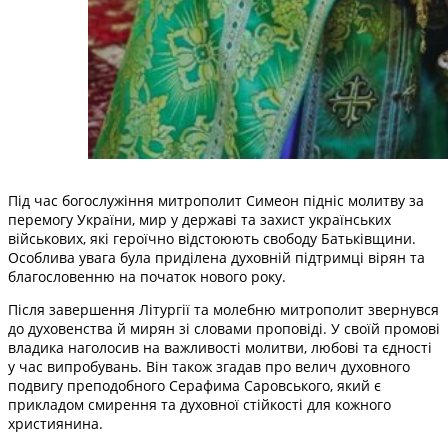
Під час богослужіння митрополит Симеон підніс молитву за
перемогу України, мир у державі та захист українських
військових, які героїчно відстоюють свободу Батьківщини.
Особлива увага була приділена духовній підтримці вірян та
благословенню на початок нового року.
Після завершення Літургії та молебню митрополит звернувся
до духовенства й мирян зі словами проповіді. У своїй промові
владика наголосив на важливості молитви, любові та єдності
у час випробувань. Він також згадав про велич духовного
подвигу преподобного Серафима Саровського, який є
прикладом смирення та духовної стійкості для кожного
християнина.