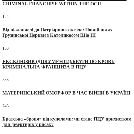
CRIMINAL FRANCHISE WITHIN THE OCU
124
Від віолончелі до Патріаршого жезла: Новий шлях
Грузинської Церкви з Католикосом Шіо III
138
ЕКСКЛЮЗИВ (ДОКУМЕНТИ)/БРАТИ ПО КРОВІ:
КРИМІНАЛЬНА ФРАНШИЗА В ПЦУ
538
МАТЕРИНСЬКИЙ ОМОРФОР В ЧАС ВІЙНИ В УКРАЇНІ
246
Братська «броня» під куполами: чи стане ПЦУ прихистком
для дезертирів у рясах?