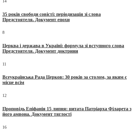
14
35 років свободи совісті: періодизація зі слова
Предстоятеля. Документ епохи
8
Церква і держава в Україні: формула зі вступного слова
Предстоятеля. Документ доктрини
11
Всеукраїнська Рада Церков: 30 років за столом, за яким є
місце всім
12
Проповідь Епіфанія 15 липня: цитата Патріарха Філарета з
його амвона. Документ тяглості
16