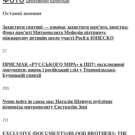
Церковний календар
Останні новини
Захистити святині — означає захистити пам’ять людства:
Фонд пам’яті Митрополита Мефодія підтримує
міжнародну петицію щодо участі Росії в ЮНЕСКО
57
ПРИСМАК «РУССЬКОГО МІРА» в ПЦУ: ексклюзивні
документи, вирок і російський слід у Тернопільсько-
Бучацькій єпархії
293
Nemo iudex in causa sua: Наталія Шевчук публічно
відповіла митрополиту Євстратію Зорі
211
EXCLUSIVE (DOCUMENTS)/BLOOD BROTHERS: THE