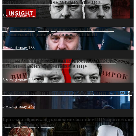
CRIMINAL FRANCHISE WITHIN THE OCU
3 місяці тому
124
Від віолончелі до Патріаршого жезла: Новий шлях
Грузинської Церкви з Католикосом Шіо III
3 місяці тому
138
ЕКСКЛЮЗИВ (ДОКУМЕНТИ)/БРАТИ ПО КРОВІ:
КРИМІНАЛЬНА ФРАНШИЗА В ПЦУ
3 місяці тому
538
МАТЕРИНСЬКИЙ ОМОРФОР В ЧАС ВІЙНИ В УКРАЇНІ
3 місяці тому
246
Братська «броня» під куполами: чи стане ПЦУ прихистком
для дезертирів у рясах?