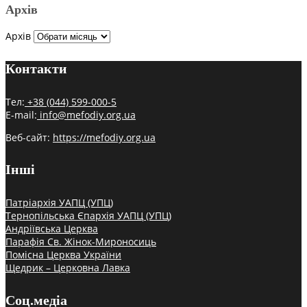
Архів
Архів
Контакти
Тел:
+38 (044) 599-000-5
E-mail:
info@mefodiy.org.ua
Веб-сайт:
https://mefodiy.org.ua
Інші
Патріархія УАПЦ (УПЦ)
Тернопільська Єпархія УАПЦ (УПЦ)
Андріївська Церква
Парафія Св. Жінок-Мироносиць
Помісна Церква України
Щедрик – Церковна Лавка
Соц.медіа