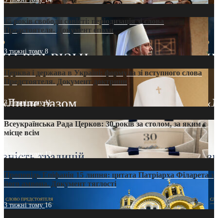
35 років свободи совісті: періодизація зі слова
Предстоятеля. Документ епохи
3 тижні тому
8
Церква і держава в Україні: формула зі вступного слова
Предстоятеля. Документ доктрини
3 тижні тому
11
Всеукраїнська Рада Церков: 30 років за столом, за яким є
місце всім
3 тижні тому
12
Проповідь Епіфанія 15 липня: цитата Патріарха Філарета з
його амвона. Документ тяглості
3 тижні тому
16