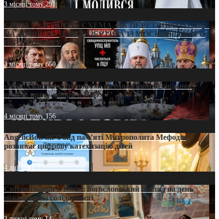
3 місяці тому
291
СВЯТІ УХИЛЯНТИ: СХЕМА, ЯК ПЕРЕТВОРИТИ ПЦУ
НА «ОФШОР» ДЛЯ ДЕЗЕРТИРА ІЗ МОСКОВСЬКОГО
ПАТРІАРХАТУ
3 місяці тому
650
«Кейс Тихона» у Тернополі: як Молитовний сніданок
оголив кризу довіри в ПЦУ
4 місяці тому
156
AngelicBot: як Фонд пам’яті Митрополита Мефодія
розвиває цифрову катехизацію дітей
4 дні тому
7
Світові лідери в Києві: богословський погляд на день
міжнародної солідарності
3 тижні тому
14