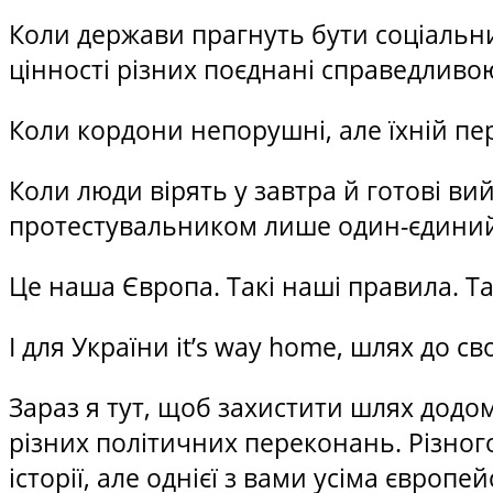
Коли держави прагнуть бути соціальним
цінності різних поєднані справедливою
Коли кордони непорушні, але їхній пе
Коли люди вірять у завтра й готові ви
протестувальником лише один-єдиний б
Це наша Європа. Такі наші правила. Так
І для України it’s way home, шлях до св
Зараз я тут, щоб захистити шлях додому
різних політичних переконань. Різного 
історії, але однієї з вами усіма європейс