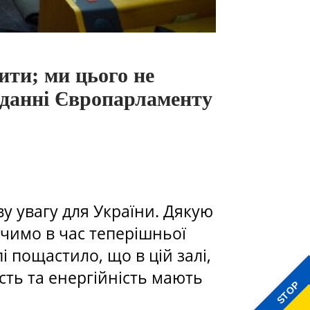
ити; ми цього не
іданні Європарламенту
ву увагу для України. Дякую
бачимо в час теперішньої
 пощастило, що в цій залі,
ть та енергійність мають
STOP