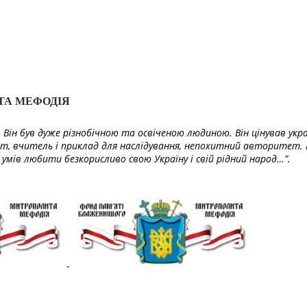
ТА МЕФОДІЯ
Він був дуже різнобічною та освіченою людиною. Він цінував укра
т, вчитель і приклад для наслідування, непохитний авторитет. 
умів любити безкорисливо свою Україну і свій рідний народ…”.