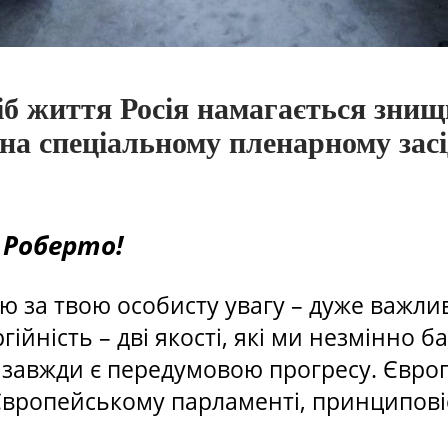
б життя Росія намагається знищ
 на спеціальному пленарному зас
 Роберто!
кую за твою особисту увагу – дуже важли
ійність – дві якості, які ми незмінно 
завжди є передумовою прогресу. Європі
Європейському парламенті, принциповіс