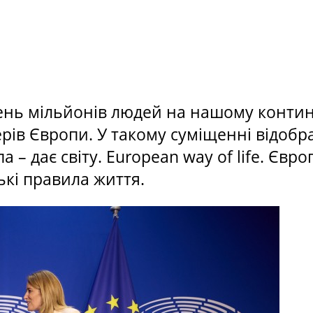
отень мільйонів людей на нашому контин
ерів Європи. У такому суміщенні відоб
 – дає світу. European way of life. Євр
кі правила життя.