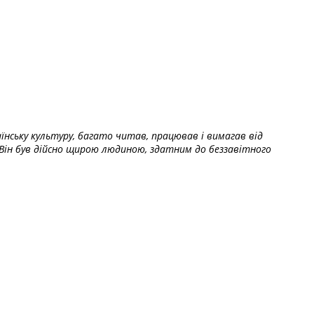
їнську культуру, багато читав, працював і вимагав від
Він був дійсно щирою людиною, здатним до беззавітного