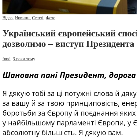
Відео
,
Новини
,
Статті
,
Фото
Український європейський спосі
дозволимо – виступ Президента
fond
,
3 роки тому
Шановна пані Президент, дорога
Я дякую тобі за ці потужні слова й дя
за вашу й за твою принциповість, енерг
боротьби за Європу й поєднання яких 
у найбільшому парламенті Європи, у 
абсолютну більшість. Я дякую вам.