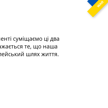
WAR
енті суміщаємо ці два
ражається те, що наша
опейський шлях життя.