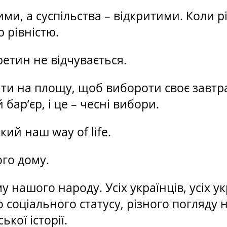
и, а суспільства – відкритими. Коли рі
 рівністю.
ретин не відчувається.
йти на площу, щоб вибороти своє завтр
ар’єр, і це – чесні вибори.
ий наш way of life.
ого дому.
 нашого народу. Усіх українців, усіх укр
соціального статусу, різного погляду на
ької історії.